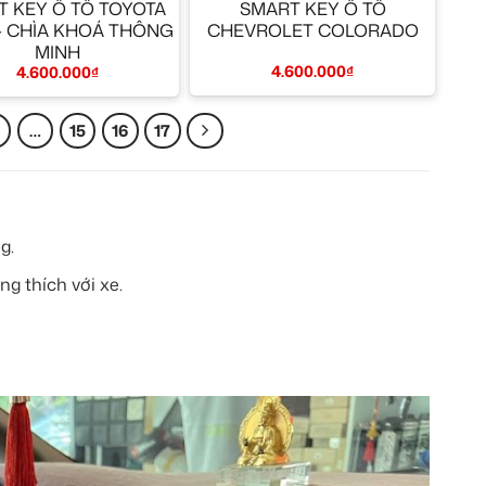
 KEY Ô TÔ TOYOTA
SMART KEY Ô TÔ
 – CHÌA KHOÁ THÔNG
CHEVROLET COLORADO
MINH
4.600.000
₫
4.600.000
₫
…
15
16
17
g.
g thích với xe.