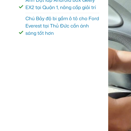
Anh Đạt lắp Android box Geely
EX2 tại Quận 1, nâng cấp giải trí
Chú Bảy độ bi gầm ô tô cho Ford
Everest tại Thủ Đức cần ánh
sáng tốt hơn