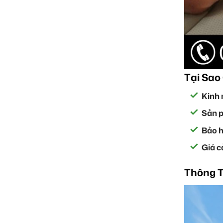
Tại Sao
Kinh 
Sản p
Bảo h
Giá cả
Thông T