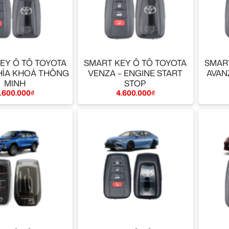
+
+
EY Ô TÔ TOYOTA
SMART KEY Ô TÔ TOYOTA
SMART
CHÌA KHOÁ THÔNG
VENZA – ENGINE START
AVAN
MINH
STOP
.600.000
₫
4.600.000
₫
+
+