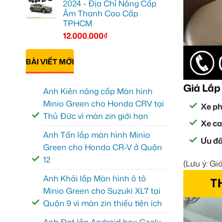
2024 - Địa Chỉ Nâng Cấp
Âm Thanh Cao Cấp
TPHCM
12.000.000
₫
BÀI VIẾT MỚI
Giá Lắp
Anh Kiên nâng cấp Màn hình
Minio Green cho Honda CRV tại
Xe ph
Thủ Đức vì màn zin giới hạn
Xe ca
Anh Tấn lắp màn hình Minio
Ưu đã
Green cho Honda CR-V ở Quận
12
(Lưu ý: Gi
Anh Khải lắp Màn hình ô tô
Minio Green cho Suzuki XL7 tại
Quận 9 vì màn zin thiếu tiện ích