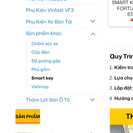
SMART K
FORTU
Phụ Kiện Vinfast VF3
S
4
Phụ Kiện Xe Bán Tải
Sản phẩm khác
Chăm sóc xe
Cốp điện
Quy Trì
Độ gương gập
Kiểm tra
Phủ gầm
Lựa chọ
Smart key
Vietmap
Lắp đặt 
Hướng d
Thảm Lót Sàn Ô Tô
SẢN PHẨM