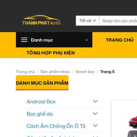
Bỏ
qua
nội
Tìm
kiếm:
dung
Danh mục
TRANG CHỦ
TỔNG HỢP PHỤ KIỆN
Trang chủ
/
Sản phẩm khác
/
Smart key
/
Trang 5
DANH MỤC SẢN PHẨM
Android Box
Bọc ghế da
Cách Âm Chống Ồn Ô Tô