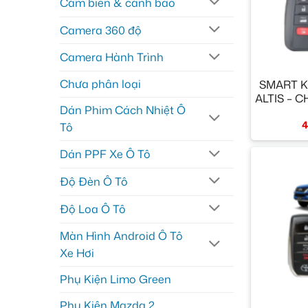
Cảm biến & cảnh báo
Camera 360 độ
Camera Hành Trình
+
Chưa phân loại
SMART K
ALTIS – 
Dán Phim Cách Nhiệt Ô
4
Tô
Dán PPF Xe Ô Tô
Độ Đèn Ô Tô
Độ Loa Ô Tô
Màn Hình Android Ô Tô
Xe Hơi
Phụ Kiện Limo Green
+
Phụ Kiện Mazda 2