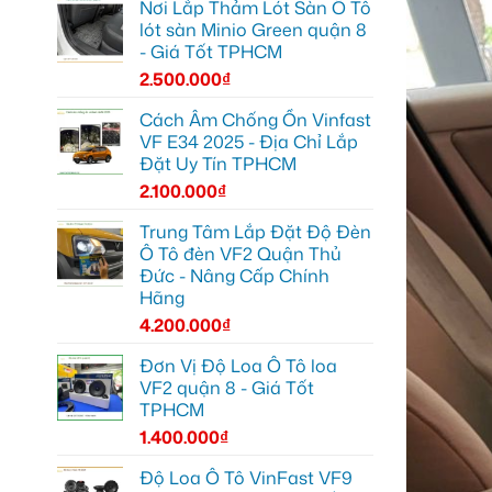
Nơi Lắp Thảm Lót Sàn Ô Tô
lót sàn Minio Green quận 8
- Giá Tốt TPHCM
2.500.000
₫
Cách Âm Chống Ồn Vinfast
VF E34 2025 - Địa Chỉ Lắp
Đặt Uy Tín TPHCM
2.100.000
₫
Trung Tâm Lắp Đặt Độ Đèn
Ô Tô đèn VF2 Quận Thủ
Đức - Nâng Cấp Chính
Hãng
4.200.000
₫
Đơn Vị Độ Loa Ô Tô loa
VF2 quận 8 - Giá Tốt
TPHCM
1.400.000
₫
Độ Loa Ô Tô VinFast VF9