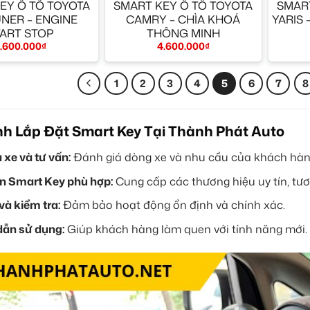
EY Ô TÔ TOYOTA
SMART KEY Ô TÔ TOYOTA
SMART
NER – ENGINE
CAMRY – CHÌA KHOÁ
YARIS
TART STOP
THÔNG MINH
.600.000
₫
4.600.000
₫
1
2
3
4
5
6
7
8
nh Lắp Đặt Smart Key Tại Thành Phát Auto
 xe và tư vấn:
Đánh giá dòng xe và nhu cầu của khách hàn
n Smart Key phù hợp:
Cung cấp các thương hiệu uy tín, tươn
và kiểm tra:
Đảm bảo hoạt động ổn định và chính xác.
ẫn sử dụng:
Giúp khách hàng làm quen với tính năng mới.