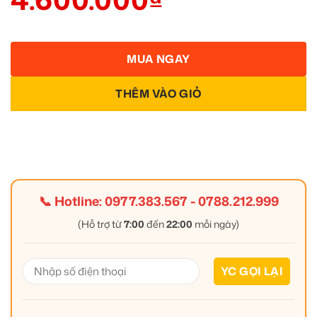
MUA NGAY
THÊM VÀO GIỎ
📞 Hotline:
0977.383.567
-
0788.212.999
(Hỗ trợ từ
7:00
đến
22:00
mỗi ngày)