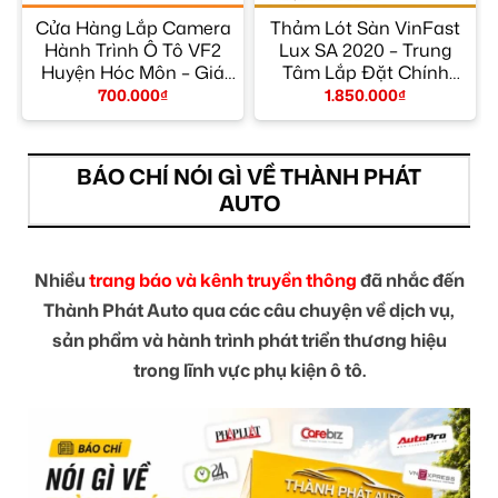
Cửa Hàng Lắp Camera
Thảm Lót Sàn VinFast
Hành Trình Ô Tô VF2
Lux SA 2020 – Trung
y
Huyện Hóc Môn – Giá
Tâm Lắp Đặt Chính
Tốt TPHCM
Hãng TPHCM
700.000
₫
1.850.000
₫
BÁO CHÍ NÓI GÌ VỀ THÀNH PHÁT
AUTO
Nhiều
trang báo và kênh truyền thông
đã nhắc đến
Thành Phát Auto qua các câu chuyện về dịch vụ,
sản phẩm và hành trình phát triển thương hiệu
trong lĩnh vực phụ kiện ô tô.