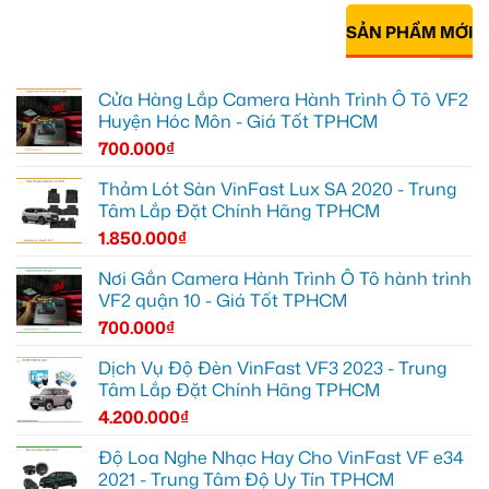
SẢN PHẨM MỚI
Cửa Hàng Lắp Camera Hành Trình Ô Tô VF2
Huyện Hóc Môn - Giá Tốt TPHCM
700.000
₫
Thảm Lót Sàn VinFast Lux SA 2020 - Trung
Tâm Lắp Đặt Chính Hãng TPHCM
1.850.000
₫
Nơi Gắn Camera Hành Trình Ô Tô hành trình
VF2 quận 10 - Giá Tốt TPHCM
700.000
₫
Dịch Vụ Độ Đèn VinFast VF3 2023 - Trung
Tâm Lắp Đặt Chính Hãng TPHCM
4.200.000
₫
Độ Loa Nghe Nhạc Hay Cho VinFast VF e34
2021 - Trung Tâm Độ Uy Tín TPHCM