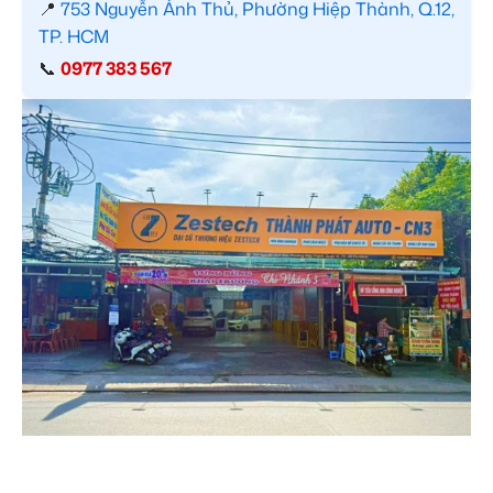
📍
753 Nguyễn Ảnh Thủ, Phường Hiệp Thành, Q.12,
TP. HCM
📞
0977 383 567