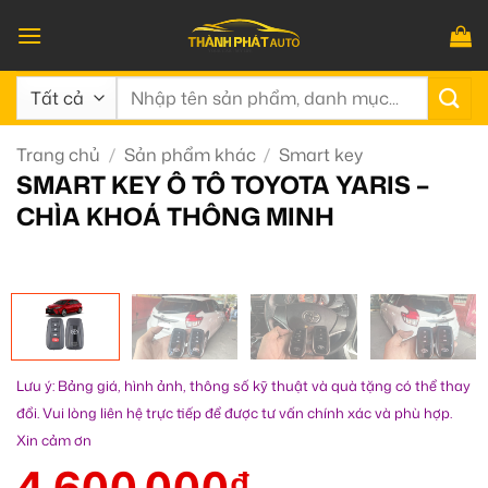
Bỏ
qua
nội
Tìm
dung
kiếm:
Trang chủ
/
Sản phẩm khác
/
Smart key
SMART KEY Ô TÔ TOYOTA YARIS –
CHÌA KHOÁ THÔNG MINH
Lưu ý: Bảng giá, hình ảnh, thông số kỹ thuật và quà tặng có thể thay
đổi. Vui lòng liên hệ trực tiếp để được tư vấn chính xác và phù hợp.
Xin cảm ơn
4.600.000
₫