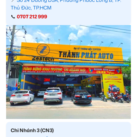
📍
Số 24 Đường D5A, Phường Phước Long B, TP.
Thủ Đức, TP.HCM
📞
0707 212 999
Chi Nhánh 3 (CN3)