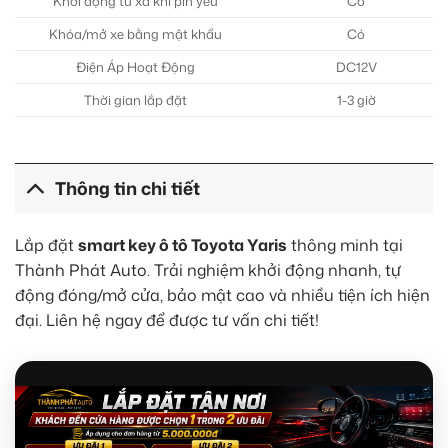
Khởi động từ xa khi pin yếu
Có
Khóa/mở xe bằng mật khẩu
Có
Điện Áp Hoạt Động
DC12V
Thời gian lắp đặt
1-3 giờ
Thông tin chi tiết
Lắp đặt
smart key ô tô Toyota Yaris
thông minh tại
Thành Phát Auto. Trải nghiệm khởi động nhanh, tự
động đóng/mở cửa, bảo mật cao và nhiều tiện ích hiện
đại. Liên hệ ngay để được tư vấn chi tiết!