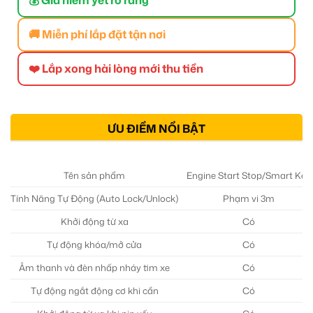
🚚 Miễn phí lắp đặt tận nơi
❤️ Lắp xong hài lòng mới thu tiền
ƯU ĐIỂM NỔI BẬT
Tên sản phẩm
Engine Start Stop/Smart Key
Tính Năng Tự Động (Auto Lock/Unlock)
Phạm vi 3m
Khởi động từ xa
Có
Tự động khóa/mở cửa
Có
Âm thanh và đèn nhấp nháy tim xe
Có
Tự động ngắt động cơ khi cần
Có