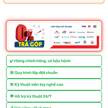
✔️ Hàng chính hãng, có bảo hành
🛠 Quy trình lắp đặt chuẩn
🛠 Kỹ thuật viên tay nghề cao
💬 Hỗ trợ kỹ thuật 24/7
💰 Giá niêm yết rõ ràng