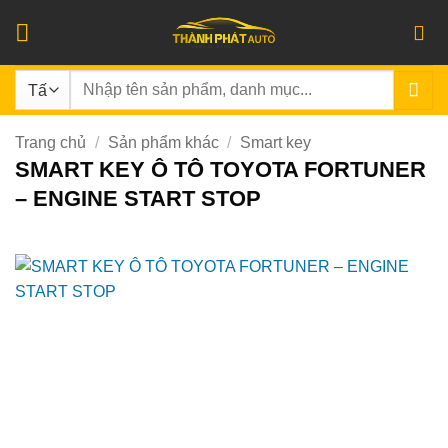
Bỏ
qua
nội
Tìm
dung
kiếm:
Trang chủ
/
Sản phẩm khác
/
Smart key
SMART KEY Ô TÔ TOYOTA FORTUNER
– ENGINE START STOP