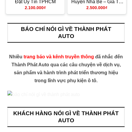
Đặt Uy Tín TPHCM
Huyện Nhà Bè – Giá Tốt
TPHCM
2.100.000
₫
2.500.000
₫
BÁO CHÍ NÓI GÌ VỀ THÀNH PHÁT
AUTO
Nhiều
trang báo và kênh truyền thông
đã nhắc đến
Thành Phát Auto qua các câu chuyện về dịch vụ,
sản phẩm và hành trình phát triển thương hiệu
trong lĩnh vực phụ kiện ô tô.
KHÁCH HÀNG NÓI GÌ VỀ THÀNH PHÁT
AUTO