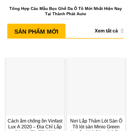
Tổng Hợp Các Mẫu Bọc Ghế Da Ô Tô Mới Nhất Hiện Nay
S
Tại Thành Phát Auto
Xem tất cả
SẢN PHẨM MỚI
Cách âm chống ồn Vinfast
Nơi Lắp Thảm Lót Sàn Ô
Lux A 2020 – Địa Chỉ Lắp
Tô lót sàn Minio Green