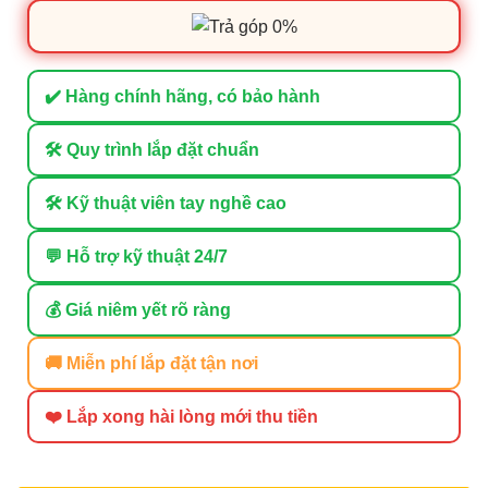
✔️ Hàng chính hãng, có bảo hành
🛠 Quy trình lắp đặt chuẩn
🛠 Kỹ thuật viên tay nghề cao
💬 Hỗ trợ kỹ thuật 24/7
💰 Giá niêm yết rõ ràng
🚚 Miễn phí lắp đặt tận nơi
❤️ Lắp xong hài lòng mới thu tiền