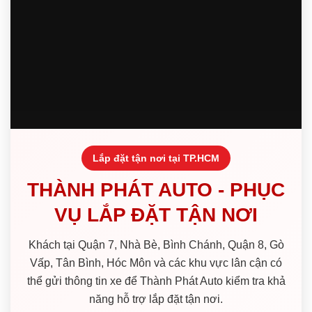
Lắp đặt tận nơi tại TP.HCM
THÀNH PHÁT AUTO - PHỤC
VỤ LẮP ĐẶT TẬN NƠI
Khách tại Quận 7, Nhà Bè, Bình Chánh, Quận 8, Gò
Vấp, Tân Bình, Hóc Môn và các khu vực lân cận có
thể gửi thông tin xe để Thành Phát Auto kiểm tra khả
năng hỗ trợ lắp đặt tận nơi.