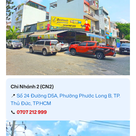
Chi Nhánh 2 (CN2)
📍
Số 24 Đường D5A, Phường Phước Long B, TP.
Thủ Đức, TP.HCM
📞
0707 212 999