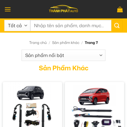
Bỏ
qua
nội
Tìm
dung
kiếm:
Trang chủ
/
Sản phẩm khác
/
Trang 7
Sản Phẩm Khác