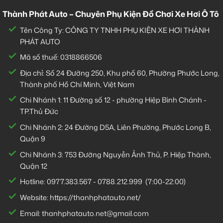
Thành Phát Auto – Chuyên Phụ Kiện Đồ Chơi Xe Hơi Ô Tô
Tên Công Ty: CÔNG TY TNHH PHỤ KIỆN XE HƠI THÀNH
PHÁT AUTO
Mã số thuế: 0318866506
Địa chỉ: Số 24 Đường 250, Khu phố 60, Phường Phước Long,
Thành phố Hồ Chí Minh, Việt Nam
Chi Nhánh 1:
11 Đường số 12 - phường Hiệp Bình Chánh -
TP.Thủ Đức
Chi Nhánh 2:
24 Đường D5A, Liên Phường, Phước Long B,
Quận 9
Chi Nhánh 3:
753 Đường Nguyễn Ảnh Thủ, P. Hiệp Thành,
Quận 12
Hotline:
0977.383.567
-
0788.212.999
(7:00-22:00)
Website:
https://thanhphatauto.net/
Email:
thanhphatauto.net@gmail.com