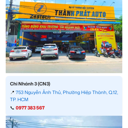
Chi Nhánh 3 (CN3)
📍
753 Nguyễn Ảnh Thủ, Phường Hiệp Thành, Q.12,
TP. HCM
📞
0977 383 567