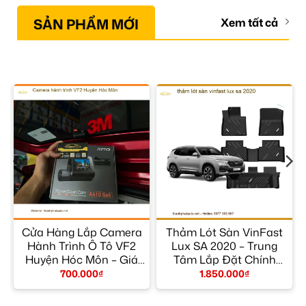
SẢN PHẨM MỚI
Xem tất cả
Cửa Hàng Lắp Camera
Thảm Lót Sàn VinFast
Hành Trình Ô Tô VF2
Lux SA 2020 – Trung
y
Huyện Hóc Môn – Giá
Tâm Lắp Đặt Chính
Tốt TPHCM
Hãng TPHCM
700.000
₫
1.850.000
₫