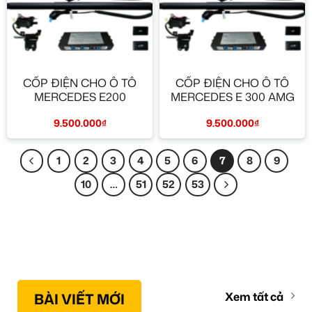
CỐP ĐIỆN CHO Ô TÔ
CỐP ĐIỆN CHO Ô TÔ
MERCEDES E200
MERCEDES E 300 AMG
9.500.000
₫
9.500.000
₫
1
2
3
4
5
6
7
8
9
10
…
51
52
53
BÀI VIẾT MỚI
Xem tất cả