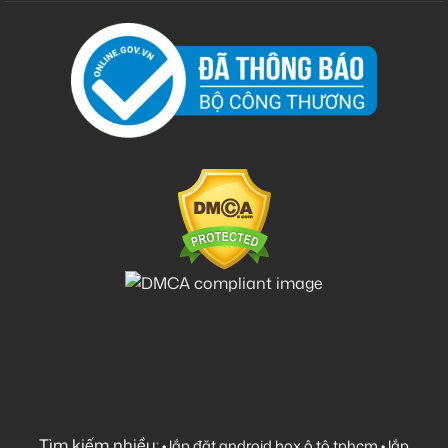
Tìm kiếm nhiều:
•
lắp đặt android box ô tô tphcm
•
lắp