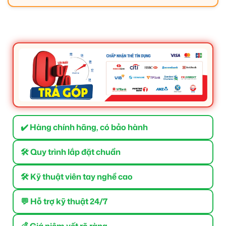
✔️ Hàng chính hãng, có bảo hành
🛠 Quy trình lắp đặt chuẩn
🛠 Kỹ thuật viên tay nghề cao
💬 Hỗ trợ kỹ thuật 24/7
💰 Giá niêm yết rõ ràng