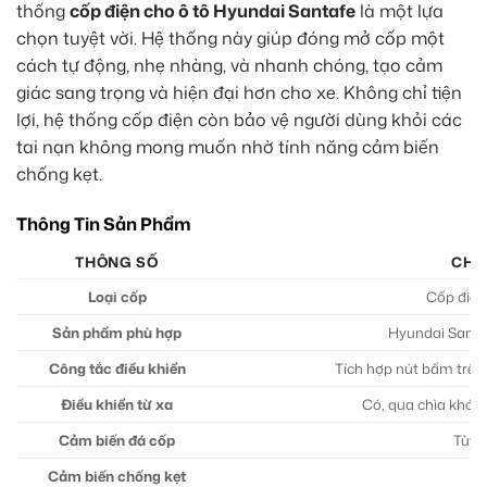
thống
cốp điện cho ô tô Hyundai Santafe
là một lựa
chọn tuyệt vời. Hệ thống này giúp đóng mở cốp một
cách tự động, nhẹ nhàng, và nhanh chóng, tạo cảm
giác sang trọng và hiện đại hơn cho xe. Không chỉ tiện
lợi, hệ thống cốp điện còn bảo vệ người dùng khỏi các
tai nạn không mong muốn nhờ tính năng cảm biến
chống kẹt.
Thông Tin Sản Phẩm
THÔNG SỐ
CHI 
Loại cốp
Cốp điện
Sản phẩm phù hợp
Hyundai Santa
Công tắc điều khiển
Tích hợp nút bấm trên 
Điều khiển từ xa
Có, qua chìa khóa
Cảm biến đá cốp
Tùy 
Cảm biến chống kẹt
C