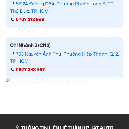
📍
Số 24 Đường D5A, Phường Phước Long B, TP.
Thủ Đức, TP.HCM
📞
0707 212 999
Chi Nhánh 3 (CN3)
📍
753 Nguyễn Ảnh Thủ, Phường Hiệp Thành, Q.12,
TP. HCM
📞
0977 383 567
THÔNG TIN LIÊN HỆ THÀNH PHÁT AUTO