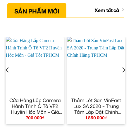
SẢN PHẨM MỚI
Xem tất cả
Cửa Hàng Lắp Camera
Thảm Lót Sàn VinFast
Hành Trình Ô Tô VF2
Lux SA 2020 – Trung
y
Huyện Hóc Môn – Giá
Tâm Lắp Đặt Chính
Tốt TPHCM
Hãng TPHCM
700.000
₫
1.850.000
₫