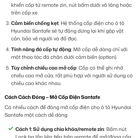
khiển cốp từ remote zin, nút bấm dưới vô lăng hoặc
trên cốp xe.
Cảm biến chống kẹt
: Hệ thống cốp điện cho ô tô
Hyundai Santafe sẽ tự động dừng lại khi gặp vật
cản, bảo vệ người và đồ đạc.
Tính năng đá cốp tự động
: Mở cốp dễ dàng chỉ với
một thao tác đá chân dưới cảm biến (option).
Tùy chỉnh chiều cao mở cốp
: Cốp có thể ghi nhớ
chiều cao mở cửa, rất phù hợp với người sử dụng có
chiều cao khác nhau.
Cách Cách Đóng – Mở Cốp Điện Santafe
Có nhiều cách để đóng mở cốp điện cho ô tô Hyundai
Santafe một cách dễ dàng:
Cách 1: Sử dụng chìa khóa/remote zin
: Bấm nút
Lock ba lần liên tiếp trên remote để mở/đóng cốp.