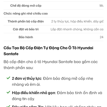
Chế độ đóng mở cốp
Mượ
Chức năng ghi nhớ chiều cao
C
Thành phần bộ cốp điện
2 ty thủy lực, hộp điều khiển, dây giắc
Cài đặt và bảo trì
Lắp đặt nhanh chóng, không cần can 
Bảo hành
24 t
Cấu Tạo Bộ Cốp Điện Tự Động Cho Ô Tô Hyundai
Santafe
Bộ cốp điện cho ô tô Hyundai Santafe bao gồm các
thành phần sau:
2 đơn vị thủy lực
: Đảm bảo đóng mở cốp nhẹ
nhàng và êm ái.
Hộp điều khiển nhỏ gọn
: Đảm bảo tính ổn định và
đáng tin cậy.
Dây giắc cắm Zin
: Vật liệu bọc vải chống cháy, an