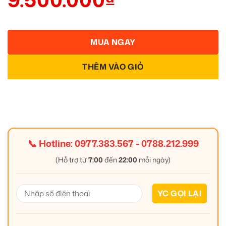
MUA NGAY
THÊM VÀO GIỎ
📞 Hotline:
0977.383.567
-
0788.212.999
(Hỗ trợ từ
7:00
đến
22:00
mỗi ngày)