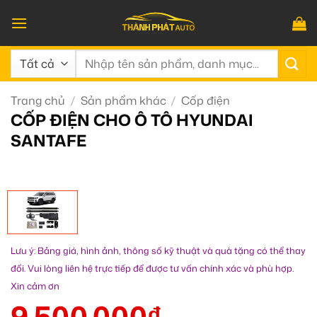
Bỏ
qua
nội
Tìm
dung
kiếm:
Trang chủ
/
Sản phẩm khác
/
Cốp điện
CỐP ĐIỆN CHO Ô TÔ HYUNDAI
SANTAFE
Lưu ý: Bảng giá, hình ảnh, thông số kỹ thuật và quà tặng có thể thay
đổi. Vui lòng liên hệ trực tiếp để được tư vấn chính xác và phù hợp.
Xin cảm ơn
9.500.000
₫