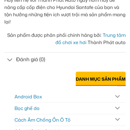
Hãy liên hệ với Thành Phát Auto ngay hôm nay để
nâng cấp cốp điện cho Hyundai Santafe của bạn và
tận hưởng những tiện ích vượt trội mà sản phẩm mang
lại!
Sản phẩm được phân phối chính hãng bởi:
Trung tâm
đồ chơi xe hơi
Thành Phát auto
Đánh giá (0)
DANH MỤC SẢN PHẨM
Android Box
Bọc ghế da
Cách Âm Chống Ồn Ô Tô