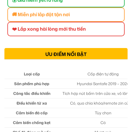
🚚 Miễn phí lắp đặt tận nơi
❤️ Lắp xong hài lòng mới thu tiền
ƯU ĐIỂM NỔI BẬT
Loại cốp
Cốp điện tự động
Sản phẩm phù hợp
Hyundai Santafe 2019 – 2024
Công tắc điều khiển
Tích hợp nút bấm trên cửa xe, vô lăng
Điều khiển từ xa
Có, qua chìa khóa/remote zin của
Cảm biến đá cốp
Tùy chọn
Cảm biến chống kẹt
Có