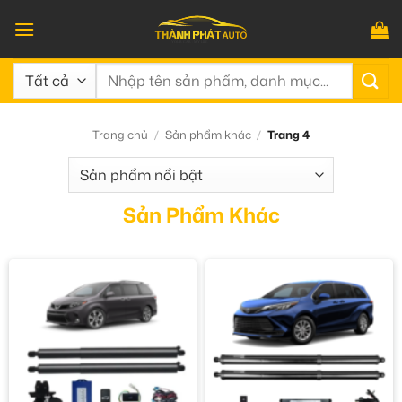
Bỏ
qua
nội
Tìm
dung
kiếm:
Trang chủ
/
Sản phẩm khác
/
Trang 4
Sản Phẩm Khác