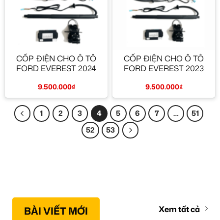
CỐP ĐIỆN CHO Ô TÔ
CỐP ĐIỆN CHO Ô TÔ
FORD EVEREST 2024
FORD EVEREST 2023
9.500.000
₫
9.500.000
₫
1
2
3
4
5
6
7
…
51
52
53
BÀI VIẾT MỚI
Xem tất cả