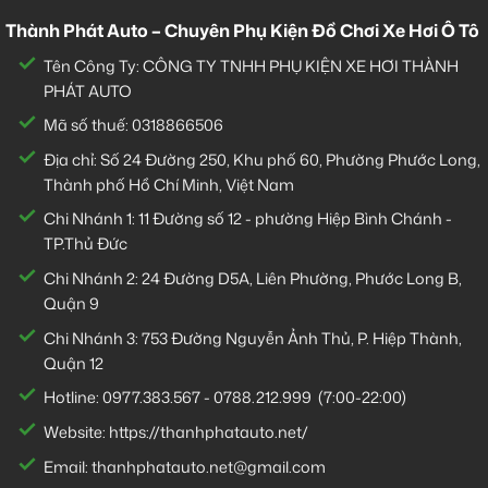
Thành Phát Auto – Chuyên Phụ Kiện Đồ Chơi Xe Hơi Ô Tô
Tên Công Ty: CÔNG TY TNHH PHỤ KIỆN XE HƠI THÀNH
PHÁT AUTO
Mã số thuế: 0318866506
Địa chỉ: Số 24 Đường 250, Khu phố 60, Phường Phước Long,
Thành phố Hồ Chí Minh, Việt Nam
Chi Nhánh 1:
11 Đường số 12 - phường Hiệp Bình Chánh -
TP.Thủ Đức
Chi Nhánh 2:
24 Đường D5A, Liên Phường, Phước Long B,
Quận 9
Chi Nhánh 3:
753 Đường Nguyễn Ảnh Thủ, P. Hiệp Thành,
Quận 12
Hotline:
0977.383.567
-
0788.212.999
(7:00-22:00)
Website:
https://thanhphatauto.net/
Email:
thanhphatauto.net@gmail.com