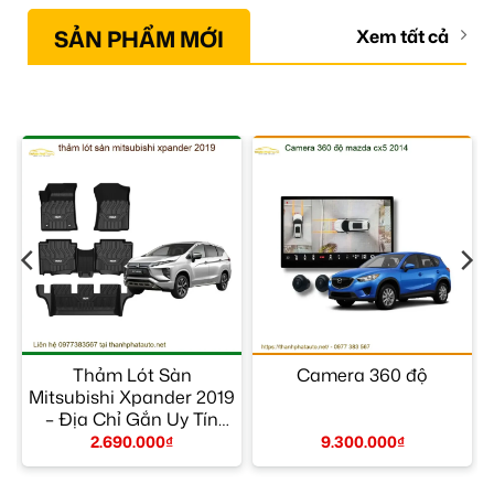
SẢN PHẨM MỚI
Xem tất cả
–
Thảm Lót Sàn
Camera 360 độ
Mitsubishi Xpander 2019
– Địa Chỉ Gắn Uy Tín
TPHCM
2.690.000
₫
9.300.000
₫