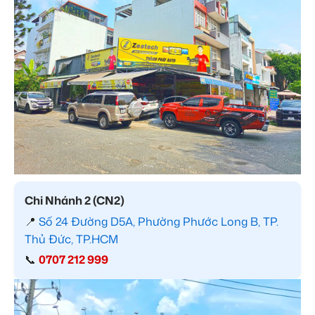
Chi Nhánh 2 (CN2)
📍
Số 24 Đường D5A, Phường Phước Long B, TP.
Thủ Đức, TP.HCM
📞
0707 212 999