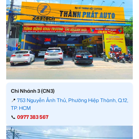
Chi Nhánh 3 (CN3)
📍
753 Nguyễn Ảnh Thủ, Phường Hiệp Thành, Q.12,
TP. HCM
📞
0977 383 567