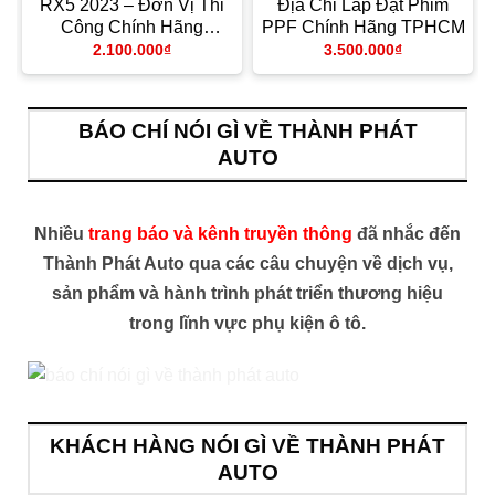
RX5 2023 – Đơn Vị Thi
Địa Chỉ Lắp Đặt Phim
Công Chính Hãng
PPF Chính Hãng TPHCM
TPHCM
2.100.000
₫
3.500.000
₫
BÁO CHÍ NÓI GÌ VỀ THÀNH PHÁT
AUTO
Nhiều
trang báo và kênh truyền thông
đã nhắc đến
Thành Phát Auto qua các câu chuyện về dịch vụ,
sản phẩm và hành trình phát triển thương hiệu
trong lĩnh vực phụ kiện ô tô.
KHÁCH HÀNG NÓI GÌ VỀ THÀNH PHÁT
AUTO