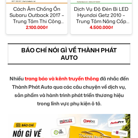
Cách Âm Chống Ồn
Dịch Vụ Độ Đèn Bi LED
Subaru Outback 2017 –
Hyundai Getz 2010 –
Trung Tâm Thi Công
Trung Tâm Nâng Cấp
Chính Hãng TPHCM
Đèn Chính Hãng
2.100.000
₫
4.500.000
₫
TPHCM
BÁO CHÍ NÓI GÌ VỀ THÀNH PHÁT
AUTO
Nhiều
trang báo và kênh truyền thông
đã nhắc đến
Thành Phát Auto qua các câu chuyện về dịch vụ,
sản phẩm và hành trình phát triển thương hiệu
trong lĩnh vực phụ kiện ô tô.