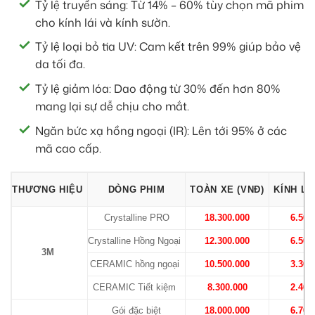
Tỷ lệ truyền sáng: Từ 14% – 60% tùy chọn mã phim
cho kính lái và kính sườn.
Tỷ lệ loại bỏ tia UV: Cam kết trên 99% giúp bảo vệ
da tối đa.
Tỷ lệ giảm lóa: Dao động từ 30% đến hơn 80%
mang lại sự dễ chịu cho mắt.
Ngăn bức xạ hồng ngoại (IR): Lên tới 95% ở các
mã cao cấp.
THƯƠNG HIỆU
DÒNG PHIM
TOÀN XE (VNĐ)
KÍNH LÁ
Crystalline PRO
18.300.000
6.500
Crystalline Hồng Ngoại
12.300.000
6.500
3M
CERAMIC hồng ngoại
10.500.000
3.300
CERAMIC Tiết kiệm
8.300.000
2.400
Gói đặc biệt
18.000.000
6.700