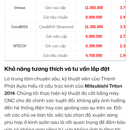
Inmax
Gói cao cấp
11.000.000
3.700
Gói tiêu chuẩn
8.000.000
2.400
CeraMAX
CeraMAX Dinamond
11.300.000
3.300
Gói siêu cấp
8.000.000
2.700
NTECH
Gói cao cấp
6.300.000
2.300
Gói tiêu chuẩn
4.700.000
1.900
Khả năng tương thích và tư vấn lắp đặt
Là trung tâm chuyên sâu, kỹ thuật viên của Thành
Phát Auto hiểu rõ cấu trúc kính của
Mitsubishi Triton
2014
. Chúng tôi thực hiện kỹ thuật đo cắt bằng máy
CNC cho độ chính xác tuyệt đối, không gây ảnh hưởng
đến hệ thống điện hay các gioăng cao su trên xe. Đối
với các chủ xe bán tải, việc lựa chọn độ xuyên sáng
phù hợp ở kính sườn sau là rất quan trọng để đảm bảo
vừa có không gian riêng tư, vừa không ảnh hưởng tới