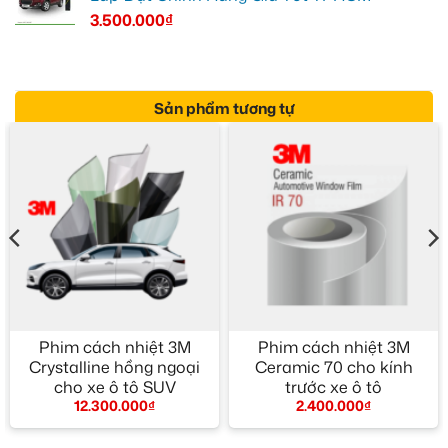
3.500.000
₫
Sản phẩm tương tự
Phim cách nhiệt 3M
Phim cách nhiệt 3M
Crystalline hồng ngoại
Ceramic 70 cho kính
cho xe ô tô SUV
trước xe ô tô
12.300.000
₫
2.400.000
₫