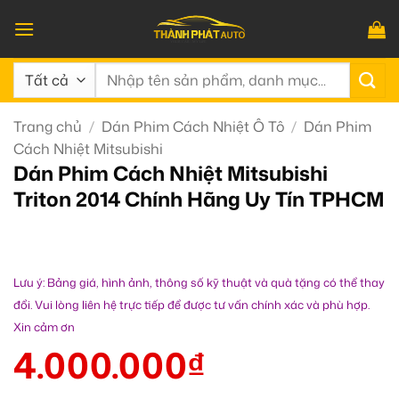
Bỏ
qua
nội
Tìm
dung
kiếm:
Trang chủ
/
Dán Phim Cách Nhiệt Ô Tô
/
Dán Phim
Cách Nhiệt Mitsubishi
Dán Phim Cách Nhiệt Mitsubishi
Triton 2014 Chính Hãng Uy Tín TPHCM
Lưu ý: Bảng giá, hình ảnh, thông số kỹ thuật và quà tặng có thể thay
đổi. Vui lòng liên hệ trực tiếp để được tư vấn chính xác và phù hợp.
Xin cảm ơn
4.000.000
₫