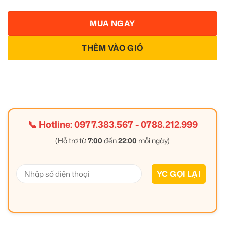
MUA NGAY
THÊM VÀO GIỎ
📞 Hotline:
0977.383.567
-
0788.212.999
(Hỗ trợ từ
7:00
đến
22:00
mỗi ngày)