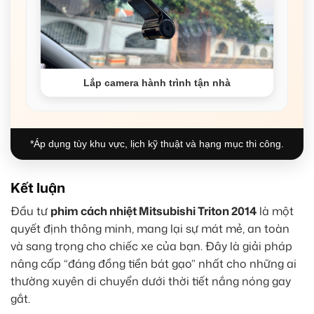
Lắp camera hành trình tận nhà
*Áp dụng tùy khu vực, lịch kỹ thuật và hạng mục thi công.
Kết luận
Đầu tư
phim cách nhiệt Mitsubishi Triton 2014
là một
quyết định thông minh, mang lại sự mát mẻ, an toàn
và sang trọng cho chiếc xe của bạn. Đây là giải pháp
nâng cấp “đáng đồng tiền bát gạo” nhất cho những ai
thường xuyên di chuyển dưới thời tiết nắng nóng gay
gắt.