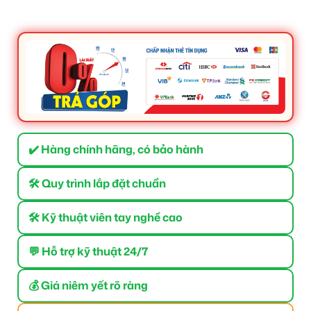
✔️ Hàng chính hãng, có bảo hành
🛠 Quy trình lắp đặt chuẩn
🛠 Kỹ thuật viên tay nghề cao
💬 Hỗ trợ kỹ thuật 24/7
💰 Giá niêm yết rõ ràng