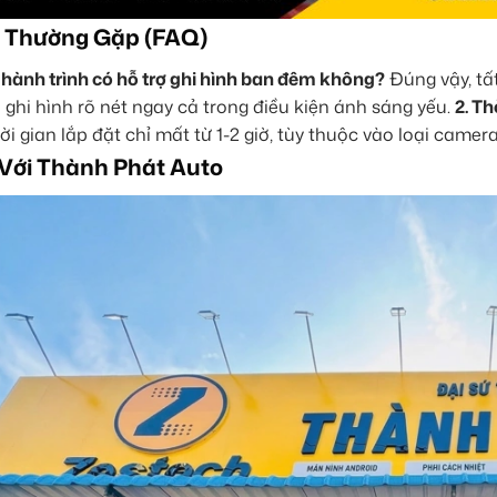
 Thường Gặp (FAQ)
 hành trình có hỗ trợ ghi hình ban đêm không?
Đúng vậy, tấ
 ghi hình rõ nét ngay cả trong điều kiện ánh sáng yếu.
2. Th
ời gian lắp đặt chỉ mất từ 1-2 giờ, tùy thuộc vào loại camer
 Với Thành Phát Auto