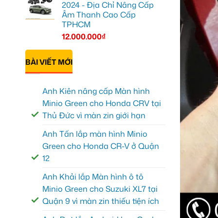
2024 - Địa Chỉ Nâng Cấp
Âm Thanh Cao Cấp
TPHCM
12.000.000
₫
BÀI VIẾT MỚI
Anh Kiên nâng cấp Màn hình
Minio Green cho Honda CRV tại
Thủ Đức vì màn zin giới hạn
Anh Tấn lắp màn hình Minio
Green cho Honda CR-V ở Quận
12
Anh Khải lắp Màn hình ô tô
Minio Green cho Suzuki XL7 tại
Quận 9 vì màn zin thiếu tiện ích