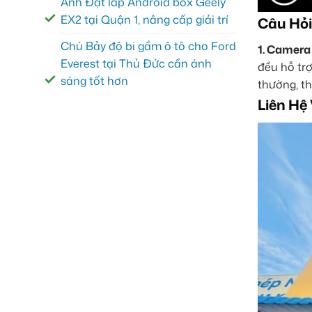
Anh Đạt lắp Android box Geely
EX2 tại Quận 1, nâng cấp giải trí
Câu Hỏi
Chú Bảy độ bi gầm ô tô cho Ford
1. Camera
Everest tại Thủ Đức cần ánh
đều hỗ trợ
sáng tốt hơn
thường, th
Liên Hệ