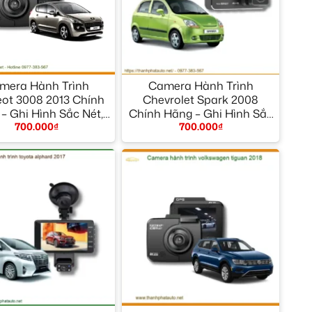
+
mera Hành Trình
Camera Hành Trình
ot 3008 2013 Chính
Chevrolet Spark 2008
– Ghi Hình Sắc Nét,
Chính Hãng – Ghi Hình Sắc
700.000
₫
700.000
₫
ảo Vệ Toàn Diện
Nét, Giá Tốt
+