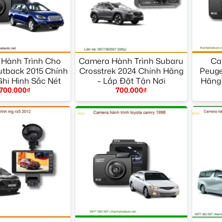
+
+
Hành Trình Cho
Camera Hành Trình Subaru
Ca
tback 2015 Chính
Crosstrek 2024 Chính Hãng
Peuge
Ghi Hình Sắc Nét
– Lắp Đặt Tận Nơi
Hãng 
700.000
₫
700.000
₫
B
+
+