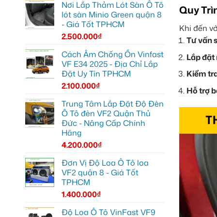
Nơi Lắp Thảm Lót Sàn Ô Tô
Quy Trì
lót sàn Minio Green quận 8
- Giá Tốt TPHCM
Khi đến vớ
2.500.000
₫
Tư vấn 
Cách Âm Chống Ồn Vinfast
Lắp đặt
VF E34 2025 - Địa Chỉ Lắp
Đặt Uy Tín TPHCM
Kiểm tra
2.100.000
₫
Hỗ trợ b
Trung Tâm Lắp Đặt Độ Đèn
Ô Tô đèn VF2 Quận Thủ
Đức - Nâng Cấp Chính
Hãng
4.200.000
₫
Đơn Vị Độ Loa Ô Tô loa
VF2 quận 8 - Giá Tốt
TPHCM
1.400.000
₫
Độ Loa Ô Tô VinFast VF9