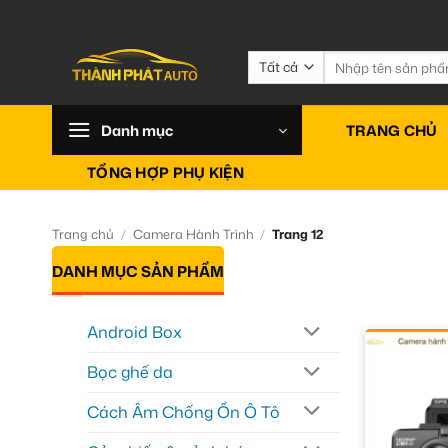
Bỏ
qua
nội
Tìm
kiếm:
dung
Danh mục
TRANG CHỦ
TỔNG HỢP PHỤ KIỆN
Trang chủ
/
Camera Hành Trình
/
Trang 12
DANH MỤC SẢN PHẨM
Android Box
Bọc ghế da
Cách Âm Chống Ồn Ô Tô