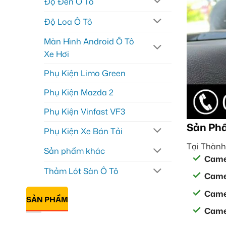
Độ Đèn Ô Tô
Độ Loa Ô Tô
Màn Hình Android Ô Tô
Xe Hơi
Phụ Kiện Limo Green
Phụ Kiện Mazda 2
Phụ Kiện Vinfast VF3
Sản Ph
Phụ Kiện Xe Bán Tải
Tại Thành
Sản phẩm khác
Came
Thảm Lót Sàn Ô Tô
Camer
Camer
SẢN PHẨM
Camer