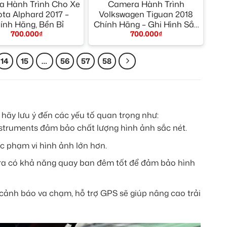
 Hành Trình Cho Xe
Camera Hành Trình
ota Alphard 2017 –
Volkswagen Tiguan 2018
ính Hãng, Bền Bỉ
Chính Hãng – Ghi Hình Sắc
700.000
₫
700.000
₫
Nét
14
15
…
56
57
58
hãy lưu ý đến các yếu tố quan trọng như:
nstruments đảm bảo chất lượng hình ảnh sắc nét.
c phạm vi hình ảnh lớn hơn.
 có khả năng quay ban đêm tốt để đảm bảo hình
 cảnh báo va chạm, hỗ trợ GPS sẽ giúp nâng cao trải