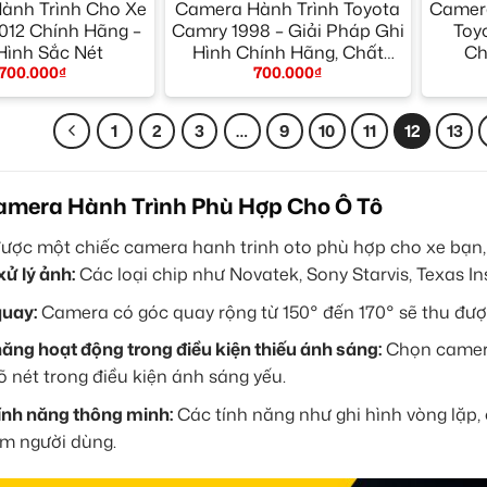
ành Trình Cho Xe
Camera Hành Trình Toyota
Camera
012 Chính Hãng –
Camry 1998 – Giải Pháp Ghi
Toy
Hình Sắc Nét
Hình Chính Hãng, Chất
Ch
700.000
₫
700.000
₫
Lượng
1
2
3
…
9
10
11
12
13
mera Hành Trình Phù Hợp Cho Ô Tô
ược một chiếc camera hanh trinh oto phù hợp cho xe bạn, 
xử lý ảnh:
Các loại chip như Novatek, Sony Starvis, Texas I
uay:
Camera có góc quay rộng từ 150° đến 170° sẽ thu đượ
ăng hoạt động trong điều kiện thiếu ánh sáng:
Chọn camera
õ nét trong điều kiện ánh sáng yếu.
ính năng thông minh:
Các tính năng như ghi hình vòng lặp,
m người dùng.