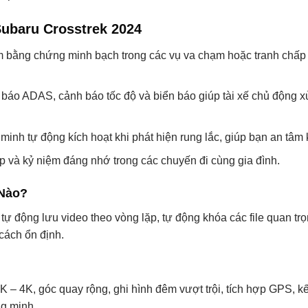
Subaru Crosstrek 2024
m bằng chứng minh bạch trong các vụ va chạm hoặc tranh chấp
báo ADAS, cảnh báo tốc độ và biển báo giúp tài xế chủ động xử
inh tự động kích hoạt khi phát hiện rung lắc, giúp bạn an tâm k
và kỷ niệm đáng nhớ trong các chuyến đi cùng gia đình.
 Nào?
, tự động lưu video theo vòng lặp, tự động khóa các file quan trọ
cách ổn định.
 – 4K, góc quay rộng, ghi hình đêm vượt trội, tích hợp GPS, kết
ng minh.