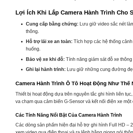
Lợi Ích Khi Lắp Camera Hành Trình Cho 
Cung cấp bằng chứng:
Lưu giữ video sắc nét là
thông.
Hỗ trợ lái xe an toàn:
Tích hợp các hệ thống cảnh 
huống.
Bảo vệ xe khi đỗ:
Tính năng giám sát đỗ xe thông m
Ghi lại hành trình:
Lưu giữ những cung đường đẹp 
Camera Hành Trình Ô Tô Hoạt Động Như Thế
Thiết bị hoạt động dựa trên nguyên tắc ghi hình liên tục
va chạm qua cảm biến G-Sensor và kết nối điện xe một 
Các Tính Năng Nổi Bật Của Camera Hành Trình
Các dòng sản phẩm hiện đại hỗ trợ ghi hình Full HD – 2K
xem video qua điện thoại và ra lệnh bằng giọng nói thô