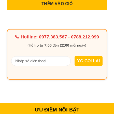
THÊM VÀO GIỎ
📞 Hotline:
0977.383.567
-
0788.212.999
(Hỗ trợ từ
7:00
đến
22:00
mỗi ngày)
ƯU ĐIỂM NỔI BẬT