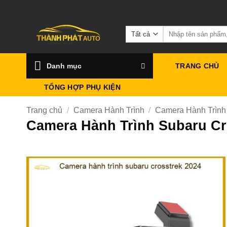
Bỏ
qua
Tìm
nội
kiếm:
dung
Danh mục
TRANG CHỦ
TỔNG HỢP PHỤ KIỆN
Trang chủ
/
Camera Hành Trình
/
Camera Hành Trình
Camera Hành Trình Subaru Cr