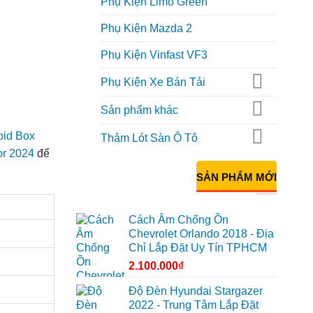
Phụ Kiện Limo Green
Phụ Kiện Mazda 2
Phụ Kiện Vinfast VF3
Phụ Kiện Xe Bán Tải
Sản phẩm khác
oid Box
Thảm Lót Sàn Ô Tô
or 2024
để
SẢN PHẨM MỚI
Cách Âm Chống Ồn
Chevrolet Orlando 2018 - Địa
Chỉ Lắp Đặt Uy Tín TPHCM
2.100.000
₫
Độ Đèn Hyundai Stargazer
2022 - Trung Tâm Lắp Đặt