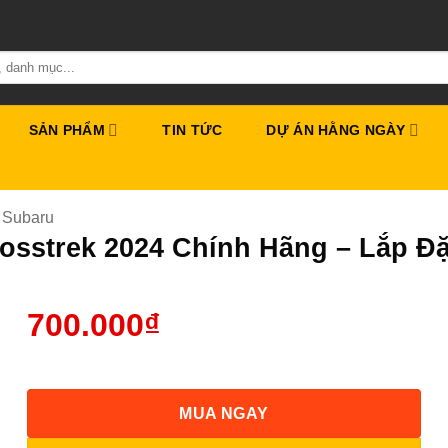
SẢN PHẨM
TIN TỨC
DỰ ÁN HẰNG NGÀY
 Subaru
osstrek 2024 Chính Hãng – Lắp Đặ
700.000
₫
MUA NGAY