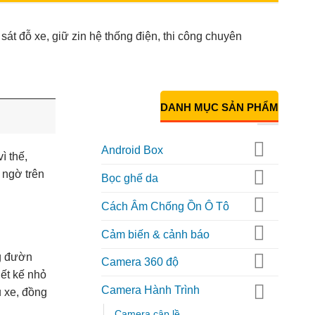
át đỗ xe, giữ zin hệ thống điện, thi công chuyên
DANH MỤC SẢN PHẨM
Android Box
ì thế,
 ngờ trên
Bọc ghế da
Cách Âm Chống Ồn Ô Tô
Cảm biến & cảnh báo
Camera 360 độ
iết kế nhỏ
Camera Hành Trình
ủ xe, đồng
Camera cập lề