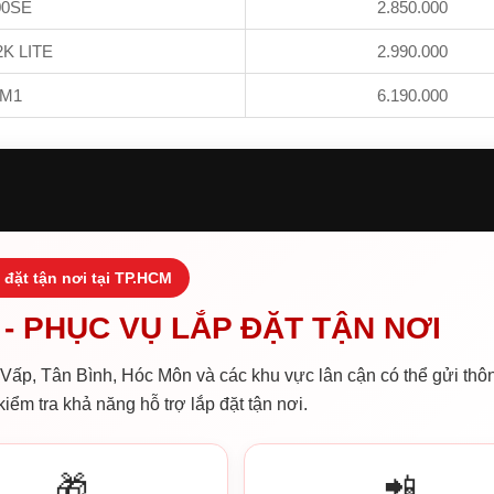
00SE
2.850.000
2K LITE
2.990.000
 M1
6.190.000
 đặt tận nơi tại TP.HCM
- PHỤC VỤ LẮP ĐẶT TẬN NƠI
ấp, Tân Bình, Hóc Môn và các khu vực lân cận có thể gửi thôn
iểm tra khả năng hỗ trợ lắp đặt tận nơi.
🎁
📲