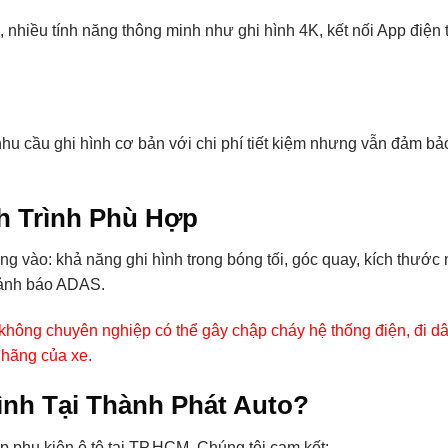
, nhiều tính năng thông minh như ghi hình 4K, kết nối App điện 
hu cầu ghi hình cơ bản với chi phí tiết kiệm nhưng vẫn đảm bả
 Trình Phù Hợp
 vào: khả năng ghi hình trong bóng tối, góc quay, kích thước
cảnh báo ADAS.
 không chuyên nghiệp có thể gây chập cháy hệ thống điện, đi d
 hãng của xe.
ình Tại Thành Phát Auto?
p phụ kiện ô tô tại TP.HCM. Chúng tôi cam kết: