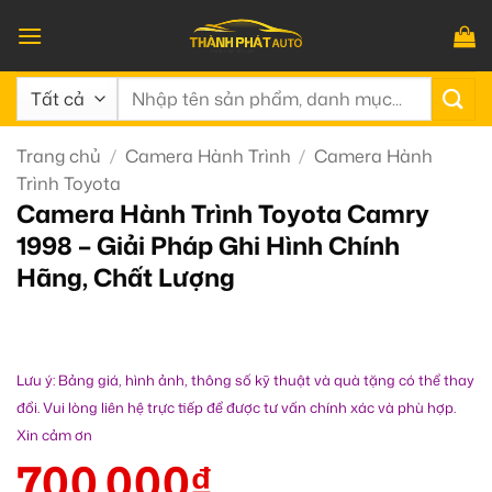
Bỏ
qua
nội
Tìm
dung
kiếm:
Trang chủ
/
Camera Hành Trình
/
Camera Hành
Trình Toyota
Camera Hành Trình Toyota Camry
1998 – Giải Pháp Ghi Hình Chính
Hãng, Chất Lượng
Lưu ý: Bảng giá, hình ảnh, thông số kỹ thuật và quà tặng có thể thay
đổi. Vui lòng liên hệ trực tiếp để được tư vấn chính xác và phù hợp.
Xin cảm ơn
700.000
₫