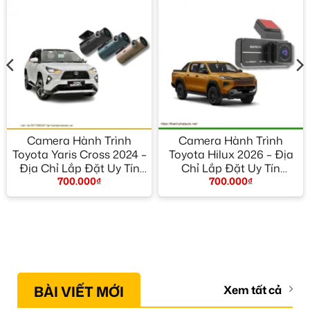
Camera Hành Trình
Camera Hành Trình
Toyota Yaris Cross 2024 –
Toyota Hilux 2026 – Địa
Địa Chỉ Lắp Đặt Uy Tín
Chỉ Lắp Đặt Uy Tín
700.000
₫
700.000
₫
TPHCM
TPHCM
BÀI VIẾT MỚI
Xem tất cả