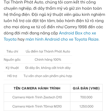
Tại Thành Phát Auto, chúng tôi cam kết thi công
chuyên nghiệp, đi dây thẩm mỹ và giữ zin hoàn toàn
hệ thống điện. Đội ngũ kỹ thuật viên giàu kinh nghiệm
luôn hỗ trợ cài đặt tận tâm, bảo hành điện tử rõ ràng
cho mọi dòng xe từ cổ điển như Camry 1998 đến các
dòng đời mới đang nâng cấp
Android Box cho xe
Toyota
hay
màn hình Android cho xe Toyota Raize
.
Tiêu chí
Ưu điểm tại Thành Phát Auto
Nguồn gốc
Chính hãng 100%
Kỹ thuật
Đi dây ẩn, không cắt trích dây
Hỗ trợ
Tư vấn chọn sản phẩm phù hợp
TÊN CAMERA HÀNH TRÌNH
GIÁ BÁN (VNĐ)
Camera Hành Trình Zestech D10
700.000
Camera Hành Trình 70mai M310
1.250.000