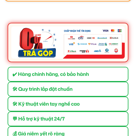
✔️ Hàng chính hãng, có bảo hành
🛠 Quy trình lắp đặt chuẩn
🛠 Kỹ thuật viên tay nghề cao
💬 Hỗ trợ kỹ thuật 24/7
💰 Giá niêm yết rõ ràng