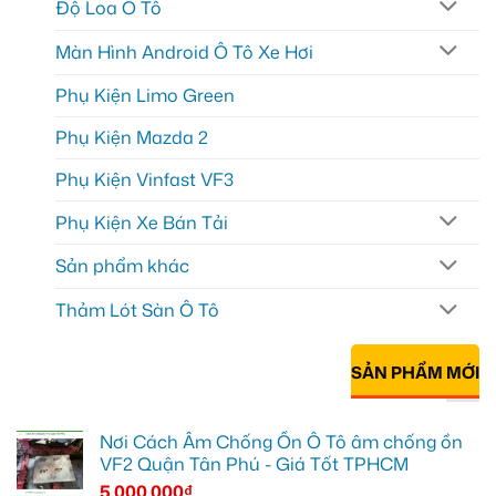
Độ Loa Ô Tô
Màn Hình Android Ô Tô Xe Hơi
Phụ Kiện Limo Green
Phụ Kiện Mazda 2
Phụ Kiện Vinfast VF3
Phụ Kiện Xe Bán Tải
Sản phẩm khác
Thảm Lót Sàn Ô Tô
SẢN PHẨM MỚI
Nơi Cách Âm Chống Ồn Ô Tô âm chống ồn
VF2 Quận Tân Phú - Giá Tốt TPHCM
5.000.000
₫