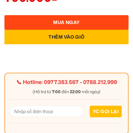
MUA NGAY
THÊM VÀO GIỎ
📞 Hotline:
0977.383.567
-
0788.212.999
(Hỗ trợ từ
7:00
đến
22:00
mỗi ngày)