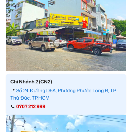
Chi Nhánh 2 (CN2)
📍
Số 24 Đường D5A, Phường Phước Long B, TP.
Thủ Đức, TP.HCM
📞
0707 212 999