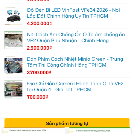
Độ Đèn Bi LED VinFast VFe34 2026 - Nơi
Lắp Đặt Chính Hãng Uy Tín TPHCM
4.200.000
₫
Nơi Cách Âm Chống Ồn Ô Tô âm chống ồn
VF2 Quận Phú Nhuận - Chính Hãng
2.500.000
₫
Dán Phim Cách Nhiệt Minio Green - Trung
Tâm Thi Công Chính Hãng TPHCM
3.700.000
₫
Địa Chỉ Gắn Camera Hành Trình Ô Tô VF2
tại Quận 4 - Giá Tốt TPHCM
700.000
₫
Sản phẩm tương tự