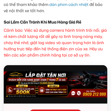
có thể tham khảo thêm
dán phim cách nhiệt
để bảo
vệ nội thất xe tốt hơn.
Sai Lầm Cần Tránh Khi Mua Hàng Giá Rẻ
Cảnh báo: Việc sử dụng camera hành trình trôi nổi, giá
rẻ kém chất lượng rất dễ gây ra tình trạng nóng máy,
cháy thẻ nhớ, giật lag video và quan trọng hơn là ảnh
hưởng trực tiếp đến hệ thống điện zin của xe. Hãy ưu
tiên các sản phẩm chính hãng tại cơ sở uy tín.