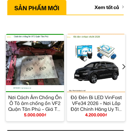
SẢN PHẨM MỚI
Xem tất cả
Nơi Cách Âm Chống Ồn
Độ Đèn Bi LED VinFast
i
Ô Tô âm chống ồn VF2
VFe34 2026 – Nơi Lắp
Quận Tân Phú – Giá Tốt
Đặt Chính Hãng Uy Tín
TPHCM
TPHCM
5.000.000
₫
4.200.000
₫