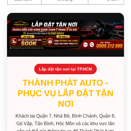
Lắp đặt tận nơi tại TP.HCM
THÀNH PHÁT AUTO -
PHỤC VỤ LẮP ĐẶT TẬN
NƠI
Khách tại Quận 7, Nhà Bè, Bình Chánh, Quận 8,
Gò Vấp, Tân Bình, Hóc Môn và các khu vực lân