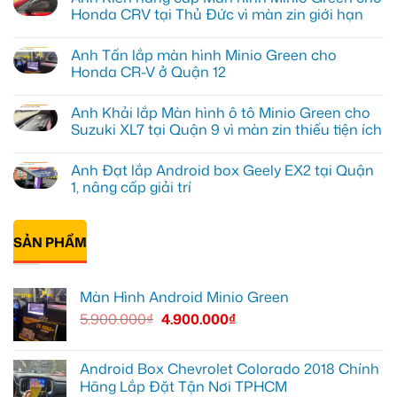
luận
Honda CRV tại Thủ Đức vì màn zin giới hạn
ở
Chị
Không
Mai
có
Anh Tấn lắp màn hình Minio Green cho
Anh
bình
lắp
luận
Honda CR-V ở Quận 12
cam
ở
hành
Anh
Không
trình
Kiên
có
Anh Khải lắp Màn hình ô tô Minio Green cho
70mai
nâng
bình
cho
cấp
luận
Suzuki XL7 tại Quận 9 vì màn zin thiếu tiện ích
VF5
Màn
ở
Quận
hình
Anh
Không
9
Minio
Tấn
có
Anh Đạt lắp Android box Geely EX2 tại Quận
chính
Green
lắp
bình
hãng
cho
màn
luận
1, nâng cấp giải trí
Honda
hình
ở
CRV
Minio
Anh
Không
tại
Green
Khải
có
Thủ
cho
lắp
bình
Đức
Honda
Màn
SẢN PHẨM
luận
vì
CR-
hình
ở
màn
V
ô
Anh
zin
ở
tô
Đạt
giới
Quận
Minio
lắp
Màn Hình Android Minio Green
hạn
12
Green
Android
cho
box
5.900.000
₫
4.900.000
₫
Suzuki
Geely
XL7
EX2
tại
tại
Quận
Quận
9
1,
Android Box Chevrolet Colorado 2018 Chính
vì
nâng
Hãng Lắp Đặt Tận Nơi TPHCM
màn
cấp