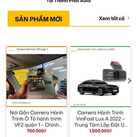
Tại Thành Phát Auto
SẢN PHẨM MỚI
Xem tất cả
Nơi Gắn Camera Hành
Camera Hành Trình
Trình Ô Tô hành trình
VinFast Lux A 2022 –
g
VF2 quận 1 – Chính
Trung Tâm Lắp Đặt Uy
Hãng
Tín TPHCM
700.000
₫
1.500.000
₫