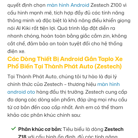
quyết định chọn
màn hình Android
Zestech Z100 vì
cấu hình mạnh mẽ, tích hợp đầy đủ các tính năng
thông minh và đặc biệt là khả năng điều khiển giọng
nói AI Kiki rất tiện lợi. Quá trình lắp đặt diễn ra
nhanh chóng, hoàn toàn bằng giắc cắm zin, không
cắt chế, đảm bảo an toàn tuyệt đối cho hệ thống
điện xe.
Các Dòng Thiết Bị Android Gắn Taplo Xe
Phổ Biến Tại Thành Phát Auto (Zestech)
Tại Thành Phát Auto, chúng tôi tự hào là đại lý
chính thức của Zestech – thương hiệu
màn hình
android oto
hàng đầu thị trường. Zestech cung cấp
đa dạng các dòng sản phẩm, đáp ứng mọi nhu cầu
từ cơ bản đến cao cấp nhất. Anh em có thể tham
khảo các phân khúc chính sau:
Phân khúc cơ bản:
Tiêu biểu là dòng
Zestech
Z18
với cấu hình ổn định, đủ các tính năng