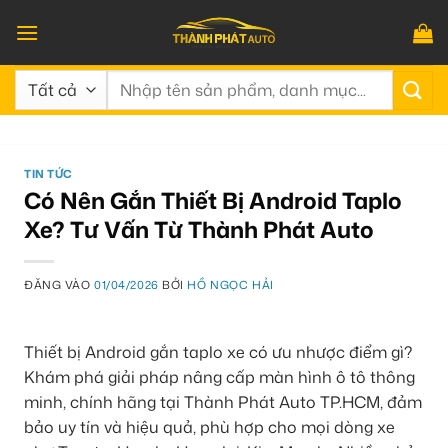
Bỏ
qua
nội
Tìm
dung
kiếm:
TIN TỨC
Có Nên Gắn Thiết Bị Android Taplo
Xe? Tư Vấn Từ Thành Phát Auto
ĐĂNG VÀO
01/04/2026
BỞI
HỒ NGỌC HẢI
Thiết bị Android gắn taplo xe có ưu nhược điểm gì?
Khám phá giải pháp nâng cấp màn hình ô tô thông
minh, chính hãng tại Thành Phát Auto TP.HCM, đảm
bảo uy tín và hiệu quả, phù hợp cho mọi dòng xe