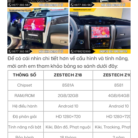
Để có cái nhìn chi tiết hơn về cấu hình và tính năng,
mời anh em tham khảo bảng so sánh dưới đây:
THÔNG SỐ
ZESTECH Z18
ZESTECH Z100
Chipset
8581A
8581
RAM/ROM
2GB/32GB
4GB/64GB
Hệ điều hành
Android 10
Android 10
Độ phân giải
HD 1280×720
HD 1280×720
Tính năng nổi bật
Kiki, Bản đồ, Phạt nguội
Kiki, Tracking, Phạt ng
Bảo hành
18 tháng
2 năm