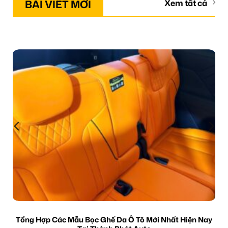
BÀI VIẾT MỚI
Xem tất cả
Tổng Hợp Các Mẫu Bọc Ghế Da Ô Tô Mới Nhất Hiện Nay