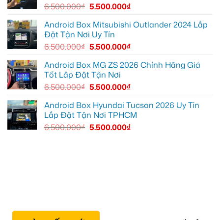
zin
giải
6.500.000
₫
5.500.000
₫
thiếu
trí
tiện
ích
Android Box Mitsubishi Outlander 2024 Lắp
Đặt Tận Nơi Uy Tín
6.500.000
₫
5.500.000
₫
Android Box MG ZS 2026 Chính Hãng Giá
Tốt Lắp Đặt Tận Nơi
6.500.000
₫
5.500.000
₫
Android Box Hyundai Tucson 2026 Uy Tín
Lắp Đặt Tận Nơi TPHCM
6.500.000
₫
5.500.000
₫