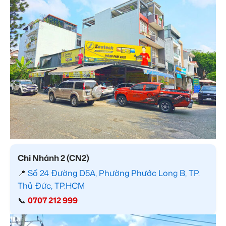
Chi Nhánh 2 (CN2)
📍
Số 24 Đường D5A, Phường Phước Long B, TP.
Thủ Đức, TP.HCM
📞
0707 212 999