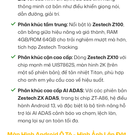
thông minh cơ bản như điều khiển giọng nói,
dẫn đường, giải trí.
Phân khúc tầm trung:
Nổi bật là
Zestech Z100
,
cân bằng giữa hiệu năng và giá thành, RAM
4GB/ROM 64GB cho trải nghiệm mượt mà hơn,
tích hợp Zestech Tracking.
Phân khúc cận cao cấp:
Dòng
Zestech ZX10
với
chip mạnh mẽ UIS7862S, màn hình 2K (trên
một số phiên bản), đế tản nhiệt Titan, phù hợp
cho anh em yêu cầu cao về hiệu suất.
Phân khúc cao cấp AI ADAS:
Với các phiên bản
Zestech ZX ADAS
, trang bị chip ZT-A86, hệ điều
hành Android 13, và đặc biệt là bộ tính năng hỗ
trợ lái AI ADAS cảnh báo va chạm, lệch làn,
mang lại sự an toàn tối đa.
Màn Hình Android Ô Tô - Hình Ảnh Lắp Đặt