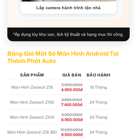
Lắp camera hành trình tận nhà
*Áp dụng tùy khu vực, lịch kỹ thuật và hạng mục thi công.
Bảng Giá Một Số Màn Hình Android Tại
Thành Phát Auto
SẢN PHẨM
GIÁ BÁN
BẢO HÀNH
5.900.000đ
Màn Hình Zestech Z18
18 Tháng
4.900.000đ
8.400.000đ
Màn Hình Zestech Z100
24 Tháng
7.400.000đ
9.900.000đ
Màn Hình Zestech ZX10
24 Tháng
8.900.000đ
10.500.000đ
Màn Hình Zestech Z18 360
24 Tháng
9.500.000đ