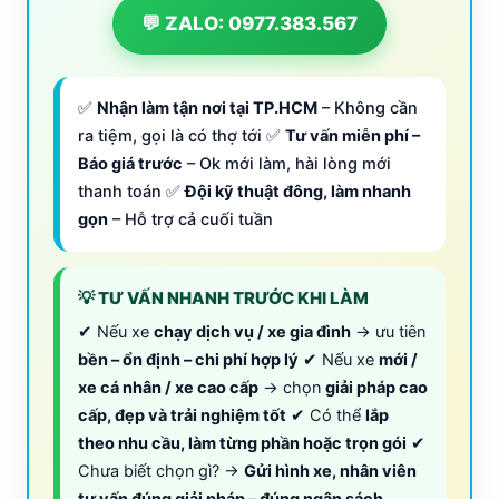
💬 ZALO: 0977.383.567
✅
Nhận làm tận nơi tại TP.HCM
– Không cần
ra tiệm, gọi là có thợ tới ✅
Tư vấn miễn phí –
Báo giá trước
– Ok mới làm, hài lòng mới
thanh toán ✅
Đội kỹ thuật đông, làm nhanh
gọn
– Hỗ trợ cả cuối tuần
💡 TƯ VẤN NHANH TRƯỚC KHI LÀM
✔ Nếu xe
chạy dịch vụ / xe gia đình
→ ưu tiên
bền – ổn định – chi phí hợp lý
✔ Nếu xe
mới /
xe cá nhân / xe cao cấp
→ chọn
giải pháp cao
cấp, đẹp và trải nghiệm tốt
✔ Có thể
lắp
theo nhu cầu, làm từng phần hoặc trọn gói
✔
Chưa biết chọn gì? →
Gửi hình xe, nhân viên
tư vấn đúng giải pháp – đúng ngân sách