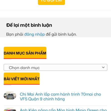
Để lại một bình luận
Bạn phải
đăng nhập
để gửi bình luận.
DANH MỤC SẢN PHẨM
Chọn danh mục
BÀI VIẾT MỚI NHẤT
Chị Mai Anh lắp cam hành trình 70mai cho
VF5 Quận 9 chính hãng
Không
có
Anh Kiên nâng cấp Màn hình Minio Green cho
bình