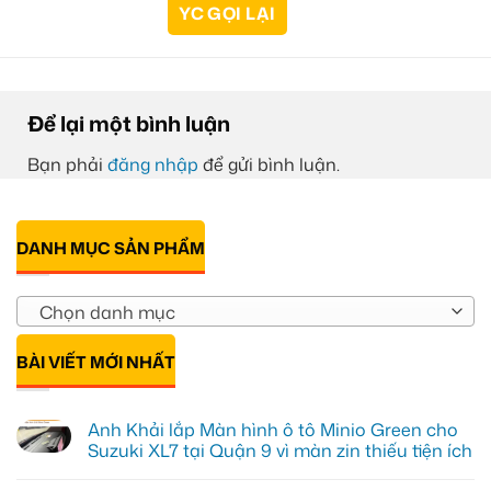
Để lại một bình luận
Bạn phải
đăng nhập
để gửi bình luận.
DANH MỤC SẢN PHẨM
Chọn danh mục
BÀI VIẾT MỚI NHẤT
Anh Khải lắp Màn hình ô tô Minio Green cho
Suzuki XL7 tại Quận 9 vì màn zin thiếu tiện ích
Không
có