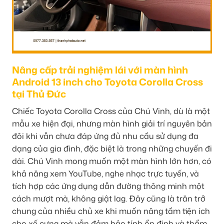
Nâng cấp trải nghiệm lái với màn hình
Android 13 inch cho Toyota Corolla Cross
tại Thủ Đức
Chiếc Toyota Corolla Cross của Chú Vinh, dù là một
mẫu xe hiện đại, nhưng màn hình giải trí nguyên bản
đôi khi vẫn chưa đáp ứng đủ nhu cầu sử dụng đa
dạng của gia đình, đặc biệt là trong những chuyến đi
dài. Chú Vinh mong muốn một màn hình lớn hơn, có
khả năng xem YouTube, nghe nhạc trực tuyến, và
tích hợp các ứng dụng dẫn đường thông minh một
cách mượt mà, không giật lag. Đây cũng là trăn trở
chung của nhiều chủ xe khi muốn nâng tầm tiện ích
cho xế cưng mà vẫn đảm bảo tính ổn định và thẩm