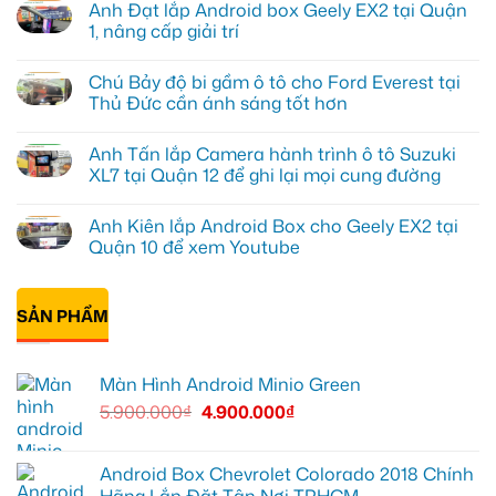
Anh Đạt lắp Android box Geely EX2 tại Quận
bình
luận
1, nâng cấp giải trí
ở
Anh
Không
Khải
có
Chú Bảy độ bi gầm ô tô cho Ford Everest tại
lắp
bình
Màn
luận
Thủ Đức cần ánh sáng tốt hơn
hình
ở
ô
Anh
Không
tô
Đạt
có
Anh Tấn lắp Camera hành trình ô tô Suzuki
Minio
lắp
bình
Green
Android
luận
XL7 tại Quận 12 để ghi lại mọi cung đường
cho
box
ở
Suzuki
Geely
Chú
Không
XL7
EX2
Bảy
có
Anh Kiên lắp Android Box cho Geely EX2 tại
tại
tại
độ
bình
Quận
Quận
bi
luận
Quận 10 để xem Youtube
9
1,
gầm
ở
vì
nâng
ô
Anh
Không
màn
cấp
tô
Tấn
có
zin
giải
cho
lắp
bình
thiếu
trí
Ford
Camera
SẢN PHẨM
luận
tiện
Everest
hành
ở
ích
tại
trình
Anh
Thủ
ô
Kiên
Đức
tô
lắp
Màn Hình Android Minio Green
cần
Suzuki
Android
ánh
XL7
Box
5.900.000
₫
4.900.000
₫
sáng
tại
cho
tốt
Quận
Geely
hơn
12
EX2
để
tại
ghi
Quận
Android Box Chevrolet Colorado 2018 Chính
lại
10