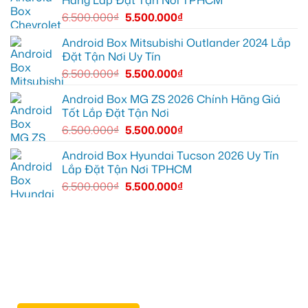
Hãng Lắp Đặt Tận Nơi TPHCM
mọi
để
cung
xem
6.500.000
₫
5.500.000
₫
đường
Youtube
Android Box Mitsubishi Outlander 2024 Lắp
Đặt Tận Nơi Uy Tín
6.500.000
₫
5.500.000
₫
Android Box MG ZS 2026 Chính Hãng Giá
Tốt Lắp Đặt Tận Nơi
6.500.000
₫
5.500.000
₫
Android Box Hyundai Tucson 2026 Uy Tín
Lắp Đặt Tận Nơi TPHCM
6.500.000
₫
5.500.000
₫