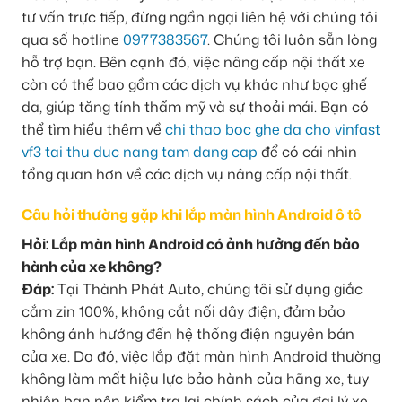
tư vấn trực tiếp, đừng ngần ngại liên hệ với chúng tôi
qua số hotline
0977383567
. Chúng tôi luôn sẵn lòng
hỗ trợ bạn. Bên cạnh đó, việc nâng cấp nội thất xe
còn có thể bao gồm các dịch vụ khác như bọc ghế
da, giúp tăng tính thẩm mỹ và sự thoải mái. Bạn có
thể tìm hiểu thêm về
chi thao boc ghe da cho vinfast
vf3 tai thu duc nang tam dang cap
để có cái nhìn
tổng quan hơn về các dịch vụ nâng cấp nội thất.
Câu hỏi thường gặp khi lắp màn hình Android ô tô
Hỏi: Lắp màn hình Android có ảnh hưởng đến bảo
hành của xe không?
Đáp:
Tại Thành Phát Auto, chúng tôi sử dụng giắc
cắm zin 100%, không cắt nối dây điện, đảm bảo
không ảnh hưởng đến hệ thống điện nguyên bản
của xe. Do đó, việc lắp đặt màn hình Android thường
không làm mất hiệu lực bảo hành của hãng xe, tuy
nhiên bạn nên kiểm tra lại chính sách của đại lý xe