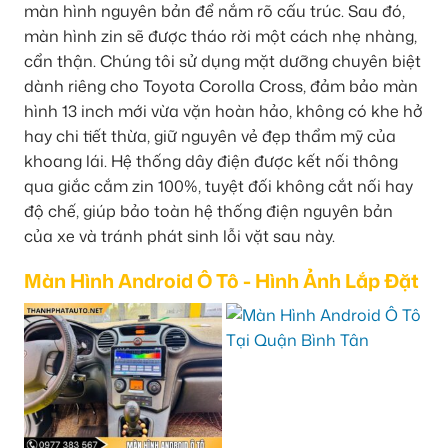
màn hình nguyên bản để nắm rõ cấu trúc. Sau đó,
màn hình zin sẽ được tháo rời một cách nhẹ nhàng,
cẩn thận. Chúng tôi sử dụng mặt dưỡng chuyên biệt
dành riêng cho Toyota Corolla Cross, đảm bảo màn
hình 13 inch mới vừa vặn hoàn hảo, không có khe hở
hay chi tiết thừa, giữ nguyên vẻ đẹp thẩm mỹ của
khoang lái. Hệ thống dây điện được kết nối thông
qua giắc cắm zin 100%, tuyệt đối không cắt nối hay
độ chế, giúp bảo toàn hệ thống điện nguyên bản
của xe và tránh phát sinh lỗi vặt sau này.
Màn Hình Android Ô Tô - Hình Ảnh Lắp Đặt