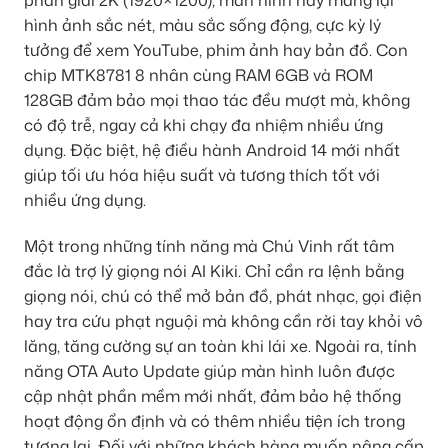
phân giải 2K (1920×1200), màn hình này mang lại
hình ảnh sắc nét, màu sắc sống động, cực kỳ lý
tưởng để xem YouTube, phim ảnh hay bản đồ. Con
chip MTK8781 8 nhân cùng RAM 6GB và ROM
128GB đảm bảo mọi thao tác đều mượt mà, không
có độ trễ, ngay cả khi chạy đa nhiệm nhiều ứng
dụng. Đặc biệt, hệ điều hành Android 14 mới nhất
giúp tối ưu hóa hiệu suất và tương thích tốt với
nhiều ứng dụng.
Một trong những tính năng mà Chú Vinh rất tâm
đắc là trợ lý giọng nói AI Kiki. Chỉ cần ra lệnh bằng
giọng nói, chú có thể mở bản đồ, phát nhạc, gọi điện
hay tra cứu phạt nguội mà không cần rời tay khỏi vô
lăng, tăng cường sự an toàn khi lái xe. Ngoài ra, tính
năng OTA Auto Update giúp màn hình luôn được
cập nhật phần mềm mới nhất, đảm bảo hệ thống
hoạt động ổn định và có thêm nhiều tiện ích trong
tương lai. Đối với những khách hàng muốn nâng cấp