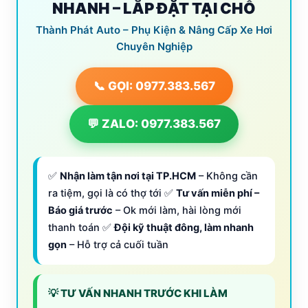
NHANH – LẮP ĐẶT TẠI CHỖ
Thành Phát Auto – Phụ Kiện & Nâng Cấp Xe Hơi
Chuyên Nghiệp
📞 GỌI: 0977.383.567
💬 ZALO: 0977.383.567
✅
Nhận làm tận nơi tại TP.HCM
– Không cần
ra tiệm, gọi là có thợ tới ✅
Tư vấn miễn phí –
Báo giá trước
– Ok mới làm, hài lòng mới
thanh toán ✅
Đội kỹ thuật đông, làm nhanh
gọn
– Hỗ trợ cả cuối tuần
💡 TƯ VẤN NHANH TRƯỚC KHI LÀM