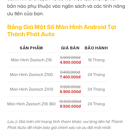
bản nào phụ thuộc vào ngân sách và các tính năng
ưu tiên của bạn.
Bảng Giá Một Số Màn Hình Android Tại
Thành Phát Auto
SẢN PHẨM
GIÁ BÁN
BẢO HÀNH
5.900.000đ
Màn Hình Zestech Z18
18 Tháng
4.900.000đ
8.400.000đ
Màn Hình Zestech Z100
24 Tháng
7.400.000đ
9.900.000đ
Màn Hình Zestech ZX10
24 Tháng
8.900.000đ
10.500.000đ
Màn Hình Zestech Z18 360
24 Tháng
9.500.000đ
Lưu ý: Giá trên chỉ mang tính tham khảo, vui lòng liên hệ Thành
Phát Auto để nhận báo giá chính xác và ưu đãi mới nhất.