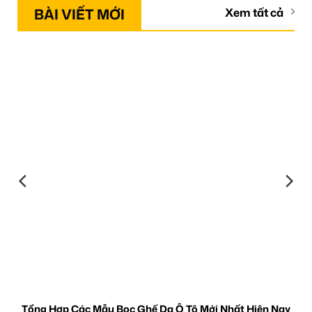
BÀI VIẾT MỚI
Xem tất cả
Tổng Hợp Các Mẫu Bọc Ghế Da Ô Tô Mới Nhất Hiện Nay