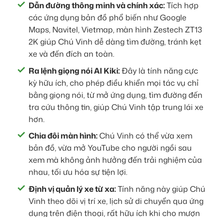
Dẫn đường thông minh và chính xác:
Tích hợp
các ứng dụng bản đồ phổ biến như Google
Maps, Navitel, Vietmap, màn hình Zestech ZT13
2K giúp Chú Vinh dễ dàng tìm đường, tránh kẹt
xe và đến đích an toàn.
Ra lệnh giọng nói AI Kiki:
Đây là tính năng cực
kỳ hữu ích, cho phép điều khiển mọi tác vụ chỉ
bằng giọng nói, từ mở ứng dụng, tìm đường đến
tra cứu thông tin, giúp Chú Vinh tập trung lái xe
hơn.
Chia đôi màn hình:
Chú Vinh có thể vừa xem
bản đồ, vừa mở YouTube cho người ngồi sau
xem mà không ảnh hưởng đến trải nghiệm của
nhau, tối ưu hóa sự tiện lợi.
Định vị quản lý xe từ xa:
Tính năng này giúp Chú
Vinh theo dõi vị trí xe, lịch sử di chuyển qua ứng
dụng trên điện thoại, rất hữu ích khi cho mượn