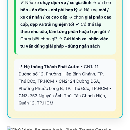
✔ Nếu xe
chạy dịch vụ / xe gia đình
→ ưu tiên
bền – ổn định – chi phí hợp lý
✔ Nếu xe
mới /
xe cá nhân / xe cao cấp
→ chọn
giải pháp cao
cấp, đẹp và trải nghiệm tốt
✔ Có thể
lắp
theo nhu cầu, làm từng phần hoặc trọn gói
✔
Chưa biết chọn gì? →
Gửi hình xe, nhân viên
tư vấn đúng giải pháp – đúng ngân sách
📍
Hệ thống Thành Phát Auto:
• CN1: 11
Đường số 12, Phường Hiệp Bình Chánh, TP.
Thủ Đức, TP.HCM • CN2: 24 Đường D5A,
Phường Phước Long B, TP. Thủ Đức, TP.HCM •
CN3: 753 Nguyễn Ảnh Thủ, Tân Chánh Hiệp,
Quận 12, TP.HCM