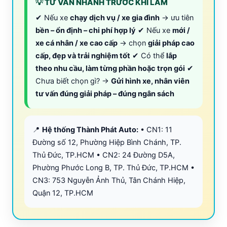
💡 TƯ VẤN NHANH TRƯỚC KHI LÀM
✔ Nếu xe
chạy dịch vụ / xe gia đình
→ ưu tiên
bền – ổn định – chi phí hợp lý
✔ Nếu xe
mới /
xe cá nhân / xe cao cấp
→ chọn
giải pháp cao
cấp, đẹp và trải nghiệm tốt
✔ Có thể
lắp
theo nhu cầu, làm từng phần hoặc trọn gói
✔
Chưa biết chọn gì? →
Gửi hình xe, nhân viên
tư vấn đúng giải pháp – đúng ngân sách
📍
Hệ thống Thành Phát Auto:
• CN1: 11
Đường số 12, Phường Hiệp Bình Chánh, TP.
Thủ Đức, TP.HCM • CN2: 24 Đường D5A,
Phường Phước Long B, TP. Thủ Đức, TP.HCM •
CN3: 753 Nguyễn Ảnh Thủ, Tân Chánh Hiệp,
Quận 12, TP.HCM