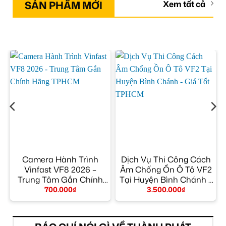
SẢN PHẨM MỚI
Xem tất cả
n
Camera Hành Trình
Dịch Vụ Thi Công Cách
Vinfast VF8 2026 –
Âm Chống Ồn Ô Tô VF2
t
Trung Tâm Gắn Chính
Tại Huyện Bình Chánh –
Hãng TPHCM
Giá Tốt TPHCM
700.000
₫
3.500.000
₫