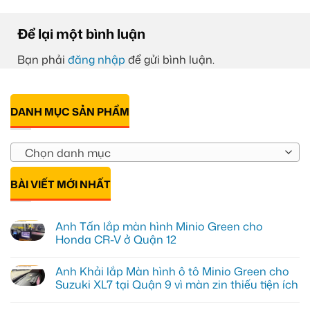
Để lại một bình luận
Bạn phải
đăng nhập
để gửi bình luận.
DANH MỤC SẢN PHẨM
Chọn danh mục
BÀI VIẾT MỚI NHẤT
Anh Tấn lắp màn hình Minio Green cho
Honda CR-V ở Quận 12
Không
có
Anh Khải lắp Màn hình ô tô Minio Green cho
bình
luận
Suzuki XL7 tại Quận 9 vì màn zin thiếu tiện ích
ở
Anh
Không
Tấn
có