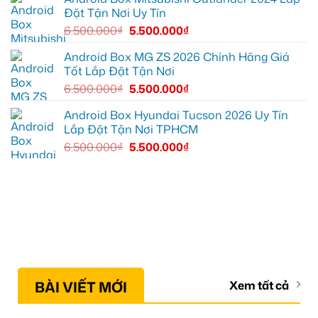
mọi
Đặt Tận Nơi Uy Tín
cung
đường
6.500.000
₫
5.500.000
₫
Android Box MG ZS 2026 Chính Hãng Giá
Tốt Lắp Đặt Tận Nơi
6.500.000
₫
5.500.000
₫
Android Box Hyundai Tucson 2026 Uy Tín
Lắp Đặt Tận Nơi TPHCM
6.500.000
₫
5.500.000
₫
BÀI VIẾT MỚI
Xem tất cả