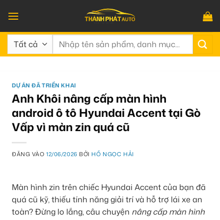
Bỏ
qua
nội
Tìm
dung
kiếm:
DỰ ÁN ĐÃ TRIỂN KHAI
Anh Khôi nâng cấp màn hình
android ô tô Hyundai Accent tại Gò
Vấp vì màn zin quá cũ
ĐĂNG VÀO
12/06/2026
BỞI
HỒ NGỌC HẢI
Màn hình zin trên chiếc Hyundai Accent của bạn đã
quá cũ kỹ, thiếu tính năng giải trí và hỗ trợ lái xe an
toàn? Đừng lo lắng, câu chuyện
nâng cấp màn hình