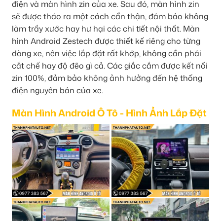
điện và màn hình zin của xe. Sau đó, màn hình zin
sẽ được tháo ra một cách cẩn thận, đảm bảo không
làm trầy xước hay hư hại các chi tiết nội thất. Màn
hình Android Zestech được thiết kế riêng cho từng
dòng xe, nên việc lắp đặt rất khớp, không cần phải
cắt chế hay độ đẽo gì cả. Các giắc cắm được kết nối
zin 100%, đảm bảo không ảnh hưởng đến hệ thống
điện nguyên bản của xe.
Màn Hình Android Ô Tô - Hình Ảnh Lắp Đặt