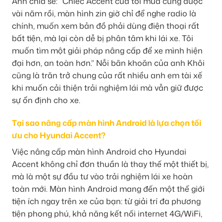
Anh chia sẻ: “Chiếc Accent của tôi mua cũng được
vài năm rồi, màn hình zin giờ chỉ để nghe radio là
chính, muốn xem bản đồ phải dùng điện thoại rất
bất tiện, mà lại còn dễ bị phân tâm khi lái xe. Tôi
muốn tìm một giải pháp nâng cấp để xe mình hiện
đại hơn, an toàn hơn.” Nỗi băn khoăn của anh Khôi
cũng là trăn trở chung của rất nhiều anh em tài xế
khi muốn cải thiện trải nghiệm lái mà vẫn giữ được
sự ổn định cho xe.
Tại sao nâng cấp màn hình Android là lựa chọn tối
ưu cho Hyundai Accent?
Việc nâng cấp màn hình Android cho Hyundai
Accent không chỉ đơn thuần là thay thế một thiết bị,
mà là một sự đầu tư vào trải nghiệm lái xe hoàn
toàn mới. Màn hình Android mang đến một thế giới
tiện ích ngay trên xe của bạn: từ giải trí đa phương
tiện phong phú, khả năng kết nối internet 4G/WiFi,