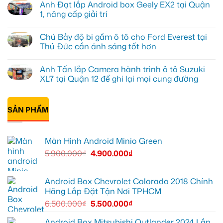
Anh Đạt lắp Android box Geely EX2 tại Quận
lắp
bình
màn
luận
1, nâng cấp giải trí
hình
ở
Minio
Anh
Không
Green
Khải
có
Chú Bảy độ bi gầm ô tô cho Ford Everest tại
cho
lắp
bình
Honda
Màn
luận
Thủ Đức cần ánh sáng tốt hơn
CR-
hình
ở
V
ô
Anh
Không
ở
tô
Đạt
có
Anh Tấn lắp Camera hành trình ô tô Suzuki
Quận
Minio
lắp
bình
12
Green
Android
luận
XL7 tại Quận 12 để ghi lại mọi cung đường
cho
box
ở
Suzuki
Geely
Chú
Không
XL7
EX2
Bảy
có
tại
tại
độ
bình
Quận
Quận
bi
SẢN PHẨM
luận
9
1,
gầm
ở
vì
nâng
ô
Anh
màn
cấp
tô
Tấn
zin
giải
cho
lắp
Màn Hình Android Minio Green
thiếu
trí
Ford
Camera
tiện
Everest
hành
5.900.000
₫
4.900.000
₫
ích
tại
trình
Thủ
ô
Đức
tô
cần
Suzuki
ánh
XL7
Android Box Chevrolet Colorado 2018 Chính
sáng
tại
Hãng Lắp Đặt Tận Nơi TPHCM
tốt
Quận
hơn
12
6.500.000
₫
5.500.000
₫
để
ghi
lại
Android Box Mitsubishi Outlander 2024 Lắp