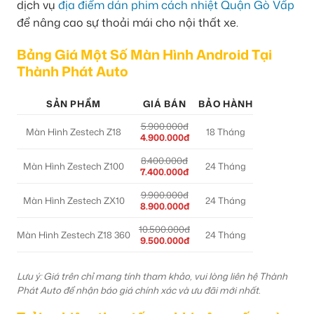
dịch vụ
địa điểm dán phim cách nhiệt Quận Gò Vấp
để nâng cao sự thoải mái cho nội thất xe.
Bảng Giá Một Số Màn Hình Android Tại
Thành Phát Auto
SẢN PHẨM
GIÁ BÁN
BẢO HÀNH
5.900.000đ
Màn Hình Zestech Z18
18 Tháng
4.900.000đ
8.400.000đ
Màn Hình Zestech Z100
24 Tháng
7.400.000đ
9.900.000đ
Màn Hình Zestech ZX10
24 Tháng
8.900.000đ
10.500.000đ
Màn Hình Zestech Z18 360
24 Tháng
9.500.000đ
Lưu ý: Giá trên chỉ mang tính tham khảo, vui lòng liên hệ Thành
Phát Auto để nhận báo giá chính xác và ưu đãi mới nhất.