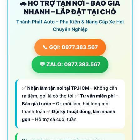
🚗 HỖ TRỢ TẬN NƠI – BÁO GIÁ
NHANH – LẮP ĐẶT TẠI CHỖ
Thành Phát Auto – Phụ Kiện & Nâng Cấp Xe Hơi
Chuyên Nghiệp
📞 GỌI: 0977.383.567
💬 ZALO: 0977.383.567
✅
Nhận làm tận nơi tại TP.HCM
– Không cần
ra tiệm, gọi là có thợ tới ✅
Tư vấn miễn phí –
Báo giá trước
– Ok mới làm, hài lòng mới
thanh toán ✅
Đội kỹ thuật đông, làm nhanh
gọn
– Hỗ trợ cả cuối tuần