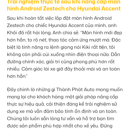
Trải nghiệm thực tế sau khi nâng cấp màn
hình Android Zestech cho Hyundai Accent
Sau khi hoàn tất việc lắp đặt màn hình Android
Zestech cho chiếc Hyundai Accent của mình, anh
Khôi đã rất hài lòng. Anh chia sẻ: “Màn hình mới đẹp
hơn hẳn, to rõ nét, thao tác cảm ứng mượt mà. Đặc
biệt là tính năng ra lệnh giọng nói Kiki rất tiện, tôi
không còn phải cúi xuống nhìn điện thoại nữa. Dẫn
đường chính xác, giải trí cũng phong phú hơn rất
nhiều. Cảm giác lái xe giờ đây thoải mái và an toàn
hơn hẳn.”
Đây chính là những gì Thành Phát Auto mong muốn
mang lại cho khách hàng: một giải pháp nâng cấp
thực sự hiệu quả, cải thiện đáng kể trải nghiệm sử
dụng xe mà vẫn đảm bảo tính ổn định và an toàn.
Chúng tôi luôn sẵn lòng tư vấn và hỗ trợ bạn tìm
được sản phẩm phù hợp nhất cho xế yêu. Đừng