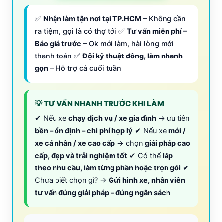
✅
Nhận làm tận nơi tại TP.HCM
– Không cần
ra tiệm, gọi là có thợ tới ✅
Tư vấn miễn phí –
Báo giá trước
– Ok mới làm, hài lòng mới
thanh toán ✅
Đội kỹ thuật đông, làm nhanh
gọn
– Hỗ trợ cả cuối tuần
💡 TƯ VẤN NHANH TRƯỚC KHI LÀM
✔ Nếu xe
chạy dịch vụ / xe gia đình
→ ưu tiên
bền – ổn định – chi phí hợp lý
✔ Nếu xe
mới /
xe cá nhân / xe cao cấp
→ chọn
giải pháp cao
cấp, đẹp và trải nghiệm tốt
✔ Có thể
lắp
theo nhu cầu, làm từng phần hoặc trọn gói
✔
Chưa biết chọn gì? →
Gửi hình xe, nhân viên
tư vấn đúng giải pháp – đúng ngân sách