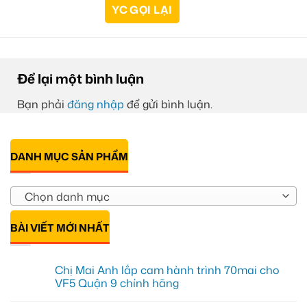
Để lại một bình luận
Bạn phải
đăng nhập
để gửi bình luận.
DANH MỤC SẢN PHẨM
Chọn danh mục
BÀI VIẾT MỚI NHẤT
Chị Mai Anh lắp cam hành trình 70mai cho
VF5 Quận 9 chính hãng
Không
có