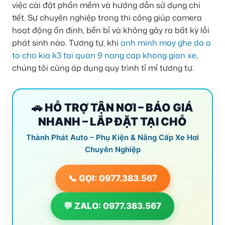
việc cài đặt phần mềm và hướng dẫn sử dụng chi
tiết. Sự chuyên nghiệp trong thi công giúp camera
hoạt động ổn định, bền bỉ và không gây ra bất kỳ lỗi
phát sinh nào. Tương tự, khi
anh minh may ghe da o
to cho kia k3 tai quan 9 nang cap khong gian xe
,
chúng tôi cũng áp dụng quy trình tỉ mỉ tương tự.
🚗 HỖ TRỢ TẬN NƠI – BÁO GIÁ
NHANH – LẮP ĐẶT TẠI CHỖ
Thành Phát Auto – Phụ Kiện & Nâng Cấp Xe Hơi
Chuyên Nghiệp
📞 GỌI: 0977.383.567
💬 ZALO: 0977.383.567