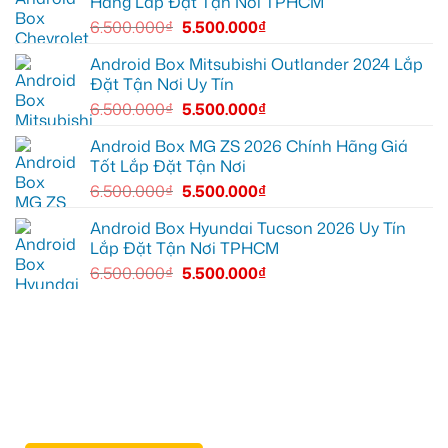
Hãng Lắp Đặt Tận Nơi TPHCM
màn
cấp
zin
giải
6.500.000
₫
5.500.000
₫
thiếu
trí
tiện
ích
Android Box Mitsubishi Outlander 2024 Lắp
Đặt Tận Nơi Uy Tín
6.500.000
₫
5.500.000
₫
Android Box MG ZS 2026 Chính Hãng Giá
Tốt Lắp Đặt Tận Nơi
6.500.000
₫
5.500.000
₫
Android Box Hyundai Tucson 2026 Uy Tín
Lắp Đặt Tận Nơi TPHCM
6.500.000
₫
5.500.000
₫