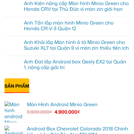
Anh Kiên nâng cấp Màn hình Minio Green cho
bình
luận
Honda CRV tại Thủ Đức vì màn zin giới hạn
ở
Chị
Không
Mai
có
Anh Tấn lắp màn hình Minio Green cho
Anh
bình
lắp
luận
Honda CR-V ở Quận 12
cam
ở
hành
Anh
Không
trình
Kiên
có
Anh Khải lắp Màn hình ô tô Minio Green cho
70mai
nâng
bình
cho
cấp
luận
Suzuki XL7 tại Quận 9 vì màn zin thiếu tiện ích
VF5
Màn
ở
Quận
hình
Anh
Không
9
Minio
Tấn
có
Anh Đạt lắp Android box Geely EX2 tại Quận
chính
Green
lắp
bình
hãng
cho
màn
luận
1, nâng cấp giải trí
Honda
hình
ở
CRV
Minio
Anh
Không
tại
Green
Khải
có
Thủ
cho
lắp
bình
Đức
Honda
Màn
SẢN PHẨM
luận
vì
CR-
hình
ở
màn
V
ô
Anh
zin
ở
tô
Đạt
giới
Quận
Minio
lắp
Màn Hình Android Minio Green
hạn
12
Green
Android
cho
box
5.900.000
₫
4.900.000
₫
Suzuki
Geely
XL7
EX2
tại
tại
Quận
Quận
9
1,
Android Box Chevrolet Colorado 2018 Chính
vì
nâng