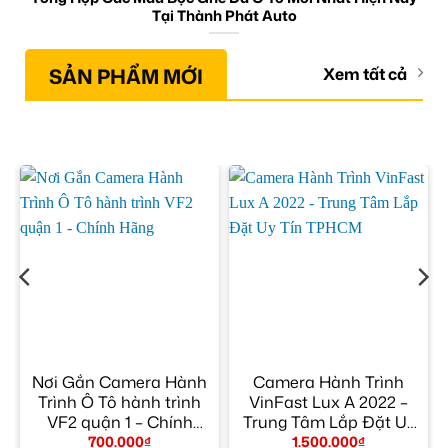
Tại Thành Phát Auto
SẢN PHẨM MỚI
Xem tất cả
Nơi Gắn Camera Hành
Camera Hành Trình
Trình Ô Tô hành trình
VinFast Lux A 2022 –
g
VF2 quận 1 – Chính
Trung Tâm Lắp Đặt Uy
Hãng
Tín TPHCM
700.000
₫
1.500.000
₫