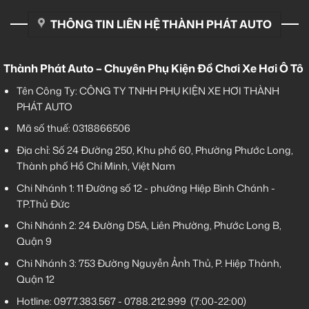
THÔNG TIN LIÊN HỆ THÀNH PHÁT AUTO
Thành Phát Auto – Chuyên Phụ Kiện Đồ Chơi Xe Hơi Ô Tô
Tên Công Ty: CÔNG TY TNHH PHỤ KIỆN XE HƠI THÀNH
PHÁT AUTO
Mã số thuế: 0318866506
Địa chỉ: Số 24 Đường 250, Khu phố 60, Phường Phước Long,
Thành phố Hồ Chí Minh, Việt Nam
Chi Nhánh 1:
11 Đường số 12 - phường Hiệp Bình Chánh -
TP.Thủ Đức
Chi Nhánh 2:
24 Đường D5A, Liên Phường, Phước Long B,
Quận 9
Chi Nhánh 3:
753 Đường Nguyễn Ảnh Thủ, P. Hiệp Thành,
Quận 12
Hotline:
0977.383.567
-
0788.212.999
(7:00-22:00)