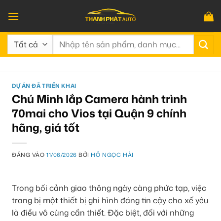
Bỏ
qua
nội
Tìm
dung
kiếm:
DỰ ÁN ĐÃ TRIỂN KHAI
Chú Minh lắp Camera hành trình
70mai cho Vios tại Quận 9 chính
hãng, giá tốt
ĐĂNG VÀO
11/06/2026
BỞI
HỒ NGỌC HẢI
Trong bối cảnh giao thông ngày càng phức tạp, việc
trang bị một thiết bị ghi hình đáng tin cậy cho xế yêu
là điều vô cùng cần thiết. Đặc biệt, đối với những