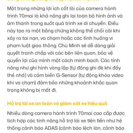
Một trong những lợi ích cốt lõi của camera hành
trình 70mai là khả năng ghi lại toàn bộ hình ảnh và
âm thanh trong suốt quá trình xe di chuyển. Điều
này tạo ra một bằng chứng không thể chối cãi khi
xảy ra tai nạn, va chạm hoặc các tình huống vi
phạm luật giao thông. Chú Minh sẽ dễ dàng giải
quyết tranh chấp với các bên liên quan, bảo vệ
quyền lợi của mình một cách minh bạch. Các tính
năng như ghi hình vòng lặp (tự động ghi đè khi đầy
thẻ nhớ) và cảm biến G-Sensor (tự động khóa video
khi va chạm) đảm bảo những khoảnh khắc quan
trọng không bị mất đi.
Hỗ trợ lái xe an toàn và giám sát xe hiệu quả
Nhiều dòng camera hành trình 70mai cao cấp được
tích hợp các tính năng hỗ trợ lái xe tiên tiến như hệ
thống cảnh báo ADAS (cảnh báo lệch làn, cảnh báo