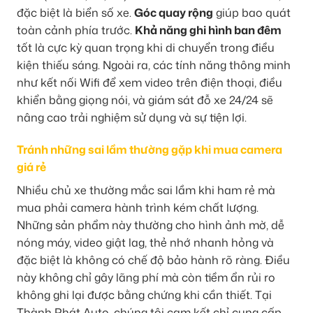
đặc biệt là biển số xe.
Góc quay rộng
giúp bao quát
toàn cảnh phía trước.
Khả năng ghi hình ban đêm
tốt là cực kỳ quan trọng khi di chuyển trong điều
kiện thiếu sáng. Ngoài ra, các tính năng thông minh
như kết nối Wifi để xem video trên điện thoại, điều
khiển bằng giọng nói, và giám sát đỗ xe 24/24 sẽ
nâng cao trải nghiệm sử dụng và sự tiện lợi.
Tránh những sai lầm thường gặp khi mua camera
giá rẻ
Nhiều chủ xe thường mắc sai lầm khi ham rẻ mà
mua phải camera hành trình kém chất lượng.
Những sản phẩm này thường cho hình ảnh mờ, dễ
nóng máy, video giật lag, thẻ nhớ nhanh hỏng và
đặc biệt là không có chế độ bảo hành rõ ràng. Điều
này không chỉ gây lãng phí mà còn tiềm ẩn rủi ro
không ghi lại được bằng chứng khi cần thiết. Tại
Thành Phát Auto, chúng tôi cam kết chỉ cung cấp