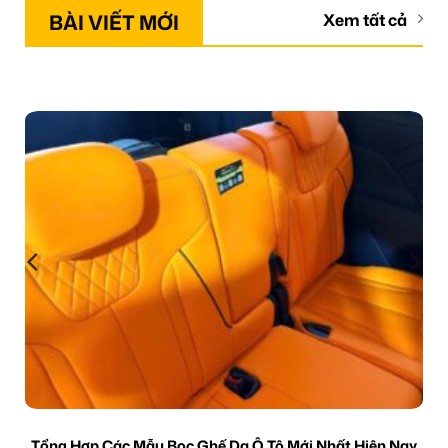
BÀI VIẾT MỚI
Xem tất cả
Tổng Hợp Các Mẫu Bọc Ghế Da Ô Tô Mới Nhất Hiện Nay