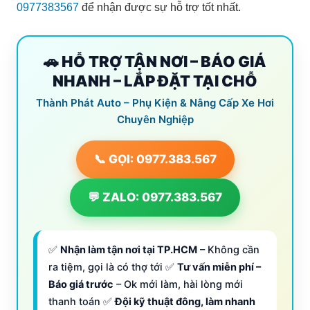
0977383567
để nhận được sự hỗ trợ tốt nhất.
🚗 HỖ TRỢ TẬN NƠI – BÁO GIÁ
NHANH – LẮP ĐẶT TẠI CHỖ
Thành Phát Auto – Phụ Kiện & Nâng Cấp Xe Hơi
Chuyên Nghiệp
📞 GỌI: 0977.383.567
💬 ZALO: 0977.383.567
✅
Nhận làm tận nơi tại TP.HCM
– Không cần
ra tiệm, gọi là có thợ tới ✅
Tư vấn miễn phí –
Báo giá trước
– Ok mới làm, hài lòng mới
thanh toán ✅
Đội kỹ thuật đông, làm nhanh