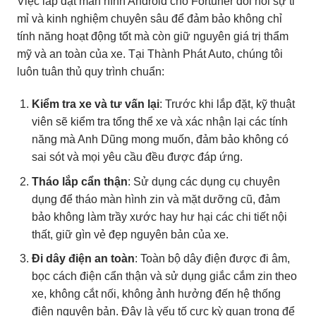
Việc lắp đặt màn hình Android cho Fortuner đòi hỏi sự tỉ
mỉ và kinh nghiệm chuyên sâu để đảm bảo không chỉ
tính năng hoạt động tốt mà còn giữ nguyên giá trị thẩm
mỹ và an toàn của xe. Tại Thành Phát Auto, chúng tôi
luôn tuân thủ quy trình chuẩn:
Kiểm tra xe và tư vấn lại
: Trước khi lắp đặt, kỹ thuật
viên sẽ kiểm tra tổng thể xe và xác nhận lại các tính
năng mà Anh Dũng mong muốn, đảm bảo không có
sai sót và mọi yêu cầu đều được đáp ứng.
Tháo lắp cẩn thận
: Sử dụng các dụng cụ chuyên
dụng để tháo màn hình zin và mặt dưỡng cũ, đảm
bảo không làm trầy xước hay hư hại các chi tiết nội
thất, giữ gìn vẻ đẹp nguyên bản của xe.
Đi dây điện an toàn
: Toàn bộ dây điện được đi âm,
bọc cách điện cẩn thận và sử dụng giắc cắm zin theo
xe, không cắt nối, không ảnh hưởng đến hệ thống
điện nguyên bản. Đây là yếu tố cực kỳ quan trọng để