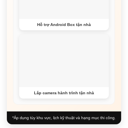
Hỗ trợ Android Box tận nhà
Lắp camera hành trình tận nhà
*Áp dụng tùy khu vực, lịch kỹ thuật và hạng mục thi công.