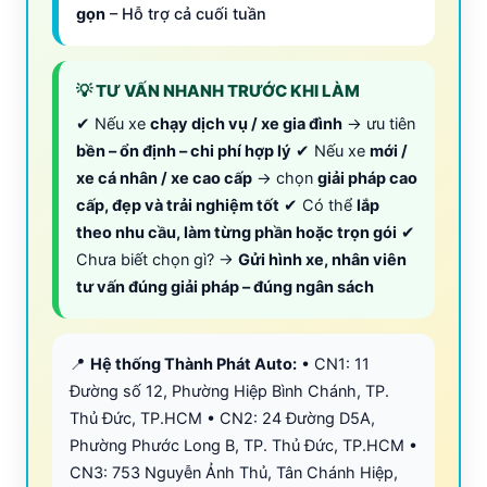
gọn
– Hỗ trợ cả cuối tuần
💡 TƯ VẤN NHANH TRƯỚC KHI LÀM
✔ Nếu xe
chạy dịch vụ / xe gia đình
→ ưu tiên
bền – ổn định – chi phí hợp lý
✔ Nếu xe
mới /
xe cá nhân / xe cao cấp
→ chọn
giải pháp cao
cấp, đẹp và trải nghiệm tốt
✔ Có thể
lắp
theo nhu cầu, làm từng phần hoặc trọn gói
✔
Chưa biết chọn gì? →
Gửi hình xe, nhân viên
tư vấn đúng giải pháp – đúng ngân sách
📍
Hệ thống Thành Phát Auto:
• CN1: 11
Đường số 12, Phường Hiệp Bình Chánh, TP.
Thủ Đức, TP.HCM • CN2: 24 Đường D5A,
Phường Phước Long B, TP. Thủ Đức, TP.HCM •
CN3: 753 Nguyễn Ảnh Thủ, Tân Chánh Hiệp,