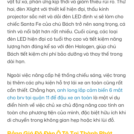
vật từ xa, phản ứng kịp thời và giảm thiểu rủi ro. Thứ
hai, đèn Xlight với thiết kế hiện đại, thấu kính
projector sắc nét và dải đèn LED định vị sẽ làm cho
chiếc Santa Fe của chú Bách trở nên sang trọng, cá
tính và nổi bật hơn rất nhiều. Cuối cùng, các loại
đèn LED hiện đại có tuổi thọ cao và tiết kiệm năng
lượng hơn đáng kể so với đèn Halogen, giúp chú
Bách tiết kiệm chi phí bảo dưỡng và thay thế trong
dài hạn.
Ngoài việc nâng cấp hệ thống chiếu sáng, việc trang
bị thêm các phụ kiện hỗ trợ lái xe an toàn cũng rất
cần thiết. Chẳng hạn,
anh long lắp cảm biến 6 mắt
cho brv tại quận 11 để đậu xe an toàn
là một ví dụ
điển hình về việc chủ xe chủ động nâng cao tính an
toàn cho phương tiện của mình, đặc biệt hữu ích khi
di chuyển trong không gian hẹp hoặc khi lùi đỗ.
Bảng Giá Độ Đèn Ô Tô Tại Thành Phát