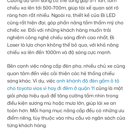
Cường độ ánh sáng có thể tăng gấp 5-7 lần, tầm
chiếu xa lên tới 500-700m, giúp tài xế quan sát rõ
ràng hơn rất nhiều. Ngoài ra, thiết kế của Bi LED
cũng rất hiện đại, góp phần nâng tầm thẩm mỹ cho
chiếc xe. Đối với những khách hàng muốn trải
nghiệm công nghệ chiếu sáng đỉnh cao nhất, Bi
Laser là lựa chọn không thể bỏ qua, với khả năng
chiếu xa lên đến 1000m và độ sáng cực mạnh.
Bên cạnh việc nâng cấp đèn pha, nhiều chủ xe cũng
quan tâm đến việc cải thiện các hệ thống chiếu
sáng khác. Ví dụ, việc
anh khánh độ đèn gầm ô tô
cho toyota vios vì hay đi đêm ở quận 11
cũng là một
giải pháp hiệu quả để tăng cường tầm nhìn trong
điều kiện sương mù hoặc mưa lớn, giúp lái xe an
toàn hơn. Mỗi hạng mục nâng cấp đều có những ưu
điểm riêng, tùy thuộc vào nhu cầu và ngân sách của
từng khách hàng.