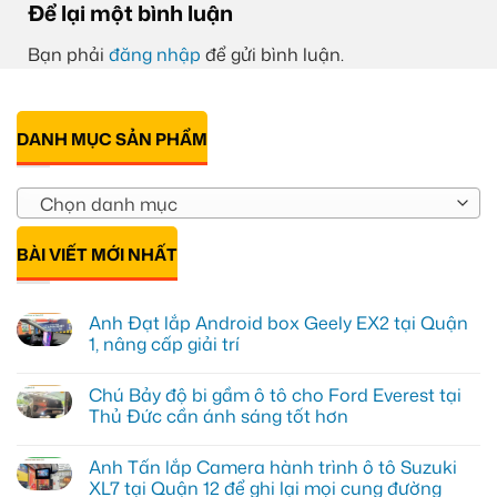
Để lại một bình luận
Bạn phải
đăng nhập
để gửi bình luận.
DANH MỤC SẢN PHẨM
Chọn danh mục
BÀI VIẾT MỚI NHẤT
Anh Đạt lắp Android box Geely EX2 tại Quận
1, nâng cấp giải trí
Không
có
Chú Bảy độ bi gầm ô tô cho Ford Everest tại
bình
luận
Thủ Đức cần ánh sáng tốt hơn
ở
Anh
Không
Đạt
có
Anh Tấn lắp Camera hành trình ô tô Suzuki
lắp
bình
Android
luận
XL7 tại Quận 12 để ghi lại mọi cung đường
box
ở