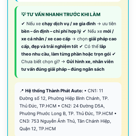
💡 TƯ VẤN NHANH TRƯỚC KHI LÀM
✔ Nếu xe
chạy dịch vụ / xe gia đình
→ ưu tiên
bền – ổn định – chi phí hợp lý
✔ Nếu xe
mới /
xe cá nhân / xe cao cấp
→ chọn
giải pháp cao
cấp, đẹp và trải nghiệm tốt
✔ Có thể
lắp
theo nhu cầu, làm từng phần hoặc trọn gói
✔
Chưa biết chọn gì? →
Gửi hình xe, nhân viên
tư vấn đúng giải pháp – đúng ngân sách
📍
Hệ thống Thành Phát Auto:
• CN1: 11
Đường số 12, Phường Hiệp Bình Chánh, TP.
Thủ Đức, TP.HCM • CN2: 24 Đường D5A,
Phường Phước Long B, TP. Thủ Đức, TP.HCM •
CN3: 753 Nguyễn Ảnh Thủ, Tân Chánh Hiệp,
Quận 12, TP.HCM