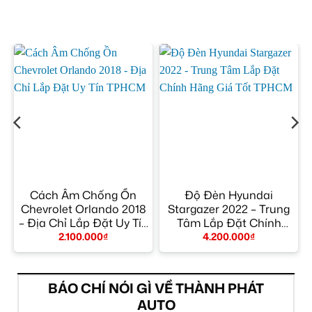
Cách Âm Chống Ồn
Độ Đèn Hyundai
Chevrolet Orlando 2018
Stargazer 2022 – Trung
– Địa Chỉ Lắp Đặt Uy Tín
Tâm Lắp Đặt Chính
TPHCM
Hãng Giá Tốt TPHCM
2.100.000
₫
4.200.000
₫
BÁO CHÍ NÓI GÌ VỀ THÀNH PHÁT
AUTO