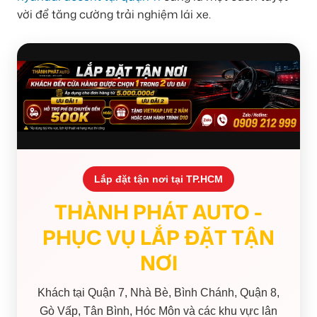
vời để tăng cường trải nghiệm lái xe.
Lắp đặt tận nơi tại TP.HCM
THÀNH PHÁT AUTO -
PHỤC VỤ LẮP ĐẶT TẬN
NƠI
Khách tại Quận 7, Nhà Bè, Bình Chánh, Quận 8,
Gò Vấp, Tân Bình, Hóc Môn và các khu vực lân