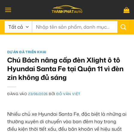
Bỏ
qua
nội
Tìm
dung
kiếm:
DỰ ÁN ĐÃ TRIỂN KHAI
Chú Bách nâng cấp đèn Xlight ô tô
Hyundai Santa Fe tại Quận 11 vì đèn
zin không đủ sáng
ĐĂNG VÀO
23/06/2026
BỞI
ĐỖ VĂN VIỆT
Nhiều chủ xe Hyundai Santa Fe, đặc biệt là những ai
thường xuyên di chuyển vào ban đêm hay trong
điều kiện thời tiết xấu, đều băn khoăn về hiệu suất