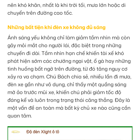
nên khó khăn, nhất là khi trời tối, mưa lớn hoặc di
chuyển trên đường cao tốc.
Những bất tiện khi đèn xe không đủ sáng
Ánh sáng yếu không chỉ làm giảm tầm nhìn mà còn
gây mỏi mắt cho người lái, đặc biệt trong những
chuyến đi dài. Tầm nhìn hạn chế khiến tài xế khó
phát hiện sớm các chướng ngại vật, ổ gà hay những
tình huống bất ngờ trên đường, từ đó tăng nguy cơ
xảy ra va chạm. Chú Bách chia sẻ, nhiều lần đi mưa,
đèn xe gần như vô dụng, chỉ thấy một quầng sáng
mờ ảo trước mũi xe, khiến chú phải giảm tốc độ
đáng kể và luôn trong trạng thái căng thẳng. Đây là
một vấn đề an toàn mà bất kỳ chủ xe nào cũng cần
quan tâm.