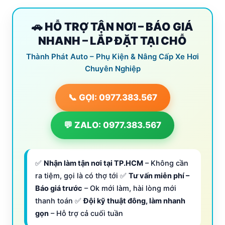
🚗 HỖ TRỢ TẬN NƠI – BÁO GIÁ
NHANH – LẮP ĐẶT TẠI CHỖ
Thành Phát Auto – Phụ Kiện & Nâng Cấp Xe Hơi
Chuyên Nghiệp
📞 GỌI: 0977.383.567
💬 ZALO: 0977.383.567
✅
Nhận làm tận nơi tại TP.HCM
– Không cần
ra tiệm, gọi là có thợ tới ✅
Tư vấn miễn phí –
Báo giá trước
– Ok mới làm, hài lòng mới
thanh toán ✅
Đội kỹ thuật đông, làm nhanh
gọn
– Hỗ trợ cả cuối tuần