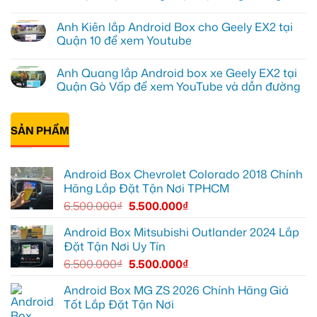
Geely
Chú
Không
EX2
Bảy
có
Anh Kiên lắp Android Box cho Geely EX2 tại
tại
độ
bình
Quận
bi
luận
Quận 10 để xem Youtube
1,
gầm
ở
nâng
ô
Anh
Không
cấp
tô
Tấn
có
Anh Quang lắp Android box xe Geely EX2 tại
giải
cho
lắp
bình
trí
Ford
Camera
luận
Quận Gò Vấp để xem YouTube và dẫn đường
Everest
hành
ở
tại
trình
Anh
Không
Thủ
ô
Kiên
có
Đức
tô
lắp
bình
cần
Suzuki
Android
SẢN PHẨM
luận
ánh
XL7
Box
ở
sáng
tại
cho
Anh
tốt
Quận
Geely
Quang
hơn
12
EX2
lắp
Android Box Chevrolet Colorado 2018 Chính
để
tại
Android
ghi
Quận
box
Hãng Lắp Đặt Tận Nơi TPHCM
lại
10
xe
mọi
để
Geely
6.500.000
₫
5.500.000
₫
cung
xem
EX2
đường
Youtube
tại
Quận
Android Box Mitsubishi Outlander 2024 Lắp
Gò
Đặt Tận Nơi Uy Tín
Vấp
để
6.500.000
₫
5.500.000
₫
xem
YouTube
và
Android Box MG ZS 2026 Chính Hãng Giá
dẫn
Tốt Lắp Đặt Tận Nơi
đường