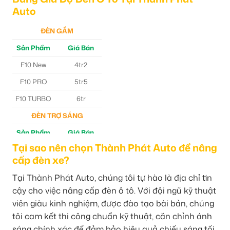
Auto
ĐÈN GẦM
Sản Phẩm
Giá Bán
F10 New
4tr2
F10 PRO
5tr5
F10 TURBO
6tr
ĐÈN TRỢ SÁNG
Sản Phẩm
Giá Bán
Tại sao nên chọn Thành Phát Auto để nâng
M30 Ultra
4tr5
cấp đèn xe?
Aozoom EX3
5tr
Tại Thành Phát Auto, chúng tôi tự hào là địa chỉ tin
cậy cho việc nâng cấp đèn ô tô. Với đội ngũ kỹ thuật
viên giàu kinh nghiệm, được đào tạo bài bản, chúng
tôi cam kết thi công chuẩn kỹ thuật, căn chỉnh ánh
sáng chính xác để đảm bảo hiệu quả chiếu sáng tối