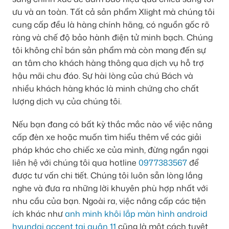
ưu và an toàn. Tất cả sản phẩm Xlight mà chúng tôi
cung cấp đều là hàng chính hãng, có nguồn gốc rõ
ràng và chế độ bảo hành điện tử minh bạch. Chúng
tôi không chỉ bán sản phẩm mà còn mang đến sự
an tâm cho khách hàng thông qua dịch vụ hỗ trợ
hậu mãi chu đáo. Sự hài lòng của chú Bách và
nhiều khách hàng khác là minh chứng cho chất
lượng dịch vụ của chúng tôi.
Nếu bạn đang có bất kỳ thắc mắc nào về việc nâng
cấp đèn xe hoặc muốn tìm hiểu thêm về các giải
pháp khác cho chiếc xe của mình, đừng ngần ngại
liên hệ với chúng tôi qua hotline
0977383567
để
được tư vấn chi tiết. Chúng tôi luôn sẵn lòng lắng
nghe và đưa ra những lời khuyên phù hợp nhất với
nhu cầu của bạn. Ngoài ra, việc nâng cấp các tiện
ích khác như
anh minh khôi lắp màn hình android
hyundai accent tại quận 11
cũng là một cách tuyệt