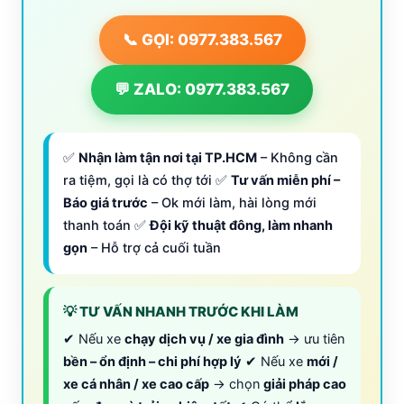
📞 GỌI: 0977.383.567
💬 ZALO: 0977.383.567
✅
Nhận làm tận nơi tại TP.HCM
– Không cần
ra tiệm, gọi là có thợ tới ✅
Tư vấn miễn phí –
Báo giá trước
– Ok mới làm, hài lòng mới
thanh toán ✅
Đội kỹ thuật đông, làm nhanh
gọn
– Hỗ trợ cả cuối tuần
💡 TƯ VẤN NHANH TRƯỚC KHI LÀM
✔ Nếu xe
chạy dịch vụ / xe gia đình
→ ưu tiên
bền – ổn định – chi phí hợp lý
✔ Nếu xe
mới /
xe cá nhân / xe cao cấp
→ chọn
giải pháp cao