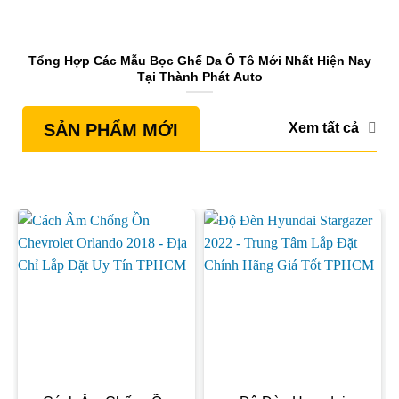
Tổng Hợp Các Mẫu Bọc Ghế Da Ô Tô Mới Nhất Hiện Nay
S
Tại Thành Phát Auto
Xem tất cả
SẢN PHẨM MỚI