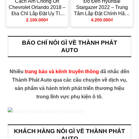
Cách Âm Chống Ồn
Độ Đèn Hyundai
Chevrolet Orlando 2018 –
Stargazer 2022 – Trung
Địa Chỉ Lắp Đặt Uy Tín
Tâm Lắp Đặt Chính Hãng
TPHCM
Giá Tốt TPHCM
2.100.000
₫
4.200.000
₫
BÁO CHÍ NÓI GÌ VỀ THÀNH PHÁT
AUTO
Nhiều
trang báo và kênh truyền thông
đã nhắc đến
Thành Phát Auto qua các câu chuyện về dịch vụ,
sản phẩm và hành trình phát triển thương hiệu
trong lĩnh vực phụ kiện ô tô.
KHÁCH HÀNG NÓI GÌ VỀ THÀNH PHÁT
AUTO