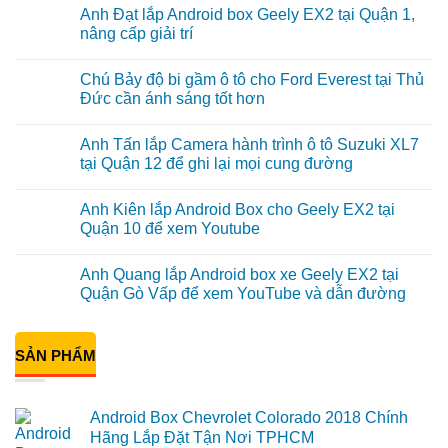
Anh Đạt lắp Android box Geely EX2 tại Quận 1,
nâng cấp giải trí
Không
có
Chú Bảy độ bi gầm ô tô cho Ford Everest tại Thủ
bình
luận
Đức cần ánh sáng tốt hơn
ở
Anh
Không
Đạt
có
Anh Tấn lắp Camera hành trình ô tô Suzuki XL7
lắp
bình
Android
luận
tại Quận 12 để ghi lại mọi cung đường
box
ở
Geely
Chú
Không
EX2
Bảy
có
Anh Kiên lắp Android Box cho Geely EX2 tại
tại
độ
bình
Quận
bi
luận
Quận 10 để xem Youtube
1,
gầm
ở
nâng
ô
Anh
Không
cấp
tô
Tấn
có
Anh Quang lắp Android box xe Geely EX2 tại
giải
cho
lắp
bình
trí
Ford
Camera
luận
Quận Gò Vấp để xem YouTube và dẫn đường
Everest
hành
ở
tại
trình
Anh
Không
Thủ
ô
Kiên
có
Đức
tô
lắp
bình
cần
Suzuki
Android
SẢN PHẨM
luận
ánh
XL7
Box
ở
sáng
tại
cho
Anh
tốt
Quận
Geely
Quang
hơn
12
EX2
lắp
Android Box Chevrolet Colorado 2018 Chính
để
tại
Android
ghi
Quận
box
Hãng Lắp Đặt Tận Nơi TPHCM
lại
10
xe