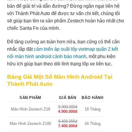
bản để giải trí và dẫn đường? Đừng ngần ngại liên hệ
với Thành Phát Auto để được tư vấn chi tiết, chúng tôi
sẽ giúp bạn tìm ra sản phẩm Zestech hoàn hảo nhất cho
chiếc Santa Fe của mình.
Để tăng cường an toàn hơn nữa, bạn cũng có thể cân
nhắc lắp đặt
cảm biến áp suất lốp vietmap quận 2 kết
nối màn hình android cảnh báo nhanh
, một phụ kiện
hữu ích giúp bạn theo dõi tình trạng lốp xe liên tục.
Bảng Giá Một Số Màn Hình Android Tại
Thành Phát Auto
SẢN PHẨM
GIÁ BÁN
BẢO HÀNH
5.900.000đ
Màn Hình Zestech Z18
18 Tháng
4.900.000đ
8.400.000đ
Màn Hình Zestech Z100
24 Tháng
7.400.000đ