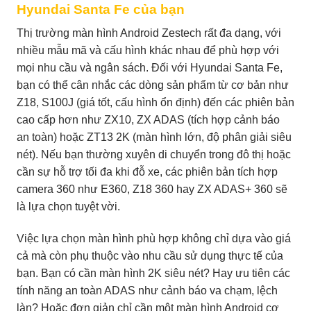
Hyundai Santa Fe của bạn
Thị trường màn hình Android Zestech rất đa dạng, với
nhiều mẫu mã và cấu hình khác nhau để phù hợp với
mọi nhu cầu và ngân sách. Đối với Hyundai Santa Fe,
bạn có thể cân nhắc các dòng sản phẩm từ cơ bản như
Z18, S100J (giá tốt, cấu hình ổn định) đến các phiên bản
cao cấp hơn như ZX10, ZX ADAS (tích hợp cảnh báo
an toàn) hoặc ZT13 2K (màn hình lớn, độ phân giải siêu
nét). Nếu bạn thường xuyên di chuyển trong đô thị hoặc
cần sự hỗ trợ tối đa khi đỗ xe, các phiên bản tích hợp
camera 360 như E360, Z18 360 hay ZX ADAS+ 360 sẽ
là lựa chọn tuyệt vời.
Việc lựa chọn màn hình phù hợp không chỉ dựa vào giá
cả mà còn phụ thuộc vào nhu cầu sử dụng thực tế của
bạn. Bạn có cần màn hình 2K siêu nét? Hay ưu tiên các
tính năng an toàn ADAS như cảnh báo va chạm, lệch
làn? Hoặc đơn giản chỉ cần một màn hình Android cơ