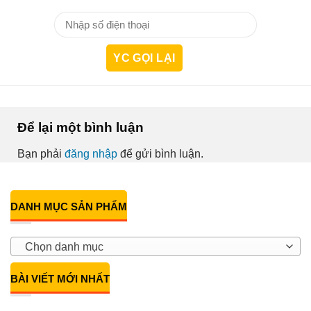
Để lại một bình luận
Bạn phải
đăng nhập
để gửi bình luận.
DANH MỤC SẢN PHẨM
Chọn danh mục
BÀI VIẾT MỚI NHẤT