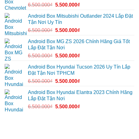
mọi
để
Geely
6.500.000
₫
5.500.000
₫
cung
xem
EX2
đường
Youtube
tại
Quận
Android Box Mitsubishi Outlander 2024 Lắp Đặt
Gò
Tận Nơi Uy Tín
Vấp
để
6.500.000
₫
5.500.000
₫
xem
YouTube
và
Android Box MG ZS 2026 Chính Hãng Giá Tốt
dẫn
Lắp Đặt Tận Nơi
đường
6.500.000
₫
5.500.000
₫
Android Box Hyundai Tucson 2026 Uy Tín Lắp
Đặt Tận Nơi TPHCM
6.500.000
₫
5.500.000
₫
Android Box Hyundai Elantra 2023 Chính Hãng
Lắp Đặt Tận Nơi
6.500.000
₫
5.500.000
₫