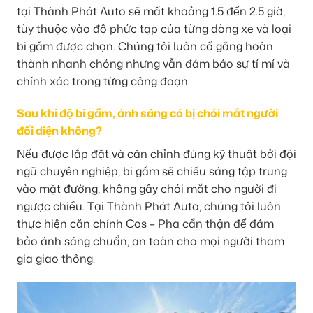
tại Thành Phát Auto sẽ mất khoảng 1.5 đến 2.5 giờ,
tùy thuộc vào độ phức tạp của từng dòng xe và loại
bi gầm được chọn. Chúng tôi luôn cố gắng hoàn
thành nhanh chóng nhưng vẫn đảm bảo sự tỉ mỉ và
chính xác trong từng công đoạn.
Sau khi độ bi gầm, ánh sáng có bị chói mắt người
đối diện không?
Nếu được lắp đặt và căn chỉnh đúng kỹ thuật bởi đội
ngũ chuyên nghiệp, bi gầm sẽ chiếu sáng tập trung
vào mặt đường, không gây chói mắt cho người đi
ngược chiều. Tại Thành Phát Auto, chúng tôi luôn
thực hiện căn chỉnh Cos – Pha cẩn thận để đảm
bảo ánh sáng chuẩn, an toàn cho mọi người tham
gia giao thông.