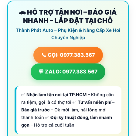
🚗 HỖ TRỢ TẬN NƠI – BÁO GIÁ
NHANH – LẮP ĐẶT TẠI CHỖ
Thành Phát Auto – Phụ Kiện & Nâng Cấp Xe Hơi
Chuyên Nghiệp
📞 GỌI: 0977.383.567
💬 ZALO: 0977.383.567
✅
Nhận làm tận nơi tại TP.HCM
– Không cần
ra tiệm, gọi là có thợ tới ✅
Tư vấn miễn phí –
Báo giá trước
– Ok mới làm, hài lòng mới
thanh toán ✅
Đội kỹ thuật đông, làm nhanh
gọn
– Hỗ trợ cả cuối tuần