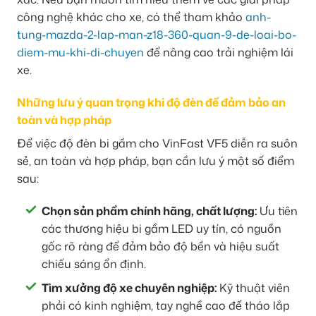
công nghệ khác cho xe, có thể tham khảo
anh-
tung-mazda-2-lap-man-z18-360-quan-9-de-loai-bo-
diem-mu-khi-di-chuyen
để nâng cao trải nghiệm lái
xe.
Những lưu ý quan trọng khi độ đèn để đảm bảo an
toàn và hợp pháp
Để việc độ đèn bi gầm cho VinFast VF5 diễn ra suôn
sẻ, an toàn và hợp pháp, bạn cần lưu ý một số điểm
sau:
Chọn sản phẩm chính hãng, chất lượng:
Ưu tiên
các thương hiệu bi gầm LED uy tín, có nguồn
gốc rõ ràng để đảm bảo độ bền và hiệu suất
chiếu sáng ổn định.
Tìm xưởng độ xe chuyên nghiệp:
Kỹ thuật viên
phải có kinh nghiệm, tay nghề cao để tháo lắp