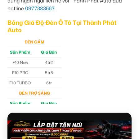
đừng ngần ngại liên hệ với Thành Phát Auto qua
hotline
0977383567
.
Bảng Giá Độ Đèn Ô Tô Tại Thành Phát
Auto
ĐÈN GẦM
Sản Phẩm
Giá Bán
F10 New
4tr2
F10 PRO
5tr5
F10 TURBO
6tr
ĐÈN TRỢ SÁNG
Sản Phẩm
Giá Bán
M30 Ultra
4tr5
Aozoom EX3
5tr