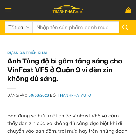
Bỏ
qua
nội
Tìm
dung
kiếm:
DỰ ÁN ĐÃ TRIỂN KHAI
Anh Tùng độ bi gầm tăng sáng cho
VinFast VF5 ở Quận 9 vì đèn zin
không đủ sáng.
ĐĂNG VÀO
09/06/2026
BỞI
THANHPHATAUTO
Bạn đang sở hữu một chiếc VinFast VF5 và cảm
thấy đèn zin của xe không đủ sáng, đặc biệt khi di
chuyển vào ban đêm, trời mưa hay trên những đoạn