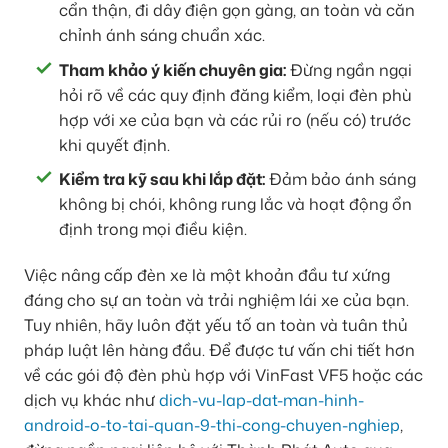
cẩn thận, đi dây điện gọn gàng, an toàn và căn
chỉnh ánh sáng chuẩn xác.
Tham khảo ý kiến chuyên gia:
Đừng ngần ngại
hỏi rõ về các quy định đăng kiểm, loại đèn phù
hợp với xe của bạn và các rủi ro (nếu có) trước
khi quyết định.
Kiểm tra kỹ sau khi lắp đặt:
Đảm bảo ánh sáng
không bị chói, không rung lắc và hoạt động ổn
định trong mọi điều kiện.
Việc nâng cấp đèn xe là một khoản đầu tư xứng
đáng cho sự an toàn và trải nghiệm lái xe của bạn.
Tuy nhiên, hãy luôn đặt yếu tố an toàn và tuân thủ
pháp luật lên hàng đầu. Để được tư vấn chi tiết hơn
về các gói độ đèn phù hợp với VinFast VF5 hoặc các
dịch vụ khác như
dich-vu-lap-dat-man-hinh-
android-o-to-tai-quan-9-thi-cong-chuyen-nghiep
,