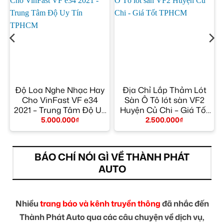
Độ Loa Nghe Nhạc Hay
Địa Chỉ Lắp Thảm Lót
g
Cho VinFast VF e34
Sàn Ô Tô lót sàn VF2
2021 – Trung Tâm Độ Uy
Huyện Củ Chi – Giá Tốt
Tín TPHCM
TPHCM
5.000.000
₫
2.500.000
₫
BÁO CHÍ NÓI GÌ VỀ THÀNH PHÁT
AUTO
Nhiều
trang báo và kênh truyền thông
đã nhắc đến
Thành Phát Auto qua các câu chuyện về dịch vụ,