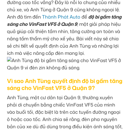
đường cao tốc vắng? Đây là nỗi lo chung của nhiều
chủ xe, và Anh Tùng ở Quận 9 cũng không ngoại lệ.
Anh đã tìm đến
Thành Phát Auto
để
độ bi gầm tăng
sáng cho VinFast VF5 ở Quận 9
, một giải pháp hiệu
quả giúp cải thiện tầm nhìn, tăng cường an toàn và
nâng tầm thẩm mỹ cho xế yêu. Bài viết này sẽ chia
sẻ chi tiết về quyết định của Anh Tùng và những lợi
ích mà việc nâng cấp đèn mang lại.
Vì sao Anh Tùng quyết định độ bi gầm tăng
sáng cho VinFast VF5 ở Quận 9?
Anh Tùng, một cư dân tại Quận 9, thường xuyên
phải di chuyển bằng chiếc VinFast VF5 của mình
vào buổi tối, đặc biệt là trên các tuyến đường ngoại
ô hoặc cao tốc. Anh chia sẻ rằng, đèn pha nguyên
bản của xe dù đủ dùng trong điều kiện ánh sáng tốt,