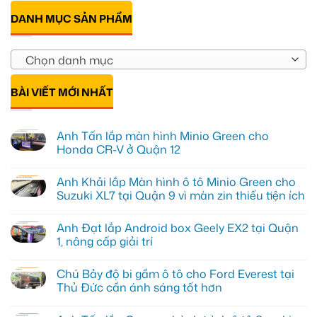
DANH MỤC SẢN PHẨM
Chọn danh mục
BÀI VIẾT MỚI NHẤT
Anh Tấn lắp màn hình Minio Green cho
Honda CR-V ở Quận 12
Không
có
Anh Khải lắp Màn hình ô tô Minio Green cho
bình
luận
Suzuki XL7 tại Quận 9 vì màn zin thiếu tiện ích
ở
Anh
Không
Tấn
có
Anh Đạt lắp Android box Geely EX2 tại Quận
lắp
bình
màn
luận
1, nâng cấp giải trí
hình
ở
Minio
Anh
Không
Green
Khải
có
Chú Bảy độ bi gầm ô tô cho Ford Everest tại
cho
lắp
bình
Honda
Màn
luận
Thủ Đức cần ánh sáng tốt hơn
CR-
hình
ở
V
ô
Anh
Không
ở
tô
Đạt
có