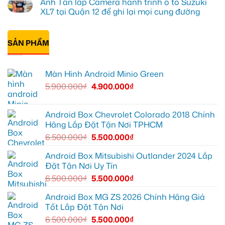
Anh Tấn lắp Camera hành trình ô tô Suzuki
Quận
Minio
lắp
bình
12
Green
Android
luận
XL7 tại Quận 12 để ghi lại mọi cung đường
cho
box
ở
Suzuki
Geely
Chú
Không
XL7
EX2
Bảy
có
tại
tại
độ
bình
Quận
Quận
bi
SẢN PHẨM
luận
9
1,
gầm
ở
vì
nâng
ô
Anh
màn
cấp
tô
Tấn
zin
giải
cho
lắp
Màn Hình Android Minio Green
thiếu
trí
Ford
Camera
tiện
Everest
hành
5.900.000
₫
4.900.000
₫
ích
tại
trình
Thủ
ô
Đức
tô
cần
Suzuki
ánh
XL7
Android Box Chevrolet Colorado 2018 Chính
sáng
tại
Hãng Lắp Đặt Tận Nơi TPHCM
tốt
Quận
hơn
12
6.500.000
₫
5.500.000
₫
để
ghi
lại
Android Box Mitsubishi Outlander 2024 Lắp
mọi
Đặt Tận Nơi Uy Tín
cung
đường
6.500.000
₫
5.500.000
₫
Android Box MG ZS 2026 Chính Hãng Giá
Tốt Lắp Đặt Tận Nơi
6.500.000
₫
5.500.000
₫