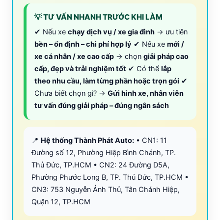
💡 TƯ VẤN NHANH TRƯỚC KHI LÀM
✔ Nếu xe
chạy dịch vụ / xe gia đình
→ ưu tiên
bền – ổn định – chi phí hợp lý
✔ Nếu xe
mới /
xe cá nhân / xe cao cấp
→ chọn
giải pháp cao
cấp, đẹp và trải nghiệm tốt
✔ Có thể
lắp
theo nhu cầu, làm từng phần hoặc trọn gói
✔
Chưa biết chọn gì? →
Gửi hình xe, nhân viên
tư vấn đúng giải pháp – đúng ngân sách
📍
Hệ thống Thành Phát Auto:
• CN1: 11
Đường số 12, Phường Hiệp Bình Chánh, TP.
Thủ Đức, TP.HCM • CN2: 24 Đường D5A,
Phường Phước Long B, TP. Thủ Đức, TP.HCM •
CN3: 753 Nguyễn Ảnh Thủ, Tân Chánh Hiệp,
Quận 12, TP.HCM