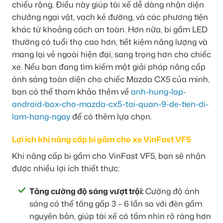
chiếu rộng. Điều này giúp tài xế dễ dàng nhận diện
chướng ngại vật, vạch kẻ đường, và các phương tiện
khác từ khoảng cách an toàn. Hơn nữa, bi gầm LED
thường có tuổi thọ cao hơn, tiết kiệm năng lượng và
mang lại vẻ ngoài hiện đại, sang trọng hơn cho chiếc
xe. Nếu bạn đang tìm kiếm một giải pháp nâng cấp
ánh sáng toàn diện cho chiếc Mazda CX5 của mình,
bạn có thể tham khảo thêm về
anh-hung-lap-
android-box-cho-mazda-cx5-tai-quan-9-de-tien-di-
lam-hang-ngay
để có thêm lựa chọn.
Lợi ích khi nâng cấp bi gầm cho xe VinFast VF5
Khi nâng cấp bi gầm cho VinFast VF5, bạn sẽ nhận
được nhiều lợi ích thiết thực:
Tăng cường độ sáng vượt trội:
Cường độ ánh
sáng có thể tăng gấp 3 – 6 lần so với đèn gầm
nguyên bản, giúp tài xế có tầm nhìn rõ ràng hơn