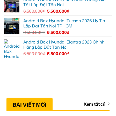
minh
Tốt Lắp Đặt Tận Nơi
6.500.000
₫
5.500.000
₫
Android Box Hyundai Tucson 2026 Uy Tín
Lắp Đặt Tận Nơi TPHCM
6.500.000
₫
5.500.000
₫
Android Box Hyundai Elantra 2023 Chính
Hãng Lắp Đặt Tận Nơi
6.500.000
₫
5.500.000
₫
BÀI VIẾT MỚI
Xem tất cả