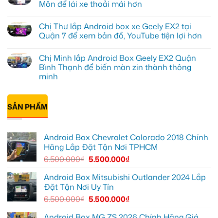
Android
luận
Môn để lái xe thoải mái hơn
box
ở
xe
Anh
Không
Geely
Khải
có
Chị Thư lắp Android box xe Geely EX2 tại
EX2
lắp
bình
tại
Android
luận
Quận 7 để xem bản đồ, YouTube tiện lợi hơn
Quận
box
ở
Gò
xe
Cô
Không
Vấp
Geely
Thảo
có
Chị Minh lắp Android Box Geely EX2 Quận
để
EX2
gắn
bình
xem
tại
Android
luận
Bình Thạnh để biến màn zin thành thông
YouTube
Quận
box
ở
minh
và
6
xe
Chị
dẫn
để
Geely
Thư
Không
đường
nâng
EX2
lắp
có
cao
ở
Android
bình
trải
Hóc
box
SẢN PHẨM
luận
nghiệm
Môn
xe
ở
lái
để
Geely
Chị
lái
EX2
Minh
xe
tại
lắp
thoải
Quận
Android Box Chevrolet Colorado 2018 Chính
Android
mái
7
Box
Hãng Lắp Đặt Tận Nơi TPHCM
hơn
để
Geely
xem
EX2
6.500.000
₫
5.500.000
₫
bản
Quận
đồ,
Bình
YouTube
Thạnh
Android Box Mitsubishi Outlander 2024 Lắp
tiện
để
lợi
Đặt Tận Nơi Uy Tín
biến
hơn
màn
6.500.000
₫
5.500.000
₫
zin
thành
thông
Android Box MG ZS 2026 Chính Hãng Giá