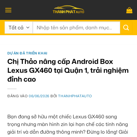
Bỏ
qua
nội
Tìm
dung
kiếm:
DỰ ÁN ĐÃ TRIỂN KHAI
Chị Thảo nâng cấp Android Box
Lexus GX460 tại Quận 1, trải nghiệm
đỉnh cao
ĐĂNG VÀO
06/06/2026
BỞI
THANHPHATAUTO
Bạn đang sở hữu một chiếc Lexus GX460 sang
trọng nhưng màn hình zin lại hạn chế các tính năng
giải trí và dẫn đường thông minh? Đừng lo lắng! Giải