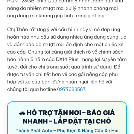
ROM 128GB, chip Qualcomm 8 nhân, đảm bảo khả
năng đa nhiệm mượt mà, xử lý nhanh chóng mọi
ứng dụng mà không gặp tình trạng giật lag.
Chị Thảo rất ưng ý với cấu hình này vì nó đáp ứng
hoàn hảo nhu cầu sử dụng nhiều ứng dụng cùng lúc
và đảm bảo độ mượt mà, ổn định cho một chiếc xe
cao cấp. Chúng tôi cũng giải thích rõ về chính sách
bảo hành 5 năm của DX14 Plus, mang lại sự yên tâm
tuyệt đối cho chị trong suốt quá trình sử dụng. Để
được tư vấn chi tiết hơn về các gói nâng cấp phù
hợp với xe của bạn, đừng ngần ngại liên hệ với
chúng tôi qua hotline
0977383567
.
🚗 HỖ TRỢ TẬN NƠI – BÁO GIÁ
NHANH – LẮP ĐẶT TẠI CHỖ
Thành Phát Auto – Phụ Kiện & Nâng Cấp Xe Hơi