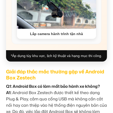
Lắp camera hành trình tận nhà
*Áp dụng tùy khu vực, lịch kỹ thuật và hạng mục thi công.
Giải đáp thắc mắc thường gặp về Android
Box Zestech
Q1: Android Box có làm mất bảo hành xe không?
A1:
Android Box Zestech được thiết kế theo dạng
Plug & Play, cắm qua cổng USB mà không cần cắt
nối hay can thiệp vào hệ thống điện nguyên bản của
xe. Do đó, việc lắp đặt Android Box sẽ không làm