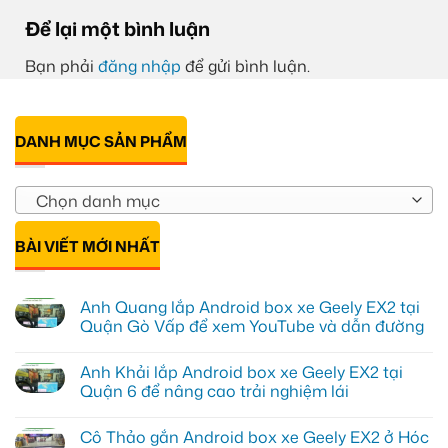
Để lại một bình luận
Bạn phải
đăng nhập
để gửi bình luận.
DANH MỤC SẢN PHẨM
Chọn danh mục
BÀI VIẾT MỚI NHẤT
Anh Quang lắp Android box xe Geely EX2 tại
Quận Gò Vấp để xem YouTube và dẫn đường
Không
có
Anh Khải lắp Android box xe Geely EX2 tại
bình
luận
Quận 6 để nâng cao trải nghiệm lái
ở
Anh
Không
Quang
có
Cô Thảo gắn Android box xe Geely EX2 ở Hóc
lắp
bình