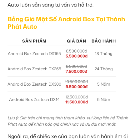
Auto luôn sẵn sàng tư vấn và hỗ trợ.
Bảng Giá Một Số Android Box Tại Thành
Phát Auto
SẢN PHẨM
GIÁ BÁN
BẢO HÀNH
6.500.000đ
Android Box Zestech DX165
18 Tháng
5.500.000đ
8.500.000đ
Android Box Zestech DX265
24 Tháng
7.500.000đ
10.500.000đ
Android Box Zestech DX300
5 Năm
9.500.000đ
12.500.000đ
Android Box Zestech DX14
5 Năm
11.500.000đ
Lưu ý: Giá trên chỉ mang tính tham khảo, vui lòng liên hệ Thành
Phát Auto để nhận báo giá chính xác và ưu đãi mới nhất.
Ngoài ra, để chiếc xe của bạn luôn vận hành êm ái