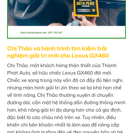
Chị Thảo và hành trình tìm kiếm trải
nghiệm giải trí mới cho Lexus GX460
Chị Thảo, một khách hàng thân thiết của Thành
Phát Auto, sở hữu chiếc Lexus GX460 đời mới.
Chiếc xe sang trọng này vốn đã có đầy đủ tiện nghi,
nhưng màn hình giải trí zin theo xe lại khá hạn chế
về tính năng. Chị Thảo thường xuyên di chuyển
đường dài, cần một hệ thống dẫn đường thông minh
hơn, khả năng giải trí đa dạng hơn cho cả gia đình,
đặc biệt là các cháu nhỏ trên xe. Tuy nhiên, điều
khiến chị băn khoăn nhất là làm sao để nâng cấp
mà không ảnh hưởng đến vẻ đẹp nguyên bản và hệ