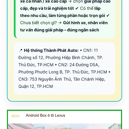
xe cá nhân / xe cao cấp
→ chọn
giải pháp cao
cấp, đẹp và trải nghiệm tốt
✔ Có thể
lắp
theo nhu cầu, làm từng phần hoặc trọn gói
✔
Chưa biết chọn gì? →
Gửi hình xe, nhân viên
tư vấn đúng giải pháp – đúng ngân sách
📍
Hệ thống Thành Phát Auto:
• CN1: 11
Đường số 12, Phường Hiệp Bình Chánh, TP.
Thủ Đức, TP.HCM • CN2: 24 Đường D5A,
Phường Phước Long B, TP. Thủ Đức, TP.HCM •
CN3: 753 Nguyễn Ảnh Thủ, Tân Chánh Hiệp,
Quận 12, TP.HCM