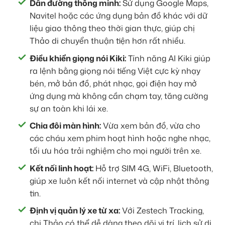
Dẫn đường thông minh:
Sử dụng Google Maps,
Navitel hoặc các ứng dụng bản đồ khác với dữ
liệu giao thông theo thời gian thực, giúp chị
Thảo di chuyển thuận tiện hơn rất nhiều.
Điều khiển giọng nói Kiki:
Tính năng AI Kiki giúp
ra lệnh bằng giọng nói tiếng Việt cực kỳ nhạy
bén, mở bản đồ, phát nhạc, gọi điện hay mở
ứng dụng mà không cần chạm tay, tăng cường
sự an toàn khi lái xe.
Chia đôi màn hình:
Vừa xem bản đồ, vừa cho
các cháu xem phim hoạt hình hoặc nghe nhạc,
tối ưu hóa trải nghiệm cho mọi người trên xe.
Kết nối linh hoạt:
Hỗ trợ SIM 4G, WiFi, Bluetooth,
giúp xe luôn kết nối internet và cập nhật thông
tin.
Định vị quản lý xe từ xa:
Với Zestech Tracking,
chị Thảo có thể dễ dàng theo dõi vị trí, lịch sử di