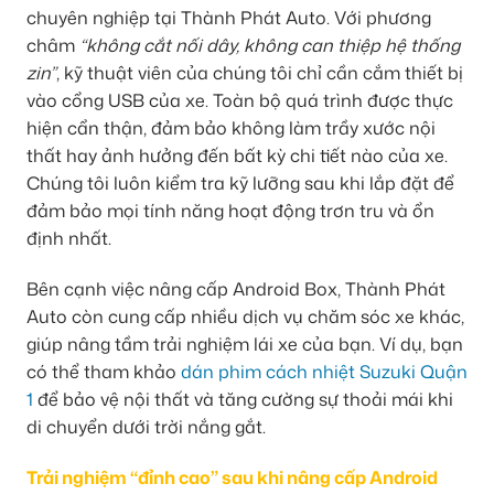
chuyên nghiệp tại Thành Phát Auto. Với phương
châm
“không cắt nối dây, không can thiệp hệ thống
zin”
, kỹ thuật viên của chúng tôi chỉ cần cắm thiết bị
vào cổng USB của xe. Toàn bộ quá trình được thực
hiện cẩn thận, đảm bảo không làm trầy xước nội
thất hay ảnh hưởng đến bất kỳ chi tiết nào của xe.
Chúng tôi luôn kiểm tra kỹ lưỡng sau khi lắp đặt để
đảm bảo mọi tính năng hoạt động trơn tru và ổn
định nhất.
Bên cạnh việc nâng cấp Android Box, Thành Phát
Auto còn cung cấp nhiều dịch vụ chăm sóc xe khác,
giúp nâng tầm trải nghiệm lái xe của bạn. Ví dụ, bạn
có thể tham khảo
dán phim cách nhiệt Suzuki Quận
1
để bảo vệ nội thất và tăng cường sự thoải mái khi
di chuyển dưới trời nắng gắt.
Trải nghiệm “đỉnh cao” sau khi nâng cấp Android