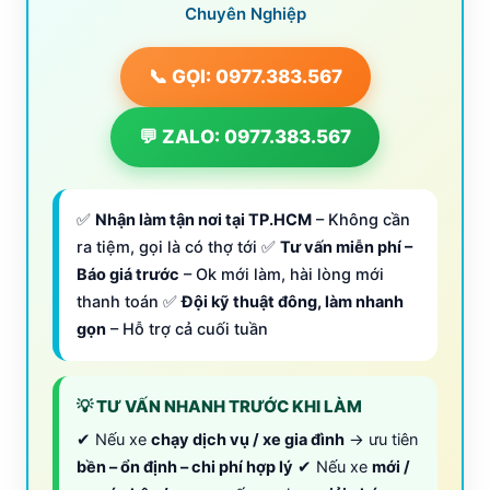
Chuyên Nghiệp
📞 GỌI: 0977.383.567
💬 ZALO: 0977.383.567
✅
Nhận làm tận nơi tại TP.HCM
– Không cần
ra tiệm, gọi là có thợ tới ✅
Tư vấn miễn phí –
Báo giá trước
– Ok mới làm, hài lòng mới
thanh toán ✅
Đội kỹ thuật đông, làm nhanh
gọn
– Hỗ trợ cả cuối tuần
💡 TƯ VẤN NHANH TRƯỚC KHI LÀM
✔ Nếu xe
chạy dịch vụ / xe gia đình
→ ưu tiên
bền – ổn định – chi phí hợp lý
✔ Nếu xe
mới /