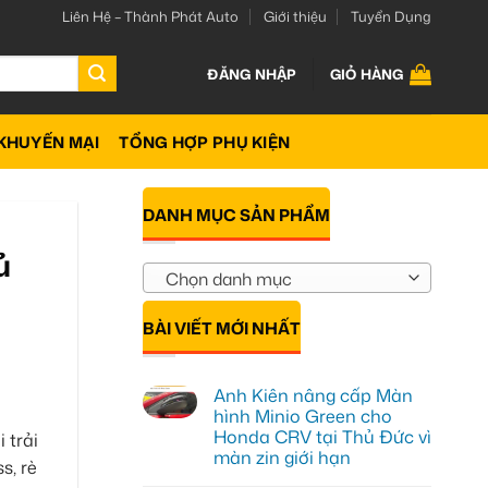
Liên Hệ – Thành Phát Auto
Giới thiệu
Tuyển Dụng
ĐĂNG NHẬP
GIỎ HÀNG
KHUYẾN MẠI
TỔNG HỢP PHỤ KIỆN
DANH MỤC SẢN PHẨM
ủ
Chọn danh mục
BÀI VIẾT MỚI NHẤT
Anh Kiên nâng cấp Màn
hình Minio Green cho
Honda CRV tại Thủ Đức vì
 trải
màn zin giới hạn
s, rè
Không