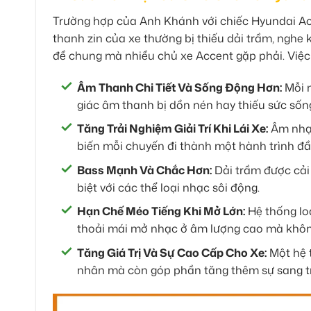
Trường hợp của Anh Khánh với chiếc Hyundai Acc
thanh zin của xe thường bị thiếu dải trầm, nghe k
đề chung mà nhiều chủ xe Accent gặp phải. Việc đ
Âm Thanh Chi Tiết Và Sống Động Hơn:
Mỗi n
giác âm thanh bị dồn nén hay thiếu sức sốn
Tăng Trải Nghiệm Giải Trí Khi Lái Xe:
Âm nhạc
biến mỗi chuyến đi thành một hành trình đầ
Bass Mạnh Và Chắc Hơn:
Dải trầm được cải 
biệt với các thể loại nhạc sôi động.
Hạn Chế Méo Tiếng Khi Mở Lớn:
Hệ thống lo
thoải mái mở nhạc ở âm lượng cao mà không 
Tăng Giá Trị Và Sự Cao Cấp Cho Xe:
Một hệ 
nhân mà còn góp phần tăng thêm sự sang trọ