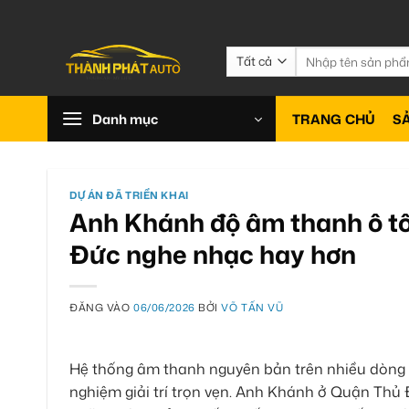
Bỏ
qua
nội
Tìm
kiếm:
dung
Danh mục
TRANG CHỦ
S
DỰ ÁN ĐÃ TRIỂN KHAI
Anh Khánh độ âm thanh ô t
Đức nghe nhạc hay hơn
ĐĂNG VÀO
06/06/2026
BỞI
VÕ TẤN VŨ
Hệ thống âm thanh nguyên bản trên nhiều dòng x
nghiệm giải trí trọn vẹn. Anh Khánh ở Quận Thủ Đ