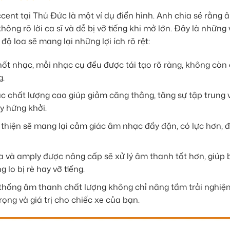
ent tại Thủ Đức là một ví dụ điển hình. Anh chia sẻ rằng 
hông rõ lời ca sĩ và dễ bị vỡ tiếng khi mở lớn. Đây là những
ộ loa sẽ mang lại những lợi ích rõ rệt:
ốt nhạc, mỗi nhạc cụ đều được tái tạo rõ ràng, không còn
g.
 chất lượng cao giúp giảm căng thẳng, tăng sự tập trung 
y hứng khởi.
thiện sẽ mang lại cảm giác âm nhạc đầy đặn, có lực hơn, 
a và amply được nâng cấp sẽ xử lý âm thanh tốt hơn, giúp
lo bị rè hay vỡ tiếng.
thống âm thanh chất lượng không chỉ nâng tầm trải nghiệ
ng và giá trị cho chiếc xe của bạn.