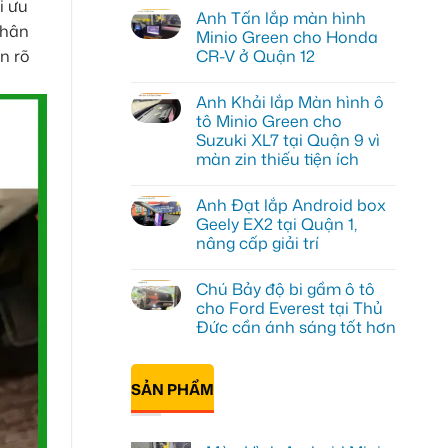
i ưu
có
Anh Tấn lắp màn hình
bình
chân
luận
Minio Green cho Honda
ở
n rõ
CR-V ở Quận 12
Anh
Kiên
Không
nâng
có
cấp
Anh Khải lắp Màn hình ô
bình
Màn
luận
tô Minio Green cho
hình
ở
Minio
Suzuki XL7 tại Quận 9 vì
Anh
Green
Tấn
màn zin thiếu tiện ích
cho
lắp
Honda
màn
Không
CRV
hình
có
tại
Anh Đạt lắp Android box
Minio
bình
Thủ
Green
luận
Geely EX2 tại Quận 1,
Đức
ở
cho
vì
nâng cấp giải trí
Anh
Honda
màn
Khải
CR-
Không
zin
lắp
V
có
giới
Màn
ở
Chú Bảy độ bi gầm ô tô
bình
hạn
hình
Quận
luận
cho Ford Everest tại Thủ
ô
12
ở
tô
Đức cần ánh sáng tốt hơn
Anh
Minio
Đạt
Green
Không
lắp
cho
có
Android
Suzuki
bình
box
SẢN PHẨM
XL7
luận
Geely
ở
tại
EX2
Chú
Quận
tại
Bảy
9
Quận
độ
vì
1,