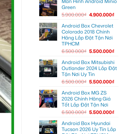
Màn Hình Android Minio
bi
màn
nâng
gầm
zin
Green
cấp
ô
thiếu
giải
tô
tiện
5.900.000
₫
4.900.000
₫
trí
cho
ích
Ford
Everest
Android Box Chevrolet
tại
Colorado 2018 Chính
Thủ
Đức
Hãng Lắp Đặt Tận Nơi
cần
TPHCM
ánh
sáng
6.500.000
₫
5.500.000
₫
tốt
hơn
Android Box Mitsubishi
Outlander 2024 Lắp Đặt
Tận Nơi Uy Tín
6.500.000
₫
5.500.000
₫
Android Box MG ZS
2026 Chính Hãng Giá
Tốt Lắp Đặt Tận Nơi
6.500.000
₫
5.500.000
₫
Android Box Hyundai
Tucson 2026 Uy Tín Lắp