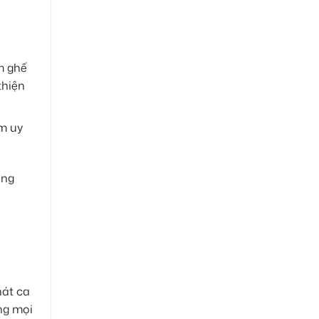
m ghế
thiện
ầm uy
ợng
hát ca
ong mọi