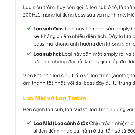
Loa siêu trầm, hay còn gọi là loa sub ô tô, là th
200Hz), mang lại tiếng bass sâu và mạnh mẽ. Hiện
Loa sub điện:
Loại này tích hợp sẵn amply b
xe, không chiếm nhiều diện tích. Đây là lự
bass mà không ảnh hưởng đến không gian c
Loa sub hơi:
Loại này cần một amply rời và t
lực hơn nhưng đòi hỏi không gian lắp đặt lớ
Việc kết hợp loa siêu trầm và loa trầm (woofer) 
âm thanh tốt nhất, với dải bass đầy đủ từ trung 
Loa Mid và Loa Treble
Bên cạnh loa sub, loa Mid và loa Treble đóng vai 
Loa Mid (Loa cánh ô tô):
Chịu trách nhiệm ph
sĩ đến tiếng nhạc cụ, nằm ở dải tần số từ 50