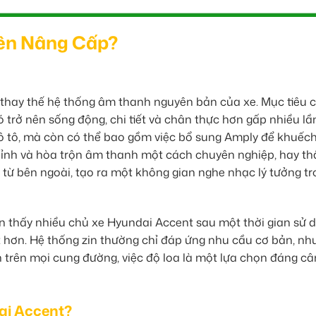
Nên Nâng Cấp?
 thay thế hệ thống âm thanh nguyên bản của xe. Mục tiêu 
 trở nên sống động, chi tiết và chân thực hơn gấp nhiều lần
 ô tô, mà còn có thể bao gồm việc bổ sung Amply để khuếch
 chỉnh và hòa trộn âm thanh một cách chuyên nghiệp, hay t
 từ bên ngoài, tạo ra một không gian nghe nhạc lý tưởng t
ận thấy nhiều chủ xe Hyundai Accent sau một thời gian sử 
hơn. Hệ thống zin thường chỉ đáp ứng nhu cầu cơ bản, nh
trên mọi cung đường, việc độ loa là một lựa chọn đáng câ
ai Accent?