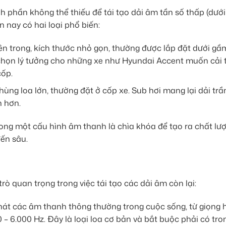
ành phần không thể thiếu để tái tạo dải âm tần số thấp (dưới
 nay có hai loại phổ biến:
ên trong, kích thước nhỏ gọn, thường được lắp đặt dưới gầ
a chọn lý tưởng cho những xe như Hyundai Accent muốn cải 
ốp.
hùng loa lớn, thường đặt ở cốp xe. Sub hơi mang lại dải tr
n hơn.
trong một cấu hình âm thanh là chìa khóa để tạo ra chất lư
đến sâu.
trò quan trọng trong việc tái tạo các dải âm còn lại:
át các âm thanh thông thường trong cuộc sống, từ giọng 
0 – 6.000 Hz. Đây là loại loa cơ bản và bắt buộc phải có tr