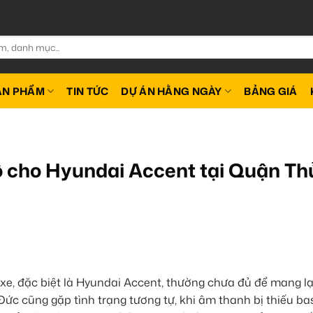
ẢN PHẨM
TIN TỨC
DỰ ÁN HẰNG NGÀY
BẢNG GIÁ
ô cho Hyundai Accent tại Quận Th
e, đặc biệt là Hyundai Accent, thường chưa đủ để mang lại
ức cũng gặp tình trạng tương tự, khi âm thanh bị thiếu bas