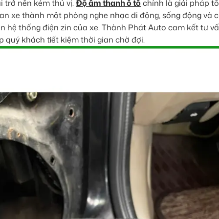
i trở nên kém thú vị.
Độ âm thanh ô tô
chính là giải pháp tố
ian xe thành một phòng nghe nhạc di động, sống động và 
n hệ thống điện zin của xe. Thành Phát Auto cam kết tư vấ
 quý khách tiết kiệm thời gian chờ đợi.