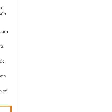
âm
 vấn
 cảm
và
đặc
 bạn
m cá