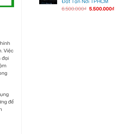
Đặt Tận Nơi TPHCM
6.500.000
₫
5.500.000
₫
chính
. Việc
 đại
hậm
rong
dụng
ưng để
n