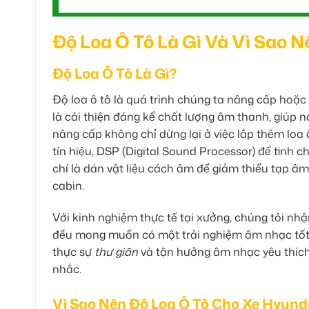
Độ Loa Ô Tô Là Gì Và Vì Sao 
Độ Loa Ô Tô Là Gì?
Độ loa ô tô là quá trình chúng ta nâng cấp hoặc
là cải thiện đáng kể chất lượng âm thanh, giúp nó
nâng cấp không chỉ dừng lại ở việc lắp thêm loa
tín hiệu, DSP (Digital Sound Processor) để tinh
chí là dán vật liệu cách âm để giảm thiểu tạp âm
cabin.
Với kinh nghiệm thực tế tại xưởng, chúng tôi nh
đều mong muốn có một trải nghiệm âm nhạc tốt 
thực sự
thư giãn
và tận hưởng âm nhạc yêu thích 
nhắc.
Vì Sao Nên Độ Loa Ô Tô Cho Xe Hyund