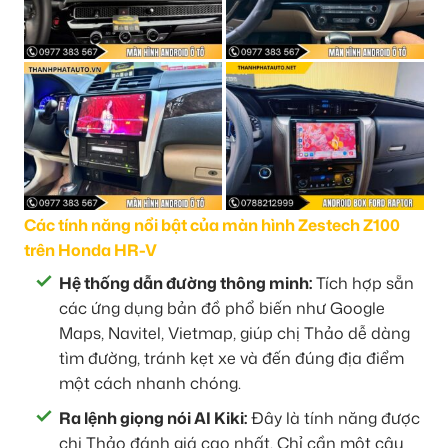
Các tính năng nổi bật của màn hình Zestech Z100
trên Honda HR-V
Hệ thống dẫn đường thông minh:
Tích hợp sẵn
các ứng dụng bản đồ phổ biến như Google
Maps, Navitel, Vietmap, giúp chị Thảo dễ dàng
tìm đường, tránh kẹt xe và đến đúng địa điểm
một cách nhanh chóng.
Ra lệnh giọng nói AI Kiki:
Đây là tính năng được
chị Thảo đánh giá cao nhất. Chỉ cần một câu