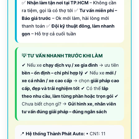
✅
Nhận làm tận nơi tại TP.HCM
– Không cần
ra tiệm, gọi là có thợ tới ✅
Tư vấn miễn phí –
Báo giá trước
– Ok mới làm, hài lòng mới
thanh toán ✅
Đội kỹ thuật đông, làm nhanh
gọn
– Hỗ trợ cả cuối tuần
💡 TƯ VẤN NHANH TRƯỚC KHI LÀM
✔ Nếu xe
chạy dịch vụ / xe gia đình
→ ưu tiên
bền – ổn định – chi phí hợp lý
✔ Nếu xe
mới /
xe cá nhân / xe cao cấp
→ chọn
giải pháp cao
cấp, đẹp và trải nghiệm tốt
✔ Có thể
lắp
theo nhu cầu, làm từng phần hoặc trọn gói
✔
Chưa biết chọn gì? →
Gửi hình xe, nhân viên
tư vấn đúng giải pháp – đúng ngân sách
📍
Hệ thống Thành Phát Auto:
• CN1: 11