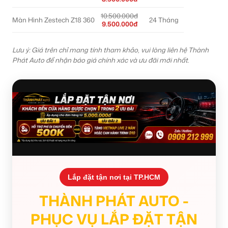
10.500.000đ
Màn Hình Zestech Z18 360
24 Tháng
9.500.000đ
Lưu ý: Giá trên chỉ mang tính tham khảo, vui lòng liên hệ Thành
Phát Auto để nhận báo giá chính xác và ưu đãi mới nhất.
Lắp đặt tận nơi tại TP.HCM
THÀNH PHÁT AUTO -
PHỤC VỤ LẮP ĐẶT TẬN