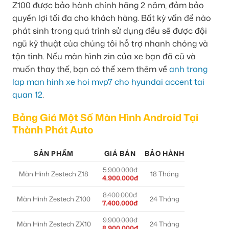
Z100 được bảo hành chính hãng 2 năm, đảm bảo
quyền lợi tối đa cho khách hàng. Bất kỳ vấn đề nào
phát sinh trong quá trình sử dụng đều sẽ được đội
ngũ kỹ thuật của chúng tôi hỗ trợ nhanh chóng và
tận tình. Nếu màn hình zin của xe bạn đã cũ và
muốn thay thế, bạn có thể xem thêm về
anh trong
lap man hinh xe hoi mvp7 cho hyundai accent tai
quan 12
.
Bảng Giá Một Số Màn Hình Android Tại
Thành Phát Auto
SẢN PHẨM
GIÁ BÁN
BẢO HÀNH
5.900.000đ
Màn Hình Zestech Z18
18 Tháng
4.900.000đ
8.400.000đ
Màn Hình Zestech Z100
24 Tháng
7.400.000đ
9.900.000đ
Màn Hình Zestech ZX10
24 Tháng
8.900.000đ