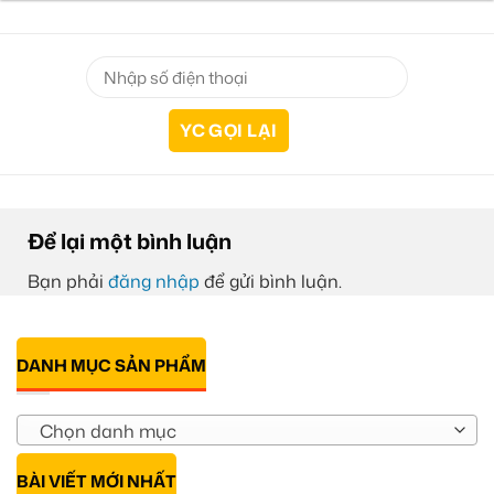
Để lại một bình luận
Bạn phải
đăng nhập
để gửi bình luận.
DANH MỤC SẢN PHẨM
Chọn danh mục
BÀI VIẾT MỚI NHẤT