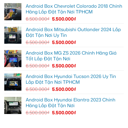
đường
nâng
EX2
lắp
Android Box Chevrolet Colorado 2018 Chính
cao
ở
Android
trải
Hóc
box
Hãng Lắp Đặt Tận Nơi TPHCM
nghiệm
Môn
xe
lái
để
Geely
6.500.000
₫
5.500.000
₫
lái
EX2
xe
tại
thoải
Quận
Android Box Mitsubishi Outlander 2024 Lắp
mái
7
Đặt Tận Nơi Uy Tín
hơn
để
xem
6.500.000
₫
5.500.000
₫
bản
đồ,
YouTube
Android Box MG ZS 2026 Chính Hãng Giá
tiện
Tốt Lắp Đặt Tận Nơi
lợi
hơn
6.500.000
₫
5.500.000
₫
Android Box Hyundai Tucson 2026 Uy Tín
Lắp Đặt Tận Nơi TPHCM
6.500.000
₫
5.500.000
₫
Android Box Hyundai Elantra 2023 Chính
Hãng Lắp Đặt Tận Nơi
6.500.000
₫
5.500.000
₫