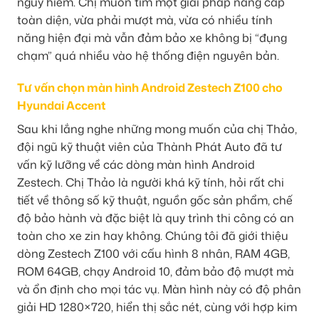
nguy hiểm. Chị muốn tìm một giải pháp nâng cấp
toàn diện, vừa phải mượt mà, vừa có nhiều tính
năng hiện đại mà vẫn đảm bảo xe không bị “đụng
chạm” quá nhiều vào hệ thống điện nguyên bản.
Tư vấn chọn màn hình Android Zestech Z100 cho
Hyundai Accent
Sau khi lắng nghe những mong muốn của chị Thảo,
đội ngũ kỹ thuật viên của Thành Phát Auto đã tư
vấn kỹ lưỡng về các dòng màn hình Android
Zestech. Chị Thảo là người khá kỹ tính, hỏi rất chi
tiết về thông số kỹ thuật, nguồn gốc sản phẩm, chế
độ bảo hành và đặc biệt là quy trình thi công có an
toàn cho xe zin hay không. Chúng tôi đã giới thiệu
dòng Zestech Z100 với cấu hình 8 nhân, RAM 4GB,
ROM 64GB, chạy Android 10, đảm bảo độ mượt mà
và ổn định cho mọi tác vụ. Màn hình này có độ phân
giải HD 1280×720, hiển thị sắc nét, cùng với hợp kim