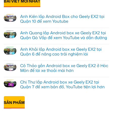
BÀI VIẾT MỚI NHẤT
Anh Kiên lắp Android Box cho Geely EX2 tại
Quận 10 để xem Youtube
Không
có
Anh Quang lắp Android box xe Geely EX2 tại
bình
luận
Quận Gò Vấp để xem YouTube và dẫn đường
ở
Anh
Không
Kiên
có
Anh Khải lắp Android box xe Geely EX2 tại
lắp
bình
Android
luận
Quận 6 để nâng cao trải nghiệm lái
Box
ở
cho
Anh
Không
Geely
Quang
có
Cô Thảo gắn Android box xe Geely EX2 ở Hóc
EX2
lắp
bình
tại
Android
luận
Môn để lái xe thoải mái hơn
Quận
box
ở
10
xe
Anh
Không
để
Geely
Khải
có
Chị Thư lắp Android box xe Geely EX2 tại
xem
EX2
lắp
bình
Youtube
tại
Android
luận
Quận 7 để xem bản đồ, YouTube tiện lợi hơn
Quận
box
ở
Gò
xe
Cô
Không
Vấp
Geely
Thảo
có
để
EX2
gắn
bình
xem
tại
Android
SẢN PHẨM
luận
YouTube
Quận
box
ở
và
6
xe
Chị
dẫn
để
Geely
Thư