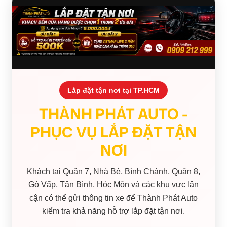
Lắp đặt tận nơi tại TP.HCM
THÀNH PHÁT AUTO -
PHỤC VỤ LẮP ĐẶT TẬN
NƠI
Khách tại Quận 7, Nhà Bè, Bình Chánh, Quận 8,
Gò Vấp, Tân Bình, Hóc Môn và các khu vực lân
cận có thể gửi thông tin xe để Thành Phát Auto
kiểm tra khả năng hỗ trợ lắp đặt tận nơi.