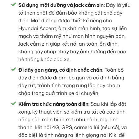
Sử dụng mặt dưỡng và jack cắm zin:
Đây là yếu
tố then chốt để đảm bảo không cắt chế dây
điện. Mặt dưỡng được thiết kế riêng cho
Hyundai Accent, ôm khít màn hình, tạo sự liền
mạch và thẩm mỹ như màn hình nguyên bản.
Jack cắm zin giúp kết nối an toàn, ổn định,
không gây chập cháy hay ảnh hưởng đến các
hệ thống khác của xe.
Đi dây gọn gàng, cố định chắc chắn:
Toàn bộ
dây điện được đi âm, bó gọn và cố định bằng
dây rút, tránh tình trạng rung lắc hay chạm
chập trong quá trình xe di chuyển.
Kiểm tra chức năng toàn diện:
Sau khi lắp đặt
xong, kỹ thuật viên sẽ kiểm tra tất cả các tính
năng của màn hình mới như cảm ứng, âm
thanh, kết nối 4G, GPS, camera lùi (nếu có), và
đặc biệt là tính năng ra lệnh giọng nói Kiki để