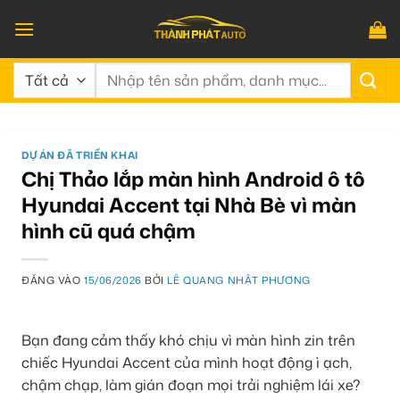
Bỏ
qua
nội
Tìm
dung
kiếm:
DỰ ÁN ĐÃ TRIỂN KHAI
Chị Thảo lắp màn hình Android ô tô
Hyundai Accent tại Nhà Bè vì màn
hình cũ quá chậm
ĐĂNG VÀO
15/06/2026
BỞI
LÊ QUANG NHẬT PHƯƠNG
Bạn đang cảm thấy khó chịu vì màn hình zin trên
chiếc Hyundai Accent của mình hoạt động ì ạch,
chậm chạp, làm gián đoạn mọi trải nghiệm lái xe?