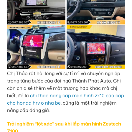
Chị Thảo rất hài lòng với sự tỉ mỉ và chuyên nghiệp
trong từng bước của đội ngũ Thành Phát Auto. Chị
còn chia sẻ thêm về một trường hợp khác mà chị
biết, đó là
chi thao nang cap man hinh zx10 cao cap
cho honda hrv o nha be
, cũng là một trải nghiệm
nâng cấp đáng giá.
Trải nghiệm “lột xác” sau khi lắp màn hình Zestech
Z100