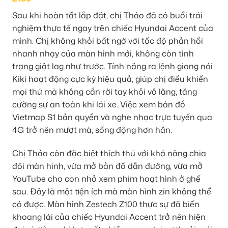
Sau khi hoàn tất lắp đặt, chị Thảo đã có buổi trải
nghiệm thực tế ngay trên chiếc Hyundai Accent của
mình. Chị không khỏi bất ngờ với tốc độ phản hồi
nhanh nhạy của màn hình mới, không còn tình
trạng giật lag như trước. Tính năng ra lệnh giọng nói
Kiki hoạt động cực kỳ hiệu quả, giúp chị điều khiển
mọi thứ mà không cần rời tay khỏi vô lăng, tăng
cường sự an toàn khi lái xe. Việc xem bản đồ
Vietmap S1 bản quyền và nghe nhạc trực tuyến qua
4G trở nên mượt mà, sống động hơn hẳn.
Chị Thảo còn đặc biệt thích thú với khả năng chia
đôi màn hình, vừa mở bản đồ dẫn đường, vừa mở
YouTube cho con nhỏ xem phim hoạt hình ở ghế
sau. Đây là một tiện ích mà màn hình zin không thể
có được. Màn hình Zestech Z100 thực sự đã biến
khoang lái của chiếc Hyundai Accent trở nên hiện