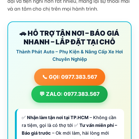
đại và tiện nghi hơn rất nhiều, mang lại sự thoải mái
và an tâm cho chị trên mọi hành trình.
🚗 HỖ TRỢ TẬN NƠI – BÁO GIÁ
NHANH – LẮP ĐẶT TẠI CHỖ
Thành Phát Auto – Phụ Kiện & Nâng Cấp Xe Hơi
Chuyên Nghiệp
📞 GỌI: 0977.383.567
💬 ZALO: 0977.383.567
✅
Nhận làm tận nơi tại TP.HCM
– Không cần
ra tiệm, gọi là có thợ tới ✅
Tư vấn miễn phí –
Báo giá trước
– Ok mới làm, hài lòng mới