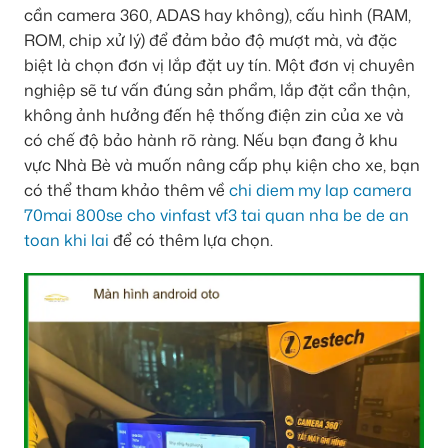
cần camera 360, ADAS hay không), cấu hình (RAM,
ROM, chip xử lý) để đảm bảo độ mượt mà, và đặc
biệt là chọn đơn vị lắp đặt uy tín. Một đơn vị chuyên
nghiệp sẽ tư vấn đúng sản phẩm, lắp đặt cẩn thận,
không ảnh hưởng đến hệ thống điện zin của xe và
có chế độ bảo hành rõ ràng. Nếu bạn đang ở khu
vực Nhà Bè và muốn nâng cấp phụ kiện cho xe, bạn
có thể tham khảo thêm về
chi diem my lap camera
70mai 800se cho vinfast vf3 tai quan nha be de an
toan khi lai
để có thêm lựa chọn.