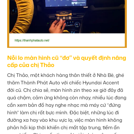
Nỗi lo màn hình cũ “đơ” và quyết định nâng
cấp của chị Thảo
Chị Thảo, một khách hàng thân thiết ở Nhà Bè, ghé
thăm Thành Phát Auto với chiếc Hyundai Accent
đời cũ. Chị chia sẻ, màn hình zin theo xe giờ đây đã
quá chậm, cảm ứng không còn nhạy, nhiều lúc đang
cần xem bản đồ hay nghe nhạc mà máy cứ “đứng
hình” làm chị rất bực mình. Đặc biệt, những lúc đi
đường xa hay vào khu vực lạ, việc màn hình không
phản hồi kịp thời khiến chị mất tập trung, tiềm ẩn