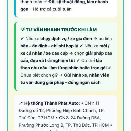
thanh toán ✅
Đội kỹ thuật đông, làm nhanh
gọn
– Hỗ trợ cả cuối tuần
💡 TƯ VẤN NHANH TRƯỚC KHI LÀM
✔ Nếu xe
chạy dịch vụ / xe gia đình
→ ưu tiên
bền – ổn định – chi phí hợp lý
✔ Nếu xe
mới /
xe cá nhân / xe cao cấp
→ chọn
giải pháp cao
cấp, đẹp và trải nghiệm tốt
✔ Có thể
lắp
theo nhu cầu, làm từng phần hoặc trọn gói
✔
Chưa biết chọn gì? →
Gửi hình xe, nhân viên
tư vấn đúng giải pháp – đúng ngân sách
📍
Hệ thống Thành Phát Auto:
• CN1: 11
Đường số 12, Phường Hiệp Bình Chánh, TP.
Thủ Đức, TP.HCM • CN2: 24 Đường D5A,
Phường Phước Long B, TP. Thủ Đức, TP.HCM •