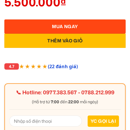
5.500.000
₫
MUA NGAY
THÊM VÀO GIỎ
★★★★★
(22 đánh giá)
4.7
📞 Hotline:
0977.383.567
-
0788.212.999
(Hỗ trợ từ
7:00
đến
22:00
mỗi ngày)