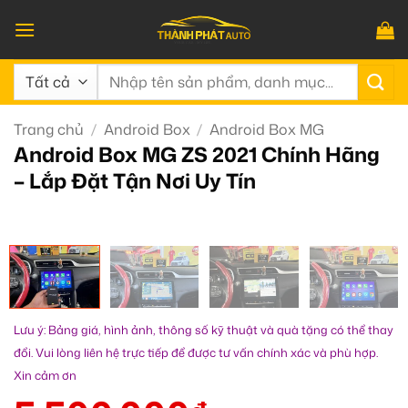
Bỏ
qua
nội
Tìm
dung
kiếm:
Trang chủ
/
Android Box
/
Android Box MG
Android Box MG ZS 2021 Chính Hãng
– Lắp Đặt Tận Nơi Uy Tín
Lưu ý: Bảng giá, hình ảnh, thông số kỹ thuật và quà tặng có thể thay
đổi. Vui lòng liên hệ trực tiếp để được tư vấn chính xác và phù hợp.
Xin cảm ơn