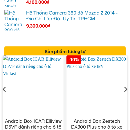
4.100.000
₫
Hệ Thống Camera 360 độ Mazda 2 2014 -
Địa Chỉ Lắp Đặt Uy Tín TPHCM
9.300.000
₫
Sản phẩm tương tự
-10%
Android Box ICAR Elliview
Android Box Zestech
D5VF dành riêng cho ô tô
DX300 Plus cho ô tô xe