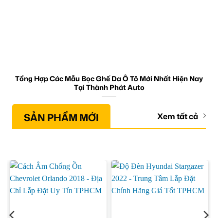
Tổng Hợp Các Mẫu Bọc Ghế Da Ô Tô Mới Nhất Hiện Nay
Tại Thành Phát Auto
SẢN PHẨM MỚI
Xem tất cả