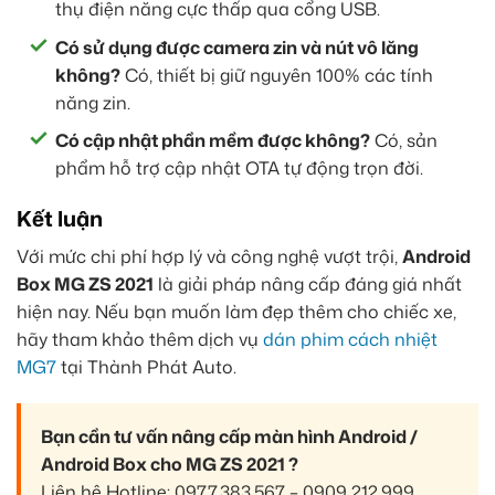
thụ điện năng cực thấp qua cổng USB.
Có sử dụng được camera zin và nút vô lăng
không?
Có, thiết bị giữ nguyên 100% các tính
năng zin.
Có cập nhật phần mềm được không?
Có, sản
phẩm hỗ trợ cập nhật OTA tự động trọn đời.
Kết luận
Với mức chi phí hợp lý và công nghệ vượt trội,
Android
Box MG ZS 2021
là giải pháp nâng cấp đáng giá nhất
hiện nay. Nếu bạn muốn làm đẹp thêm cho chiếc xe,
hãy tham khảo thêm dịch vụ
dán phim cách nhiệt
MG7
tại Thành Phát Auto.
Bạn cần tư vấn nâng cấp màn hình Android /
Android Box cho MG ZS 2021 ?
Liên hệ Hotline: 0977.383.567 – 0909.212.999