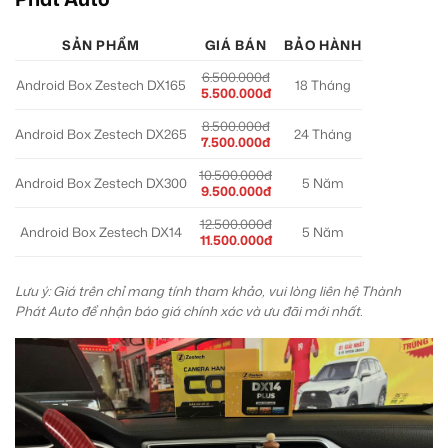
SẢN PHẨM
GIÁ BÁN
BẢO HÀNH
6.500.000đ
Android Box Zestech DX165
18 Tháng
5.500.000đ
8.500.000đ
Android Box Zestech DX265
24 Tháng
7.500.000đ
10.500.000đ
Android Box Zestech DX300
5 Năm
9.500.000đ
12.500.000đ
Android Box Zestech DX14
5 Năm
11.500.000đ
Lưu ý: Giá trên chỉ mang tính tham khảo, vui lòng liên hệ Thành
Phát Auto để nhận báo giá chính xác và ưu đãi mới nhất.