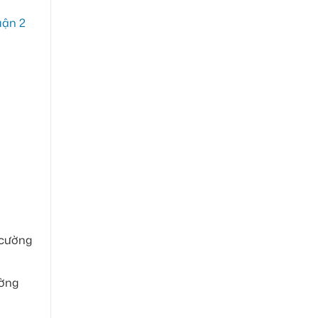
 cường
ường