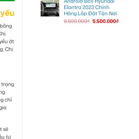
Android Box Hyundai
Elantra 2023 Chính
 yếu
Hãng Lắp Đặt Tận Nơi
6.500.000
₫
5.500.000
₫
 bằng
Chị
yếu ớt
g, Chị
 trạng
áng
g chỉ
gia
t sẽ
ầu tư