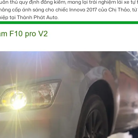
n thủ quy định đăng kiểm, mang lại trải nghiệm lái xe tự t
nh nâng cấp ánh sáng cho chiếc Innova 2017 của Chị Thảo, từ
iệp tại Thành Phát Auto.