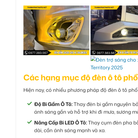
Các hạng mục độ đèn ô tô phổ 
Hiện nay, có nhiều phương pháp độ đèn ô tô phổ 
Độ Bi Gầm Ô Tô:
Thay đèn bi gầm nguyên bả
ánh sáng gần và hỗ trợ khi đi mưa, sương m
Nâng Cấp Bi LED Ô Tô:
Thay cụm đèn pha bằ
dài, cần ánh sáng mạnh và xa.