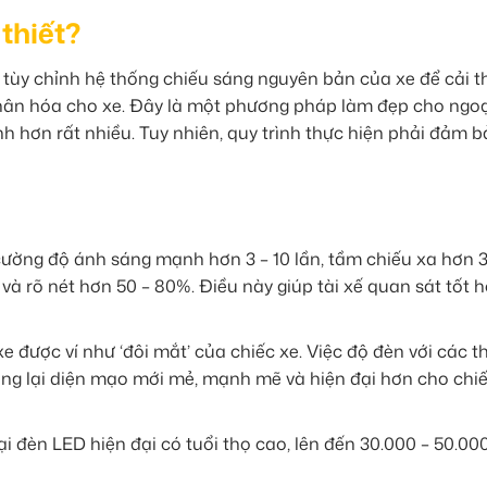
 thiết?
c tùy chỉnh hệ thống chiếu sáng nguyên bản của xe để cải t
nhân hóa cho xe. Đây là một phương pháp làm đẹp cho ngoạ
ính hơn rất nhiều. Tuy nhiên, quy trình thực hiện phải đảm 
ường độ ánh sáng mạnh hơn 3 – 10 lần, tầm chiếu xa hơn 3
và rõ nét hơn 50 – 80%. Điều này giúp tài xế quan sát tốt h
e được ví như ‘đôi mắt’ của chiếc xe. Việc độ đèn với các t
mang lại diện mạo mới mẻ, mạnh mẽ và hiện đại hơn cho chi
i đèn LED hiện đại có tuổi thọ cao, lên đến 30.000 – 50.000