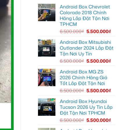
lái
lắp
Môn
Android Box Chevrolet
Android
để
box
lái
Colorado 2018 Chính
xe
xe
Hãng Lắp Đặt Tận Nơi
Geely
thoải
EX2
mái
TPHCM
tại
hơn
Quận
6.500.000
₫
5.500.000
₫
7
để
xem
Android Box Mitsubishi
bản
Outlander 2024 Lắp Đặt
đồ,
YouTube
Tận Nơi Uy Tín
tiện
lợi
6.500.000
₫
5.500.000
₫
hơn
Android Box MG ZS
2026 Chính Hãng Giá
Tốt Lắp Đặt Tận Nơi
6.500.000
₫
5.500.000
₫
Android Box Hyundai
Tucson 2026 Uy Tín Lắp
Đặt Tận Nơi TPHCM
6.500.000
₫
5.500.000
₫