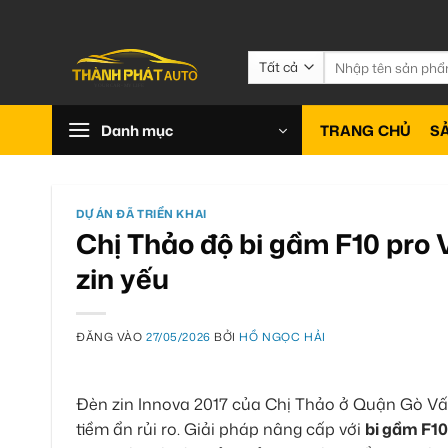
Bỏ
qua
nội
Tìm
kiếm:
dung
Danh mục
TRANG CHỦ
S
DỰ ÁN ĐÃ TRIỂN KHAI
Chị Thảo độ bi gầm F10 pro
zin yếu
ĐĂNG VÀO
27/05/2026
BỞI
HỒ NGỌC HẢI
Đèn zin Innova 2017 của Chị Thảo ở Quận Gò Vấp
tiềm ẩn rủi ro. Giải pháp nâng cấp với
bi gầm F10