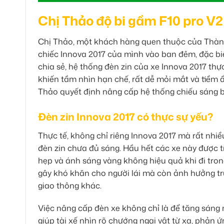
Chị Thảo độ bi gầm F10 pro V2
Chị Thảo, một khách hàng quen thuộc của Thàn
chiếc Innova 2017 của mình vào ban đêm, đặc biệ
chia sẻ, hệ thống đèn zin của xe Innova 2017 th
khiến tầm nhìn hạn chế, rất dễ mỏi mắt và tiềm ẩ
Thảo quyết định nâng cấp hệ thống chiếu sáng b
Đèn zin Innova 2017 có thực sự yếu?
Thực tế, không chỉ riêng Innova 2017 mà rất nhiề
đèn zin chưa đủ sáng. Hầu hết các xe này được t
hẹp và ánh sáng vàng không hiệu quả khi đi tron
gây khó khăn cho người lái mà còn ảnh hưởng tr
giao thông khác.
Việc nâng cấp đèn xe không chỉ là để tăng sáng
giúp tài xế nhìn rõ chướng ngại vật từ xa, phản ứ