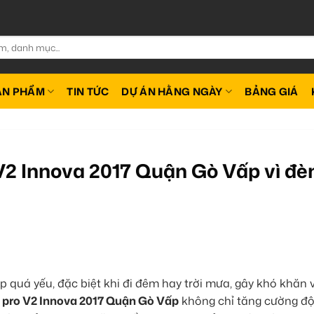
ẢN PHẨM
TIN TỨC
DỰ ÁN HẰNG NGÀY
BẢNG GIÁ
 V2 Innova 2017 Quận Gò Vấp vì đè
 quá yếu, đặc biệt khi đi đêm hay trời mưa, gây khó khăn 
 pro V2 Innova 2017 Quận Gò Vấp
không chỉ tăng cường đ