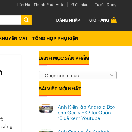
Liên Hệ – Thành Phát Auto
Giới thiệu
Tuyển Dụng
ĐĂNG NHẬP
GIỎ HÀNG
KHUYẾN MẠI
TỔNG HỢP PHỤ KIỆN
DANH MỤC SẢN PHẨM
n
Chọn danh mục
BÀI VIẾT MỚI NHẤT
Anh Kiên lắp Android Box
cho Geely EX2 tại Quận
10 để xem Youtube
và
Không
ộ sáng
có
Anh Quang lắp Android
bình