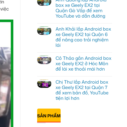
in
luận
box xe Geely EX2 tại
ở
 việc
Quận Gò Vấp để xem
Anh
Kiên
YouTube và dẫn đường
lắp
Android
Không
Box
có
Anh Khải lắp Android box
cho
bình
Geely
luận
xe Geely EX2 tại Quận 6
ở
EX2
để nâng cao trải nghiệm
Anh
tại
Quang
Quận
lái
lắp
10
Android
Không
để
box
có
xem
Cô Thảo gắn Android box
xe
bình
Youtube
Geely
luận
xe Geely EX2 ở Hóc Môn
ở
EX2
để lái xe thoải mái hơn
Anh
tại
Khải
Quận
Không
lắp
Gò
có
Android
Vấp
Chị Thư lắp Android box
bình
box
để
luận
xe Geely EX2 tại Quận 7
xe
xem
ở
Geely
YouTube
để xem bản đồ, YouTube
Cô
EX2
và
Thảo
tiện lợi hơn
tại
dẫn
gắn
Quận
đường
Android
Không
6
box
có
để
xe
bình
nâng
SẢN PHẨM
Geely
luận
cao
ở
EX2
trải
Chị
ở
nghiệm
Thư
Hóc