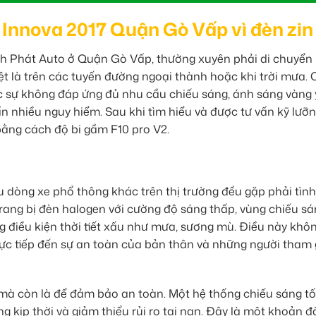
 Innova 2017 Quận Gò Vấp vì đèn zin
h Phát Auto ở Quận Gò Vấp, thường xuyên phải di chuyển
t là trên các tuyến đường ngoại thành hoặc khi trời mưa. 
ực sự không đáp ứng đủ nhu cầu chiếu sáng, ánh sáng vàng 
n nhiều nguy hiểm. Sau khi tìm hiểu và được tư vấn kỹ lưỡn
ằng cách độ bi gầm F10 pro V2.
u dòng xe phổ thông khác trên thị trường đều gặp phải tình
rang bị đèn halogen với cường độ sáng thấp, vùng chiếu s
g điều kiện thời tiết xấu như mưa, sương mù. Điều này khôn
ực tiếp đến sự an toàn của bản thân và những người tham 
 mà còn là để đảm bảo an toàn. Một hệ thống chiếu sáng tố
ng kịp thời và giảm thiểu rủi ro tai nạn. Đây là một khoản đ