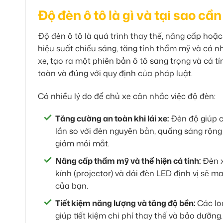
Độ đèn ô tô là gì và tại sao cần
Độ đèn ô tô là quá trình thay thế, nâng cấp hoặ
hiệu suất chiếu sáng, tăng tính thẩm mỹ và cá 
xe, tạo ra một phiên bản ô tô sang trọng và cá t
toàn và đúng với quy định của pháp luật.
Có nhiều lý do để chủ xe cân nhắc việc độ đèn:
Tăng cường an toàn khi lái xe:
Đèn độ giúp c
lần so với đèn nguyên bản, quầng sáng rộng 
giảm mỏi mắt.
Nâng cấp thẩm mỹ và thể hiện cá tính:
Đèn x
kính (projector) và dải đèn LED định vị sẽ 
của bạn.
Tiết kiệm năng lượng và tăng độ bền:
Các loạ
giúp tiết kiệm chi phí thay thế và bảo dưỡng.