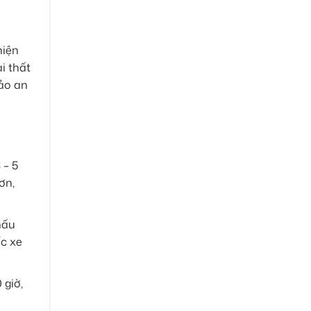
hiện
i thất
bảo an
 – 5
ơn,
hấu
ếc xe
 giờ,