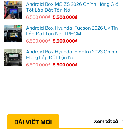
YouTube
Android Box MG ZS 2026 Chính Hãng Giá
tiện
Tốt Lắp Đặt Tận Nơi
lợi
hơn
6.500.000
₫
5.500.000
₫
Android Box Hyundai Tucson 2026 Uy Tín
Lắp Đặt Tận Nơi TPHCM
6.500.000
₫
5.500.000
₫
Android Box Hyundai Elantra 2023 Chính
Hãng Lắp Đặt Tận Nơi
6.500.000
₫
5.500.000
₫
BÀI VIẾT MỚI
Xem tất cả