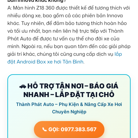
bản Innova khác không?
A: Màn hình Z18 360 được thiết kế để tương thích với
nhiều dòng xe, bao gồm cả các phiên bản Innova
khác. Tuy nhiên, để đảm bảo tương thích hoàn hảo
và tối ưu nhất, bạn nên liên hệ trực tiếp với Thành
Phát Auto để được tư vấn cụ thể cho đời xe của
mình. Ngoài ra, nếu bạn quan tâm đến các giải pháp
giải trí khác, chúng tôi cũng cung cấp dịch vụ
lắp
đặt Android Box xe hơi Tân Bình
.
🚗 HỖ TRỢ TẬN NƠI – BÁO GIÁ
NHANH – LẮP ĐẶT TẠI CHỖ
Thành Phát Auto – Phụ Kiện & Nâng Cấp Xe Hơi
Chuyên Nghiệp
📞 GỌI: 0977.383.567