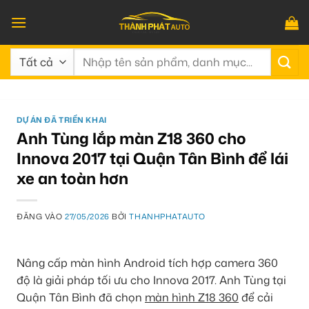
Bỏ
qua
nội
Tìm
dung
kiếm:
DỰ ÁN ĐÃ TRIỂN KHAI
Anh Tùng lắp màn Z18 360 cho
Innova 2017 tại Quận Tân Bình để lái
xe an toàn hơn
ĐĂNG VÀO
27/05/2026
BỞI
THANHPHATAUTO
Nâng cấp màn hình Android tích hợp camera 360
độ là giải pháp tối ưu cho Innova 2017. Anh Tùng tại
Quận Tân Bình đã chọn
màn hình Z18 360
để cải