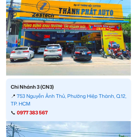
Chi Nhánh 3 (CN3)
📍
753 Nguyễn Ảnh Thủ, Phường Hiệp Thành, Q.12,
TP. HCM
📞
0977 383 567