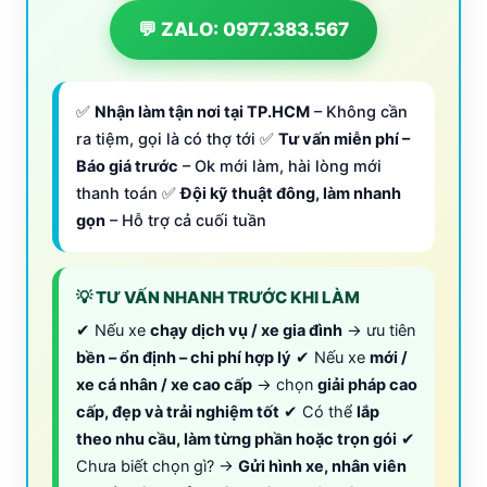
💬 ZALO: 0977.383.567
✅
Nhận làm tận nơi tại TP.HCM
– Không cần
ra tiệm, gọi là có thợ tới ✅
Tư vấn miễn phí –
Báo giá trước
– Ok mới làm, hài lòng mới
thanh toán ✅
Đội kỹ thuật đông, làm nhanh
gọn
– Hỗ trợ cả cuối tuần
💡 TƯ VẤN NHANH TRƯỚC KHI LÀM
✔ Nếu xe
chạy dịch vụ / xe gia đình
→ ưu tiên
bền – ổn định – chi phí hợp lý
✔ Nếu xe
mới /
xe cá nhân / xe cao cấp
→ chọn
giải pháp cao
cấp, đẹp và trải nghiệm tốt
✔ Có thể
lắp
theo nhu cầu, làm từng phần hoặc trọn gói
✔
Chưa biết chọn gì? →
Gửi hình xe, nhân viên