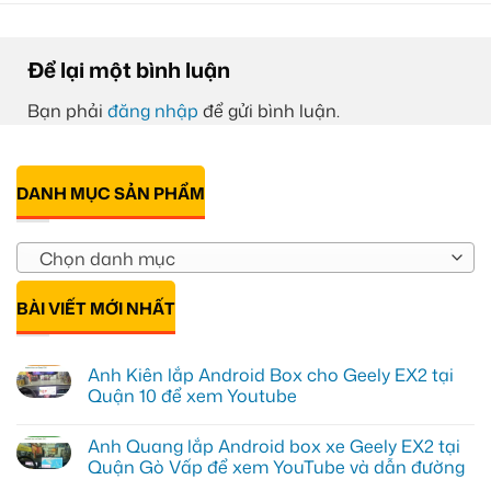
Để lại một bình luận
Bạn phải
đăng nhập
để gửi bình luận.
DANH MỤC SẢN PHẨM
Chọn danh mục
BÀI VIẾT MỚI NHẤT
Anh Kiên lắp Android Box cho Geely EX2 tại
Quận 10 để xem Youtube
Không
có
Anh Quang lắp Android box xe Geely EX2 tại
bình
luận
Quận Gò Vấp để xem YouTube và dẫn đường
ở
Anh
Không