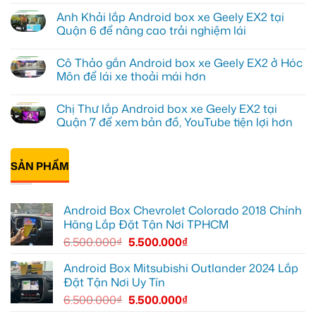
Kiên
có
Anh Khải lắp Android box xe Geely EX2 tại
lắp
bình
Android
luận
Quận 6 để nâng cao trải nghiệm lái
Box
ở
cho
Anh
Không
Geely
Quang
có
Cô Thảo gắn Android box xe Geely EX2 ở Hóc
EX2
lắp
bình
tại
Android
luận
Môn để lái xe thoải mái hơn
Quận
box
ở
10
xe
Anh
Không
để
Geely
Khải
có
Chị Thư lắp Android box xe Geely EX2 tại
xem
EX2
lắp
bình
Youtube
tại
Android
luận
Quận 7 để xem bản đồ, YouTube tiện lợi hơn
Quận
box
ở
Gò
xe
Cô
Không
Vấp
Geely
Thảo
có
để
EX2
gắn
bình
xem
tại
Android
SẢN PHẨM
luận
YouTube
Quận
box
ở
và
6
xe
Chị
dẫn
để
Geely
Thư
đường
nâng
EX2
lắp
Android Box Chevrolet Colorado 2018 Chính
cao
ở
Android
trải
Hóc
box
Hãng Lắp Đặt Tận Nơi TPHCM
nghiệm
Môn
xe
lái
để
Geely
6.500.000
₫
5.500.000
₫
lái
EX2
xe
tại
thoải
Quận
Android Box Mitsubishi Outlander 2024 Lắp
mái
7
Đặt Tận Nơi Uy Tín
hơn
để
xem
6.500.000
₫
5.500.000
₫
bản
đồ,