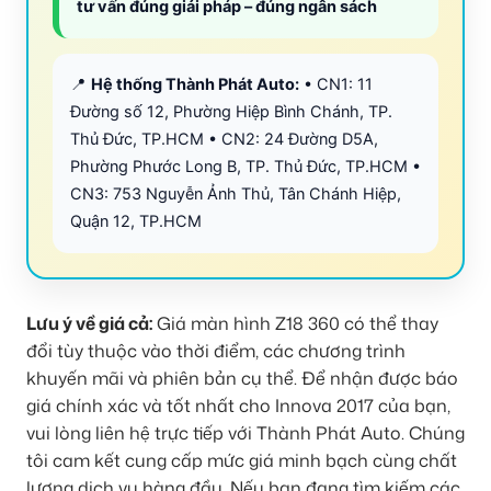
tư vấn đúng giải pháp – đúng ngân sách
📍
Hệ thống Thành Phát Auto:
• CN1: 11
Đường số 12, Phường Hiệp Bình Chánh, TP.
Thủ Đức, TP.HCM • CN2: 24 Đường D5A,
Phường Phước Long B, TP. Thủ Đức, TP.HCM •
CN3: 753 Nguyễn Ảnh Thủ, Tân Chánh Hiệp,
Quận 12, TP.HCM
Lưu ý về giá cả:
Giá màn hình Z18 360 có thể thay
đổi tùy thuộc vào thời điểm, các chương trình
khuyến mãi và phiên bản cụ thể. Để nhận được báo
giá chính xác và tốt nhất cho Innova 2017 của bạn,
vui lòng liên hệ trực tiếp với Thành Phát Auto. Chúng
tôi cam kết cung cấp mức giá minh bạch cùng chất
lượng dịch vụ hàng đầu. Nếu bạn đang tìm kiếm các