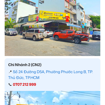
Chi Nhánh 2 (CN2)
📍
Số 24 Đường D5A, Phường Phước Long B, TP.
Thủ Đức, TP.HCM
📞
0707 212 999