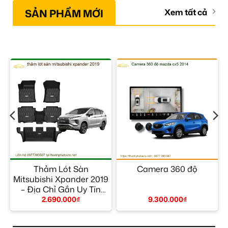
SẢN PHẨM MỚI
Xem tất cả
–
Thảm Lót Sàn
Camera 360 độ
Mitsubishi Xpander 2019
– Địa Chỉ Gắn Uy Tín
TPHCM
2.690.000
₫
9.300.000
₫