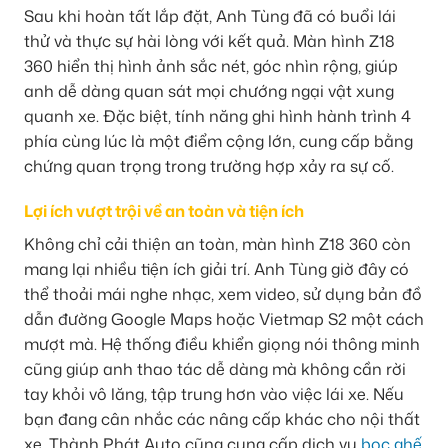
Sau khi hoàn tất lắp đặt, Anh Tùng đã có buổi lái
thử và thực sự hài lòng với kết quả. Màn hình Z18
360 hiển thị hình ảnh sắc nét, góc nhìn rộng, giúp
anh dễ dàng quan sát mọi chướng ngại vật xung
quanh xe. Đặc biệt, tính năng ghi hình hành trình 4
phía cùng lúc là một điểm cộng lớn, cung cấp bằng
chứng quan trọng trong trường hợp xảy ra sự cố.
Lợi ích vượt trội về an toàn và tiện ích
Không chỉ cải thiện an toàn, màn hình Z18 360 còn
mang lại nhiều tiện ích giải trí. Anh Tùng giờ đây có
thể thoải mái nghe nhạc, xem video, sử dụng bản đồ
dẫn đường Google Maps hoặc Vietmap S2 một cách
mượt mà. Hệ thống điều khiển giọng nói thông minh
cũng giúp anh thao tác dễ dàng mà không cần rời
tay khỏi vô lăng, tập trung hơn vào việc lái xe. Nếu
bạn đang cân nhắc các nâng cấp khác cho nội thất
xe, Thành Phát Auto cũng cung cấp dịch vụ
bọc ghế