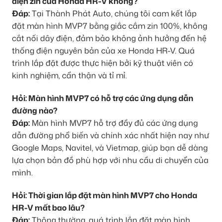
điện zin của Honda HR-V không?
Đáp:
Tại Thành Phát Auto, chúng tôi cam kết lắp
đặt màn hình MVP7 bằng giắc cắm zin 100%, không
cắt nối dây điện, đảm bảo không ảnh hưởng đến hệ
thống điện nguyên bản của xe Honda HR-V. Quá
trình lắp đặt được thực hiện bởi kỹ thuật viên có
kinh nghiệm, cẩn thận và tỉ mỉ.
Hỏi: Màn hình MVP7 có hỗ trợ các ứng dụng dẫn
đường nào?
Đáp:
Màn hình MVP7 hỗ trợ đầy đủ các ứng dụng
dẫn đường phổ biến và chính xác nhất hiện nay như
Google Maps, Navitel, và Vietmap, giúp bạn dễ dàng
lựa chọn bản đồ phù hợp với nhu cầu di chuyển của
mình.
Hỏi: Thời gian lắp đặt màn hình MVP7 cho Honda
HR-V mất bao lâu?
Đáp:
Thông thường, quá trình lắp đặt màn hình