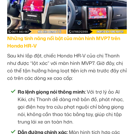
Những tính năng nổi bật của màn hình MVP7 trên
Honda HR-V
Sau khi lắp đặt, chiếc Honda HR-V của chị Thanh
như được “lột xác” với màn hình MVP7. Giờ đây, chị
có thể tận hưởng hàng loạt tiện ích mà trước đây chỉ
có trên các dòng xe cao cấp:
Ra lệnh giọng nói thông minh:
Với trợ lý ảo AI
Kiki, chị Thanh dễ dàng mở bản đồ, phát nhạc,
gọi điện hay tra cứu phạt nguội chỉ bằng giọng
nói, không cần thao tác bằng tay, giúp chị tập
trung lái xe an toàn hơn.
Dẫn đường chính xác:
Màn hình tích hợp các