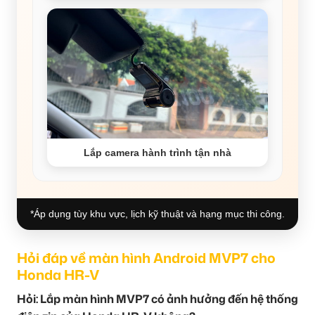
Lắp camera hành trình tận nhà
*Áp dụng tùy khu vực, lịch kỹ thuật và hạng mục thi công.
Hỏi đáp về màn hình Android MVP7 cho
Honda HR-V
Hỏi: Lắp màn hình MVP7 có ảnh hưởng đến hệ thống