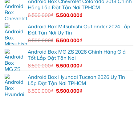
tiện
Everest
Android Box Chevrolet Colorado 2018 Chính
ích
tại
Hãng Lắp Đặt Tận Nơi TPHCM
Thủ
Đức
6.500.000
₫
5.500.000
₫
cần
ánh
sáng
Android Box Mitsubishi Outlander 2024 Lắp
tốt
Đặt Tận Nơi Uy Tín
hơn
6.500.000
₫
5.500.000
₫
Android Box MG ZS 2026 Chính Hãng Giá
Tốt Lắp Đặt Tận Nơi
6.500.000
₫
5.500.000
₫
Android Box Hyundai Tucson 2026 Uy Tín
Lắp Đặt Tận Nơi TPHCM
6.500.000
₫
5.500.000
₫