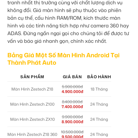
tranh nhất thị trường cùng với chất lượng dịch vụ
không đổi. Giá màn hình sẽ phụ thuộc vào phiên
bản cụ thể, cấu hình RAM/ROM, kích thước màn
hình và các tính năng tích hợp như camera 360 hay
ADAS. Đừng ngần ngại gọi cho chúng tôi để được tư
vấn và báo giá nhanh gọn, chính xác nhất.
Bảng Giá Một Số Màn Hình Android Tại
Thành Phát Auto
SẢN PHẨM
GIÁ BÁN
BẢO HÀNH
5.900.000đ
Màn Hình Zestech Z18
18 Tháng
4.900.000đ
8.400.000đ
Màn Hình Zestech Z100
24 Tháng
7.400.000đ
9.900.000đ
Màn Hình Zestech ZX10
24 Tháng
8.900.000đ
10.500.000đ
Màn Hình Zestech Z18 360
24 Tháng
9.500.000đ