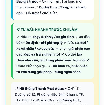
Báo giá trước
– Ok mới làm, hài lòng mới
thanh toán ✅
Đội kỹ thuật đông, làm nhanh
gọn
– Hỗ trợ cả cuối tuần
💡 TƯ VẤN NHANH TRƯỚC KHI LÀM
✔ Nếu xe
chạy dịch vụ / xe gia đình
→ ưu tiên
bền – ổn định – chi phí hợp lý
✔ Nếu xe
mới /
xe cá nhân / xe cao cấp
→ chọn
giải pháp cao
cấp, đẹp và trải nghiệm tốt
✔ Có thể
lắp
theo nhu cầu, làm từng phần hoặc trọn gói
✔
Chưa biết chọn gì? →
Gửi hình xe, nhân viên
tư vấn đúng giải pháp – đúng ngân sách
📍
Hệ thống Thành Phát Auto:
• CN1: 11
Đường số 12, Phường Hiệp Bình Chánh, TP.
Thủ Đức, TP.HCM • CN2: 24 Đường D5A,