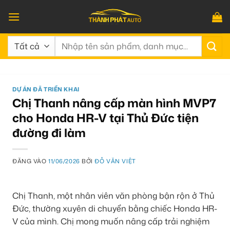
Bỏ
qua
nội
Tìm
dung
kiếm:
DỰ ÁN ĐÃ TRIỂN KHAI
Chị Thanh nâng cấp màn hình MVP7
cho Honda HR-V tại Thủ Đức tiện
đường đi làm
ĐĂNG VÀO
11/06/2026
BỞI
ĐỖ VĂN VIỆT
Chị Thanh, một nhân viên văn phòng bận rộn ở Thủ
Đức, thường xuyên di chuyển bằng chiếc Honda HR-
V của mình. Chị mong muốn nâng cấp trải nghiệm