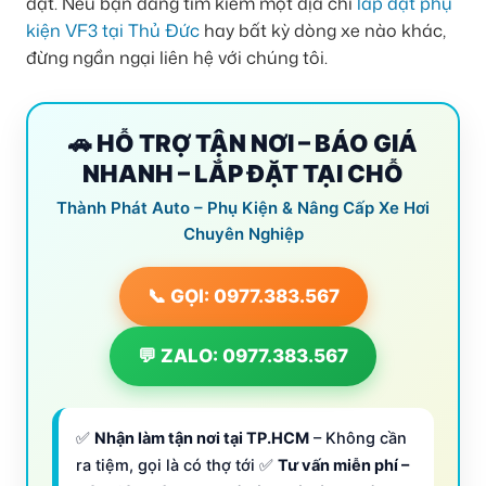
đặt. Nếu bạn đang tìm kiếm một địa chỉ
lắp đặt phụ
kiện VF3 tại Thủ Đức
hay bất kỳ dòng xe nào khác,
đừng ngần ngại liên hệ với chúng tôi.
🚗 HỖ TRỢ TẬN NƠI – BÁO GIÁ
NHANH – LẮP ĐẶT TẠI CHỖ
Thành Phát Auto – Phụ Kiện & Nâng Cấp Xe Hơi
Chuyên Nghiệp
📞 GỌI: 0977.383.567
💬 ZALO: 0977.383.567
✅
Nhận làm tận nơi tại TP.HCM
– Không cần
ra tiệm, gọi là có thợ tới ✅
Tư vấn miễn phí –