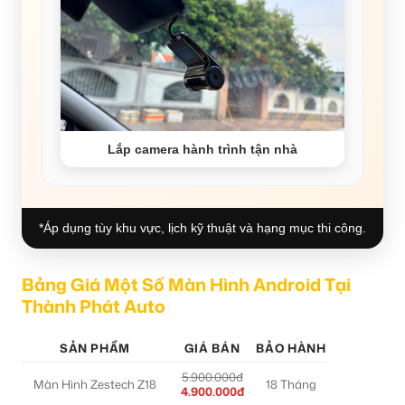
Lắp camera hành trình tận nhà
*Áp dụng tùy khu vực, lịch kỹ thuật và hạng mục thi công.
Bảng Giá Một Số Màn Hình Android Tại
Thành Phát Auto
SẢN PHẨM
GIÁ BÁN
BẢO HÀNH
5.900.000đ
Màn Hình Zestech Z18
18 Tháng
4.900.000đ