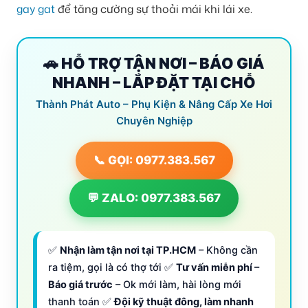
gay gat
để tăng cường sự thoải mái khi lái xe.
🚗 HỖ TRỢ TẬN NƠI – BÁO GIÁ
NHANH – LẮP ĐẶT TẠI CHỖ
Thành Phát Auto – Phụ Kiện & Nâng Cấp Xe Hơi
Chuyên Nghiệp
📞 GỌI: 0977.383.567
💬 ZALO: 0977.383.567
✅
Nhận làm tận nơi tại TP.HCM
– Không cần
ra tiệm, gọi là có thợ tới ✅
Tư vấn miễn phí –
Báo giá trước
– Ok mới làm, hài lòng mới
thanh toán ✅
Đội kỹ thuật đông, làm nhanh