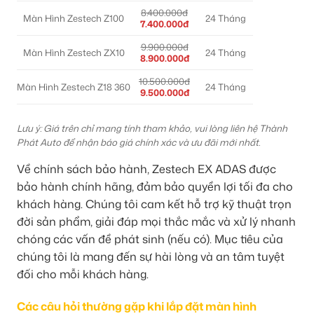
8.400.000đ
Màn Hình Zestech Z100
24 Tháng
7.400.000đ
9.900.000đ
Màn Hình Zestech ZX10
24 Tháng
8.900.000đ
10.500.000đ
Màn Hình Zestech Z18 360
24 Tháng
9.500.000đ
Lưu ý: Giá trên chỉ mang tính tham khảo, vui lòng liên hệ Thành
Phát Auto để nhận báo giá chính xác và ưu đãi mới nhất.
Về chính sách bảo hành, Zestech EX ADAS được
bảo hành chính hãng, đảm bảo quyền lợi tối đa cho
khách hàng. Chúng tôi cam kết hỗ trợ kỹ thuật trọn
đời sản phẩm, giải đáp mọi thắc mắc và xử lý nhanh
chóng các vấn đề phát sinh (nếu có). Mục tiêu của
chúng tôi là mang đến sự hài lòng và an tâm tuyệt
đối cho mỗi khách hàng.
Các câu hỏi thường gặp khi lắp đặt màn hình