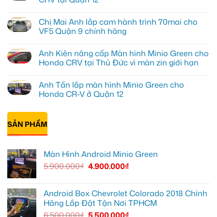
ở
Anh
Không
Khôi
có
Chị Mai Anh lắp cam hành trình 70mai cho
lắp
bình
màn
luận
VF5 Quận 9 chính hãng
hình
ở
Zestech
Anh
Không
ô
Kiên
có
Anh Kiên nâng cấp Màn hình Minio Green cho
tô
lắp
bình
Hyundai
Android
luận
Honda CRV tại Thủ Đức vì màn zin giới hạn
Accent
Box
ở
Quận
ô
Chị
Không
Thủ
tô
Mai
có
Anh Tấn lắp màn hình Minio Green cho
Đức
cho
Anh
bình
Honda
lắp
luận
Honda CR-V ở Quận 12
CRV
cam
ở
tại
hành
Anh
Không
Quận
trình
Kiên
có
12
70mai
nâng
bình
cho
cấp
SẢN PHẨM
luận
VF5
Màn
ở
Quận
hình
Anh
9
Minio
Tấn
chính
Green
lắp
Màn Hình Android Minio Green
hãng
cho
màn
Honda
hình
5.900.000
₫
4.900.000
₫
CRV
Minio
tại
Green
Thủ
cho
Đức
Honda
vì
CR-
Android Box Chevrolet Colorado 2018 Chính
màn
V
Hãng Lắp Đặt Tận Nơi TPHCM
zin
ở
giới
Quận
6.500.000
₫
5.500.000
₫
hạn
12