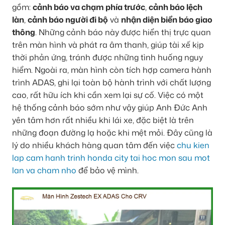
gồm:
cảnh báo va chạm phía trước
,
cảnh báo lệch
làn
,
cảnh báo người đi bộ
và
nhận diện biển báo giao
thông
. Những cảnh báo này được hiển thị trực quan
trên màn hình và phát ra âm thanh, giúp tài xế kịp
thời phản ứng, tránh được những tình huống nguy
hiểm. Ngoài ra, màn hình còn tích hợp camera hành
trình ADAS, ghi lại toàn bộ hành trình với chất lượng
cao, rất hữu ích khi cần xem lại sự cố. Việc có một
hệ thống cảnh báo sớm như vậy giúp Anh Đức Anh
yên tâm hơn rất nhiều khi lái xe, đặc biệt là trên
những đoạn đường lạ hoặc khi mệt mỏi. Đây cũng là
lý do nhiều khách hàng quan tâm đến việc
chu kien
lap cam hanh trinh honda city tai hoc mon sau mot
lan va cham nho
để bảo vệ mình.