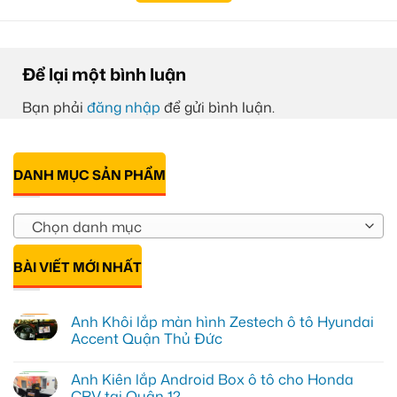
Để lại một bình luận
Bạn phải
đăng nhập
để gửi bình luận.
DANH MỤC SẢN PHẨM
Chọn danh mục
BÀI VIẾT MỚI NHẤT
Anh Khôi lắp màn hình Zestech ô tô Hyundai
Accent Quận Thủ Đức
Không
có
Anh Kiên lắp Android Box ô tô cho Honda
bình
luận
CRV tại Quận 12