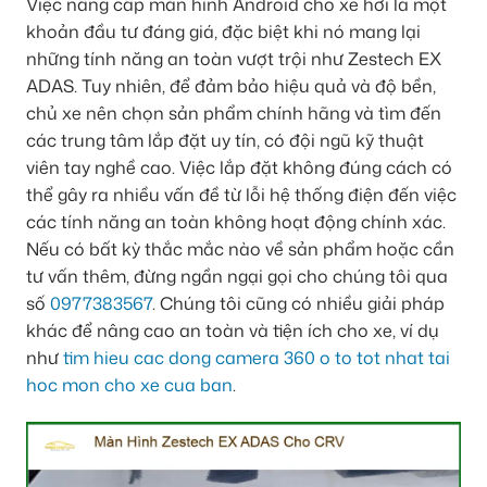
Việc nâng cấp màn hình Android cho xe hơi là một
khoản đầu tư đáng giá, đặc biệt khi nó mang lại
những tính năng an toàn vượt trội như Zestech EX
ADAS. Tuy nhiên, để đảm bảo hiệu quả và độ bền,
chủ xe nên chọn sản phẩm chính hãng và tìm đến
các trung tâm lắp đặt uy tín, có đội ngũ kỹ thuật
viên tay nghề cao. Việc lắp đặt không đúng cách có
thể gây ra nhiều vấn đề từ lỗi hệ thống điện đến việc
các tính năng an toàn không hoạt động chính xác.
Nếu có bất kỳ thắc mắc nào về sản phẩm hoặc cần
tư vấn thêm, đừng ngần ngại gọi cho chúng tôi qua
số
0977383567
. Chúng tôi cũng có nhiều giải pháp
khác để nâng cao an toàn và tiện ích cho xe, ví dụ
như
tim hieu cac dong camera 360 o to tot nhat tai
hoc mon cho xe cua ban
.