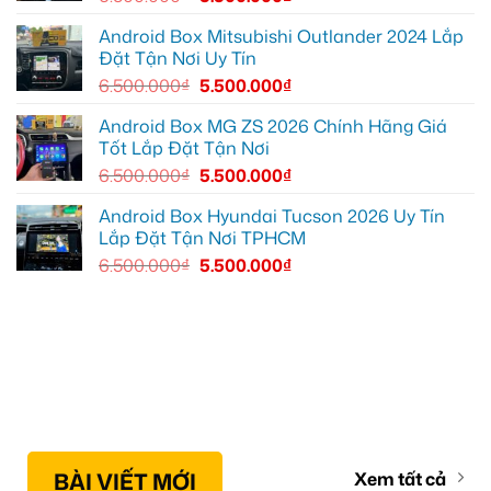
Android Box Mitsubishi Outlander 2024 Lắp
Đặt Tận Nơi Uy Tín
6.500.000
₫
5.500.000
₫
Android Box MG ZS 2026 Chính Hãng Giá
Tốt Lắp Đặt Tận Nơi
6.500.000
₫
5.500.000
₫
Android Box Hyundai Tucson 2026 Uy Tín
Lắp Đặt Tận Nơi TPHCM
6.500.000
₫
5.500.000
₫
BÀI VIẾT MỚI
Xem tất cả