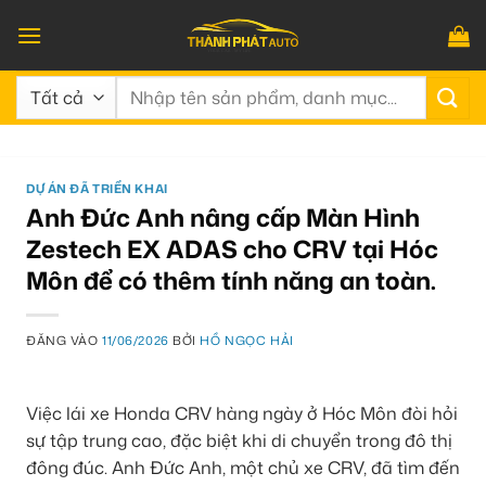
Bỏ
qua
nội
Tìm
dung
kiếm:
DỰ ÁN ĐÃ TRIỂN KHAI
Anh Đức Anh nâng cấp Màn Hình
Zestech EX ADAS cho CRV tại Hóc
Môn để có thêm tính năng an toàn.
ĐĂNG VÀO
11/06/2026
BỞI
HỒ NGỌC HẢI
Việc lái xe Honda CRV hàng ngày ở Hóc Môn đòi hỏi
sự tập trung cao, đặc biệt khi di chuyển trong đô thị
đông đúc. Anh Đức Anh, một chủ xe CRV, đã tìm đến