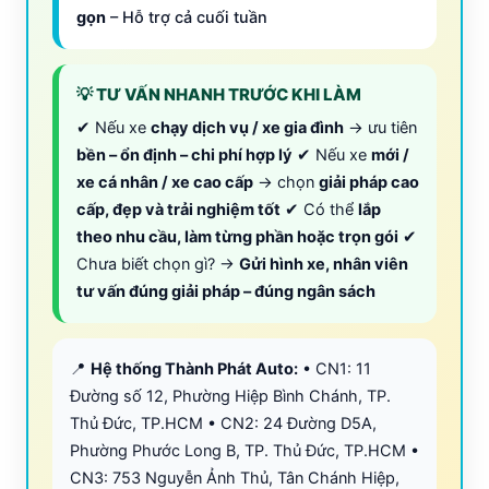
gọn
– Hỗ trợ cả cuối tuần
💡 TƯ VẤN NHANH TRƯỚC KHI LÀM
✔ Nếu xe
chạy dịch vụ / xe gia đình
→ ưu tiên
bền – ổn định – chi phí hợp lý
✔ Nếu xe
mới /
xe cá nhân / xe cao cấp
→ chọn
giải pháp cao
cấp, đẹp và trải nghiệm tốt
✔ Có thể
lắp
theo nhu cầu, làm từng phần hoặc trọn gói
✔
Chưa biết chọn gì? →
Gửi hình xe, nhân viên
tư vấn đúng giải pháp – đúng ngân sách
📍
Hệ thống Thành Phát Auto:
• CN1: 11
Đường số 12, Phường Hiệp Bình Chánh, TP.
Thủ Đức, TP.HCM • CN2: 24 Đường D5A,
Phường Phước Long B, TP. Thủ Đức, TP.HCM •
CN3: 753 Nguyễn Ảnh Thủ, Tân Chánh Hiệp,