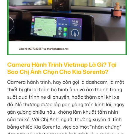
Camera Hành Trình Vietmap Là Gì? Tại
Sao Chị Ánh Chọn Cho Kia Sorento?
Camera hành trình, hay còn gọi là dashcam, là một
thiết bị ghi lại toàn bộ hình ảnh và âm thanh trong
suốt quá trình xe di chuyển, hoặc thậm chí khi xe
đỗ. Nó thường được lắp gọn gàng trên kính lái, ngay
gần gương chiếu hậu, không làm khuất tầm nhìn
của tài xế. Với Chị Ánh, người thường xuyên đi tỉnh
bằng chiếc Kia Sorento, việc có một “nhân chứng”