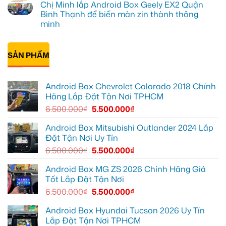
Chị Minh lắp Android Box Geely EX2 Quận
để
EX2
gắn
bình
xem
tại
Android
luận
Bình Thạnh để biến màn zin thành thông
YouTube
Quận
box
ở
minh
và
6
xe
Chị
dẫn
để
Geely
Thư
Không
đường
nâng
EX2
lắp
có
cao
ở
Android
bình
trải
Hóc
box
SẢN PHẨM
luận
nghiệm
Môn
xe
ở
lái
để
Geely
Chị
lái
EX2
Minh
xe
tại
lắp
thoải
Quận
Android Box Chevrolet Colorado 2018 Chính
Android
mái
7
Box
Hãng Lắp Đặt Tận Nơi TPHCM
hơn
để
Geely
xem
EX2
6.500.000
₫
5.500.000
₫
bản
Quận
đồ,
Bình
YouTube
Thạnh
Android Box Mitsubishi Outlander 2024 Lắp
tiện
để
lợi
Đặt Tận Nơi Uy Tín
biến
hơn
màn
6.500.000
₫
5.500.000
₫
zin
thành
thông
Android Box MG ZS 2026 Chính Hãng Giá
minh
Tốt Lắp Đặt Tận Nơi
6.500.000
₫
5.500.000
₫
Android Box Hyundai Tucson 2026 Uy Tín
Lắp Đặt Tận Nơi TPHCM