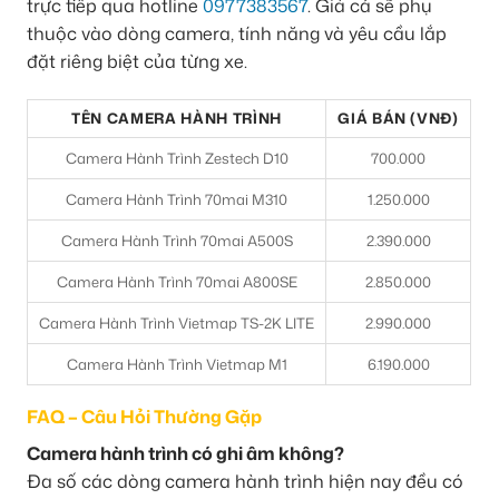
trực tiếp qua hotline
0977383567
. Giá cả sẽ phụ
thuộc vào dòng camera, tính năng và yêu cầu lắp
đặt riêng biệt của từng xe.
TÊN CAMERA HÀNH TRÌNH
GIÁ BÁN (VNĐ)
Camera Hành Trình Zestech D10
700.000
Camera Hành Trình 70mai M310
1.250.000
Camera Hành Trình 70mai A500S
2.390.000
Camera Hành Trình 70mai A800SE
2.850.000
Camera Hành Trình Vietmap TS-2K LITE
2.990.000
Camera Hành Trình Vietmap M1
6.190.000
FAQ – Câu Hỏi Thường Gặp
Camera hành trình có ghi âm không?
Đa số các dòng camera hành trình hiện nay đều có