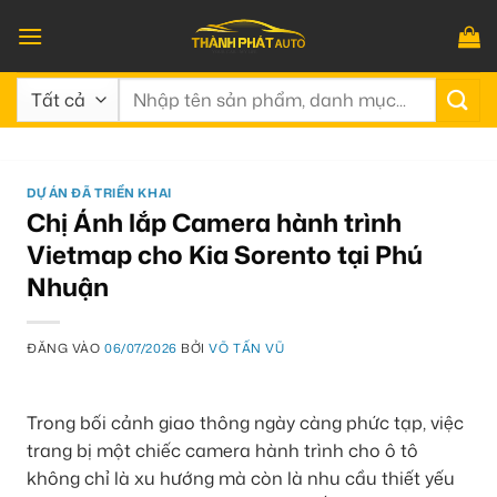
Bỏ
qua
nội
Tìm
dung
kiếm:
DỰ ÁN ĐÃ TRIỂN KHAI
Chị Ánh lắp Camera hành trình
Vietmap cho Kia Sorento tại Phú
Nhuận
ĐĂNG VÀO
06/07/2026
BỞI
VÕ TẤN VŨ
Trong bối cảnh giao thông ngày càng phức tạp, việc
trang bị một chiếc camera hành trình cho ô tô
không chỉ là xu hướng mà còn là nhu cầu thiết yếu