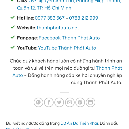
CN3:
753 Nguyễn Ảnh Thủ, Phường Hiệp Thành,
Quận 12, TP. Hồ Chí Minh
Hotline:
0977 383 567
–
0788 212 999
Website:
thanhphatauto.net
Fanpage:
Facebook Thành Phát Auto
YouTube:
YouTube Thành Phát Auto
Chúc quý khách hàng luôn có những hành trình an
toàn và vui vẻ trên mọi nẻo đường! từ
Thành Phát
Auto
– Đồng hành nâng cấp xe hơi chuyên nghiệp
cùng Thành Phát Auto.
Bài viết này được đăng trong
Dự Án Đã Triển Khai
. Đánh dấu