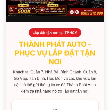
Lắp đặt tận nơi tại TP.HCM
THÀNH PHÁT AUTO -
PHỤC VỤ LẮP ĐẶT TẬN
NƠI
Khách tại Quận 7, Nhà Bè, Bình Chánh, Quận 8,
Gò Vấp, Tân Bình, Hóc Môn và các khu vực lân
cận có thể gửi thông tin xe để Thành Phát Auto
kiểm tra khả năng hỗ trợ lắp đặt tận nơi.
🚗