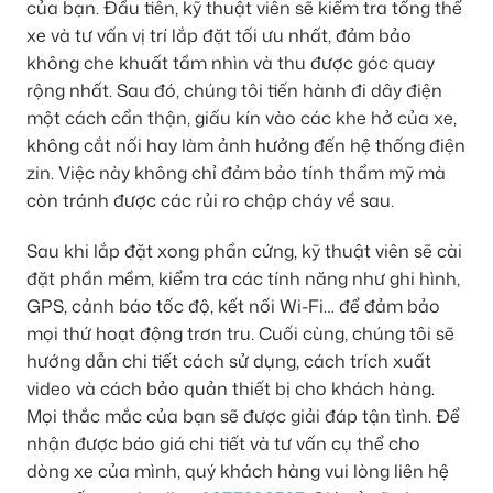
của bạn. Đầu tiên, kỹ thuật viên sẽ kiểm tra tổng thể
xe và tư vấn vị trí lắp đặt tối ưu nhất, đảm bảo
không che khuất tầm nhìn và thu được góc quay
rộng nhất. Sau đó, chúng tôi tiến hành đi dây điện
một cách cẩn thận, giấu kín vào các khe hở của xe,
không cắt nối hay làm ảnh hưởng đến hệ thống điện
zin. Việc này không chỉ đảm bảo tính thẩm mỹ mà
còn tránh được các rủi ro chập cháy về sau.
Sau khi lắp đặt xong phần cứng, kỹ thuật viên sẽ cài
đặt phần mềm, kiểm tra các tính năng như ghi hình,
GPS, cảnh báo tốc độ, kết nối Wi-Fi… để đảm bảo
mọi thứ hoạt động trơn tru. Cuối cùng, chúng tôi sẽ
hướng dẫn chi tiết cách sử dụng, cách trích xuất
video và cách bảo quản thiết bị cho khách hàng.
Mọi thắc mắc của bạn sẽ được giải đáp tận tình. Để
nhận được báo giá chi tiết và tư vấn cụ thể cho
dòng xe của mình, quý khách hàng vui lòng liên hệ