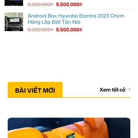
6.500.000
₫
5.500.000
₫
Android Box Hyundai Elantra 2023 Chính
Hãng Lắp Đặt Tận Nơi
6.500.000
₫
5.500.000
₫
BÀI VIẾT MỚI
Xem tất cả