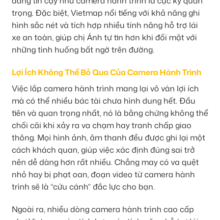
đáng tin cậy như camera hành trình là cực kỳ quan
trọng. Đặc biệt, Vietmap nổi tiếng với khả năng ghi
hình sắc nét và tích hợp nhiều tính năng hỗ trợ lái
xe an toàn, giúp chị Ánh tự tin hơn khi đối mặt với
những tình huống bất ngờ trên đường.
Lợi Ích Không Thể Bỏ Qua Của Camera Hành Trình
Việc lắp camera hành trình mang lại vô vàn lợi ích
mà có thể nhiều bác tài chưa hình dung hết. Đầu
tiên và quan trọng nhất, nó là bằng chứng không thể
chối cãi khi xảy ra va chạm hay tranh chấp giao
thông. Mọi hình ảnh, âm thanh đều được ghi lại một
cách khách quan, giúp việc xác định đúng sai trở
nên dễ dàng hơn rất nhiều. Chẳng may có va quệt
nhỏ hay bị phạt oan, đoạn video từ camera hành
trình sẽ là “cứu cánh” đắc lực cho bạn.
Ngoài ra, nhiều dòng camera hành trình cao cấp