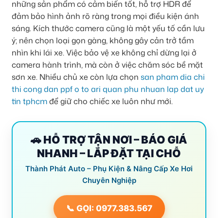
những sản phẩm có cảm biến tốt, hỗ trợ HDR để
đảm bảo hình ảnh rõ ràng trong mọi điều kiện ánh
sáng. Kích thước camera cũng là một yếu tố cần lưu
ý; nên chọn loại gọn gàng, không gây cản trở tầm
nhìn khi lái xe. Việc bảo vệ xe không chỉ dừng lại ở
camera hành trình, mà còn ở việc chăm sóc bề mặt
sơn xe. Nhiều chủ xe còn lựa chọn
san pham dia chi
thi cong dan ppf o to ari quan phu nhuan lap dat uy
tin tphcm
để giữ cho chiếc xe luôn như mới.
🚗 HỖ TRỢ TẬN NƠI – BÁO GIÁ
NHANH – LẮP ĐẶT TẠI CHỖ
Thành Phát Auto – Phụ Kiện & Nâng Cấp Xe Hơi
Chuyên Nghiệp
📞 GỌI: 0977.383.567