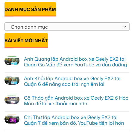
DANH MỤC SẢN PHẨM
Chọn danh mục
BÀI VIẾT MỚI NHẤT
Anh Quang lắp Android box xe Geely EX2 tại
Quận Gò Vấp để xem YouTube và dẫn đường
Không
có
Anh Khải lắp Android box xe Geely EX2 tại
bình
luận
Quận 6 để nâng cao trải nghiệm lái
ở
Anh
Không
Quang
có
Cô Thảo gắn Android box xe Geely EX2 ở Hóc
lắp
bình
Android
luận
Môn để lái xe thoải mái hơn
box
ở
xe
Anh
Không
Geely
Khải
có
Chị Thư lắp Android box xe Geely EX2 tại
EX2
lắp
bình
tại
Android
luận
Quận 7 để xem bản đồ, YouTube tiện lợi hơn
Quận
box
ở
Gò
xe
Cô
Không
Vấp
Geely
Thảo
có