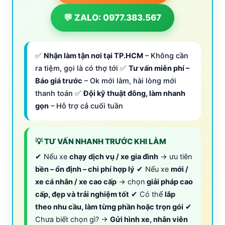
💬 ZALO: 0977.383.567
✅
Nhận làm tận nơi tại TP.HCM
– Không cần
ra tiệm, gọi là có thợ tới ✅
Tư vấn miễn phí –
Báo giá trước
– Ok mới làm, hài lòng mới
thanh toán ✅
Đội kỹ thuật đông, làm nhanh
gọn
– Hỗ trợ cả cuối tuần
💡 TƯ VẤN NHANH TRƯỚC KHI LÀM
✔ Nếu xe
chạy dịch vụ / xe gia đình
→ ưu tiên
bền – ổn định – chi phí hợp lý
✔ Nếu xe
mới /
xe cá nhân / xe cao cấp
→ chọn
giải pháp cao
cấp, đẹp và trải nghiệm tốt
✔ Có thể
lắp
theo nhu cầu, làm từng phần hoặc trọn gói
✔
Chưa biết chọn gì? →
Gửi hình xe, nhân viên