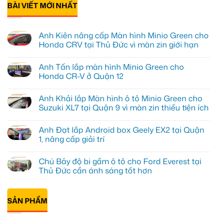
BÀI VIẾT MỚI NHẤT
Anh Kiên nâng cấp Màn hình Minio Green cho
Honda CRV tại Thủ Đức vì màn zin giới hạn
Không
có
Anh Tấn lắp màn hình Minio Green cho
bình
luận
Honda CR-V ở Quận 12
ở
Anh
Không
Kiên
có
Anh Khải lắp Màn hình ô tô Minio Green cho
nâng
bình
cấp
luận
Suzuki XL7 tại Quận 9 vì màn zin thiếu tiện ích
Màn
ở
hình
Anh
Không
Minio
Tấn
có
Anh Đạt lắp Android box Geely EX2 tại Quận
Green
lắp
bình
cho
màn
luận
1, nâng cấp giải trí
Honda
hình
ở
CRV
Minio
Anh
Không
tại
Green
Khải
có
Chú Bảy độ bi gầm ô tô cho Ford Everest tại
Thủ
cho
lắp
bình
Đức
Honda
Màn
luận
Thủ Đức cần ánh sáng tốt hơn
vì
CR-
hình
ở
màn
V
ô
Anh
Không
zin
ở
tô
Đạt
có
giới
Quận
Minio
lắp
bình
hạn
12
Green
Android
SẢN PHẨM
luận
cho
box
ở
Suzuki
Geely
Chú