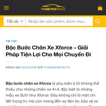
Bỏ
qua
nội
Tìm
dung
kiếm:
TIN TỨC
Bậc Bước Chân Xe Xforce – Giải
Pháp Tiện Lợi Cho Mọi Chuyến Đi
ĐĂNG VÀO
30/12/2025
BỞI
THANHPHATAUTO
Bậc bước chân xe Xforce
là phụ kiện ô tô không thể
thiếu cho những chiếc xe 4×4, đặc biệt là những
mẫu xe SUV như Xforce. Đây không chỉ là một chi
tiết trang trí, mà còn mang đến sự tiện lợi, bảo vệ xe