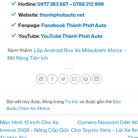
Hotline:
0977 383 567
–
0788 212 999
Website:
thanhphatauto.net
Fanpage:
Facebook Thành Phát Auto
YouTube:
YouTube Thành Phát Auto
Xem thêm:
Lắp Android Box Xe Mitsubishi Xforce –
Mở Rộng Tiện Ích
Bài viết này được đăng trong
Tin tức
và được gắn thẻ
Bậc
Bước Chân Xe Xforce
.
Màn Hình 13 Inch Cho Xe
Camera Navicom D4K 4K
Innova 2009 – Nâng Cấp Giải
Cho Toyota Yaris – Lái Xe An
Trí Hiện Đại
Tâm