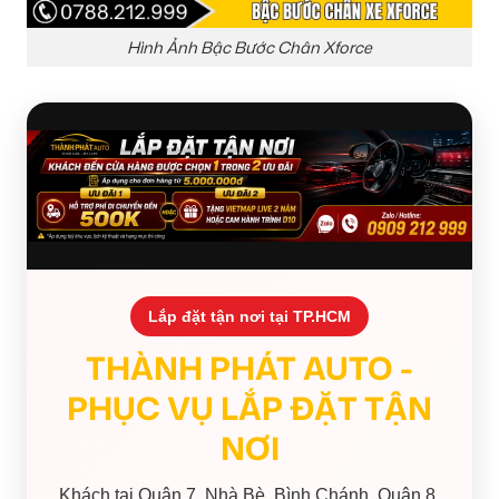
Hình Ảnh Bậc Bước Chân Xforce
Lắp đặt tận nơi tại TP.HCM
THÀNH PHÁT AUTO -
PHỤC VỤ LẮP ĐẶT TẬN
NƠI
Khách tại Quận 7, Nhà Bè, Bình Chánh, Quận 8,