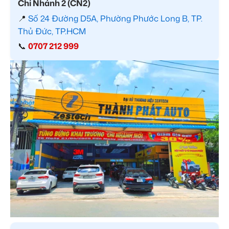
Chi Nhánh 2 (CN2)
📍
Số 24 Đường D5A, Phường Phước Long B, TP.
Thủ Đức, TP.HCM
📞
0707 212 999