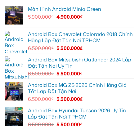
XL7
EX2
Bảy
tại
tại
độ
Màn Hình Android Minio Green
Quận
Quận
bi
9
1,
gầm
5.900.000
₫
4.900.000
₫
vì
nâng
ô
màn
cấp
tô
zin
giải
cho
thiếu
trí
Ford
tiện
Everest
Android Box Chevrolet Colorado 2018 Chính
ích
tại
Hãng Lắp Đặt Tận Nơi TPHCM
Thủ
Đức
6.500.000
₫
5.500.000
₫
cần
ánh
sáng
Android Box Mitsubishi Outlander 2024 Lắp
tốt
Đặt Tận Nơi Uy Tín
hơn
6.500.000
₫
5.500.000
₫
Android Box MG ZS 2026 Chính Hãng Giá
Tốt Lắp Đặt Tận Nơi
6.500.000
₫
5.500.000
₫
Android Box Hyundai Tucson 2026 Uy Tín
Lắp Đặt Tận Nơi TPHCM
6.500.000
₫
5.500.000
₫