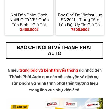
Nơi Dán Phim Cách
Bọc Ghế Da Vinfast Lux
1
Nhiệt Ô Tô VF2 Quận
SA 2021 – Trung Tâm
Tân Bình – Giá Tốt
Lắp Đặt Uy Tín Giá Tốt
TPHCM
TPHCM
2.400.000
₫
7.500.000
₫
BÁO CHÍ NÓI GÌ VỀ THÀNH PHÁT
AUTO
Nhiều
trang báo và kênh truyền thông
đã nhắc đến
Thành Phát Auto qua các câu chuyện về dịch vụ,
sản phẩm và hành trình phát triển thương hiệu
trong lĩnh vực phụ kiện ô tô.