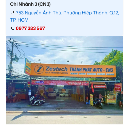
Chi Nhánh 3 (CN3)
📍
753 Nguyễn Ảnh Thủ, Phường Hiệp Thành, Q.12,
TP. HCM
📞
0977 383 567