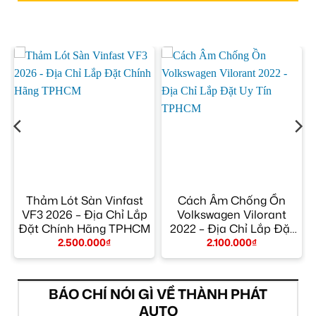
x
Thảm Lót Sàn Vinfast
Cách Âm Chống Ồn
p
VF3 2026 – Địa Chỉ Lắp
Volkswagen Vilorant
t
Đặt Chính Hãng TPHCM
2022 – Địa Chỉ Lắp Đặt
Uy Tín TPHCM
2.500.000
₫
2.100.000
₫
BÁO CHÍ NÓI GÌ VỀ THÀNH PHÁT
AUTO