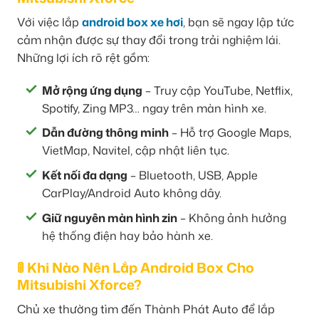
Với việc lắp
android box xe hơi
, bạn sẽ ngay lập tức
cảm nhận được sự thay đổi trong trải nghiệm lái.
Những lợi ích rõ rệt gồm:
Mở rộng ứng dụng
– Truy cập YouTube, Netflix,
Spotify, Zing MP3… ngay trên màn hình xe.
Dẫn đường thông minh
– Hỗ trợ Google Maps,
VietMap, Navitel, cập nhật liên tục.
Kết nối đa dạng
– Bluetooth, USB, Apple
CarPlay/Android Auto không dây.
Giữ nguyên màn hình zin
– Không ảnh hưởng
hệ thống điện hay bảo hành xe.
🚦 Khi Nào Nên Lắp Android Box Cho
Mitsubishi Xforce?
Chủ xe thường tìm đến Thành Phát Auto để lắp