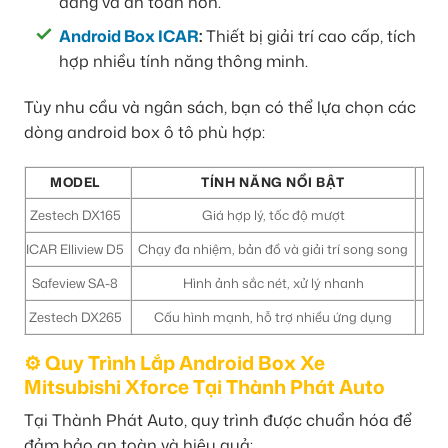
dàng và an toàn hơn.
Android Box ICAR
:
Thiết bị giải trí cao cấp, tích
hợp nhiều tính năng thông minh.
Tùy nhu cầu và ngân sách, bạn có thể lựa chọn các
dòng android box ô tô phù hợp:
MODEL
TÍNH NĂNG NỔI BẬT
Zestech DX165
Giá hợp lý, tốc độ mượt
ICAR Elliview D5
Chạy đa nhiệm, bản đồ và giải trí song song
Safeview SA-8
Hình ảnh sắc nét, xử lý nhanh
Ngườ
Zestech DX265
Cấu hình mạnh, hỗ trợ nhiều ứng dụng
Gi
⚙️ Quy Trình Lắp Android Box Xe
Mitsubishi Xforce Tại Thành Phát Auto
Tại Thành Phát Auto, quy trình được chuẩn hóa để
đảm bảo an toàn và hiệu quả: