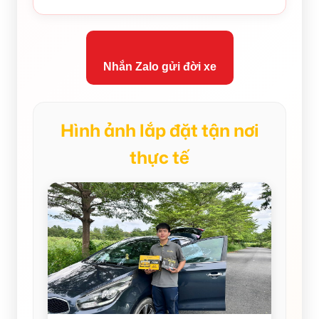
Nhắn Zalo gửi đời xe
Hình ảnh lắp đặt tận nơi
thực tế