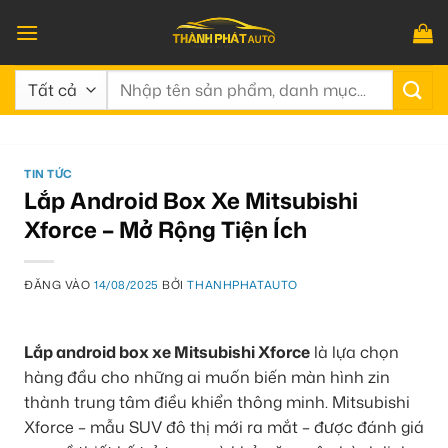
Bỏ
qua
nội
Tìm
dung
kiếm:
TIN TỨC
Lắp Android Box Xe Mitsubishi
Xforce – Mở Rộng Tiện Ích
ĐĂNG VÀO
14/08/2025
BỞI
THANHPHATAUTO
Lắp android box xe Mitsubishi Xforce
là lựa chọn
hàng đầu cho những ai muốn biến màn hình zin
thành trung tâm điều khiển thông minh. Mitsubishi
Xforce – mẫu SUV đô thị mới ra mắt – được đánh giá