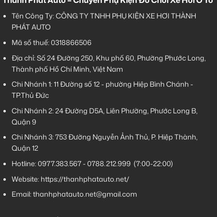
Thành Phát Auto – Chuyên Phụ Kiện Đồ Chơi Xe Hơi Ô Tô
Tên Công Ty: CÔNG TY TNHH PHỤ KIỆN XE HƠI THÀNH
PHÁT AUTO
Mã số thuế: 0318866506
Địa chỉ: Số 24 Đường 250, Khu phố 60, Phường Phước Long,
Thành phố Hồ Chí Minh, Việt Nam
Chi Nhánh 1:
11 Đường số 12 - phường Hiệp Bình Chánh -
TP.Thủ Đức
Chi Nhánh 2:
24 Đường D5A, Liên Phường, Phước Long B,
Quận 9
Chi Nhánh 3:
753 Đường Nguyễn Ảnh Thủ, P. Hiệp Thành,
Quận 12
Hotline:
0977.383.567
-
0788.212.999
(7:00-22:00)
Website:
https://thanhphatauto.net/
Email:
thanhphatauto.net@gmail.com