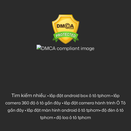
Tìm kiếm nhiều:
•
lắp đặt android box ô tô tphcm
•
lắp
camera 360 độ ô tô gần đây
•
lắp đặt camera hành trình Ô Tô
gần đây
•
lắp đặt màn hình android ô tô tphcm
•
độ đèn ô tô
tphcm
•
độ loa ô tô tphcm