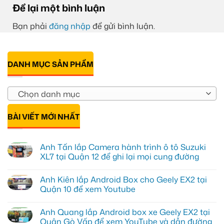
Để lại một bình luận
Bạn phải
đăng nhập
để gửi bình luận.
DANH MỤC SẢN PHẨM
Chọn danh mục
BÀI VIẾT MỚI NHẤT
Anh Tấn lắp Camera hành trình ô tô Suzuki
XL7 tại Quận 12 để ghi lại mọi cung đường
Không
có
Anh Kiên lắp Android Box cho Geely EX2 tại
bình
luận
Quận 10 để xem Youtube
ở
Anh
Không
Tấn
có
Anh Quang lắp Android box xe Geely EX2 tại
lắp
bình
Camera
luận
Quận Gò Vấp để xem YouTube và dẫn đường