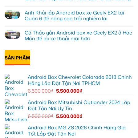
hành
ở
trình
Anh
Không
ô
Kiên
có
Anh Khải lắp Android box xe Geely EX2 tại
tô
lắp
bình
Suzuki
Android
luận
Quận 6 để nâng cao trải nghiệm lái
XL7
Box
ở
tại
cho
Anh
Không
Quận
Geely
Quang
có
Cô Thảo gắn Android box xe Geely EX2 ở Hóc
12
EX2
lắp
bình
để
tại
Android
luận
Môn để lái xe thoải mái hơn
ghi
Quận
box
ở
lại
10
xe
Anh
Không
mọi
để
Geely
Khải
có
cung
xem
EX2
lắp
bình
đường
Youtube
tại
Android
SẢN PHẨM
luận
Quận
box
ở
Gò
xe
Cô
Vấp
Geely
Thảo
để
EX2
gắn
Android Box Chevrolet Colorado 2018 Chính
xem
tại
Android
YouTube
Quận
box
Hãng Lắp Đặt Tận Nơi TPHCM
và
6
xe
dẫn
để
Geely
6.500.000
₫
5.500.000
₫
đường
nâng
EX2
cao
ở
trải
Hóc
Android Box Mitsubishi Outlander 2024 Lắp
nghiệm
Môn
Đặt Tận Nơi Uy Tín
lái
để
lái
6.500.000
₫
5.500.000
₫
xe
thoải
mái
Android Box MG ZS 2026 Chính Hãng Giá
hơn
Tốt Lắp Đặt Tận Nơi