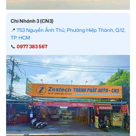
Chi Nhánh 3 (CN3)
📍
753 Nguyễn Ảnh Thủ, Phường Hiệp Thành, Q.12,
TP. HCM
📞
0977 383 567