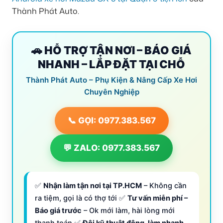
Thành Phát Auto.
🚗 HỖ TRỢ TẬN NƠI – BÁO GIÁ
NHANH – LẮP ĐẶT TẠI CHỖ
Thành Phát Auto – Phụ Kiện & Nâng Cấp Xe Hơi
Chuyên Nghiệp
📞 GỌI: 0977.383.567
💬 ZALO: 0977.383.567
✅
Nhận làm tận nơi tại TP.HCM
– Không cần
ra tiệm, gọi là có thợ tới ✅
Tư vấn miễn phí –
Báo giá trước
– Ok mới làm, hài lòng mới