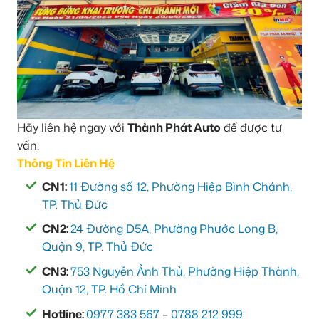
Hãy liên hệ ngay với
Thành Phát Auto
để được tư
vấn.
Thông Tin Liên Hệ
CN1:
11 Đường số 12, Phường Hiệp Bình Chánh,
TP. Thủ Đức
CN2:
24 Đường D5A, Phường Phước Long B,
Quận 9, TP. Thủ Đức
CN3:
753 Nguyễn Ảnh Thủ, Phường Hiệp Thành,
Quận 12, TP. Hồ Chí Minh
Hotline:
0977 383 567
–
0788 212 999