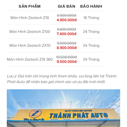
SẢN PHẨM
GIÁ BÁN
BẢO HÀNH
5.900.000đ
Màn Hình Zestech Z18
18 Tháng
4.900.000đ
8.400.000đ
Màn Hình Zestech Z100
24 Tháng
7.400.000đ
9.900.000đ
Màn Hình Zestech ZX10
24 Tháng
8.900.000đ
10.500.000đ
Màn Hình Zestech Z18 360
24 Tháng
9.500.000đ
Lưu ý: Giá trên chỉ mang tính tham khảo, vui lòng liên hệ Thành
Phát Auto để nhận báo giá chính xác và ưu đãi mới nhất.