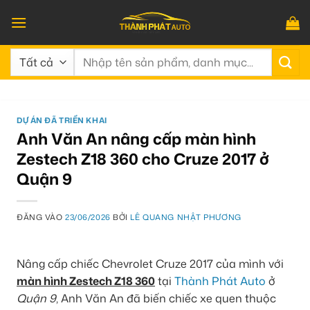
Bỏ
qua
nội
Tìm
dung
kiếm:
DỰ ÁN ĐÃ TRIỂN KHAI
Anh Văn An nâng cấp màn hình
Zestech Z18 360 cho Cruze 2017 ở
Quận 9
ĐĂNG VÀO
23/06/2026
BỞI
LÊ QUANG NHẬT PHƯƠNG
Nâng cấp chiếc Chevrolet Cruze 2017 của mình với
màn hình Zestech Z18 360
tại
Thành Phát Auto
ở
Quận 9
, Anh Văn An đã biến chiếc xe quen thuộc