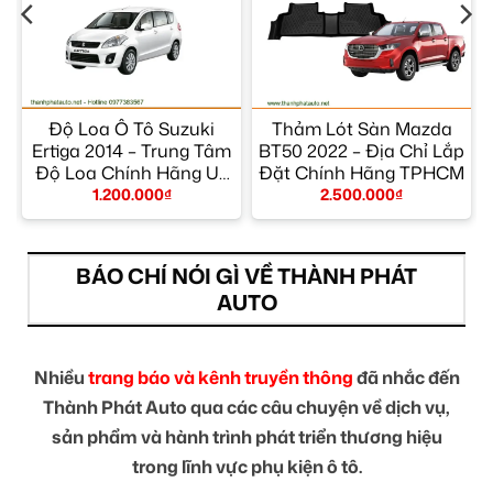
Độ Loa Ô Tô Suzuki
Thảm Lót Sàn Mazda
Ertiga 2014 – Trung Tâm
BT50 2022 – Địa Chỉ Lắp
Độ Loa Chính Hãng Uy
Đặt Chính Hãng TPHCM
Tín TPHCM
1.200.000
₫
2.500.000
₫
BÁO CHÍ NÓI GÌ VỀ THÀNH PHÁT
AUTO
Nhiều
trang báo và kênh truyền thông
đã nhắc đến
Thành Phát Auto qua các câu chuyện về dịch vụ,
sản phẩm và hành trình phát triển thương hiệu
trong lĩnh vực phụ kiện ô tô.