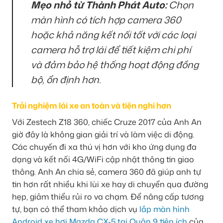
Mẹo nhỏ từ Thành Phát Auto:
Chọn
màn hình có tích hợp camera 360
hoặc khả năng kết nối tốt với các loại
camera hỗ trợ lái để tiết kiệm chi phí
và đảm bảo hệ thống hoạt động đồng
bộ, ổn định hơn.
Trải nghiệm lái xe an toàn và tiện nghi hơn
Với Zestech Z18 360, chiếc Cruze 2017 của Anh An
giờ đây là không gian giải trí và làm việc di động.
Các chuyến đi xa thú vị hơn với kho ứng dụng đa
dạng và kết nối 4G/WiFi cập nhật thông tin giao
thông. Anh An chia sẻ, camera 360 đã giúp anh tự
tin hơn rất nhiều khi lùi xe hay di chuyển qua đường
hẹp, giảm thiểu rủi ro va chạm. Để nâng cấp tương
tự, bạn có thể tham khảo dịch vụ
lắp màn hình
Android xe hơi Mazda CX-5 tại Quận 9 tiện ích
của