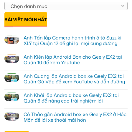
Chọn danh mục
BÀI VIẾT MỚI NHẤT
Anh Tấn lắp Camera hành trình ô tô Suzuki
XL7 tại Quận 12 để ghi lại mọi cung đường
Không
có
Anh Kiên lắp Android Box cho Geely EX2 tại
bình
luận
Quận 10 để xem Youtube
ở
Anh
Không
Tấn
có
Anh Quang lắp Android box xe Geely EX2 tại
lắp
bình
Camera
luận
Quận Gò Vấp để xem YouTube và dẫn đường
hành
ở
trình
Anh
Không
ô
Kiên
có
Anh Khải lắp Android box xe Geely EX2 tại
tô
lắp
bình
Suzuki
Android
luận
Quận 6 để nâng cao trải nghiệm lái
XL7
Box
ở
tại
cho
Anh
Không
Quận
Geely
Quang
có
Cô Thảo gắn Android box xe Geely EX2 ở Hóc
12
EX2
lắp
bình
để
tại
Android
luận
Môn để lái xe thoải mái hơn
ghi
Quận
box
ở
lại
10
xe
Anh
Không
mọi
để
Geely
Khải
có