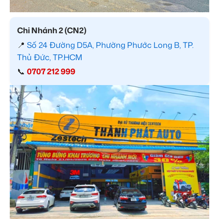
Chi Nhánh 2 (CN2)
📍
Số 24 Đường D5A, Phường Phước Long B, TP.
Thủ Đức, TP.HCM
📞
0707 212 999