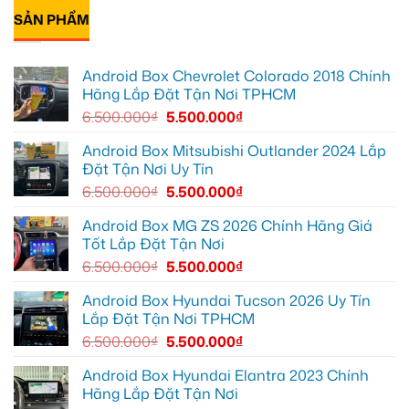
cung
xem
EX2
lắp
bình
đường
Youtube
tại
Android
SẢN PHẨM
luận
Quận
box
ở
Gò
xe
Cô
Vấp
Geely
Thảo
để
EX2
gắn
Android Box Chevrolet Colorado 2018 Chính
xem
tại
Android
YouTube
Quận
box
Hãng Lắp Đặt Tận Nơi TPHCM
và
6
xe
dẫn
để
Geely
6.500.000
₫
5.500.000
₫
đường
nâng
EX2
cao
ở
trải
Hóc
Android Box Mitsubishi Outlander 2024 Lắp
nghiệm
Môn
Đặt Tận Nơi Uy Tín
lái
để
lái
6.500.000
₫
5.500.000
₫
xe
thoải
mái
Android Box MG ZS 2026 Chính Hãng Giá
hơn
Tốt Lắp Đặt Tận Nơi
6.500.000
₫
5.500.000
₫
Android Box Hyundai Tucson 2026 Uy Tín
Lắp Đặt Tận Nơi TPHCM
6.500.000
₫
5.500.000
₫
Android Box Hyundai Elantra 2023 Chính
Hãng Lắp Đặt Tận Nơi