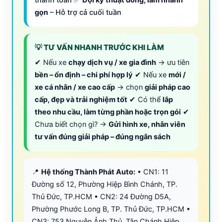
thanh toán ✅
Đội kỹ thuật đông, làm nhanh
gọn
– Hỗ trợ cả cuối tuần
💡 TƯ VẤN NHANH TRƯỚC KHI LÀM
✔ Nếu xe
chạy dịch vụ / xe gia đình
→ ưu tiên
bền – ổn định – chi phí hợp lý
✔ Nếu xe
mới /
xe cá nhân / xe cao cấp
→ chọn
giải pháp cao
cấp, đẹp và trải nghiệm tốt
✔ Có thể
lắp
theo nhu cầu, làm từng phần hoặc trọn gói
✔
Chưa biết chọn gì? →
Gửi hình xe, nhân viên
tư vấn đúng giải pháp – đúng ngân sách
📍
Hệ thống Thành Phát Auto:
• CN1: 11
Đường số 12, Phường Hiệp Bình Chánh, TP.
Thủ Đức, TP.HCM • CN2: 24 Đường D5A,
Phường Phước Long B, TP. Thủ Đức, TP.HCM •
CN3: 753 Nguyễn Ảnh Thủ, Tân Chánh Hiệp,