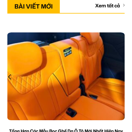
BÀI VIẾT MỚI
Xem tất cả
Tổng Hợp Các Mẫu Bọc Ghế Da Ô Tô Mới Nhất Hiện Nay