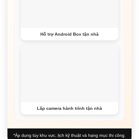
Hỗ trợ Android Box tận nhà
Lắp camera hành trình tận nhà
*Áp dụng tùy khu vực, lịch kỹ thuật và hạng mục thi công.