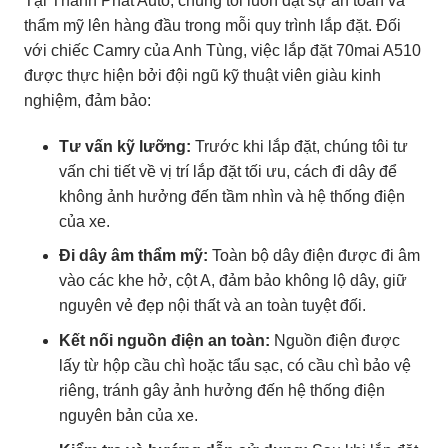
Tại Thành Phát Auto, chúng tôi luôn đặt sự an toàn và
thẩm mỹ lên hàng đầu trong mỗi quy trình lắp đặt. Đối
với chiếc Camry của Anh Tùng, việc lắp đặt 70mai A510
được thực hiện bởi đội ngũ kỹ thuật viên giàu kinh
nghiệm, đảm bảo:
Tư vấn kỹ lưỡng:
Trước khi lắp đặt, chúng tôi tư
vấn chi tiết về vị trí lắp đặt tối ưu, cách đi dây để
không ảnh hưởng đến tầm nhìn và hệ thống điện
của xe.
Đi dây âm thẩm mỹ:
Toàn bộ dây điện được đi âm
vào các khe hở, cột A, đảm bảo không lộ dây, giữ
nguyên vẻ đẹp nội thất và an toàn tuyệt đối.
Kết nối nguồn điện an toàn:
Nguồn điện được
lấy từ hộp cầu chì hoặc tẩu sạc, có cầu chì bảo vệ
riêng, tránh gây ảnh hưởng đến hệ thống điện
nguyên bản của xe.