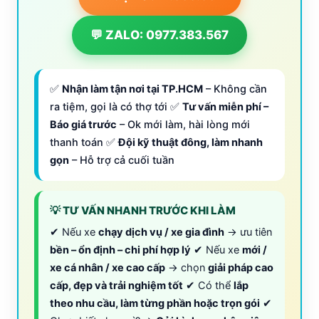
💬 ZALO: 0977.383.567
✅
Nhận làm tận nơi tại TP.HCM
– Không cần
ra tiệm, gọi là có thợ tới ✅
Tư vấn miễn phí –
Báo giá trước
– Ok mới làm, hài lòng mới
thanh toán ✅
Đội kỹ thuật đông, làm nhanh
gọn
– Hỗ trợ cả cuối tuần
💡 TƯ VẤN NHANH TRƯỚC KHI LÀM
✔ Nếu xe
chạy dịch vụ / xe gia đình
→ ưu tiên
bền – ổn định – chi phí hợp lý
✔ Nếu xe
mới /
xe cá nhân / xe cao cấp
→ chọn
giải pháp cao
cấp, đẹp và trải nghiệm tốt
✔ Có thể
lắp
theo nhu cầu, làm từng phần hoặc trọn gói
✔