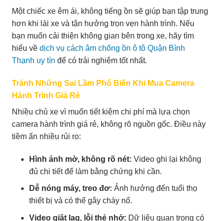
Một chiếc xe êm ái, không tiếng ồn sẽ giúp bạn tập trung
hơn khi lái xe và tận hưởng trọn vẹn hành trình. Nếu
bạn muốn cải thiện không gian bên trong xe, hãy tìm
hiểu về
dịch vụ cách âm chống ồn ô tô Quận Bình
Thạnh uy tín
để có trải nghiệm tốt nhất.
Tránh Những Sai Lầm Phổ Biến Khi Mua Camera
Hành Trình Giá Rẻ
Nhiều chủ xe vì muốn tiết kiệm chi phí mà lựa chọn
camera hành trình giá rẻ, không rõ nguồn gốc. Điều này
tiềm ẩn nhiều rủi ro:
Hình ảnh mờ, không rõ nét:
Video ghi lại không
đủ chi tiết để làm bằng chứng khi cần.
Dễ nóng máy, treo đơ:
Ảnh hưởng đến tuổi thọ
thiết bị và có thể gây cháy nổ.
Video giật lag, lỗi thẻ nhớ:
Dữ liệu quan trọng có