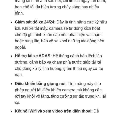
mang lại hình ảnh sắc nét, chi tiết cả ngày lẫn đêm,
hạn chế tối đa hiện tượng cháy sáng hay nhiễu
hình.
Giám sát đỗ xe 24/24:
Đây là tính năng cực kỳ hữu
ích. Khi xe tắt máy, camera sẽ tự động kích hoạt
chế độ ghi hình khẩn cấp nếu phát hiện va chạm
hoặc rung lắc, bảo vệ xe khỏi những tác động bên
ngoài.
Hỗ trợ lái xe ADAS:
Hệ thống cảnh báo lệch làn
đường, cảnh báo va chạm phía trước giúp tài xế
chủ động xử lý tình huống, giảm thiểu nguy cơ tai
nạn.
Điều khiển bằng giọng nói:
Tính năng này cho
phép người lái điều khiển camera mà không cần
rời tay khỏi vô lăng, tăng cường sự tập trung khi lái
xe.
Kết nối Wifi và xem video trên điện thoại:
Dễ