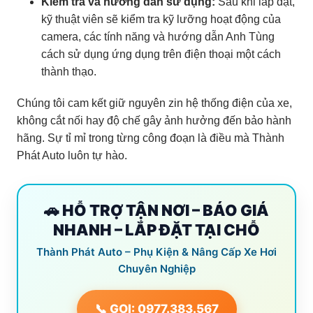
Kiểm tra và hướng dẫn sử dụng:
Sau khi lắp đặt,
kỹ thuật viên sẽ kiểm tra kỹ lưỡng hoạt động của
camera, các tính năng và hướng dẫn Anh Tùng
cách sử dụng ứng dụng trên điện thoại một cách
thành thạo.
Chúng tôi cam kết giữ nguyên zin hệ thống điện của xe,
không cắt nối hay độ chế gây ảnh hưởng đến bảo hành
hãng. Sự tỉ mỉ trong từng công đoạn là điều mà Thành
Phát Auto luôn tự hào.
🚗 HỖ TRỢ TẬN NƠI – BÁO GIÁ
NHANH – LẮP ĐẶT TẠI CHỖ
Thành Phát Auto – Phụ Kiện & Nâng Cấp Xe Hơi
Chuyên Nghiệp
📞 GỌI: 0977.383.567