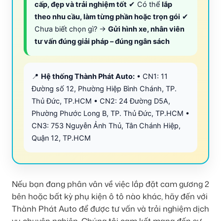
cấp, đẹp và trải nghiệm tốt
✔ Có thể
lắp
theo nhu cầu, làm từng phần hoặc trọn gói
✔
Chưa biết chọn gì? →
Gửi hình xe, nhân viên
tư vấn đúng giải pháp – đúng ngân sách
📍
Hệ thống Thành Phát Auto:
• CN1: 11
Đường số 12, Phường Hiệp Bình Chánh, TP.
Thủ Đức, TP.HCM • CN2: 24 Đường D5A,
Phường Phước Long B, TP. Thủ Đức, TP.HCM •
CN3: 753 Nguyễn Ảnh Thủ, Tân Chánh Hiệp,
Quận 12, TP.HCM
Nếu bạn đang phân vân về việc lắp đặt cam gương 2
bên hoặc bất kỳ phụ kiện ô tô nào khác, hãy đến với
Thành Phát Auto để được tư vấn và trải nghiệm dịch
vụ chuyên nghiệp. Chúng tôi cam kết mang đến sự