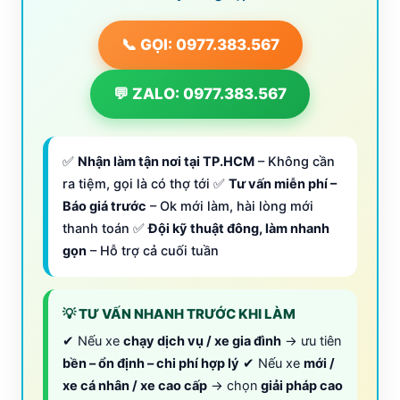
📞 GỌI: 0977.383.567
💬 ZALO: 0977.383.567
✅
Nhận làm tận nơi tại TP.HCM
– Không cần
ra tiệm, gọi là có thợ tới ✅
Tư vấn miễn phí –
Báo giá trước
– Ok mới làm, hài lòng mới
thanh toán ✅
Đội kỹ thuật đông, làm nhanh
gọn
– Hỗ trợ cả cuối tuần
💡 TƯ VẤN NHANH TRƯỚC KHI LÀM
✔ Nếu xe
chạy dịch vụ / xe gia đình
→ ưu tiên
bền – ổn định – chi phí hợp lý
✔ Nếu xe
mới /
xe cá nhân / xe cao cấp
→ chọn
giải pháp cao