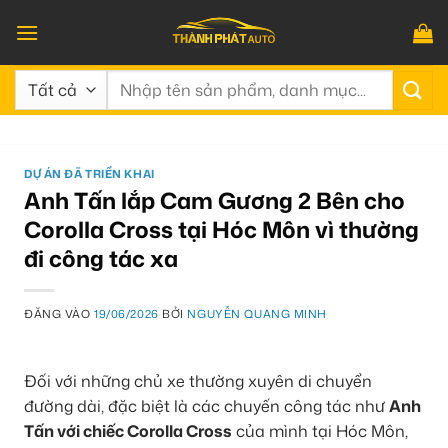
Bỏ
qua
nội
Tìm
dung
kiếm:
DỰ ÁN ĐÃ TRIỂN KHAI
Anh Tấn lắp Cam Gương 2 Bên cho
Corolla Cross tại Hóc Môn vì thường
đi công tác xa
ĐĂNG VÀO
19/06/2026
BỞI
NGUYỄN QUANG MINH
Đối với những chủ xe thường xuyên di chuyển
đường dài, đặc biệt là các chuyến công tác như
Anh
Tấn với chiếc Corolla Cross
của mình tại Hóc Môn,