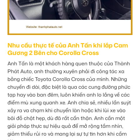
Nhu cầu thực tế của Anh Tấn khi lắp Cam
Gương 2 Bên cho Corolla Cross
Anh Tấn là một khách hàng quen thuộc của Thành
Phát Auto, anh thường xuyên phải đi công tác xa
bằng chiếc Toyota Corolla Cross của mình. Những
chuyến đi dài, đặc biệt là qua các cung đường phức
tạp hay vào ban đêm, luôn khiến anh lo lắng về các
điểm mù xung quanh xe. Anh chia sẻ, nhiều lần suýt
xảy ra va chạm khi chuyển làn hoặc khi lùi xe vào
bãi đỗ chật hẹp, dù đã rất cẩn thận. Anh cần một
giải pháp thực sự hiệu quả để mở rộng tầm nhìn,
giảm thiểu rủi ro và mang lại sự tự tin hơn khi cầm