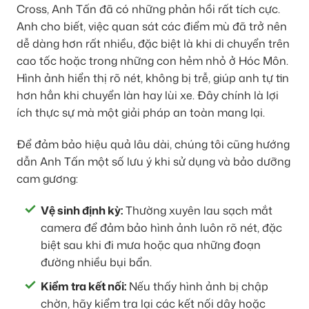
Cross, Anh Tấn đã có những phản hồi rất tích cực.
Anh cho biết, việc quan sát các điểm mù đã trở nên
dễ dàng hơn rất nhiều, đặc biệt là khi di chuyển trên
cao tốc hoặc trong những con hẻm nhỏ ở Hóc Môn.
Hình ảnh hiển thị rõ nét, không bị trễ, giúp anh tự tin
hơn hẳn khi chuyển làn hay lùi xe. Đây chính là lợi
ích thực sự mà một giải pháp an toàn mang lại.
Để đảm bảo hiệu quả lâu dài, chúng tôi cũng hướng
dẫn Anh Tấn một số lưu ý khi sử dụng và bảo dưỡng
cam gương:
Vệ sinh định kỳ:
Thường xuyên lau sạch mắt
camera để đảm bảo hình ảnh luôn rõ nét, đặc
biệt sau khi đi mưa hoặc qua những đoạn
đường nhiều bụi bẩn.
Kiểm tra kết nối:
Nếu thấy hình ảnh bị chập
chờn, hãy kiểm tra lại các kết nối dây hoặc