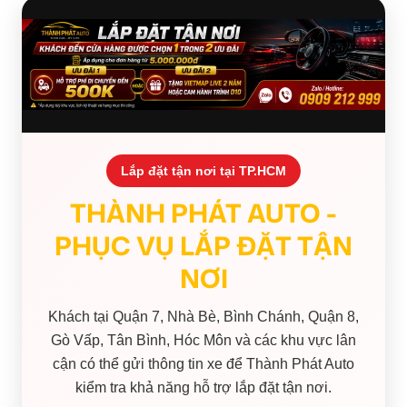
Lắp đặt tận nơi tại TP.HCM
THÀNH PHÁT AUTO -
PHỤC VỤ LẮP ĐẶT TẬN
NƠI
Khách tại Quận 7, Nhà Bè, Bình Chánh, Quận 8,
Gò Vấp, Tân Bình, Hóc Môn và các khu vực lân
cận có thể gửi thông tin xe để Thành Phát Auto
kiểm tra khả năng hỗ trợ lắp đặt tận nơi.