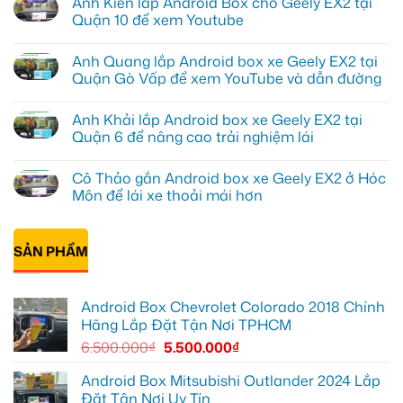
Anh Kiên lắp Android Box cho Geely EX2 tại
bình
luận
Quận 10 để xem Youtube
ở
Anh
Không
Tấn
có
Anh Quang lắp Android box xe Geely EX2 tại
lắp
bình
Camera
luận
Quận Gò Vấp để xem YouTube và dẫn đường
hành
ở
trình
Anh
Không
ô
Kiên
có
Anh Khải lắp Android box xe Geely EX2 tại
tô
lắp
bình
Suzuki
Android
luận
Quận 6 để nâng cao trải nghiệm lái
XL7
Box
ở
tại
cho
Anh
Không
Quận
Geely
Quang
có
Cô Thảo gắn Android box xe Geely EX2 ở Hóc
12
EX2
lắp
bình
để
tại
Android
luận
Môn để lái xe thoải mái hơn
ghi
Quận
box
ở
lại
10
xe
Anh
Không
mọi
để
Geely
Khải
có
cung
xem
EX2
lắp
bình
đường
Youtube
tại
Android
SẢN PHẨM
luận
Quận
box
ở
Gò
xe
Cô
Vấp
Geely
Thảo
để
EX2
gắn
Android Box Chevrolet Colorado 2018 Chính
xem
tại
Android
YouTube
Quận
box
Hãng Lắp Đặt Tận Nơi TPHCM
và
6
xe
dẫn
để
Geely
6.500.000
₫
5.500.000
₫
đường
nâng
EX2
cao
ở
trải
Hóc
Android Box Mitsubishi Outlander 2024 Lắp
nghiệm
Môn
Đặt Tận Nơi Uy Tín
lái
để