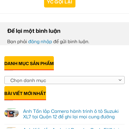
Để lại một bình luận
Bạn phải
đăng nhập
để gửi bình luận.
DANH MỤC SẢN PHẨM
Chọn danh mục
BÀI VIẾT MỚI NHẤT
Anh Tấn lắp Camera hành trình ô tô Suzuki
XL7 tại Quận 12 để ghi lại mọi cung đường
Không
có