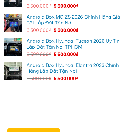
lái
6.500.000
₫
5.500.000
₫
xe
thoải
mái
Android Box MG ZS 2026 Chính Hãng Giá
hơn
Tốt Lắp Đặt Tận Nơi
6.500.000
₫
5.500.000
₫
Android Box Hyundai Tucson 2026 Uy Tín
Lắp Đặt Tận Nơi TPHCM
6.500.000
₫
5.500.000
₫
Android Box Hyundai Elantra 2023 Chính
Hãng Lắp Đặt Tận Nơi
6.500.000
₫
5.500.000
₫