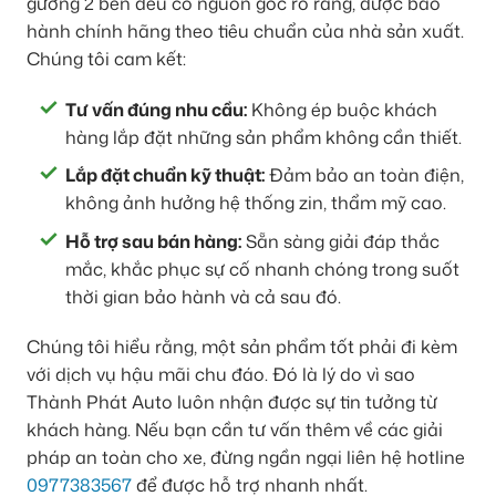
gương 2 bên đều có nguồn gốc rõ ràng, được bảo
hành chính hãng theo tiêu chuẩn của nhà sản xuất.
Chúng tôi cam kết:
Tư vấn đúng nhu cầu:
Không ép buộc khách
hàng lắp đặt những sản phẩm không cần thiết.
Lắp đặt chuẩn kỹ thuật:
Đảm bảo an toàn điện,
không ảnh hưởng hệ thống zin, thẩm mỹ cao.
Hỗ trợ sau bán hàng:
Sẵn sàng giải đáp thắc
mắc, khắc phục sự cố nhanh chóng trong suốt
thời gian bảo hành và cả sau đó.
Chúng tôi hiểu rằng, một sản phẩm tốt phải đi kèm
với dịch vụ hậu mãi chu đáo. Đó là lý do vì sao
Thành Phát Auto luôn nhận được sự tin tưởng từ
khách hàng. Nếu bạn cần tư vấn thêm về các giải
pháp an toàn cho xe, đừng ngần ngại liên hệ hotline
0977383567
để được hỗ trợ nhanh nhất.