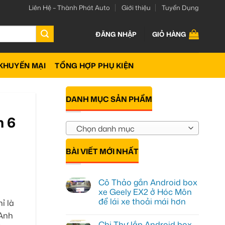
Liên Hệ – Thành Phát Auto
Giới thiệu
Tuyển Dụng
ĐĂNG NHẬP
GIỎ HÀNG
KHUYẾN MẠI
TỔNG HỢP PHỤ KIỆN
DANH MỤC SẢN PHẨM
n 6
Chọn danh mục
BÀI VIẾT MỚI NHẤT
Cô Thảo gắn Android box
xe Geely EX2 ở Hóc Môn
để lái xe thoải mái hơn
ỉ là
Không
 Anh
có
Chị Thư lắp Android box
bình