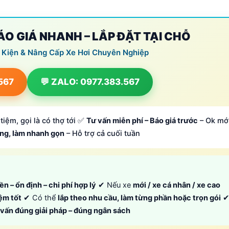
BÁO GIÁ NHANH – LẮP ĐẶT TẠI CHỖ
 Kiện & Nâng Cấp Xe Hơi Chuyên Nghiệp
.567
💬 ZALO: 0977.383.567
tiệm, gọi là có thợ tới ✅
Tư vấn miễn phí – Báo giá trước
– Ok mớ
ông, làm nhanh gọn
– Hỗ trợ cả cuối tuần
ền – ổn định – chi phí hợp lý
✔ Nếu xe
mới / xe cá nhân / xe cao
iệm tốt
✔ Có thể
lắp theo nhu cầu, làm từng phần hoặc trọn gói
ư vấn đúng giải pháp – đúng ngân sách