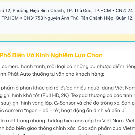
số 12, Phường Hiệp Bình Chánh, TP. Thủ Đức, TP.HCM • CN2: 24
 TP.HCM • CN3: 753 Nguyễn Ảnh Thủ, Tân Chánh Hiệp, Quận 12,
Phổ Biến Và Kinh Nghiệm Lựa Chọn
u camera hành trình, mỗi loại có những ưu nhược điểm riên
ành Phát Auto thường tư vấn cho khách hàng:
 phẩm ở phân khúc giá rẻ, được nhiều người dùng Việt Na
ghi hình khá tốt (Full HD, 2K). Texpad thường có các tính
 sau), ghi hình vòng lặp, G-Sensor và chế độ trông xe. Sản
 camera “ngon – bổ – rẻ”, hoạt động ổn định và bền bỉ.
là một trong những thương hiệu cao cấp tại Việt Nam, Vi
ảnh báo biển giao thông chính xác. Các sản phẩm của Viet