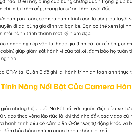
gờ nào. Điều này cung cấp bằng chứng quan trọng, giúp bạ
 chí là bị trộm cắp, mang lại sự an tâm tuyệt đối.
c năng an toàn, camera hành trình còn là công cụ tuyệt v
uyến đi dài cùng gia đình và bạn bè. Bạn có thể xem lại n
ến mỗi hành trình thành một kỷ niệm đẹp.
ác doanh nghiệp vận tải hoặc gia đình có tài xế riêng, cam
g cabin) giúp giám sát hành vi của tài xế, đảm bảo họ tuân 
 nghiệp.
 Tính Năng Nổi Bật Của Camera Hà
giản nhưng hiệu quả. Nó kết nối với nguồn điện của xe, tự
 trữ video theo vòng lặp (tức là khi thẻ nhớ đầy, các video cũ
mera hành trình đều có cảm biến G-Sensor, tự động khóa và 
nh, đảm bảo bằng chứng quan trọng không bị mất.