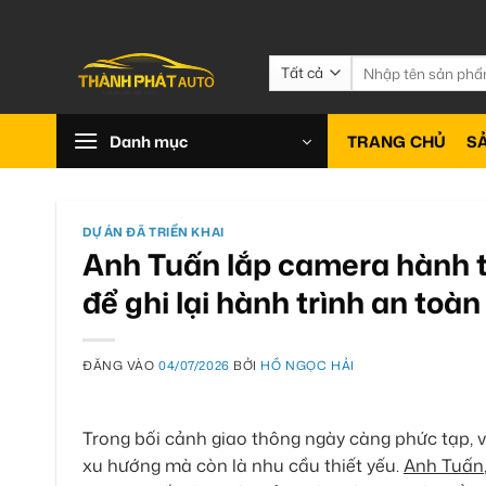
Bỏ
qua
nội
Tìm
kiếm:
dung
Danh mục
TRANG CHỦ
S
DỰ ÁN ĐÃ TRIỂN KHAI
Anh Tuấn lắp camera hành t
để ghi lại hành trình an toàn
ĐĂNG VÀO
04/07/2026
BỞI
HỒ NGỌC HẢI
Trong bối cảnh giao thông ngày càng phức tạp, v
xu hướng mà còn là nhu cầu thiết yếu.
Anh Tuấn