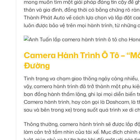
mong muốn tìm một giải pháp đáng tin cậy để g
thân và gia đình, đồng thời có bằng chứng rõ ràng
Thành Phát Auto về cách lựa chọn và lắp đặt c
luôn được bảo vệ trên mọi hành trình, từ những
Camera Hành Trình Ô Tô – “Mắ
Đường
Tình trạng va chạm giao thông ngày càng nhiều, đ
vậy, camera hành trình đã trở thành một phụ kiệ
bạn đồng hành thầm lặng, ghi lại mọi diễn biến t
Camera hành trình, hay còn gọi là Dashcam, là th
sau và bên trong xe) trong suốt quá trình xe di c
Thông thường, camera hành trình sẽ được lắp đặt 
làm cản trở tầm nhìn của tài xế. Mục đích chính
luật, giúp chủ xe tự tin hơn khi đối mặt với cá