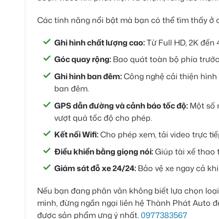
Các tính năng nổi bật mà bạn có thể tìm thấy ở
Ghi hình chất lượng cao:
Từ Full HD, 2K đến 
Góc quay rộng:
Bao quát toàn bộ phía trước
Ghi hình ban đêm:
Công nghệ cải thiện hình ả
ban đêm.
GPS dẫn đường và cảnh báo tốc độ:
Một số m
vượt quá tốc độ cho phép.
Kết nối Wifi:
Cho phép xem, tải video trực tiế
Điều khiển bằng giọng nói:
Giúp tài xế thao 
Giám sát đỗ xe 24/24:
Bảo vệ xe ngay cả kh
Nếu bạn đang phân vân không biết lựa chọn loạ
mình, đừng ngần ngại liên hệ Thành Phát Auto để 
được sản phẩm ưng ý nhất.
0977383567