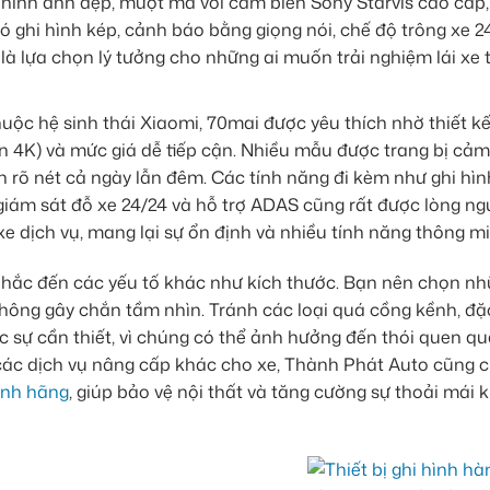
g hình ảnh đẹp, mượt mà với cảm biến Sony Starvis cao cấp,
có ghi hình kép, cảnh báo bằng giọng nói, chế độ trông xe 2
là lựa chọn lý tưởng cho những ai muốn trải nghiệm lái xe 
uộc hệ sinh thái Xiaomi, 70mai được yêu thích nhờ thiết kế
đến 4K) và mức giá dễ tiếp cận. Nhiều mẫu được trang bị cảm
h rõ nét cả ngày lẫn đêm. Các tính năng đi kèm như ghi hìn
i, giám sát đỗ xe 24/24 và hỗ trợ ADAS cũng rất được lòng ng
e dịch vụ, mang lại sự ổn định và nhiều tính năng thông mi
nhắc đến các yếu tố khác như kích thước. Bạn nên chọn n
 không gây chắn tầm nhìn. Tránh các loại quá cồng kềnh, đặ
 sự cần thiết, vì chúng có thể ảnh hưởng đến thói quen qu
các dịch vụ nâng cấp khác cho xe, Thành Phát Auto cũng 
ính hãng
, giúp bảo vệ nội thất và tăng cường sự thoải mái k