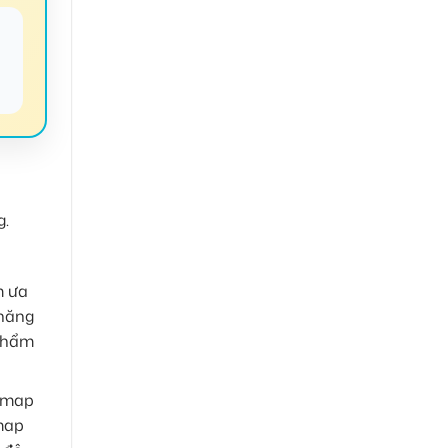
g.
m ưa
 năng
 phẩm
etmap
map