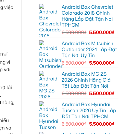
EX2
minh
lắp
tại
Android Box Chevrolet
g việc
màn
Quận
hình
Colorado 2018 Chính
2
Android
biến
Hãng Lắp Đặt Tận Nơi
xe
màn
hơi
TPHCM
zin
tại
thành
Quận
6.500.000
₫
5.500.000
₫
Smart
Thủ
TV
Đức
cho
Android Box Mitsubishi
Toyota
Outlander 2024 Lắp Đặt
Vios
 thể
Tận Nơi Uy Tín
ng vi
6.500.000
₫
5.500.000
₫
p với
Android Box MG ZS
2026 Chính Hãng Giá
Tốt Lắp Đặt Tận Nơi
rợ lái
6.500.000
₫
5.500.000
₫
.
 thông,
Android Box Hyundai
Tucson 2026 Uy Tín Lắp
Đặt Tận Nơi TPHCM
hiều
6.500.000
₫
5.500.000
₫
ện va