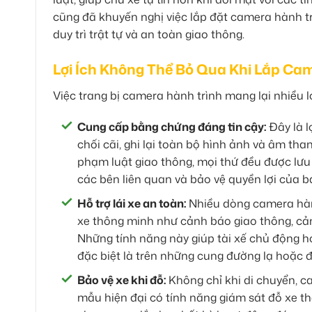
cũng đã khuyến nghị việc lắp đặt camera hành trì
duy trì trật tự và an toàn giao thông.
Lợi Ích Không Thể Bỏ Qua Khi Lắp Ca
Việc trang bị camera hành trình mang lại nhiều lợ
Cung cấp bằng chứng đáng tin cậy:
Đây là l
chối cãi, ghi lại toàn bộ hình ảnh và âm tha
phạm luật giao thông, mọi thứ đều được lưu l
các bên liên quan và bảo vệ quyền lợi của b
Hỗ trợ lái xe an toàn:
Nhiều dòng camera hành
xe thông minh như cảnh báo giao thông, cản
Những tính năng này giúp tài xế chủ động hơ
đặc biệt là trên những cung đường lạ hoặc 
Bảo vệ xe khi đỗ:
Không chỉ khi di chuyển, ca
mẫu hiện đại có tính năng giám sát đỗ xe t