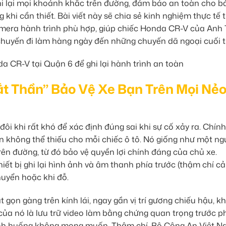
hi lại mọi khoảnh khắc trên đường, đảm bảo an toàn cho b
 khi cần thiết. Bài viết này sẽ chia sẻ kinh nghiệm thực tế 
amera hành trình phù hợp, giúp chiếc Honda CR-V của Anh
 chuyến đi làm hàng ngày đến những chuyến dã ngoại cuối 
t Thần” Bảo Vệ Xe Bạn Trên Mọi Nẻ
ôi khi rất khó để xác định đúng sai khi sự cố xảy ra. Chính
n không thể thiếu cho mỗi chiếc ô tô. Nó giống như một ng
rên đường, từ đó bảo vệ quyền lợi chính đáng của chủ xe.
iết bị ghi lại hình ảnh và âm thanh phía trước (thậm chí cả
huyển hoặc khi đỗ.
gọn gàng trên kính lái, ngay gần vị trí gương chiếu hậu, k
 của nó là lưu trữ video làm bằng chứng quan trọng trước 
c tình huống không mong muốn. Thậm chí, Bộ Công An Việt 