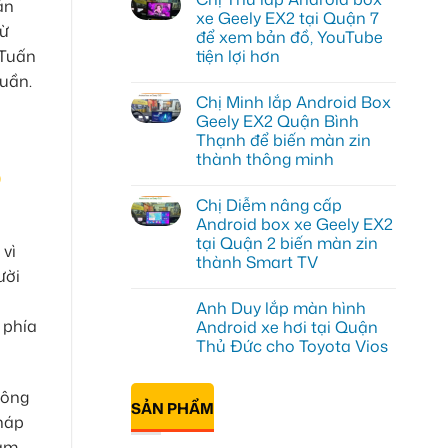
ản
luận
xe Geely EX2 tại Quận 7
ở
từ
để xem bản đồ, YouTube
Cô
Thảo
 Tuấn
tiện lợi hơn
gắn
Android
Không
tuần.
box
có
Chị Minh lắp Android Box
xe
bình
Geely
luận
Geely EX2 Quận Bình
ở
EX2
Thạnh để biến màn zin
Chị
ở
Thư
Hóc
thành thông minh
o
lắp
Môn
Android
Không
để
box
có
lái
Chị Diễm nâng cấp
xe
bình
xe
Geely
luận
thoải
Android box xe Geely EX2
ở
EX2
mái
tại Quận 2 biến màn zin
Chị
tại
hơn
 vì
Minh
Quận
thành Smart TV
lắp
7
ười
Android
Không
để
Box
có
xem
Anh Duy lắp màn hình
Geely
bình
bản
EX2
luận
đồ,
 phía
Android xe hơi tại Quận
ở
Quận
YouTube
Thủ Đức cho Toyota Vios
Chị
Bình
tiện
Diễm
Thạnh
lợi
Không
nâng
để
hơn
có
cấp
biến
bình
hông
Android
màn
SẢN PHẨM
luận
box
zin
ở
pháp
xe
thành
Anh
Geely
thông
Nam
Duy