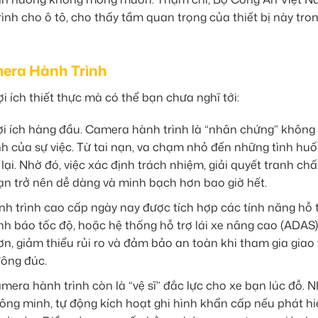
nh cho ô tô, cho thấy tầm quan trọng của thiết bị này tron
mera Hành Trình
i ích thiết thực mà có thể bạn chưa nghĩ tới:
ợi ích hàng đầu. Camera hành trình là “nhân chứng” không
nh của sự việc. Từ tai nạn, va chạm nhỏ đến những tình huố
ại. Nhờ đó, việc xác định trách nhiệm, giải quyết tranh chấ
ạn trở nên dễ dàng và minh bạch hơn bao giờ hết.
 trình cao cấp ngày nay được tích hợp các tính năng hỗ t
h báo tốc độ, hoặc hệ thống hỗ trợ lái xe nâng cao (ADAS)
n, giảm thiểu rủi ro và đảm bảo an toàn khi tham gia giao
đông đúc.
mera hành trình còn là “vệ sĩ” đắc lực cho xe bạn lúc đỗ. N
hông minh, tự động kích hoạt ghi hình khẩn cấp nếu phát hi