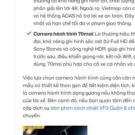
thường có khả năng ghi hình tốt, chất lượn
phân giải lên tới 4K. Ngoài ra, Vietmap còn 
và hệ thống ADAS hỗ trợ lái xe an toàn. Đây 
nhất và hạn chế tối đa vi phạm giao thông.
Camera hành trình 70mai:
Là thương hiệu th
đại, khả năng ghi hình sắc nét (từ Full HD 
Sony Starvis và công nghệ HDR, giúp ghi hìn
trước sau, điều khiển giọng nói, kết nối Wif
dùng. 70mai phù hợp cho cả xe cá nhân và x
Việc lựa chọn camera hành trình cũng cần cân 
mẫu có thiết kế thon gọn để tiết kiệm diện tích,
là camera hành trình dạng gương nếu không thực
của tài xế. Bên cạnh đó, nếu bạn quan tâm đến 
cấp dịch vụ
dán phim cách nhiệt VF3 Quận 6 ch
chuyển.