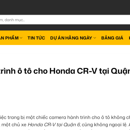
ẢN PHẨM
TIN TỨC
DỰ ÁN HẰNG NGÀY
BẢNG GIÁ
rình ô tô cho Honda CR-V tại Quậ
iệc trang bị một chiếc camera hành trình cho ô tô không ch
, một chủ xe
Honda CR-V tại Quận 6
, cũng không ngoại lệ.