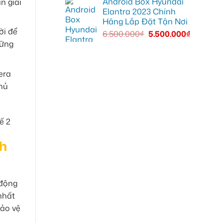
Android Box Hyundai
n giải
Elantra 2023 Chính
Hãng Lắp Đặt Tận Nơi
ời để
6.500.000
₫
5.500.000
₫
hững
era
thủ
nh
 động
 nhất
bảo vệ