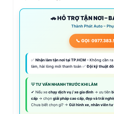
🚗 HỖ TRỢ TẬN NƠI – 
Thành Phát Auto – Phụ
📞 GỌI: 0977.383
✅
Nhận làm tận nơi tại TP.HCM
– Không cần ra 
làm, hài lòng mới thanh toán ✅
Đội kỹ thuật đ
💡 TƯ VẤN NHANH TRƯỚC KHI LÀM
✔ Nếu xe
chạy dịch vụ / xe gia đình
→ ưu tiên
b
cấp
→ chọn
giải pháp cao cấp, đẹp và trải ngh
Chưa biết chọn gì? →
Gửi hình xe, nhân viên t