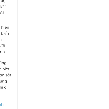
 độ
4/24
tốt
 hiện
 biến
h
ười
nh.
hững
c biệt
an sát
cung
hi di