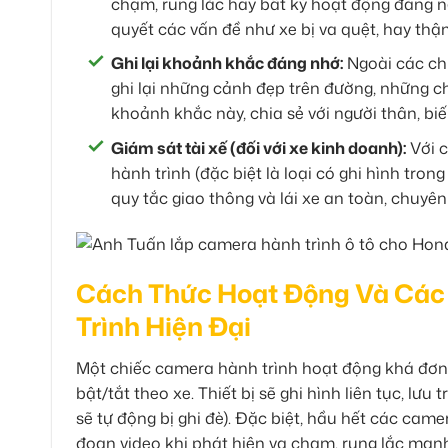
chạm, rung lắc hay bất kỳ hoạt động đáng n
quyết các vấn đề như xe bị va quệt, hay thậm
Ghi lại khoảnh khắc đáng nhớ:
Ngoài các chứ
ghi lại những cảnh đẹp trên đường, những ch
khoảnh khắc này, chia sẻ với người thân, bi
Giám sát tài xế (đối với xe kinh doanh):
Với c
hành trình (đặc biệt là loại có ghi hình tron
quy tắc giao thông và lái xe an toàn, chuyên
Cách Thức Hoạt Động Và Các
Trình Hiện Đại
Một chiếc camera hành trình hoạt động khá đơn 
bật/tắt theo xe. Thiết bị sẽ ghi hình liên tục, lưu
sẽ tự động bị ghi đè). Đặc biệt, hầu hết các ca
đoạn video khi phát hiện va chạm, rung lắc mạ