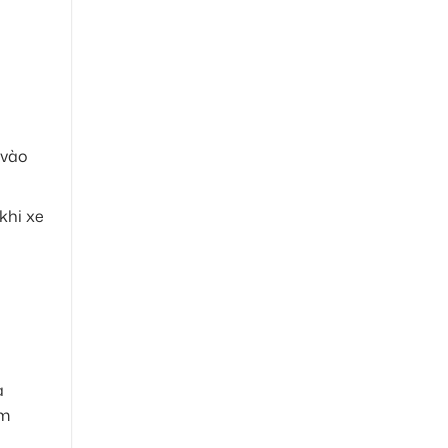
 vào
khi xe
a
ìm