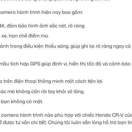
 camera hành trình hiện nay bao gồm:
4K, đảm bảo hình ảnh sắc nét, rõ ràng.
 xe, hạn chế điểm mù.
nh trong điều kiện thiếu sáng, giúp ghi lại rõ ràng ngay cả
ẫu tích hợp GPS giúp định vị, hiển thị tốc độ và cảnh báo 
p trên điện thoại thông minh một cách tiện lợi.
tác mà không cần rời tay khỏi vô lăng.
i bạn không có mặt.
i camera hành trình nào phù hợp với chiếc Honda CR-V củ
được tư vấn chi tiết. Chúng tôi luôn sẵn lòng hỗ trợ bạn t