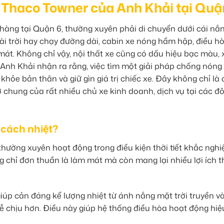
 Thaco Towner của Anh Khải tại Quậ
àng tại Quận 6, thường xuyên phải di chuyển dưới cái nắ
oài trời hay chạy đường dài, cabin xe nóng hầm hập, điều h
át. Không chỉ vậy, nội thất xe cũng có dấu hiệu bạc màu,
. Anh Khải nhận ra rằng, việc tìm một giải pháp chống nóng
khỏe bản thân và giữ gìn giá trị chiếc xe. Đây không chỉ là
 chung của rất nhiều chủ xe kinh doanh, dịch vụ tại các đô
 cách nhiệt?
thường xuyên hoạt động trong điều kiện thời tiết khắc nghiệ
 chỉ đơn thuần là làm mát mà còn mang lại nhiều lợi ích t
úp cản đáng kể lượng nhiệt từ ánh nắng mặt trời truyền và
ễ chịu hơn. Điều này giúp hệ thống điều hòa hoạt động hi