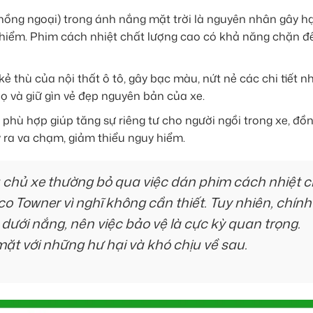
 (hồng ngoại) trong ánh nắng mặt trời là nguyên nhân gây h
 hiểm. Phim cách nhiệt chất lượng cao có khả năng chặn đ
kẻ thù của nội thất ô tô, gây bạc màu, nứt nẻ các chi tiết n
họ và giữ gìn vẻ đẹp nguyên bản của xe.
 phù hợp giúp tăng sự riêng tư cho người ngồi trong xe, đồn
 ra va chạm, giảm thiểu nguy hiểm.
chủ xe thường bỏ qua việc dán phim cách nhiệt 
o Towner vì nghĩ không cần thiết. Tuy nhiên, chính
dưới nắng, nên việc bảo vệ là cực kỳ quan trọng.
mặt với những hư hại và khó chịu về sau.