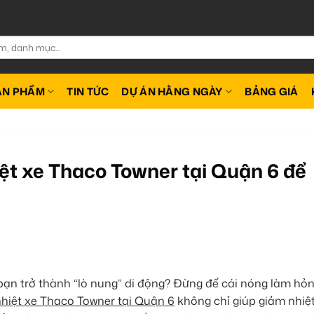
ẢN PHẨM
TIN TỨC
DỰ ÁN HẰNG NGÀY
BẢNG GIÁ
ệt xe Thaco Towner tại Quận 6 để
ạn trở thành “lò nung” di động? Đừng để cái nóng làm hỏ
hiệt xe Thaco Towner tại Quận 6
không chỉ giúp giảm nhiệ