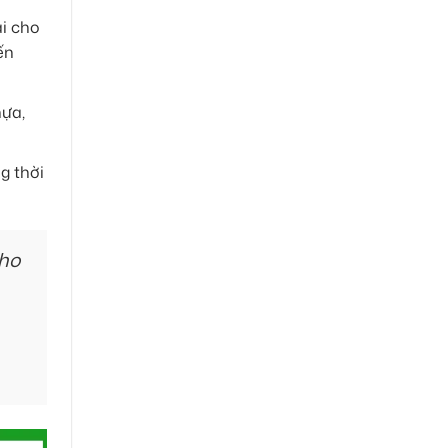
ại cho
ến
hựa,
g thời
cho