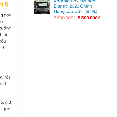
Android Box Hyundai
n 6
Elantra 2023 Chính
Hãng Lắp Đặt Tận Nơi
ng gay
6.500.000
₫
5.500.000
₫
òa
 xuống
 hiệu
 câu
 thị
t, rất
hiết
o, giữ
ệu quả