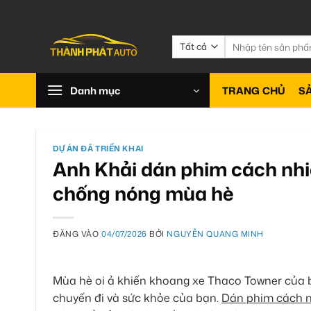
Bỏ
qua
nội
Tìm
kiếm:
dung
Danh mục
TRANG CHỦ
S
DỰ ÁN ĐÃ TRIỂN KHAI
Anh Khải dán phim cách nhi
chống nóng mùa hè
ĐĂNG VÀO
04/07/2026
BỞI
NGUYỄN QUANG MINH
Mùa hè oi ả khiến khoang xe Thaco Towner của b
chuyến đi và sức khỏe của bạn.
Dán phim cách n