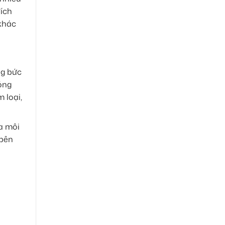
đích
 khác
ng bức
nóng
 loại,
ra môi
 bên