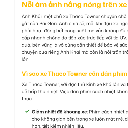
Nỗi ám ảnh nắng nóng trên xe
Anh Khải, một chủ xe Thaco Towner chuyên chở h
gắt của Sài Gòn. Anh chia sẻ, mỗi khi đậu xe ng
phải hoạt động hết công suất mà vẫn không đủ m
cấp nhanh chóng do tiếp xúc trực tiếp với tia UV
quả, bền vững là vô cùng cần thiết để bảo vệ sức 
chuyện của riêng Anh Khải mà còn là nỗi trăn trở
lớn.
Vì sao xe Thaco Towner cần dán phim
Xe Thaco Towner, với đặc thù kính xe khá lớn và 
dễ hấp thụ nhiệt. Việc dán phim cách nhiệt không
thực:
Giảm nhiệt độ khoang xe:
Phim cách nhiệt gi
cho không gian bên trong xe luôn mát mẻ, d
hơn, tiết kiệm nhiên liệu.