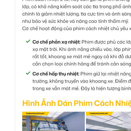
lớp, có khả năng kiểm soát các tia trong phổ ánh
chính là giảm nhiệt lượng, tia cực tím và ánh sán
như bảo vệ sức khỏe và nâng cao tính thẩm mỹ.
Cơ chế hoạt động của phim cách nhiệt chủ yếu xo
Cơ chế phản xạ nhiệt:
Phim được phủ các lớp
xạ mặt trời. Khi ánh nắng chiếu vào, lớp phi
rất tốt, khoang xe mát mẻ ngay cả khi đỗ dư
cần chọn loại chính hãng để tránh cản sóng
Cơ chế hấp thụ nhiệt:
Phim giữ lại nhiệt năn
trường, không truyền vào khoang xe. Điểm đ
trong xe vẫn mát mẻ. Đây là hiện tượng bìn
Hình Ảnh Dán Phim Cách Nhiệ