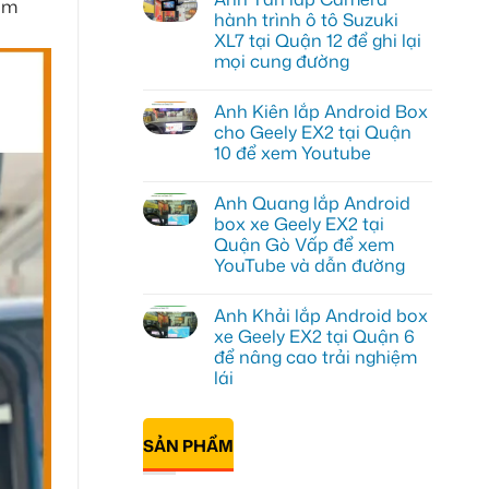
tìm
luận
hành trình ô tô Suzuki
ở
XL7 tại Quận 12 để ghi lại
Chú
Bảy
mọi cung đường
độ
bi
Không
gầm
có
Anh Kiên lắp Android Box
ô
bình
tô
luận
cho Geely EX2 tại Quận
ở
cho
10 để xem Youtube
Anh
Ford
Tấn
Everest
Không
lắp
tại
có
Camera
Thủ
Anh Quang lắp Android
bình
hành
Đức
luận
box xe Geely EX2 tại
trình
cần
ở
ô
ánh
Quận Gò Vấp để xem
Anh
tô
sáng
Kiên
YouTube và dẫn đường
Suzuki
tốt
lắp
XL7
hơn
Android
Không
tại
Box
có
Quận
Anh Khải lắp Android box
cho
bình
12
Geely
luận
xe Geely EX2 tại Quận 6
để
ở
EX2
ghi
để nâng cao trải nghiệm
Anh
tại
lại
Quang
Quận
lái
mọi
lắp
10
cung
Android
Không
để
đường
box
có
xem
xe
bình
Youtube
SẢN PHẨM
Geely
luận
ở
EX2
Anh
tại
Khải
Quận