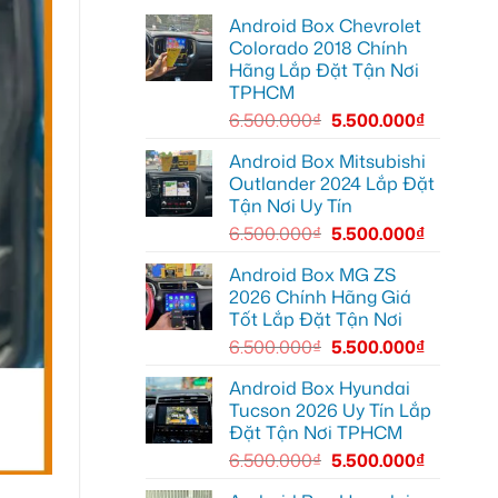
lắp
Gò
Android Box Chevrolet
Android
Vấp
box
để
Colorado 2018 Chính
xe
xem
Hãng Lắp Đặt Tận Nơi
Geely
YouTube
EX2
và
TPHCM
tại
dẫn
Quận
đường
6.500.000
₫
5.500.000
₫
6
để
nâng
Android Box Mitsubishi
cao
Outlander 2024 Lắp Đặt
trải
nghiệm
Tận Nơi Uy Tín
lái
6.500.000
₫
5.500.000
₫
Android Box MG ZS
2026 Chính Hãng Giá
Tốt Lắp Đặt Tận Nơi
6.500.000
₫
5.500.000
₫
Android Box Hyundai
Tucson 2026 Uy Tín Lắp
Đặt Tận Nơi TPHCM
6.500.000
₫
5.500.000
₫