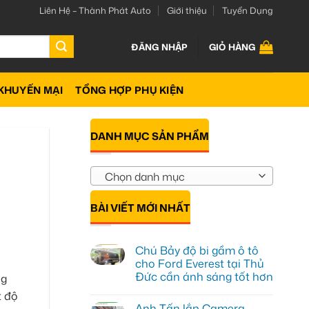
Liên Hệ – Thành Phát Auto
Giới thiệu
Tuyển Dụng
ĐĂNG NHẬP
GIỎ HÀNG
KHUYẾN MẠI
TỔNG HỢP PHỤ KIỆN
DANH MỤC SẢN PHẨM
Chọn danh mục
BÀI VIẾT MỚI NHẤT
Chú Bảy độ bi gầm ô tô
cho Ford Everest tại Thủ
Đức cần ánh sáng tốt hơn
ng
Không
t độ
có
Anh Tấn lắp Camera
bình