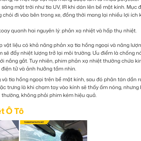
 sáng mặt trời như tia UV, IR khi dán lên bề mặt kính. Mục 
g chói đi vào bên trong xe, đồng thời mang lại nhiều lợi ích
ay quanh hai nguyên lý: phản xạ nhiệt và hấp thụ nhiệt.
 vật liệu có khả năng phản xạ tia hồng ngoại và năng lượ
m sẽ đẩy nhiệt lượng trở lại môi trường. Ưu điểm là chống 
ới nắng gắt. Tuy nhiên, phim phản xạ nhiệt thường chứa kim
 điện tử và ảnh hưởng tầm nhìn.
g và tia hồng ngoại trên bề mặt kính, sau đó phân tán dần 
ặc trưng là khi chạm tay vào kính sẽ thấy ấm nóng, nhưng
h thường, không phải phim kém hiệu quả.
t Ô Tô