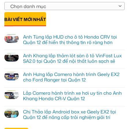
Chọn danh mục
BÀI VIẾT MỚI NHẤT
Anh Tùng lắp HUD cho ô tô Honda CRV tại
Quận 12 để hiển thị thông tin rõ ràng hơn
Không
có
Anh Khang lắp thảm lót sàn ô tô VinFast Lux
bình
luận
SA2.0 tại Quận 12 để nội thất luôn sạch sẽ
ở
Anh
Không
Tùng
có
Anh Hưng lắp Camera hành trình Geely EX2
lắp
bình
HUD
luận
cho Ford Ranger tại Quận 12
cho
ở
ô
Anh
Không
tô
Khang
có
Lắp Camera hành trình xe hơi uy tín cho Anh
Honda
lắp
bình
CRV
thảm
luận
Khang Honda CR-V Quận 12
tại
lót
ở
Quận
sàn
Anh
Không
12
ô
Hưng
có
Chị Thảo lắp Android box xe Geely EX2 tại
để
tô
lắp
bình
hiển
VinFast
Camera
luận
Quận 12 để nâng cấp trải nghiệm giải trí
thị
Lux
hành
ở
thông
SA2.0
trình
Lắp
Không
tin
tại
Geely
Camera
có