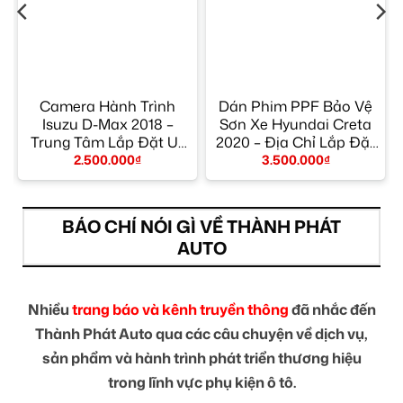
ộ
Camera Hành Trình
Dán Phim PPF Bảo Vệ
–
Isuzu D-Max 2018 –
Sơn Xe Hyundai Creta
Trung Tâm Lắp Đặt Uy
2020 – Địa Chỉ Lắp Đặt
Tín TPHCM
Uy Tín TPHCM
2.500.000
₫
3.500.000
₫
BÁO CHÍ NÓI GÌ VỀ THÀNH PHÁT
AUTO
Nhiều
trang báo và kênh truyền thông
đã nhắc đến
Thành Phát Auto qua các câu chuyện về dịch vụ,
sản phẩm và hành trình phát triển thương hiệu
trong lĩnh vực phụ kiện ô tô.