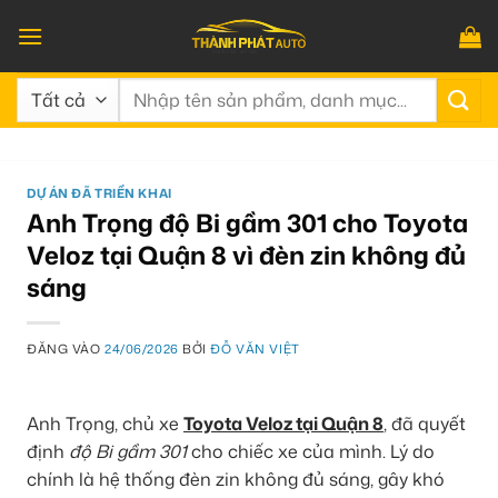
Bỏ
qua
nội
Tìm
dung
kiếm:
DỰ ÁN ĐÃ TRIỂN KHAI
Anh Trọng độ Bi gầm 301 cho Toyota
Veloz tại Quận 8 vì đèn zin không đủ
sáng
ĐĂNG VÀO
24/06/2026
BỞI
ĐỖ VĂN VIỆT
Anh Trọng, chủ xe
Toyota Veloz tại Quận 8
, đã quyết
định
độ Bi gầm 301
cho chiếc xe của mình. Lý do
chính là hệ thống đèn zin không đủ sáng, gây khó