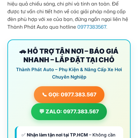
hiệu quả chiếu sáng, chi phí và tính an toàn. Để
được tư vấn chi tiết hơn về các giải pháp nâng cấp
đèn phù hợp với xe của bạn, đừng ngần ngại liên hệ
Thành Phát Auto qua hotline
0977383567
.
🚗 HỖ TRỢ TẬN NƠI – BÁO GIÁ
NHANH – LẮP ĐẶT TẠI CHỖ
Thành Phát Auto – Phụ Kiện & Nâng Cấp Xe Hơi
Chuyên Nghiệp
📞 GỌI: 0977.383.567
💬 ZALO: 0977.383.567
✅
Nhận làm tận nơi tại TP.HCM
– Không cần