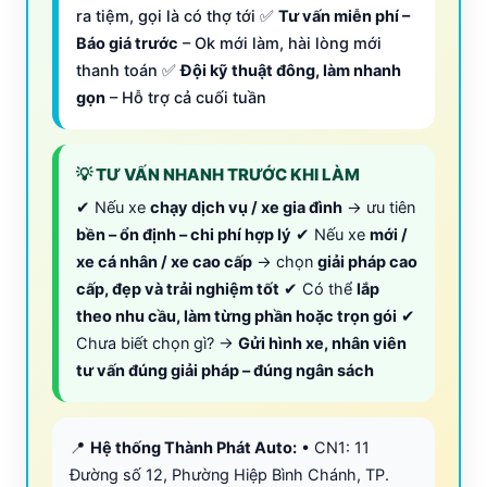
ra tiệm, gọi là có thợ tới ✅
Tư vấn miễn phí –
Báo giá trước
– Ok mới làm, hài lòng mới
thanh toán ✅
Đội kỹ thuật đông, làm nhanh
gọn
– Hỗ trợ cả cuối tuần
💡 TƯ VẤN NHANH TRƯỚC KHI LÀM
✔ Nếu xe
chạy dịch vụ / xe gia đình
→ ưu tiên
bền – ổn định – chi phí hợp lý
✔ Nếu xe
mới /
xe cá nhân / xe cao cấp
→ chọn
giải pháp cao
cấp, đẹp và trải nghiệm tốt
✔ Có thể
lắp
theo nhu cầu, làm từng phần hoặc trọn gói
✔
Chưa biết chọn gì? →
Gửi hình xe, nhân viên
tư vấn đúng giải pháp – đúng ngân sách
📍
Hệ thống Thành Phát Auto:
• CN1: 11
Đường số 12, Phường Hiệp Bình Chánh, TP.