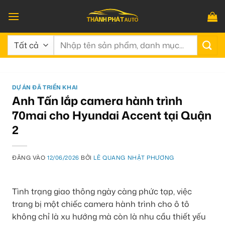
Bỏ
qua
nội
Tìm
dung
kiếm:
DỰ ÁN ĐÃ TRIỂN KHAI
Anh Tấn lắp camera hành trình
70mai cho Hyundai Accent tại Quận
2
ĐĂNG VÀO
12/06/2026
BỞI
LÊ QUANG NHẬT PHƯƠNG
Tình trạng giao thông ngày càng phức tạp, việc
trang bị một chiếc camera hành trình cho ô tô
không chỉ là xu hướng mà còn là nhu cầu thiết yếu