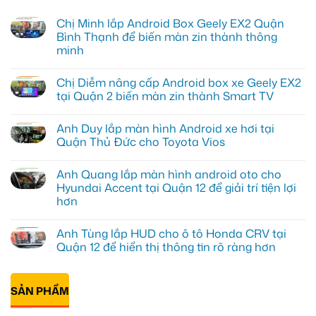
Chị Minh lắp Android Box Geely EX2 Quận
Bình Thạnh để biến màn zin thành thông
minh
Không
có
Chị Diễm nâng cấp Android box xe Geely EX2
bình
luận
tại Quận 2 biến màn zin thành Smart TV
ở
Chị
Không
Minh
có
Anh Duy lắp màn hình Android xe hơi tại
lắp
bình
Android
luận
Quận Thủ Đức cho Toyota Vios
Box
ở
Geely
Chị
Không
EX2
Diễm
có
Anh Quang lắp màn hình android oto cho
Quận
nâng
bình
Bình
cấp
luận
Hyundai Accent tại Quận 12 để giải trí tiện lợi
Thạnh
Android
ở
hơn
để
box
Anh
biến
xe
Duy
Không
màn
Geely
lắp
có
zin
EX2
màn
Anh Tùng lắp HUD cho ô tô Honda CRV tại
bình
thành
tại
hình
luận
Quận 12 để hiển thị thông tin rõ ràng hơn
thông
Quận
Android
ở
minh
2
xe
Anh
Không
biến
hơi
Quang
có
màn
tại
lắp
bình
zin
Quận
màn
SẢN PHẨM
luận
thành
Thủ
hình
ở
Smart
Đức
android
Anh
TV
cho
oto
Tùng