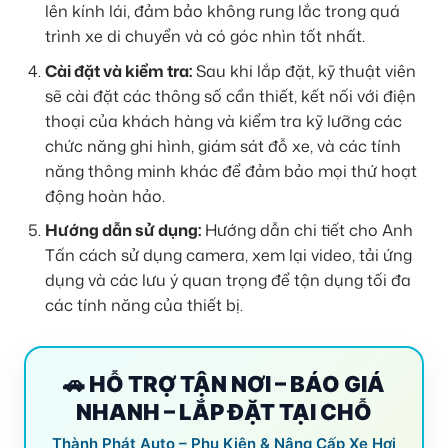
lên kính lái, đảm bảo không rung lắc trong quá
trình xe di chuyển và có góc nhìn tốt nhất.
Cài đặt và kiểm tra:
Sau khi lắp đặt, kỹ thuật viên
sẽ cài đặt các thông số cần thiết, kết nối với điện
thoại của khách hàng và kiểm tra kỹ lưỡng các
chức năng ghi hình, giám sát đỗ xe, và các tính
năng thông minh khác để đảm bảo mọi thứ hoạt
động hoàn hảo.
Hướng dẫn sử dụng:
Hướng dẫn chi tiết cho Anh
Tấn cách sử dụng camera, xem lại video, tải ứng
dụng và các lưu ý quan trọng để tận dụng tối đa
các tính năng của thiết bị.
🚗 HỖ TRỢ TẬN NƠI – BÁO GIÁ
NHANH – LẮP ĐẶT TẠI CHỖ
Thành Phát Auto – Phụ Kiện & Nâng Cấp Xe Hơi