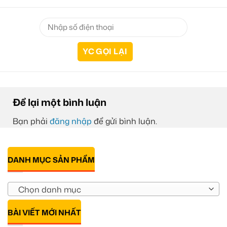
Để lại một bình luận
Bạn phải
đăng nhập
để gửi bình luận.
DANH MỤC SẢN PHẨM
Chọn danh mục
BÀI VIẾT MỚI NHẤT