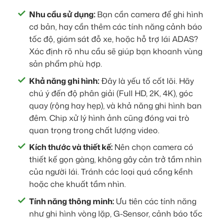
Nhu cầu sử dụng:
Bạn cần camera để ghi hình
cơ bản, hay cần thêm các tính năng cảnh báo
tốc độ, giám sát đỗ xe, hoặc hỗ trợ lái ADAS?
Xác định rõ nhu cầu sẽ giúp bạn khoanh vùng
sản phẩm phù hợp.
Khả năng ghi hình:
Đây là yếu tố cốt lõi. Hãy
chú ý đến độ phân giải (Full HD, 2K, 4K), góc
quay (rộng hay hẹp), và khả năng ghi hình ban
đêm. Chip xử lý hình ảnh cũng đóng vai trò
quan trọng trong chất lượng video.
Kích thước và thiết kế:
Nên chọn camera có
thiết kế gọn gàng, không gây cản trở tầm nhìn
của người lái. Tránh các loại quá cồng kềnh
hoặc che khuất tầm nhìn.
Tính năng thông minh:
Ưu tiên các tính năng
như ghi hình vòng lặp, G-Sensor, cảnh báo tốc