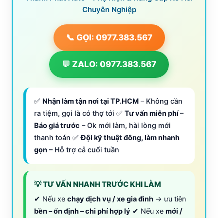
Chuyên Nghiệp
📞 GỌI: 0977.383.567
💬 ZALO: 0977.383.567
✅
Nhận làm tận nơi tại TP.HCM
– Không cần
ra tiệm, gọi là có thợ tới ✅
Tư vấn miễn phí –
Báo giá trước
– Ok mới làm, hài lòng mới
thanh toán ✅
Đội kỹ thuật đông, làm nhanh
gọn
– Hỗ trợ cả cuối tuần
💡 TƯ VẤN NHANH TRƯỚC KHI LÀM
✔ Nếu xe
chạy dịch vụ / xe gia đình
→ ưu tiên
bền – ổn định – chi phí hợp lý
✔ Nếu xe
mới /