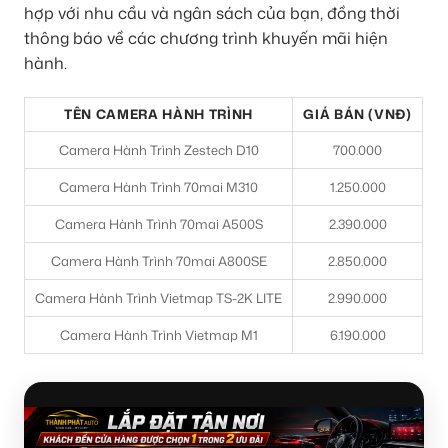
hợp với nhu cầu và ngân sách của bạn, đồng thời
thông báo về các chương trình khuyến mãi hiện
hành.
TÊN CAMERA HÀNH TRÌNH
GIÁ BÁN (VNĐ)
Camera Hành Trình Zestech D10
700.000
Camera Hành Trình 70mai M310
1.250.000
Camera Hành Trình 70mai A500S
2.390.000
Camera Hành Trình 70mai A800SE
2.850.000
Camera Hành Trình Vietmap TS-2K LITE
2.990.000
Camera Hành Trình Vietmap M1
6.190.000