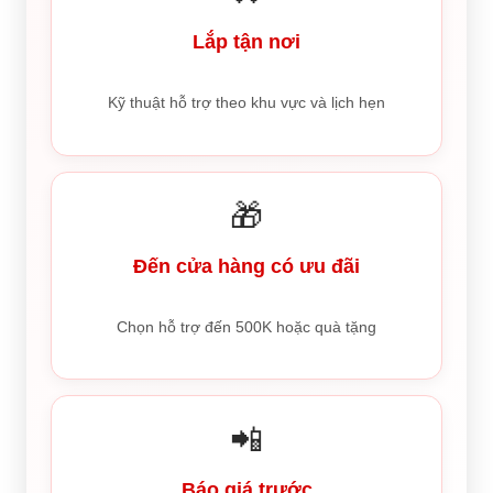
Lắp tận nơi
Kỹ thuật hỗ trợ theo khu vực và lịch hẹn
🎁
Đến cửa hàng có ưu đãi
Chọn hỗ trợ đến 500K hoặc quà tặng
📲
Báo giá trước