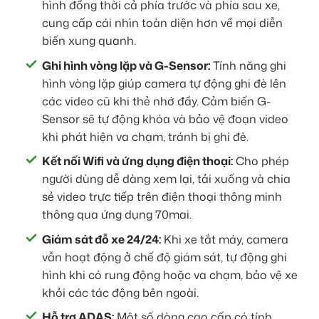
hình đồng thời cả phía trước và phía sau xe,
cung cấp cái nhìn toàn diện hơn về mọi diễn
biến xung quanh.
Ghi hình vòng lặp và G-Sensor:
Tính năng ghi
hình vòng lặp giúp camera tự động ghi đè lên
các video cũ khi thẻ nhớ đầy. Cảm biến G-
Sensor sẽ tự động khóa và bảo vệ đoạn video
khi phát hiện va chạm, tránh bị ghi đè.
Kết nối Wifi và ứng dụng điện thoại:
Cho phép
người dùng dễ dàng xem lại, tải xuống và chia
sẻ video trực tiếp trên điện thoại thông minh
thông qua ứng dụng 70mai.
Giám sát đỗ xe 24/24:
Khi xe tắt máy, camera
vẫn hoạt động ở chế độ giám sát, tự động ghi
hình khi có rung động hoặc va chạm, bảo vệ xe
khỏi các tác động bên ngoài.
Hỗ trợ ADAS:
Một số dòng cao cấp có tính