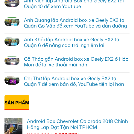
Anh Kiên lắp Android Box cho Geely EX2 tại
Quận 10 để xem Youtube
Không
có
Anh Quang lắp Android box xe Geely EX2 tại
bình
luận
Quận Gò Vấp để xem YouTube và dẫn đường
ở
Anh
Không
Kiên
có
Anh Khải lắp Android box xe Geely EX2 tại
lắp
bình
Android
luận
Quận 6 để nâng cao trải nghiệm lái
Box
ở
cho
Anh
Không
Geely
Quang
có
Cô Thảo gắn Android box xe Geely EX2 ở Hóc
EX2
lắp
bình
tại
Android
luận
Môn để lái xe thoải mái hơn
Quận
box
ở
10
xe
Anh
Không
để
Geely
Khải
có
Chị Thư lắp Android box xe Geely EX2 tại
xem
EX2
lắp
bình
Youtube
tại
Android
luận
Quận 7 để xem bản đồ, YouTube tiện lợi hơn
Quận
box
ở
Gò
xe
Cô
Không
Vấp
Geely
Thảo
có
để
EX2
gắn
bình
xem
tại
Android
SẢN PHẨM
luận
YouTube
Quận
box
ở
và
6
xe
Chị
dẫn
để
Geely
Thư
đường
nâng
EX2
lắp
Android Box Chevrolet Colorado 2018 Chính
cao
ở
Android
trải
Hóc
box
Hãng Lắp Đặt Tận Nơi TPHCM
nghiệm
Môn
xe
lái
để
Geely