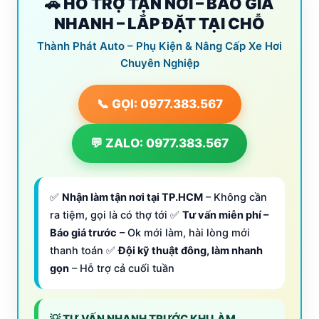
🚗 HỖ TRỢ TẬN NƠI – BÁO GIÁ
NHANH – LẮP ĐẶT TẠI CHỖ
Thành Phát Auto – Phụ Kiện & Nâng Cấp Xe Hơi
Chuyên Nghiệp
📞 GỌI: 0977.383.567
💬 ZALO: 0977.383.567
✅
Nhận làm tận nơi tại TP.HCM
– Không cần
ra tiệm, gọi là có thợ tới ✅
Tư vấn miễn phí –
Báo giá trước
– Ok mới làm, hài lòng mới
thanh toán ✅
Đội kỹ thuật đông, làm nhanh
gọn
– Hỗ trợ cả cuối tuần
💡 TƯ VẤN NHANH TRƯỚC KHI LÀM