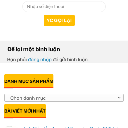
Để lại một bình luận
Bạn phải
đăng nhập
để gửi bình luận.
DANH MỤC SẢN PHẨM
Chọn danh mục
BÀI VIẾT MỚI NHẤT