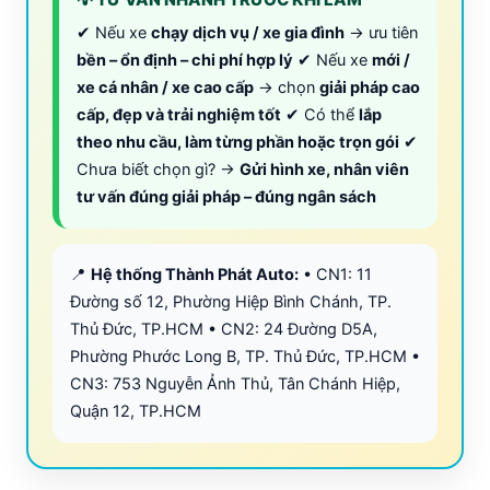
✔ Nếu xe
chạy dịch vụ / xe gia đình
→ ưu tiên
bền – ổn định – chi phí hợp lý
✔ Nếu xe
mới /
xe cá nhân / xe cao cấp
→ chọn
giải pháp cao
cấp, đẹp và trải nghiệm tốt
✔ Có thể
lắp
theo nhu cầu, làm từng phần hoặc trọn gói
✔
Chưa biết chọn gì? →
Gửi hình xe, nhân viên
tư vấn đúng giải pháp – đúng ngân sách
📍
Hệ thống Thành Phát Auto:
• CN1: 11
Đường số 12, Phường Hiệp Bình Chánh, TP.
Thủ Đức, TP.HCM • CN2: 24 Đường D5A,
Phường Phước Long B, TP. Thủ Đức, TP.HCM •
CN3: 753 Nguyễn Ảnh Thủ, Tân Chánh Hiệp,
Quận 12, TP.HCM