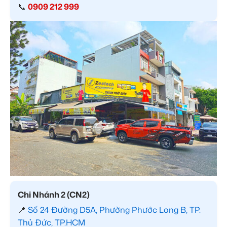
📞
0909 212 999
Chi Nhánh 2 (CN2)
📍
Số 24 Đường D5A, Phường Phước Long B, TP.
Thủ Đức, TP.HCM