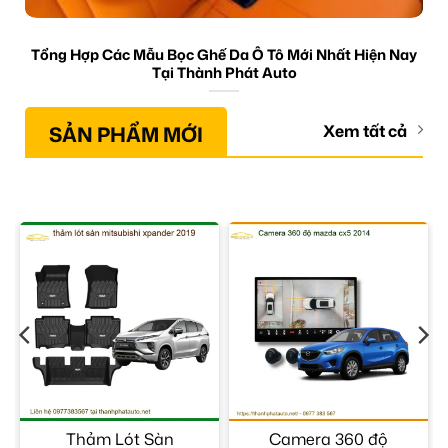
Tổng Hợp Các Mẫu Bọc Ghế Da Ô Tô Mới Nhất Hiện Nay
Tại Thành Phát Auto
SẢN PHẨM MỚI
Xem tất cả
–
Thảm Lót Sàn
Camera 360 độ