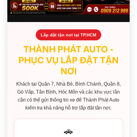
Lắp đặt tận nơi tại TP.HCM
THÀNH PHÁT AUTO -
PHỤC VỤ LẮP ĐẶT TẬN
NƠI
Khách tại Quận 7, Nhà Bè, Bình Chánh, Quận 8,
Gò Vấp, Tân Bình, Hóc Môn và các khu vực lân
cận có thể gửi thông tin xe để Thành Phát Auto
kiểm tra khả năng hỗ trợ lắp đặt tận nơi.
🚗