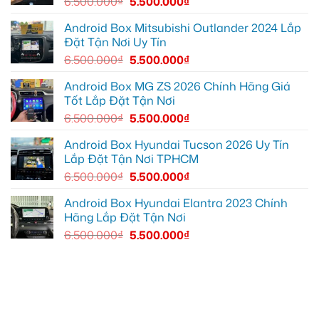
6.500.000
₫
5.500.000
₫
lái
EX2
xe
tại
thoải
Quận
Android Box Mitsubishi Outlander 2024 Lắp
mái
7
Đặt Tận Nơi Uy Tín
hơn
để
xem
6.500.000
₫
5.500.000
₫
bản
đồ,
YouTube
Android Box MG ZS 2026 Chính Hãng Giá
tiện
Tốt Lắp Đặt Tận Nơi
lợi
hơn
6.500.000
₫
5.500.000
₫
Android Box Hyundai Tucson 2026 Uy Tín
Lắp Đặt Tận Nơi TPHCM
6.500.000
₫
5.500.000
₫
Android Box Hyundai Elantra 2023 Chính
Hãng Lắp Đặt Tận Nơi
6.500.000
₫
5.500.000
₫