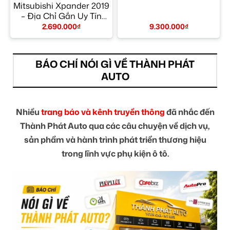
Mitsubishi Xpander 2019
– Địa Chỉ Gắn Uy Tín
TPHCM
2.690.000
₫
9.300.000
₫
BÁO CHÍ NÓI GÌ VỀ THÀNH PHÁT
AUTO
Nhiều
trang báo và kênh truyền thông
đã nhắc đến
Thành Phát Auto qua các câu chuyện về dịch vụ,
sản phẩm và hành trình phát triển thương hiệu
trong lĩnh vực phụ kiện ô tô.