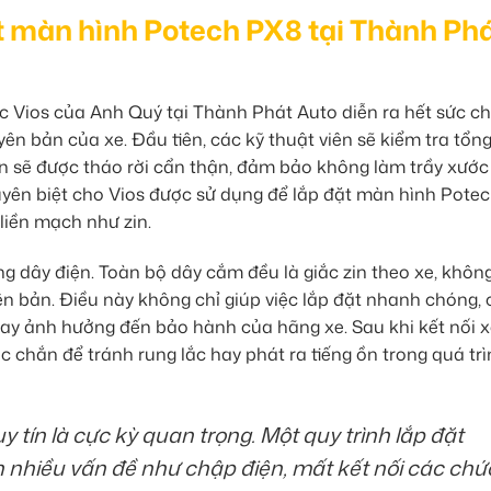
ặt màn hình Potech PX8 tại Thành Ph
c Vios của Anh Quý tại Thành Phát Auto diễn ra hết sức c
ên bản của xe. Đầu tiên, các kỹ thuật viên sẽ kiểm tra tổng
zin sẽ được tháo rời cẩn thận, đảm bảo không làm trầy xước
uyên biệt cho Vios được sử dụng để lắp đặt màn hình Potec
liền mạch như zin.
ng dây điện. Toàn bộ dây cắm đều là giắc zin theo xe, khôn
n bản. Điều này không chỉ giúp việc lắp đặt nhanh chóng, 
hay ảnh hưởng đến bảo hành của hãng xe. Sau khi kết nối x
ắc chắn để tránh rung lắc hay phát ra tiếng ồn trong quá tr
y tín là cực kỳ quan trọng. Một quy trình lắp đặt
 nhiều vấn đề như chập điện, mất kết nối các chứ