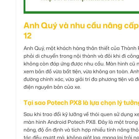
Anh Quý và nhu cầu nâng cấp
12
Anh Quý, một khách hàng thân thiết của Thành P
phải di chuyển trong nội thành và đôi khi đi côn
không còn đáp ứng được nhu cầu. Màn hình cũ nh
xem bản đồ vừa bất tiện, vừa không an toàn. An
đường chính xác, vừa giải trí đa phương tiện và
điện nguyên bản của xe.
Tại sao Potech PX8 là lựa chọn lý tưở
Sau khi trao đổi kỹ lưỡng về thói quen sử dụng
màn hình Android Potech PX8. Đây là một trong
năng, độ ổn định và tích hợp nhiều tính năng t
tác đều mượt mà, không giật lag, mang lại trải 