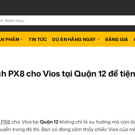
ẢN PHẨM
TIN TỨC
DỰ ÁN HẰNG NGÀY
BẢNG GIÁ
 PX8 cho Vios tại Quận 12 để tiệ
 PX8
cho
Vios
tại
Quận 12
không chỉ là xu hướng mà còn là 
huyển trong đô thị. Bạn có đang cảm thấy chiếc Vios của m