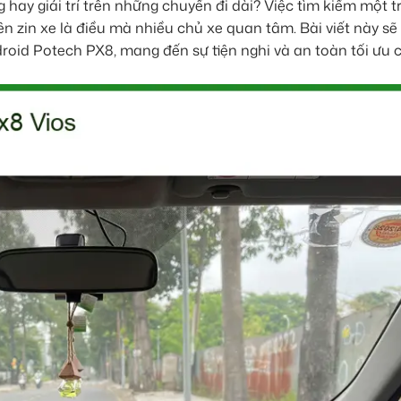
ng hay giải trí trên những chuyến đi dài? Việc tìm kiếm một 
ên zin xe là điều mà nhiều chủ xe quan tâm. Bài viết này sẽ
id Potech PX8, mang đến sự tiện nghi và an toàn tối ưu 