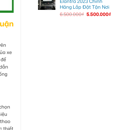
Elantra 2023 Chính
Hãng Lắp Đặt Tận Nơi
6.500.000
₫
5.500.000
₫
Quận
yên
của xe
 để
 dẫn
hống
 chọn
hiệu
 thao
 thiết