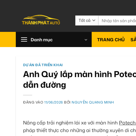
Bỏ
qua
nội
Tìm
kiếm:
dung
Danh mục
TRANG CHỦ
S
DỰ ÁN ĐÃ TRIỂN KHAI
Anh Quý lắp màn hình Potech
dẫn đường
ĐĂNG VÀO
11/06/2026
BỞI
NGUYỄN QUANG MINH
Nâng cấp trải nghiệm lái xe với màn hình
Potech
pháp thiết thực cho những ai thường xuyên di c