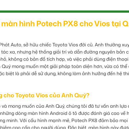
 màn hình Potech PX8 cho Vios tại 
hát Auto, sở hữu chiếc Toyota Vios đời cũ. Anh thường xu
g tác xa, nhưng hệ thống giải trí và dẫn đường nguyên bản 
ỏ, không có bản đồ tích hợp, và việc phải dùng điện thoại
h Quý mong muốn một giải pháp toàn diện hơn, vừa có thể
 đặc biệt là phải dễ sử dụng, không làm ảnh hưởng đến hệ t
ng cho Toyota Vios của Anh Quý?
 xe và mong muốn của Anh Quý, chúng tôi đã tư vấn anh lựa
 những dòng màn hình Android ô tô được đánh giá cao về 
hông minh. Với cấu hình mạnh mẽ, Potech PX8 đảm bảo mọi
nghiệm cao cấp cho người dùng. Đặc biệt, màn hình này được