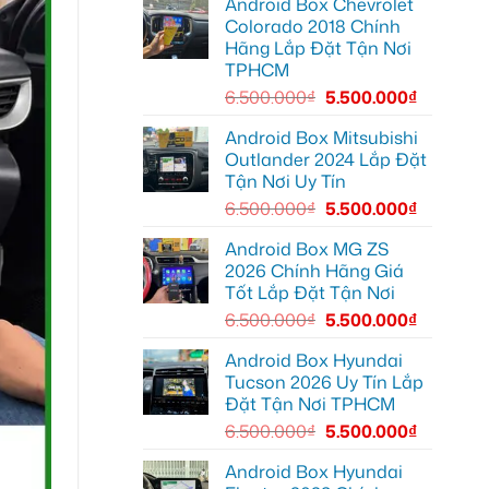
Android Box Chevrolet
Android
để
đường
box
xem
Colorado 2018 Chính
xe
Youtube
Hãng Lắp Đặt Tận Nơi
Geely
EX2
TPHCM
tại
Quận
6.500.000
₫
5.500.000
₫
Gò
Vấp
để
Android Box Mitsubishi
xem
Outlander 2024 Lắp Đặt
YouTube
và
Tận Nơi Uy Tín
dẫn
đường
6.500.000
₫
5.500.000
₫
Android Box MG ZS
2026 Chính Hãng Giá
Tốt Lắp Đặt Tận Nơi
6.500.000
₫
5.500.000
₫
Android Box Hyundai
Tucson 2026 Uy Tín Lắp
Đặt Tận Nơi TPHCM
6.500.000
₫
5.500.000
₫
Android Box Hyundai