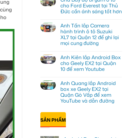
trung
luận
cho Ford Everest tại Thủ
ở
 cùng
Đức cần ánh sáng tốt hơn
Anh
Đạt
cho
Không
lắp
có
Android
Anh Tấn lắp Camera
bình
box
luận
hành trình ô tô Suzuki
Geely
ở
EX2
XL7 tại Quận 12 để ghi lại
Chú
tại
Bảy
mọi cung đường
Quận
độ
1,
bi
Không
nâng
gầm
có
cấp
Anh Kiên lắp Android Box
ô
bình
giải
tô
luận
cho Geely EX2 tại Quận
trí
ở
cho
10 để xem Youtube
Anh
Ford
Tấn
Everest
Không
lắp
tại
có
Camera
Thủ
Anh Quang lắp Android
bình
hành
Đức
luận
box xe Geely EX2 tại
trình
cần
ở
ô
ánh
Quận Gò Vấp để xem
Anh
tô
sáng
Kiên
YouTube và dẫn đường
Suzuki
tốt
lắp
XL7
hơn
Android
Không
tại
Box
có
Quận
cho
bình
12
SẢN PHẨM
Geely
luận
để
ở
EX2
ghi
Anh
tại
lại
Quang
Quận
mọi
lắp
10
cung