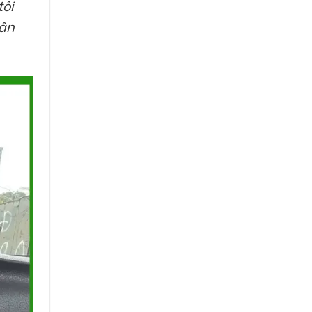
tôi
uân