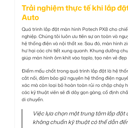
Trải nghiệm thực tế khi lắp đ
Auto
Quá trình lắp đặt màn hình Potech PX8 cho chiế
nghiệp. Chúng tôi luôn ưu tiên sự an toàn và nguy
hệ thống điện và nội thất xe. Sau đó, màn hình 
hư hại các chi tiết xung quanh. Khung dưỡng ch
giúp màn hình ôm khít vào taplo, tạo nên vẻ đẹp 
Điểm mấu chốt trong quá trình lắp đặt là hệ thố
cắt nối, đảm bảo giữ nguyên hệ thống điện nguyê
xác mà còn loại bỏ hoàn toàn rủi ro chập cháy 
các kỹ thuật viên sẽ đi dây gọn gàng, cố định ch
di chuyển.
Việc lựa chọn một trung tâm lắp đặt u
không chuẩn kỹ thuật có thể dẫn đến