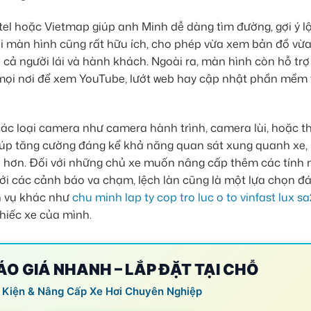
l hoặc Vietmap giúp anh Minh dễ dàng tìm đường, gợi ý lộ
đôi màn hình cũng rất hữu ích, cho phép vừa xem bản đồ vừ
 cả người lái và hành khách. Ngoài ra, màn hình còn hỗ trợ
c mọi nơi để xem YouTube, lướt web hay cập nhật phần mềm 
 các loại camera như camera hành trình, camera lùi, hoặc 
giúp tăng cường đáng kể khả năng quan sát xung quanh xe, 
n hơn. Đối với những chủ xe muốn nâng cấp thêm các tính
với các cảnh báo va chạm, lệch làn cũng là một lựa chọn đ
h vụ khác như
chu minh lap ty cop tro luc o to vinfast lux sa
chiếc xe của mình.
BÁO GIÁ NHANH – LẮP ĐẶT TẠI CHỖ
 Kiện & Nâng Cấp Xe Hơi Chuyên Nghiệp