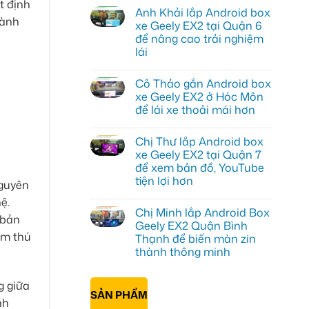
t định
có
Anh Khải lắp Android box
bình
hành
luận
xe Geely EX2 tại Quận 6
ở
để nâng cao trải nghiệm
Anh
Quang
lái
lắp
Android
Không
box
có
Cô Thảo gắn Android box
xe
bình
Geely
luận
xe Geely EX2 ở Hóc Môn
ở
EX2
để lái xe thoải mái hơn
Anh
tại
Khải
Quận
Không
lắp
Gò
có
Android
Vấp
Chị Thư lắp Android box
bình
box
để
luận
xe Geely EX2 tại Quận 7
xe
xem
ở
Geely
YouTube
để xem bản đồ, YouTube
Cô
EX2
và
Thảo
tiện lợi hơn
tại
dẫn
nguyên
gắn
Quận
đường
Android
Không
6
ệ.
box
có
để
Chị Minh lắp Android Box
xe
bình
 bản
nâng
Geely
luận
Geely EX2 Quận Bình
cao
ở
EX2
ém thú
trải
Thạnh để biến màn zin
Chị
ở
nghiệm
Thư
Hóc
thành thông minh
lái
lắp
Môn
Android
Không
để
box
có
lái
g giữa
xe
bình
xe
SẢN PHẨM
Geely
luận
thoải
nh
ở
EX2
mái