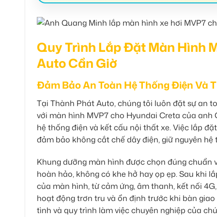
Quy Trình Lắp Đặt Màn Hình 
Auto Cần Giờ
Đảm Bảo An Toàn Hệ Thống Điện Và T
Tại Thành Phát Auto, chúng tôi luôn đặt sự an to
với màn hình MVP7 cho Hyundai Creta của anh Qu
hệ thống điện và kết cấu nội thất xe. Việc lắp đ
đảm bảo không cắt chế dây điện, giữ nguyên hệ t
Khung dưỡng màn hình được chọn đúng chuẩn v
hoàn hảo, không có khe hở hay ọp ẹp. Sau khi lắ
của màn hình, từ cảm ứng, âm thanh, kết nối 4G
hoạt động trơn tru và ổn định trước khi bàn giao
tình và quy trình làm việc chuyên nghiệp của chú