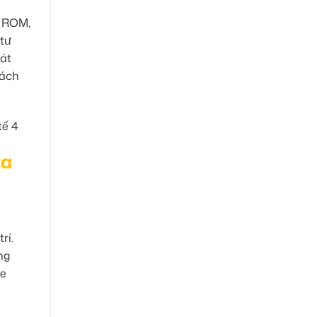
, ROM,
 tư
hát
sách
ta
rí.
ng
he