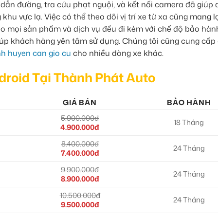
ư dẫn đường, tra cứu phạt nguội, và kết nối camera đã giúp
 khu vực lạ. Việc có thể theo dõi vị trí xe từ xa cũng mang l
o mọi sản phẩm và dịch vụ đều đi kèm với chế độ bảo hàn
giúp khách hàng yên tâm sử dụng. Chúng tôi cũng cung cấp
nh huyen can gio cu
cho nhiều dòng xe khác.
droid Tại Thành Phát Auto
GIÁ BÁN
BẢO HÀNH
5.900.000đ
18 Tháng
4.900.000đ
8.400.000đ
24 Tháng
7.400.000đ
9.900.000đ
24 Tháng
8.900.000đ
10.500.000đ
24 Tháng
9.500.000đ