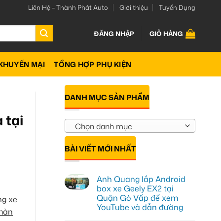
Liên Hệ – Thành Phát Auto
Giới thiệu
Tuyển Dụng
ĐĂNG NHẬP
GIỎ HÀNG
KHUYẾN MẠI
TỔNG HỢP PHỤ KIỆN
DANH MỤC SẢN PHẨM
 tại
Chọn danh mục
BÀI VIẾT MỚI NHẤT
Anh Quang lắp Android
box xe Geely EX2 tại
Quận Gò Vấp để xem
ng xe
YouTube và dẫn đường
màn
Không