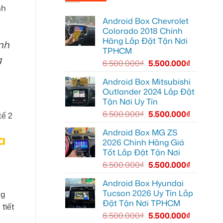
Chị
tại
hơn
nh
Minh
Quận
lắp
7
Android Box Chevrolet
Android
để
Box
xem
Colorado 2018 Chính
Geely
bản
Hãng Lắp Đặt Tận Nơi
EX2
đồ,
ình
Quận
YouTube
TPHCM
Bình
tiện
g
Thạnh
lợi
6.500.000
₫
5.500.000
₫
để
hơn
biến
màn
Android Box Mitsubishi
zin
Outlander 2024 Lắp Đặt
thành
thông
Tận Nơi Uy Tín
minh
6.500.000
₫
5.500.000
₫
Android Box MG ZS
a
2026 Chính Hãng Giá
Tốt Lắp Đặt Tận Nơi
6.500.000
₫
5.500.000
₫
Android Box Hyundai
Tucson 2026 Uy Tín Lắp
ng
Đặt Tận Nơi TPHCM
tiết
6.500.000
₫
5.500.000
₫