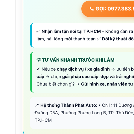
📞 GỌI: 0977.383
✅
Nhận làm tận nơi tại TP.HCM
– Không cần ra 
làm, hài lòng mới thanh toán ✅
Đội kỹ thuật đ
💡 TƯ VẤN NHANH TRƯỚC KHI LÀM
✔ Nếu xe
chạy dịch vụ / xe gia đình
→ ưu tiên
b
cấp
→ chọn
giải pháp cao cấp, đẹp và trải ngh
Chưa biết chọn gì? →
Gửi hình xe, nhân viên t
📍
Hệ thống Thành Phát Auto:
• CN1: 11 Đường 
Đường D5A, Phường Phước Long B, TP. Thủ Đức,
TP.HCM