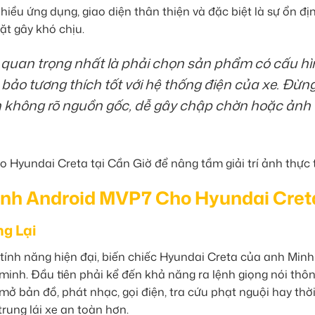
iều ứng dụng, giao diện thân thiện và đặc biệt là sự ổn đị
vặt gây khó chịu.
 quan trọng nhất là phải chọn sản phẩm có cấu h
ảo tương thích tốt với hệ thống điện của xe. Đừn
 không rõ nguồn gốc, dễ gây chập chờn hoặc ảnh
ình Android MVP7 Cho Hyundai Cret
g Lại
ính năng hiện đại, biến chiếc Hyundai Creta của anh Minh
 minh. Đầu tiên phải kể đến khả năng ra lệnh giọng nói thô
ể mở bản đồ, phát nhạc, gọi điện, tra cứu phạt nguội hay thời 
rung lái xe an toàn hơn.