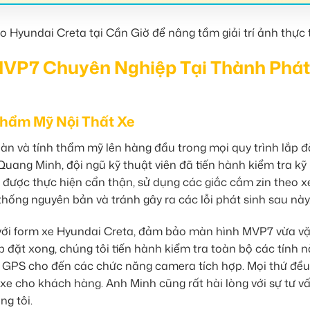
MVP7 Chuyên Nghiệp Tại Thành Phát
hẩm Mỹ Nội Thất Xe
àn và tính thẩm mỹ lên hàng đầu trong mọi quy trình lắp đ
ang Minh, đội ngũ kỹ thuật viên đã tiến hành kiểm tra kỹ
ặt được thực hiện cẩn thận, sử dụng các giắc cắm zin theo x
hống nguyên bản và tránh gây ra các lỗi phát sinh sau này
ới form xe Hyundai Creta, đảm bảo màn hình MVP7 vừa v
p đặt xong, chúng tôi tiến hành kiểm tra toàn bộ các tính 
, GPS cho đến các chức năng camera tích hợp. Mọi thứ đều
 xe cho khách hàng. Anh Minh cũng rất hài lòng với sự tư v
ng tôi.