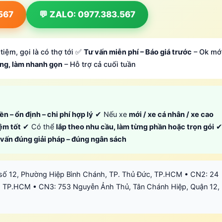
.567
💬 ZALO: 0977.383.567
tiệm, gọi là có thợ tới ✅
Tư vấn miễn phí – Báo giá trước
– Ok mớ
ông, làm nhanh gọn
– Hỗ trợ cả cuối tuần
ền – ổn định – chi phí hợp lý
✔ Nếu xe
mới / xe cá nhân / xe cao
iệm tốt
✔ Có thể
lắp theo nhu cầu, làm từng phần hoặc trọn gói
ư vấn đúng giải pháp – đúng ngân sách
số 12, Phường Hiệp Bình Chánh, TP. Thủ Đức, TP.HCM • CN2: 24
 TP.HCM • CN3: 753 Nguyễn Ảnh Thủ, Tân Chánh Hiệp, Quận 12,