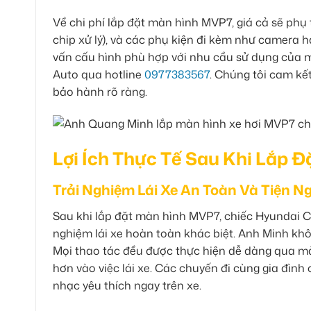
Về chi phí lắp đặt màn hình MVP7, giá cả sẽ ph
chip xử lý), và các phụ kiện đi kèm như camera h
vấn cấu hình phù hợp với nhu cầu sử dụng của mì
Auto qua hotline
0977383567
. Chúng tôi cam kế
bảo hành rõ ràng.
Lợi Ích Thực Tế Sau Khi Lắp 
Trải Nghiệm Lái Xe An Toàn Và Tiện N
Sau khi lắp đặt màn hình MVP7, chiếc Hyundai 
nghiệm lái xe hoàn toàn khác biệt. Anh Minh khôn
Mọi thao tác đều được thực hiện dễ dàng qua mà
hơn vào việc lái xe. Các chuyến đi cùng gia đình
nhạc yêu thích ngay trên xe.