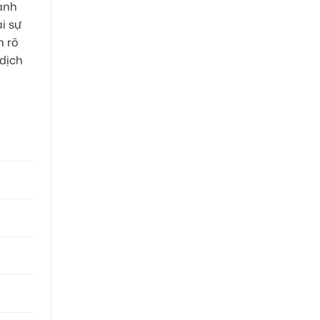
 anh
ại sự
h rõ
 dịch