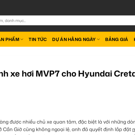
ẢN PHẨM
TIN TỨC
DỰ ÁN HẰNG NGÀY
BẢNG GIÁ
h xe hơi MVP7 cho Hyundai Creta
 càng được nhiều chủ xe quan tâm, đặc biệt là với những dò
 Cần Giờ cũng không ngoại lệ, anh đã quyết định lắp đặt