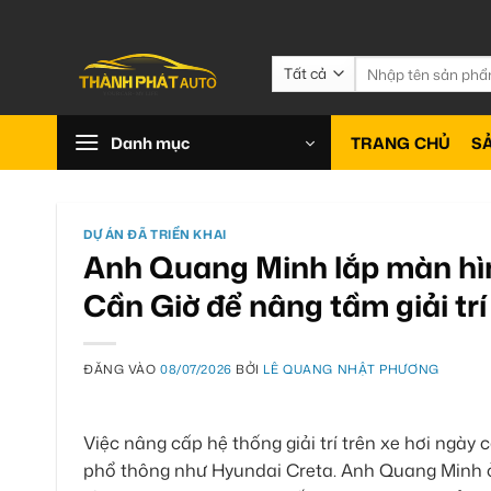
Bỏ
qua
nội
Tìm
kiếm:
dung
Danh mục
TRANG CHỦ
S
DỰ ÁN ĐÃ TRIỂN KHAI
Anh Quang Minh lắp màn hìn
Cần Giờ để nâng tầm giải trí
ĐĂNG VÀO
08/07/2026
BỞI
LÊ QUANG NHẬT PHƯƠNG
Việc nâng cấp hệ thống giải trí trên xe hơi ngày
phổ thông như Hyundai Creta. Anh Quang Minh ở