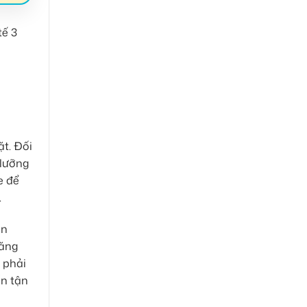
ặt. Đối
 lưỡng
e để
.
ặn
năng
 phải
ấn tận