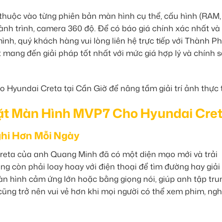
ụ thuộc vào từng phiên bản màn hình cụ thể, cấu hình (RAM
ành trình, camera 360 độ. Để có báo giá chính xác nhất và
nh, quý khách hàng vui lòng liên hệ trực tiếp với Thành P
t mang đến giải pháp tốt nhất với mức giá hợp lý và chính 
Đặt Màn Hình MVP7 Cho Hyundai Cre
ghi Hơn Mỗi Ngày
Creta của anh Quang Minh đã có một diện mạo mới và trải
g còn phải loay hoay với điện thoại để tìm đường hay giải t
n hình cảm ứng lớn hoặc bằng giọng nói, giúp anh tập tru
 cũng trở nên vui vẻ hơn khi mọi người có thể xem phim, ng