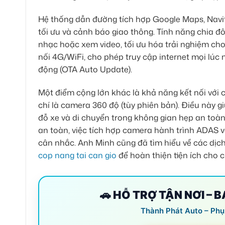
Hệ thống dẫn đường tích hợp Google Maps, Navite
tối ưu và cảnh báo giao thông. Tính năng chia 
nhạc hoặc xem video, tối ưu hóa trải nghiệm cho
nối 4G/WiFi, cho phép truy cập internet mọi lú
động (OTA Auto Update).
Một điểm cộng lớn khác là khả năng kết nối với
chí là camera 360 độ (tùy phiên bản). Điều này 
đỗ xe và di chuyển trong không gian hẹp an toà
an toàn, việc tích hợp camera hành trình ADAS 
cân nhắc. Anh Minh cũng đã tìm hiểu về các dịc
cop nang tai can gio
để hoàn thiện tiện ích cho 
🚗 HỖ TRỢ TẬN NƠI – 
Thành Phát Auto – Phụ