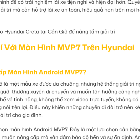
h để có trải nghiệm lái xe tiện nghi và hiện đại hơn. Quyế
ải trí mà còn hỗ trợ lái xe an toàn, hiệu quả hơn trên mọi 
rí Với Màn Hình MVP7 Trên Hyundai
ấp Màn Hình Android MVP7?
 là một mẫu xe được ưa chuộng, nhưng hệ thống giải trí 
người thường xuyên di chuyển và muốn tận hưởng công ngh
hế về tính năng, không thể xem video trực tuyến, không có
nói tiện lợi. Điều này khiến những chuyến đi dài trở nên k
ải trí cho gia đình.
 chọn màn hình Android MVP7. Đây là một lựa chọn cân bằn
ong muốn nâng cấp mà vẫn đảm bảo độ bền và sự ổn định. A