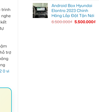
Android Box Hyundai
 trình
Elantra 2023 Chính
Hãng Lắp Đặt Tận Nơi
a nghe
6.500.000
₫
5.500.000
₫
 kết
tự
thậm
hỗ trợ
 năng
áng
2 0 vi