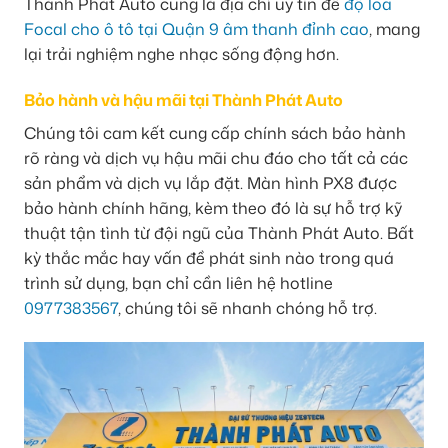
Thành Phát Auto cũng là địa chỉ uy tín để
độ loa
Focal cho ô tô tại Quận 9 âm thanh đỉnh cao
, mang
lại trải nghiệm nghe nhạc sống động hơn.
Bảo hành và hậu mãi tại Thành Phát Auto
Chúng tôi cam kết cung cấp chính sách bảo hành
rõ ràng và dịch vụ hậu mãi chu đáo cho tất cả các
sản phẩm và dịch vụ lắp đặt. Màn hình PX8 được
bảo hành chính hãng, kèm theo đó là sự hỗ trợ kỹ
thuật tận tình từ đội ngũ của Thành Phát Auto. Bất
kỳ thắc mắc hay vấn đề phát sinh nào trong quá
trình sử dụng, bạn chỉ cần liên hệ hotline
0977383567
, chúng tôi sẽ nhanh chóng hỗ trợ.