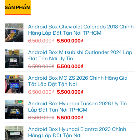
Đức
tô
lắp
bình
cần
Suzuki
Android
SẢN PHẨM
luận
ánh
XL7
Box
ở
sáng
tại
cho
Anh
tốt
Quận
Geely
Quang
hơn
12
EX2
lắp
Android Box Chevrolet Colorado 2018 Chính
để
tại
Android
ghi
Quận
box
Hãng Lắp Đặt Tận Nơi TPHCM
lại
10
xe
mọi
để
Geely
6.500.000
₫
5.500.000
₫
cung
xem
EX2
đường
Youtube
tại
Quận
Android Box Mitsubishi Outlander 2024 Lắp
Gò
Đặt Tận Nơi Uy Tín
Vấp
để
6.500.000
₫
5.500.000
₫
xem
YouTube
và
Android Box MG ZS 2026 Chính Hãng Giá
dẫn
Tốt Lắp Đặt Tận Nơi
đường
6.500.000
₫
5.500.000
₫
Android Box Hyundai Tucson 2026 Uy Tín
Lắp Đặt Tận Nơi TPHCM
6.500.000
₫
5.500.000
₫
Android Box Hyundai Elantra 2023 Chính
Hãng Lắp Đặt Tận Nơi