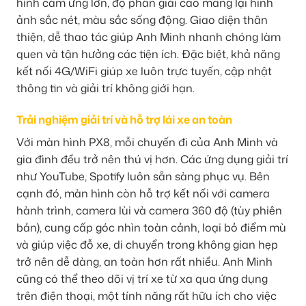
hình cảm ứng lớn, độ phân giải cao mang lại hình
ảnh sắc nét, màu sắc sống động. Giao diện thân
thiện, dễ thao tác giúp Anh Minh nhanh chóng làm
quen và tận hưởng các tiện ích. Đặc biệt, khả năng
kết nối 4G/WiFi giúp xe luôn trực tuyến, cập nhật
thông tin và giải trí không giới hạn.
Trải nghiệm giải trí và hỗ trợ lái xe an toàn
Với màn hình PX8, mỗi chuyến đi của Anh Minh và
gia đình đều trở nên thú vị hơn. Các ứng dụng giải trí
như YouTube, Spotify luôn sẵn sàng phục vụ. Bên
cạnh đó, màn hình còn hỗ trợ kết nối với camera
hành trình, camera lùi và camera 360 độ (tùy phiên
bản), cung cấp góc nhìn toàn cảnh, loại bỏ điểm mù
và giúp việc đỗ xe, di chuyển trong không gian hẹp
trở nên dễ dàng, an toàn hơn rất nhiều. Anh Minh
cũng có thể theo dõi vị trí xe từ xa qua ứng dụng
trên điện thoại, một tính năng rất hữu ích cho việc