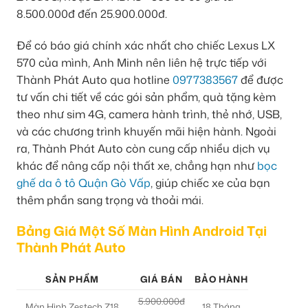
8.500.000đ đến 25.900.000đ.
Để có báo giá chính xác nhất cho chiếc Lexus LX
570 của mình, Anh Minh nên liên hệ trực tiếp với
Thành Phát Auto qua hotline
0977383567
để được
tư vấn chi tiết về các gói sản phẩm, quà tặng kèm
theo như sim 4G, camera hành trình, thẻ nhớ, USB,
và các chương trình khuyến mãi hiện hành. Ngoài
ra, Thành Phát Auto còn cung cấp nhiều dịch vụ
khác để nâng cấp nội thất xe, chẳng hạn như
bọc
ghế da ô tô Quận Gò Vấp
, giúp chiếc xe của bạn
thêm phần sang trọng và thoải mái.
Bảng Giá Một Số Màn Hình Android Tại
Thành Phát Auto
SẢN PHẨM
GIÁ BÁN
BẢO HÀNH
5.900.000đ
Màn Hình Zestech Z18
18 Tháng