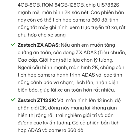
4GB-8GB, ROM 64GB-128GB, chip UIS7862S
mạnh mẽ, màn hình 2K sắc nét. Các phiên bản
này còn có thể tích hợp camera 360 độ, tính
năng tắt máy ghi hình, xem trực tuyến từ xa, rất
phù hợp cho xe sang.
Zestech ZX ADAS:
Nếu anh em muốn tăng
cường an toàn, các dòng ZX ADAS (Tiêu chuẩn,
Cao cấp, Giới hạn) sẽ là lựa chọn lý tưởng.
Ngoài cấu hình mạnh, màn hình 2K, chúng còn
tích hợp camera hành trình ADAS với các tính
năng cảnh báo va chạm, lệch làn, nhận diện
biển báo, giúp lái xe an toàn hơn rất nhiều.
Zestech ZT13 2K:
Với màn hình lớn 13 inch, độ
phân giải 2K, dòng này mang lại không gian
hiển thị rộng rãi, trải nghiệm giải trí và dẫn
đường cực kỳ ấn tượng. Có cả phiên bản tích
hợp ADAS và camera 360 độ.