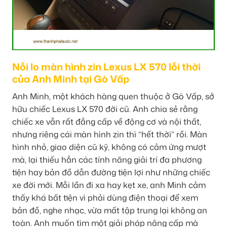
Nỗi lo màn hình zin Lexus LX 570 lỗi thời
của Anh Minh tại Gò Vấp
Anh Minh, một khách hàng quen thuộc ở Gò Vấp, sở
hữu chiếc Lexus LX 570 đời cũ. Anh chia sẻ rằng
chiếc xe vẫn rất đẳng cấp về động cơ và nội thất,
nhưng riêng cái màn hình zin thì “hết thời” rồi. Màn
hình nhỏ, giao diện cũ kỹ, không có cảm ứng mượt
mà, lại thiếu hẳn các tính năng giải trí đa phương
tiện hay bản đồ dẫn đường tiện lợi như những chiếc
xe đời mới. Mỗi lần đi xa hay kẹt xe, anh Minh cảm
thấy khá bất tiện vì phải dùng điện thoại để xem
bản đồ, nghe nhạc, vừa mất tập trung lại không an
toàn. Anh muốn tìm một giải pháp nâng cấp mà