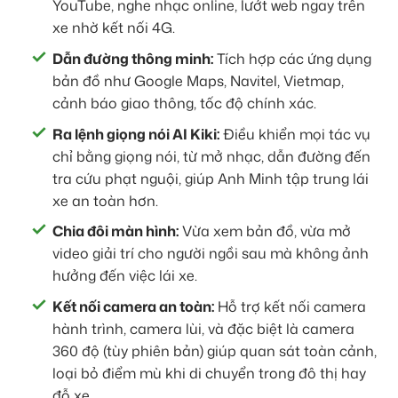
YouTube, nghe nhạc online, lướt web ngay trên
xe nhờ kết nối 4G.
Dẫn đường thông minh:
Tích hợp các ứng dụng
bản đồ như Google Maps, Navitel, Vietmap,
cảnh báo giao thông, tốc độ chính xác.
Ra lệnh giọng nói AI Kiki:
Điều khiển mọi tác vụ
chỉ bằng giọng nói, từ mở nhạc, dẫn đường đến
tra cứu phạt nguội, giúp Anh Minh tập trung lái
xe an toàn hơn.
Chia đôi màn hình:
Vừa xem bản đồ, vừa mở
video giải trí cho người ngồi sau mà không ảnh
hưởng đến việc lái xe.
Kết nối camera an toàn:
Hỗ trợ kết nối camera
hành trình, camera lùi, và đặc biệt là camera
360 độ (tùy phiên bản) giúp quan sát toàn cảnh,
loại bỏ điểm mù khi di chuyển trong đô thị hay
đỗ xe.