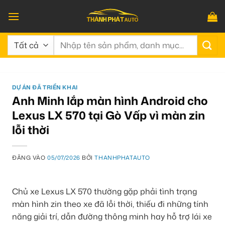
Bỏ
qua
nội
Tìm
dung
kiếm:
DỰ ÁN ĐÃ TRIỂN KHAI
Anh Minh lắp màn hình Android cho
Lexus LX 570 tại Gò Vấp vì màn zin
lỗi thời
ĐĂNG VÀO
05/07/2026
BỞI
THANHPHATAUTO
Chủ xe Lexus LX 570 thường gặp phải tình trạng
màn hình zin theo xe đã lỗi thời, thiếu đi những tính
năng giải trí, dẫn đường thông minh hay hỗ trợ lái xe