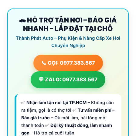
🚗 HỖ TRỢ TẬN NƠI – BÁO GIÁ
NHANH – LẮP ĐẶT TẠI CHỖ
Thành Phát Auto – Phụ Kiện & Nâng Cấp Xe Hơi
Chuyên Nghiệp
📞 GỌI: 0977.383.567
💬 ZALO: 0977.383.567
✅
Nhận làm tận nơi tại TP.HCM
– Không cần
ra tiệm, gọi là có thợ tới ✅
Tư vấn miễn phí –
Báo giá trước
– Ok mới làm, hài lòng mới
thanh toán ✅
Đội kỹ thuật đông, làm nhanh
gọn
– Hỗ trợ cả cuối tuần