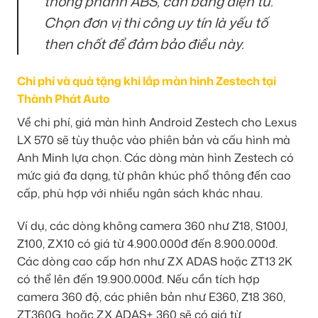
thống phanh ABS, cân bằng điện tử.
Chọn đơn vị thi công uy tín là yếu tố
then chốt để đảm bảo điều này.
Chi phí và quà tặng khi lắp màn hình Zestech tại
Thành Phát Auto
Về chi phí, giá màn hình Android Zestech cho Lexus
LX 570 sẽ tùy thuộc vào phiên bản và cấu hình mà
Anh Minh lựa chọn. Các dòng màn hình Zestech có
mức giá đa dạng, từ phân khúc phổ thông đến cao
cấp, phù hợp với nhiều ngân sách khác nhau.
Ví dụ, các dòng không camera 360 như Z18, S100J,
Z100, ZX10 có giá từ 4.900.000đ đến 8.900.000đ.
Các dòng cao cấp hơn như ZX ADAS hoặc ZT13 2K
có thể lên đến 19.900.000đ. Nếu cần tích hợp
camera 360 độ, các phiên bản như E360, Z18 360,
ZT360G, hoặc ZX ADAS+ 360 sẽ có giá từ