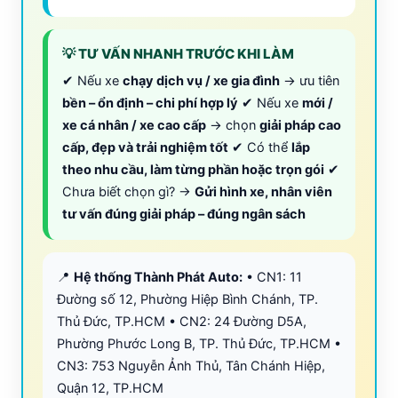
💡 TƯ VẤN NHANH TRƯỚC KHI LÀM
✔ Nếu xe
chạy dịch vụ / xe gia đình
→ ưu tiên
bền – ổn định – chi phí hợp lý
✔ Nếu xe
mới /
xe cá nhân / xe cao cấp
→ chọn
giải pháp cao
cấp, đẹp và trải nghiệm tốt
✔ Có thể
lắp
theo nhu cầu, làm từng phần hoặc trọn gói
✔
Chưa biết chọn gì? →
Gửi hình xe, nhân viên
tư vấn đúng giải pháp – đúng ngân sách
📍
Hệ thống Thành Phát Auto:
• CN1: 11
Đường số 12, Phường Hiệp Bình Chánh, TP.
Thủ Đức, TP.HCM • CN2: 24 Đường D5A,
Phường Phước Long B, TP. Thủ Đức, TP.HCM •
CN3: 753 Nguyễn Ảnh Thủ, Tân Chánh Hiệp,
Quận 12, TP.HCM