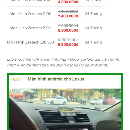
4.900.000đ
8.400.000đ
Màn Hình Zestech Z100
24 Tháng
7.400.000đ
9.900.000đ
Màn Hình Zestech ZX10
24 Tháng
8.900.000đ
10.500.000đ
Màn Hình Zestech Z18 360
24 Tháng
9.500.000đ
Lưu ý: Giá trên chỉ mang tính tham khảo, vui lòng liên hệ Thành
Phát Auto để nhận báo giá chính xác và ưu đãi mới nhất.