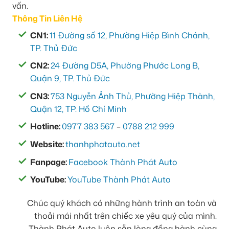
vấn.
Thông Tin Liên Hệ
CN1:
11 Đường số 12, Phường Hiệp Bình Chánh,
TP. Thủ Đức
CN2:
24 Đường D5A, Phường Phước Long B,
Quận 9, TP. Thủ Đức
CN3:
753 Nguyễn Ảnh Thủ, Phường Hiệp Thành,
Quận 12, TP. Hồ Chí Minh
Hotline:
0977 383 567
–
0788 212 999
Website:
thanhphatauto.net
Fanpage:
Facebook Thành Phát Auto
YouTube:
YouTube Thành Phát Auto
Chúc quý khách có những hành trình an toàn và
thoải mái nhất trên chiếc xe yêu quý của mình.
Thành Phát Auto luôn sẵn lòng đồng hành cùng