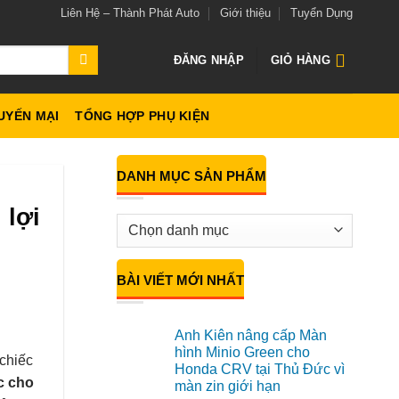
Liên Hệ – Thành Phát Auto
Giới thiệu
Tuyển Dụng
ĐĂNG NHẬP
GIỎ HÀNG
UYẾN MẠI
TỔNG HỢP PHỤ KIỆN
DANH MỤC SẢN PHẨM
 lợi
BÀI VIẾT MỚI NHẤT
Anh Kiên nâng cấp Màn
hình Minio Green cho
 chiếc
Honda CRV tại Thủ Đức vì
c cho
màn zin giới hạn