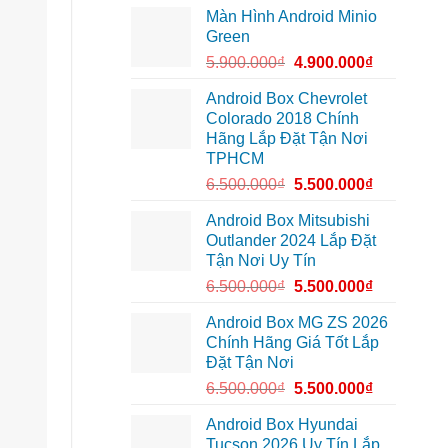
độ
vì
1,
Màn Hình Android Minio
bi
màn
nâng
gầm
zin
Green
cấp
ô
thiếu
giải
tô
tiện
5.900.000
₫
4.900.000
₫
trí
cho
ích
Ford
Everest
Android Box Chevrolet
tại
Colorado 2018 Chính
Thủ
Đức
Hãng Lắp Đặt Tận Nơi
cần
TPHCM
ánh
sáng
6.500.000
₫
5.500.000
₫
tốt
hơn
Android Box Mitsubishi
Outlander 2024 Lắp Đặt
Tận Nơi Uy Tín
6.500.000
₫
5.500.000
₫
Android Box MG ZS 2026
Chính Hãng Giá Tốt Lắp
Đặt Tận Nơi
6.500.000
₫
5.500.000
₫
Android Box Hyundai
Tucson 2026 Uy Tín Lắp