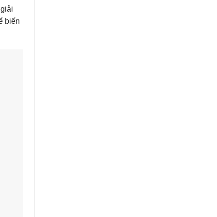
giải
ể biến