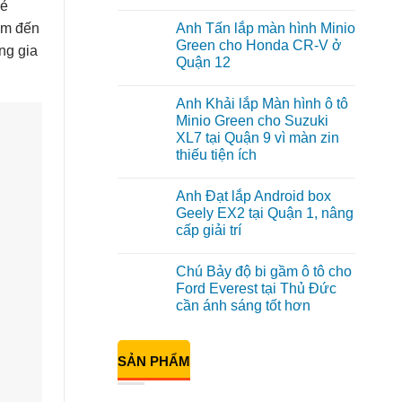
vẻ
Không
có
hẩm đến
Anh Tấn lắp màn hình Minio
bình
luận
Green cho Honda CR-V ở
ng gia
ở
Quận 12
Anh
Kiên
Không
nâng
có
cấp
Anh Khải lắp Màn hình ô tô
bình
Màn
luận
Minio Green cho Suzuki
hình
ở
Minio
XL7 tại Quận 9 vì màn zin
Anh
Green
Tấn
thiếu tiện ích
cho
lắp
Honda
màn
Không
CRV
hình
có
tại
Anh Đạt lắp Android box
Minio
bình
Thủ
Green
luận
Geely EX2 tại Quận 1, nâng
Đức
ở
cho
vì
cấp giải trí
Anh
Honda
màn
Khải
CR-
Không
zin
lắp
V
có
giới
Màn
ở
Chú Bảy độ bi gầm ô tô cho
bình
hạn
hình
Quận
luận
Ford Everest tại Thủ Đức
ô
12
ở
tô
cần ánh sáng tốt hơn
Anh
Minio
Đạt
Green
Không
lắp
cho
có
Android
Suzuki
bình
box
SẢN PHẨM
XL7
luận
Geely
ở
tại
EX2
Chú
Quận
tại
Bảy
9
Quận