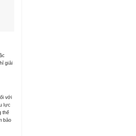
bậc
ỉ giải
ối với
u lực
g thể
ảm bảo