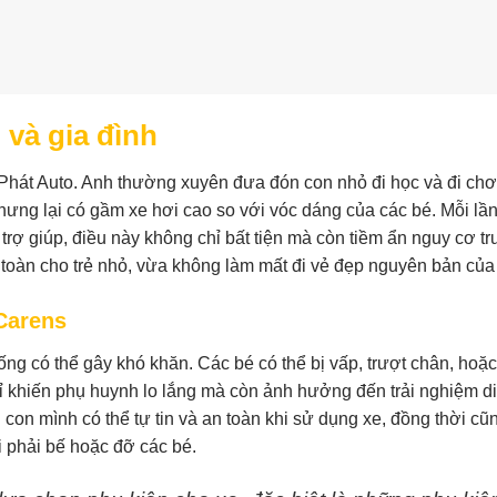
 và gia đình
hát Auto. Anh thường xuyên đưa đón con nhỏ đi học và đi chơ
nhưng lại có gầm xe hơi cao so với vóc dáng của các bé. Mỗi lần
rợ giúp, điều này không chỉ bất tiện mà còn tiềm ẩn nguy cơ tr
toàn cho trẻ nhỏ, vừa không làm mất đi vẻ đẹp nguyên bản của
 Carens
ống có thể gây khó khăn. Các bé có thể bị vấp, trượt chân, hoặ
hỉ khiến phụ huynh lo lắng mà còn ảnh hưởng đến trải nghiệm di
con mình có thể tự tin và an toàn khi sử dụng xe, đồng thời cũ
 phải bế hoặc đỡ các bé.