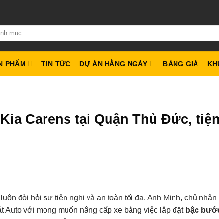
N PHẨM
TIN TỨC
DỰ ÁN HẰNG NGÀY
BẢNG GIÁ
KH
ia Carens tại Quận Thủ Đức, tiện
, luôn đòi hỏi sự tiện nghi và an toàn tối đa. Anh Minh, chủ nhân
t Auto với mong muốn nâng cấp xe bằng việc lắp đặt
bậc bướ