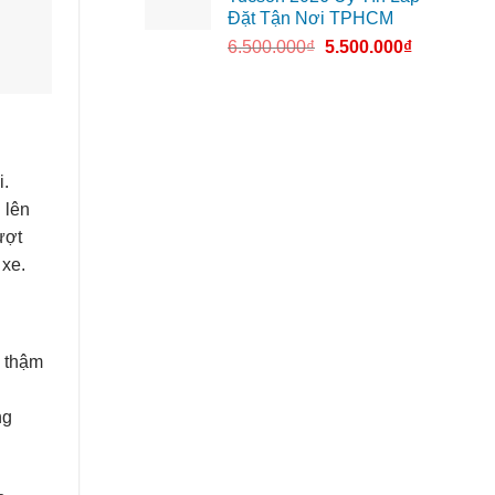
Đặt Tận Nơi TPHCM
6.500.000
₫
5.500.000
₫
i.
 lên
ượt
 xe.
c thậm
ng