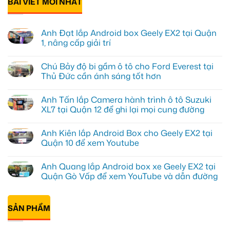
BÀI VIẾT MỚI NHẤT
Anh Đạt lắp Android box Geely EX2 tại Quận
1, nâng cấp giải trí
Không
có
Chú Bảy độ bi gầm ô tô cho Ford Everest tại
bình
luận
Thủ Đức cần ánh sáng tốt hơn
ở
Anh
Không
Đạt
có
Anh Tấn lắp Camera hành trình ô tô Suzuki
lắp
bình
Android
luận
XL7 tại Quận 12 để ghi lại mọi cung đường
box
ở
Geely
Chú
Không
EX2
Bảy
có
Anh Kiên lắp Android Box cho Geely EX2 tại
tại
độ
bình
Quận
bi
luận
Quận 10 để xem Youtube
1,
gầm
ở
nâng
ô
Anh
Không
cấp
tô
Tấn
có
Anh Quang lắp Android box xe Geely EX2 tại
giải
cho
lắp
bình
trí
Ford
Camera
luận
Quận Gò Vấp để xem YouTube và dẫn đường
Everest
hành
ở
tại
trình
Anh
Không
Thủ
ô
Kiên
có
Đức
tô
lắp
bình
cần
Suzuki
Android
SẢN PHẨM
luận
ánh
XL7
Box
ở
sáng
tại
cho
Anh
tốt
Quận
Geely
Quang