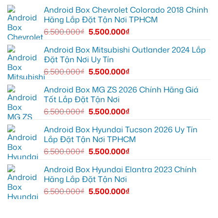
hơn
12
EX2
lắp
Android Box Chevrolet Colorado 2018 Chính
để
tại
Android
ghi
Quận
box
Hãng Lắp Đặt Tận Nơi TPHCM
lại
10
xe
mọi
để
Geely
6.500.000
₫
5.500.000
₫
cung
xem
EX2
đường
Youtube
tại
Quận
Android Box Mitsubishi Outlander 2024 Lắp
Gò
Đặt Tận Nơi Uy Tín
Vấp
để
6.500.000
₫
5.500.000
₫
xem
YouTube
và
Android Box MG ZS 2026 Chính Hãng Giá
dẫn
Tốt Lắp Đặt Tận Nơi
đường
6.500.000
₫
5.500.000
₫
Android Box Hyundai Tucson 2026 Uy Tín
Lắp Đặt Tận Nơi TPHCM
6.500.000
₫
5.500.000
₫
Android Box Hyundai Elantra 2023 Chính
Hãng Lắp Đặt Tận Nơi
6.500.000
₫
5.500.000
₫