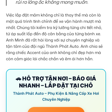
rủi ro lỏng ốc không mong muốn.
Việc lắp đặt mâm không chỉ là thay thế mà còn là
một quá trình tinh chỉnh để xe vận hành mượt mà
nhất. Chúng tôi kiểm tra kỹ lưỡng từng chi tiết nhỏ,
từ áp suất lốp đến độ cân bằng của từng bánh xe.
Anh Minh đã rất hài lòng với sự chuyên nghiệp và
tận tâm của đội ngũ Thành Phát Auto. Anh chia sẻ
rằng chiếc Accent của anh không chỉ đẹp hơn mà
còn cảm giác lái chắc chắn và êm ái hơn hẳn.
🚗 HỖ TRỢ TẬN NƠI – BÁO GIÁ
NHANH – LẮP ĐẶT TẠI CHỖ
Thành Phát Auto – Phụ Kiện & Nâng Cấp Xe Hơi
Chuyên Nghiệp