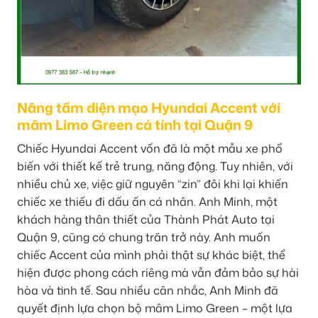
Nâng tầm diện mạo Hyundai Accent với
mâm Limo Green cá tính tại Quận 9
Chiếc Hyundai Accent vốn đã là một mẫu xe phổ
biến với thiết kế trẻ trung, năng động. Tuy nhiên, với
nhiều chủ xe, việc giữ nguyên “zin” đôi khi lại khiến
chiếc xe thiếu đi dấu ấn cá nhân. Anh Minh, một
khách hàng thân thiết của Thành Phát Auto tại
Quận 9, cũng có chung trăn trở này. Anh muốn
chiếc Accent của mình phải thật sự khác biệt, thể
hiện được phong cách riêng mà vẫn đảm bảo sự hài
hòa và tinh tế. Sau nhiều cân nhắc, Anh Minh đã
quyết định lựa chọn bộ mâm Limo Green – một lựa