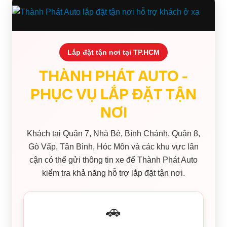
Lắp đặt tận nơi tại TP.HCM
THÀNH PHÁT AUTO -
PHỤC VỤ LẮP ĐẶT TẬN
NƠI
Khách tại Quận 7, Nhà Bè, Bình Chánh, Quận 8,
Gò Vấp, Tân Bình, Hóc Môn và các khu vực lân
cận có thể gửi thông tin xe để Thành Phát Auto
kiểm tra khả năng hỗ trợ lắp đặt tận nơi.
🚗