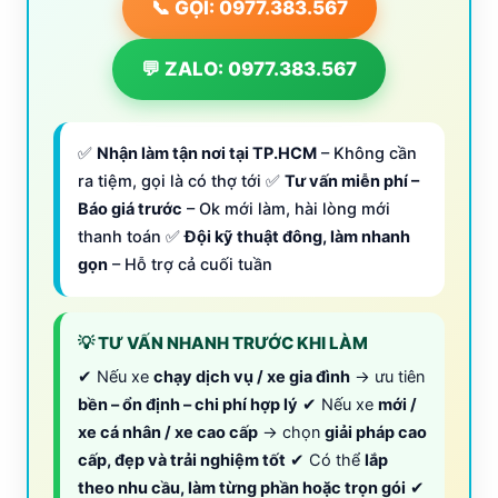
📞 GỌI: 0977.383.567
💬 ZALO: 0977.383.567
✅
Nhận làm tận nơi tại TP.HCM
– Không cần
ra tiệm, gọi là có thợ tới ✅
Tư vấn miễn phí –
Báo giá trước
– Ok mới làm, hài lòng mới
thanh toán ✅
Đội kỹ thuật đông, làm nhanh
gọn
– Hỗ trợ cả cuối tuần
💡 TƯ VẤN NHANH TRƯỚC KHI LÀM
✔ Nếu xe
chạy dịch vụ / xe gia đình
→ ưu tiên
bền – ổn định – chi phí hợp lý
✔ Nếu xe
mới /
xe cá nhân / xe cao cấp
→ chọn
giải pháp cao
cấp, đẹp và trải nghiệm tốt
✔ Có thể
lắp
theo nhu cầu, làm từng phần hoặc trọn gói
✔