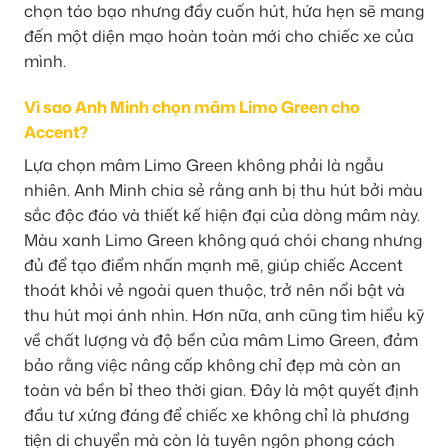
chọn táo bạo nhưng đầy cuốn hút, hứa hẹn sẽ mang
đến một diện mạo hoàn toàn mới cho chiếc xe của
mình.
Vì sao Anh Minh chọn mâm Limo Green cho
Accent?
Lựa chọn mâm Limo Green không phải là ngẫu
nhiên. Anh Minh chia sẻ rằng anh bị thu hút bởi màu
sắc độc đáo và thiết kế hiện đại của dòng mâm này.
Màu xanh Limo Green không quá chói chang nhưng
đủ để tạo điểm nhấn mạnh mẽ, giúp chiếc Accent
thoát khỏi vẻ ngoài quen thuộc, trở nên nổi bật và
thu hút mọi ánh nhìn. Hơn nữa, anh cũng tìm hiểu kỹ
về chất lượng và độ bền của mâm Limo Green, đảm
bảo rằng việc nâng cấp không chỉ đẹp mà còn an
toàn và bền bỉ theo thời gian. Đây là một quyết định
đầu tư xứng đáng để chiếc xe không chỉ là phương
tiện di chuyển mà còn là tuyên ngôn phong cách