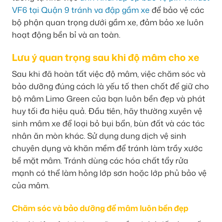
VF6 tại Quận 9 tránh va đập gầm xe
để bảo vệ các
bộ phận quan trọng dưới gầm xe, đảm bảo xe luôn
hoạt động bền bỉ và an toàn.
Lưu ý quan trọng sau khi độ mâm cho xe
Sau khi đã hoàn tất việc độ mâm, việc chăm sóc và
bảo dưỡng đúng cách là yếu tố then chốt để giữ cho
bộ mâm Limo Green của bạn luôn bền đẹp và phát
huy tối đa hiệu quả. Đầu tiên, hãy thường xuyên vệ
sinh mâm xe để loại bỏ bụi bẩn, bùn đất và các tác
nhân ăn mòn khác. Sử dụng dung dịch vệ sinh
chuyên dụng và khăn mềm để tránh làm trầy xước
bề mặt mâm. Tránh dùng các hóa chất tẩy rửa
mạnh có thể làm hỏng lớp sơn hoặc lớp phủ bảo vệ
của mâm.
Chăm sóc và bảo dưỡng để mâm luôn bền đẹp