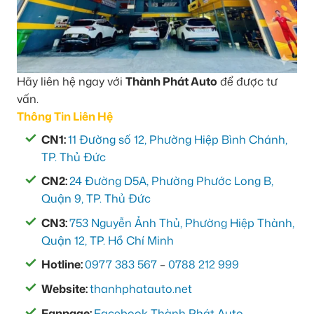
Hãy liên hệ ngay với
Thành Phát Auto
để được tư
vấn.
Thông Tin Liên Hệ
CN1:
11 Đường số 12, Phường Hiệp Bình Chánh,
TP. Thủ Đức
CN2:
24 Đường D5A, Phường Phước Long B,
Quận 9, TP. Thủ Đức
CN3:
753 Nguyễn Ảnh Thủ, Phường Hiệp Thành,
Quận 12, TP. Hồ Chí Minh
Hotline:
0977 383 567
–
0788 212 999
Website:
thanhphatauto.net
Fanpage:
Facebook Thành Phát Auto