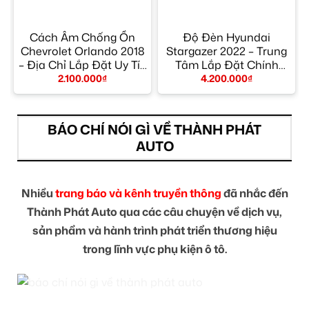
Cách Âm Chống Ồn
Độ Đèn Hyundai
Chevrolet Orlando 2018
Stargazer 2022 – Trung
– Địa Chỉ Lắp Đặt Uy Tín
Tâm Lắp Đặt Chính
TPHCM
Hãng Giá Tốt TPHCM
2.100.000
₫
4.200.000
₫
BÁO CHÍ NÓI GÌ VỀ THÀNH PHÁT
AUTO
Nhiều
trang báo và kênh truyền thông
đã nhắc đến
Thành Phát Auto qua các câu chuyện về dịch vụ,
sản phẩm và hành trình phát triển thương hiệu
trong lĩnh vực phụ kiện ô tô.