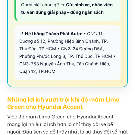
Chưa biết chọn gì? →
Gửi hình xe, nhân viên
tư vấn đúng giải pháp – đúng ngân sách
📍
Hệ thống Thành Phát Auto:
• CN1: 11
Đường số 12, Phường Hiệp Bình Chánh, TP.
Thủ Đức, TP.HCM • CN2: 24 Đường D5A,
Phường Phước Long B, TP. Thủ Đức, TP.HCM •
CN3: 753 Nguyễn Ảnh Thủ, Tân Chánh Hiệp,
Quận 12, TP.HCM
Những lợi ích vượt trội khi độ mâm Limo
Green cho Hyundai Accent
Việc độ mâm Limo Green cho Hyundai Accent
mang lại nhiều lợi ích hơn là chỉ thay đổi vẻ bề
ngoài. Đầu tiên và dễ thấy nhất là sự thay đổi về mặt