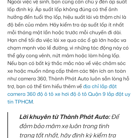
Ngoài việc vệ sinh, bạn cũng cần chú ý đến áp suất
lốp định kỳ. Áp suất lốp không đúng có thể ảnh
hưởng đến tuổi thọ lốp, hiệu suất lái và thậm chí là
độ bền của mâm. Hãy kiểm tra áp suất lốp ít nhất
mỗi tháng một lần hoặc trước mỗi chuyến đi dài.
Hạn chế tối đa việc lái xe qua các ổ gà lớn hoặc va
chạm mạnh vào lề đường, vì những tác động này có
thể gây cong vênh, nứt mâm hoặc làm hỏng lốp.
Nếu bạn có bất kỳ thắc mắc nào về việc chăm sóc
xe hoặc muốn nâng cấp thêm các tiện ích an toàn
như camera 360, Thành Phát Auto luôn sẵn lòng hỗ
trợ, bạn có thể tìm hiểu thêm về
địa chỉ lắp đặt
camera 360 độ ô tô xe hơi độ ô tô Quận 9 lắp đặt uy
tín TPHCM
.
Lời khuyên từ Thành Phát Auto:
Để
đảm bảo mâm xe luôn trong tình
trạng tốt nhất, hãy định kỳ kiểm tra