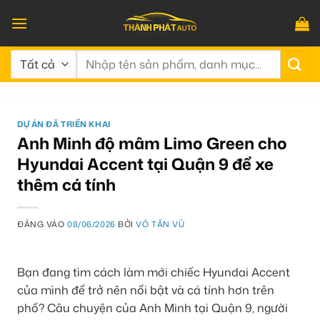
Bỏ
qua
nội
Tìm
dung
kiếm:
DỰ ÁN ĐÃ TRIỂN KHAI
Anh Minh độ mâm Limo Green cho
Hyundai Accent tại Quận 9 để xe
thêm cá tính
ĐĂNG VÀO
08/06/2026
BỞI
VÕ TẤN VŨ
Bạn đang tìm cách làm mới chiếc Hyundai Accent
của mình để trở nên nổi bật và cá tính hơn trên
phố? Câu chuyện của Anh Minh tại Quận 9, người