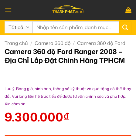
Bỏ
qua
nội
Tìm
dung
kiếm:
Trang chủ
/
Camera 360 độ
/
Camera 360 độ Ford
Camera 360 độ Ford Ranger 2008 –
Địa Chỉ Lắp Đặt Chính Hãng TPHCM
Lưu ý: Bảng giá, hình ảnh, thông số kỹ thuật và quà tặng có thể thay
đổi. Vui lòng liên hệ trực tiếp để được tư vấn chính xác và phù hợp.
Xin cảm ơn
9.300.000
₫