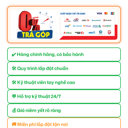
✔️ Hàng chính hãng, có bảo hành
🛠 Quy trình lắp đặt chuẩn
🛠 Kỹ thuật viên tay nghề cao
💬 Hỗ trợ kỹ thuật 24/7
💰 Giá niêm yết rõ ràng
🚚 Miễn phí lắp đặt tận nơi