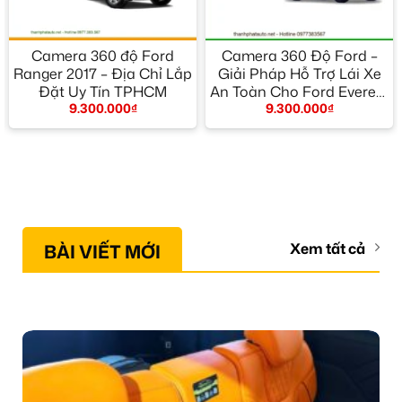
Camera 360 độ Ford
Camera 360 Độ Ford –
Ranger 2017 – Địa Chỉ Lắp
Giải Pháp Hỗ Trợ Lái Xe
Đặt Uy Tín TPHCM
An Toàn Cho Ford Everest
9.300.000
₫
9.300.000
₫
2005
BÀI VIẾT MỚI
Xem tất cả