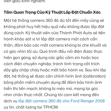
viên giàu kinh nghiệm.
Tầm Quan Trọng Của Kỹ Thuật Lắp Đặt Chuẩn Xác
Một hệ thống camera 360 độ dù tốt đến mấy cũng sẽ
không phát huy hết hiệu quả nếu không được lắp đặt
đúng cách. Kỹ thuật viên của Thành Phát Auto sẽ tiến
hành khảo sát vị trí lắp đặt camera một cách cẩn
thận, đảm bảo các mắt camera không bị che khuất và
có góc nhìn tối ưu. Quá trình đấu nối điện được thực
hiện gọn gàng, sử dụng các giắc cắm zin hoặc bọc
cách điện chuyên nghiệp, tránh tình trạng cắt trích
dây gây chập cháy hoặc mất bảo hành xe. Sau khi lắp
đặt, hệ thống sẽ được căn chỉnh hình ảnh (calibration)
bằng phần mềm chuyên dụng để đảm bảo hình ảnh
hiển thị liền mạch, không bị méo mó, mang lại góc
nhìn chân thực nhất. Chúng tôi cam kết mang đến
dịch vụ
lắp đặt camera 360 độ cho Ford Ranger 2008
uy tín, chất lượng tại TPHCM.