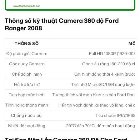
Thông số kỹ thuật Camera 360 độ Ford
Ranger 2008
THÔNG SỐ
MÔ T
Độ phân giải Camera
Full HD 1080P (1920×1080) 
Góc quay Camera
Góc siêu rộng 180-220 độ cho
Chế độ ghi hình
Ghi hình đồng thời 4 kênh (trước, sa
Hỗ trợ lưu trữ
Thẻ nhớ MicroSD/USB dung lượng lên
Tích hợp màn hình
Tương thích với màn hình zin của Ford Ranger
Tính năng thông minh
Hiển thị vạch đánh lái theo vô lăng, chế độ 
Chống nước, bụi
Tiêu chuẩn IP67/IP68 c
Nhiệt độ hoạt động
-20°C đến 70°C, đảm bảo hoạt động ổn đ
Tại Sao Nên Lắp Camera 360 Độ Cho Ford