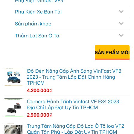
Phụ Kiện Vinfast VF3
Phụ Kiện Xe Bán Tải
Sản phẩm khác
Thảm Lót Sàn Ô Tô
SẢN PHẨM MỚI
Độ Đèn Nâng Cấp Ánh Sáng VinFast VF8
2023 - Trung Tâm Lắp Đặt Chính Hãng
TPHCM
4.200.000
₫
Camera Hành Trình Vinfast VF E34 2023 -
Địa Chỉ Lắp Đặt Uy Tín TPHCM
2.500.000
₫
Trung Tâm Nâng Cấp Độ Loa Ô Tô loa VF2
Quận Tân Phú - Lắp Đặt Uy Tín TPHCM