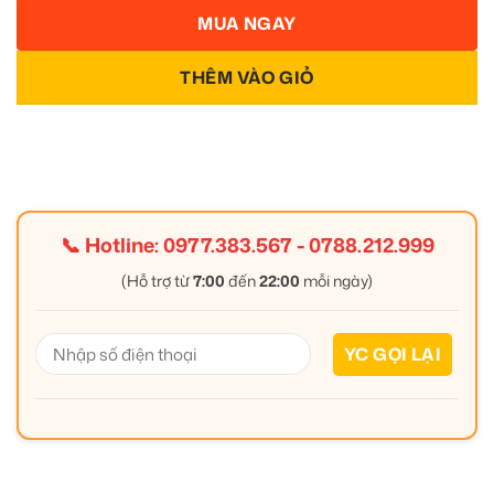
MUA NGAY
THÊM VÀO GIỎ
📞 Hotline:
0977.383.567
-
0788.212.999
(Hỗ trợ từ
7:00
đến
22:00
mỗi ngày)