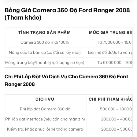
Bảng Giá Camera 360 Độ Ford Ranger 2008
(Tham khảo)
TÌNH TRẠNG SẢN PHẨM
MỨC GIÁ TRUNG BÌNH
Camera 360 độ mới 100%
Từ 7.500.000 – 15.000
Nâng cấp từ bản cũ (có đổi cũ lấy mới)
Liên hệ để được tư vấn giá
Hàng trưng bày/thanh lý (số lượng có hạn)
Từ 6.000.000 – 9.000
Chi Phí Lắp Đặt Và Dịch Vụ Cho Camera 360 Độ Ford
Ranger 2008
DỊCH VỤ
CHI PHÍ THAM KHẢO 
Phí lắp đặt Camera 360 độ
500.000 – 1.000.000
Phí lắp đặt Interface (nếu cần cho màn zin)
200.000 – 400.000
Kiểm tra, khắc phục lỗi hệ thống camera
200.000 – 500.000