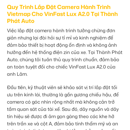
Quy Trình Lắp Đặt Camera Hành Trình
Vietmap Cho VinFast Lux A2.0 Tại Thành
Phát Auto
Việc lắp đặt camera hành trình tưởng chừng đơn
giản nhưng lại đòi hỏi sự tỉ mỉ và kinh nghiệm để
đảm bảo thiết bị hoạt động ổn định và không ảnh
hưởng đến hệ thống điện zin của xe. Tại Thành Phát
Auto, chúng tôi tuân thủ quy trình chuẩn, đảm bảo
an toàn tuyệt đối cho chiếc VinFast Lux A2.0 của
anh Lâm.
Đầu tiên, kỹ thuật viên sẽ khảo sát vị trí lắp đặt tối
ưu trên kính lái, thường là gần gương chiếu hậu, để
camera có góc nhìn rộng nhất mà không cản trở
tầm quan sát của tài xế. Sau đó, dây nguồn và dây
tín hiệu sẽ được đi âm gọn gàng theo các khe hở
trên trần xe và cột A, đảm bảo tính thẩm mỹ và an