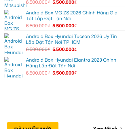
6.500.000
₫
5.500.000
₫
zin
thành
thông
Android Box MG ZS 2026 Chính Hãng Giá
minh
Tốt Lắp Đặt Tận Nơi
6.500.000
₫
5.500.000
₫
Android Box Hyundai Tucson 2026 Uy Tín
Lắp Đặt Tận Nơi TPHCM
6.500.000
₫
5.500.000
₫
Android Box Hyundai Elantra 2023 Chính
Hãng Lắp Đặt Tận Nơi
6.500.000
₫
5.500.000
₫
Xem tất cả