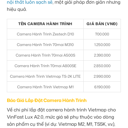
nội thất luôn sạch sẽ
, một giải pháp đơn giản nhưng
hiệu quả.
TÊN CAMERA HÀNH TRÌNH
GIÁ BÁN (VNĐ)
Camera Hành Trình Zestech D10
700.000
Camera Hành Trình 70mai M310
1.250.000
Camera Hành Trình 70mai A500S
2.390.000
Camera Hành Trình 70mai A800SE
2.850.000
Camera Hành Trình Vietmap TS-2K LITE
2.990.000
Camera Hành Trình Vietmap M1
6.190.000
Báo Giá Lắp Đặt Camera Hành Trình
Về chi phí lắp đặt camera hành trình Vietmap cho
VinFast Lux A2.0, mức giá sẽ phụ thuộc vào dòng
sản phẩm cụ thể (ví dụ: Vietmap M2, M1, TS5K, v.v.),