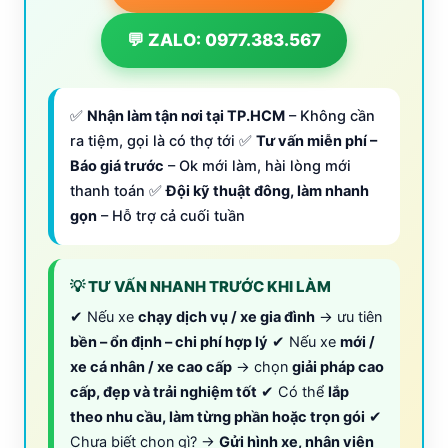
💬 ZALO: 0977.383.567
✅
Nhận làm tận nơi tại TP.HCM
– Không cần
ra tiệm, gọi là có thợ tới ✅
Tư vấn miễn phí –
Báo giá trước
– Ok mới làm, hài lòng mới
thanh toán ✅
Đội kỹ thuật đông, làm nhanh
gọn
– Hỗ trợ cả cuối tuần
💡 TƯ VẤN NHANH TRƯỚC KHI LÀM
✔ Nếu xe
chạy dịch vụ / xe gia đình
→ ưu tiên
bền – ổn định – chi phí hợp lý
✔ Nếu xe
mới /
xe cá nhân / xe cao cấp
→ chọn
giải pháp cao
cấp, đẹp và trải nghiệm tốt
✔ Có thể
lắp
theo nhu cầu, làm từng phần hoặc trọn gói
✔
Chưa biết chọn gì? →
Gửi hình xe, nhân viên