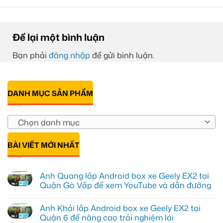
Để lại một bình luận
Bạn phải
đăng nhập
để gửi bình luận.
DANH MỤC SẢN PHẨM
Chọn danh mục
BÀI VIẾT MỚI NHẤT
Anh Quang lắp Android box xe Geely EX2 tại
Quận Gò Vấp để xem YouTube và dẫn đường
Không
có
Anh Khải lắp Android box xe Geely EX2 tại
bình
luận
Quận 6 để nâng cao trải nghiệm lái
ở