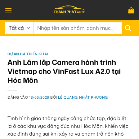
Bỏ
qua
nội
Tìm
dung
kiếm:
DỰ ÁN ĐÃ TRIỂN KHAI
Anh Lâm lắp Camera hành trình
Vietmap cho VinFast Lux A2.0 tại
Hóc Môn
ĐĂNG VÀO
18/06/2026
BỞI
LÊ QUANG NHẬT PHƯƠNG
Tình hình giao thông ngày càng phức tạp, đặc biệt
là ở các khu vực đông đúc như Hóc Môn, khiến việc
xác định đúng sai khi xảy ra va chạm trở nên khó