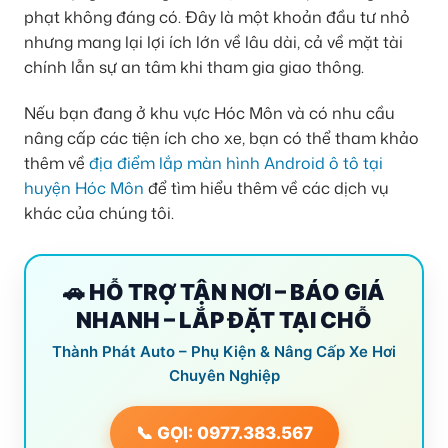
phạt không đáng có. Đây là một khoản đầu tư nhỏ
nhưng mang lại lợi ích lớn về lâu dài, cả về mặt tài
chính lẫn sự an tâm khi tham gia giao thông.
Nếu bạn đang ở khu vực Hóc Môn và có nhu cầu
nâng cấp các tiện ích cho xe, bạn có thể tham khảo
thêm về
địa điểm lắp màn hình Android ô tô tại
huyện Hóc Môn
để tìm hiểu thêm về các dịch vụ
khác của chúng tôi.
🚗 HỖ TRỢ TẬN NƠI – BÁO GIÁ
NHANH – LẮP ĐẶT TẠI CHỖ
Thành Phát Auto – Phụ Kiện & Nâng Cấp Xe Hơi
Chuyên Nghiệp
📞 GỌI: 0977.383.567