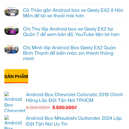
Anh
Không
Quang
có
Cô Thảo gắn Android box xe Geely EX2 ở Hóc
lắp
bình
Android
luận
Môn để lái xe thoải mái hơn
box
ở
xe
Anh
Không
Geely
Khải
có
Chị Thư lắp Android box xe Geely EX2 tại
EX2
lắp
bình
tại
Android
luận
Quận 7 để xem bản đồ, YouTube tiện lợi hơn
Quận
box
ở
Gò
xe
Cô
Không
Vấp
Geely
Thảo
có
Chị Minh lắp Android Box Geely EX2 Quận
để
EX2
gắn
bình
xem
tại
Android
luận
Bình Thạnh để biến màn zin thành thông
YouTube
Quận
box
ở
minh
và
6
xe
Chị
dẫn
để
Geely
Thư
Không
đường
nâng
EX2
lắp
có
cao
ở
Android
bình
trải
Hóc
box
SẢN PHẨM
luận
nghiệm
Môn
xe
ở
lái
để
Geely
Chị
lái
EX2
Minh
xe
tại
lắp
thoải
Quận
Android Box Chevrolet Colorado 2018 Chính
Android
mái
7
Box
Hãng Lắp Đặt Tận Nơi TPHCM
hơn
để
Geely
xem
EX2
6.500.000
₫
5.500.000
₫
bản
Quận
đồ,
Bình
YouTube
Thạnh
Android Box Mitsubishi Outlander 2024 Lắp
tiện
để
lợi
Đặt Tận Nơi Uy Tín
biến
hơn
màn