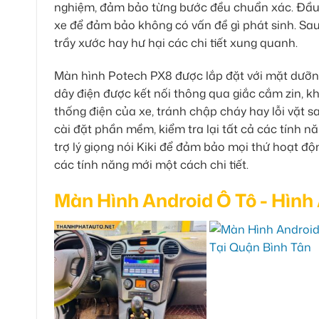
nghiệm, đảm bảo từng bước đều chuẩn xác. Đầu ti
xe để đảm bảo không có vấn đề gì phát sinh. Sau
trầy xước hay hư hại các chi tiết xung quanh.
Màn hình Potech PX8 được lắp đặt với mặt dưỡng
dây điện được kết nối thông qua giắc cắm zin, k
thống điện của xe, tránh chập cháy hay lỗi vặt s
cài đặt phần mềm, kiểm tra lại tất cả các tính nă
trợ lý giọng nói Kiki để đảm bảo mọi thứ hoạt 
các tính năng mới một cách chi tiết.
Màn Hình Android Ô Tô - Hình