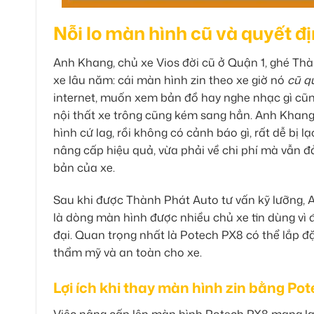
Nỗi lo màn hình cũ và quyết 
Anh Khang, chủ xe Vios đời cũ ở Quận 1, ghé Th
xe lâu năm: cái màn hình zin theo xe giờ nó
cũ q
internet, muốn xem bản đồ hay nghe nhạc gì cũng 
nội thất xe trông cũng kém sang hẳn. Anh Khang
hình cứ lag, rồi không có cảnh báo gì, rất dễ bị 
nâng cấp hiệu quả, vừa phải về chi phí mà vẫn 
bản của xe.
Sau khi được Thành Phát Auto tư vấn kỹ lưỡng,
là dòng màn hình được nhiều chủ xe tin dùng vì đ
đại. Quan trọng nhất là Potech PX8 có thể lắp đặ
thẩm mỹ và an toàn cho xe.
Lợi ích khi thay màn hình zin bằng Po
Việc nâng cấp lên màn hình Potech PX8 mang lại nh