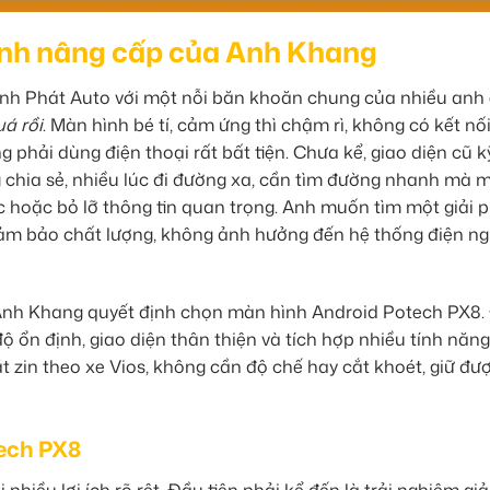
định nâng cấp của Anh Khang
ành Phát Auto với một nỗi băn khoăn chung của nhiều anh
uá rồi
. Màn hình bé tí, cảm ứng thì chậm rì, không có kết nố
phải dùng điện thoại rất bất tiện. Chưa kể, giao diện cũ k
 chia sẻ, nhiều lúc đi đường xa, cần tìm đường nhanh mà 
lạc hoặc bỏ lỡ thông tin quan trọng. Anh muốn tìm một giải 
đảm bảo chất lượng, không ảnh hưởng đến hệ thống điện n
 Anh Khang quyết định chọn màn hình Android Potech PX8.
ộ ổn định, giao diện thân thiện và tích hợp nhiều tính năng
t zin theo xe Vios, không cần độ chế hay cắt khoét, giữ đượ
tech PX8
iều lợi ích rõ rệt. Đầu tiên phải kể đến là trải nghiệm giải