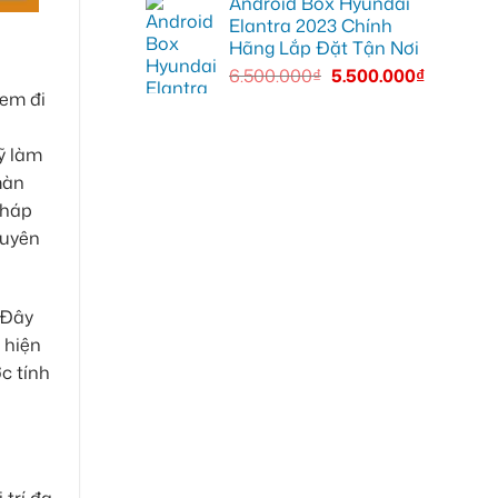
Android Box Hyundai
Elantra 2023 Chính
Hãng Lắp Đặt Tận Nơi
6.500.000
₫
5.500.000
₫
 em đi
i
ỹ làm
màn
pháp
guyên
 Đây
 hiện
c tính
 trí đa