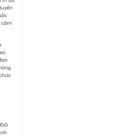
 tuyến
sắc
n cảm
e
heo
 đơn
không
 chức
 Đối
inh