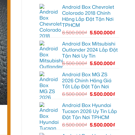
tại
dẫn
gắn
Quận
đường
Android Box Chevrolet
Android
6
box
Colorado 2018 Chính
để
xe
nâng
Hãng Lắp Đặt Tận Nơi
Geely
cao
EX2
TPHCM
trải
ở
nghiệm
Hóc
6.500.000
₫
5.500.000
₫
lái
Môn
để
lái
Android Box Mitsubishi
xe
Outlander 2024 Lắp Đặt
thoải
mái
Tận Nơi Uy Tín
hơn
6.500.000
₫
5.500.000
₫
Android Box MG ZS
2026 Chính Hãng Giá
Tốt Lắp Đặt Tận Nơi
6.500.000
₫
5.500.000
₫
Android Box Hyundai
Tucson 2026 Uy Tín Lắp
Đặt Tận Nơi TPHCM
6.500.000
₫
5.500.000
₫