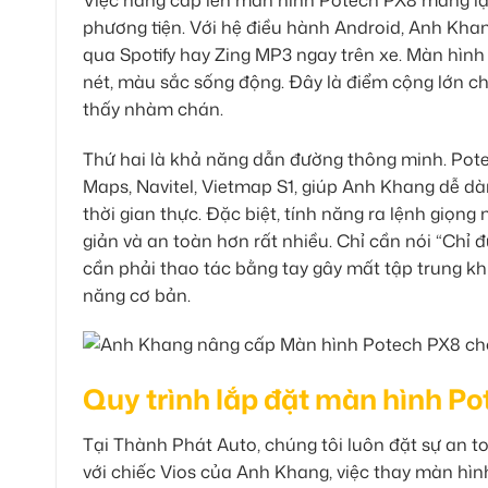
phương tiện. Với hệ điều hành Android, Anh Khan
qua Spotify hay Zing MP3 ngay trên xe. Màn hình
nét, màu sắc sống động. Đây là điểm cộng lớn c
thấy nhàm chán.
Thứ hai là khả năng dẫn đường thông minh. Pot
Maps, Navitel, Vietmap S1, giúp Anh Khang dễ dà
thời gian thực. Đặc biệt, tính năng ra lệnh giọng 
giản và an toàn hơn rất nhiều. Chỉ cần nói “Chỉ 
cần phải thao tác bằng tay gây mất tập trung khi 
năng cơ bản.
Quy trình lắp đặt màn hình P
Tại Thành Phát Auto, chúng tôi luôn đặt sự an to
với chiếc Vios của Anh Khang, việc thay màn hìn