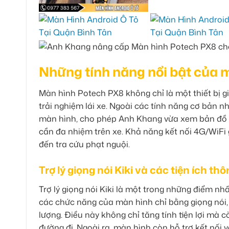
Những tính năng nổi bật của 
Màn hình Potech PX8 không chỉ là một thiết bị g
trải nghiệm lái xe. Ngoài các tính năng cơ bản n
màn hình, cho phép Anh Khang vừa xem bản đồ vừ
cần đa nhiệm trên xe. Khả năng kết nối 4G/WiFi g
đến tra cứu phạt nguội.
Trợ lý giọng nói Kiki và các tiện ích t
Trợ lý giọng nói Kiki là một trong những điểm nh
các chức năng của màn hình chỉ bằng giọng nói, 
lượng. Điều này không chỉ tăng tính tiện lợi mà c
đường đi. Ngoài ra, màn hình còn hỗ trợ kết nối 