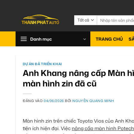
Bỏ
qua
nội
Tìm
kiếm:
dung
Danh mục
TRANG CHỦ
S
DỰ ÁN ĐÃ TRIỂN KHAI
Anh Khang nâng cấp Màn hìn
màn hình zin đã cũ
ĐĂNG VÀO
04/06/2026
BỞI
NGUYỄN QUANG MINH
Màn hình zin trên chiếc Toyota Vios của Anh Kha
tiện ích hiện đại. Việc
nâng cấp màn hình Potech 