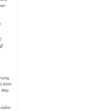
ian
u
c
dễ
chúng
 trình
i đáp
m kiếm