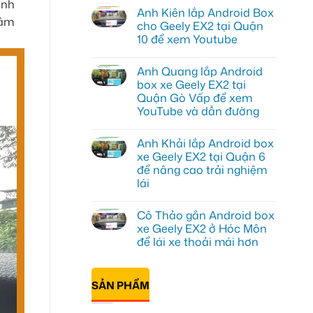
inh
có
Anh Kiên lắp Android Box
bình
tâm
luận
cho Geely EX2 tại Quận
ở
10 để xem Youtube
Anh
Tấn
Không
lắp
có
Camera
Anh Quang lắp Android
bình
hành
luận
box xe Geely EX2 tại
trình
ở
ô
Quận Gò Vấp để xem
Anh
tô
Kiên
YouTube và dẫn đường
Suzuki
lắp
XL7
Android
Không
tại
Box
có
Quận
Anh Khải lắp Android box
cho
bình
12
Geely
luận
xe Geely EX2 tại Quận 6
để
ở
EX2
ghi
để nâng cao trải nghiệm
Anh
tại
lại
Quang
Quận
lái
mọi
lắp
10
cung
Android
Không
để
đường
box
có
xem
Cô Thảo gắn Android box
xe
bình
Youtube
Geely
luận
xe Geely EX2 ở Hóc Môn
ở
EX2
để lái xe thoải mái hơn
Anh
tại
Khải
Quận
Không
lắp
Gò
có
Android
Vấp
bình
box
để
SẢN PHẨM
luận
xe
xem
ở
Geely
YouTube
Cô
EX2
và
Thảo