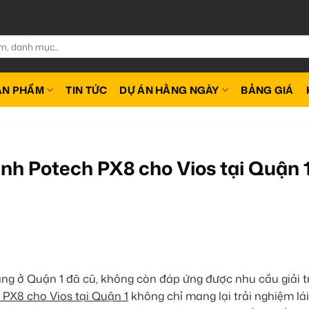
ẢN PHẨM
TIN TỨC
DỰ ÁN HẰNG NGÀY
BẢNG GIÁ
h Potech PX8 cho Vios tại Quận 1
ng ở Quận 1 đã cũ, không còn đáp ứng được nhu cầu giải tr
PX8 cho Vios tại Quận 1
không chỉ mang lại trải nghiệm lái