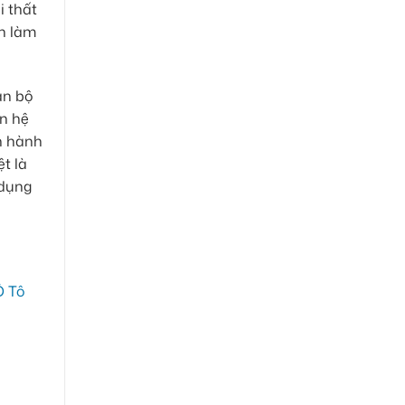
i thất
nh làm
àn bộ
ên hệ
ến hành
t là
 dụng