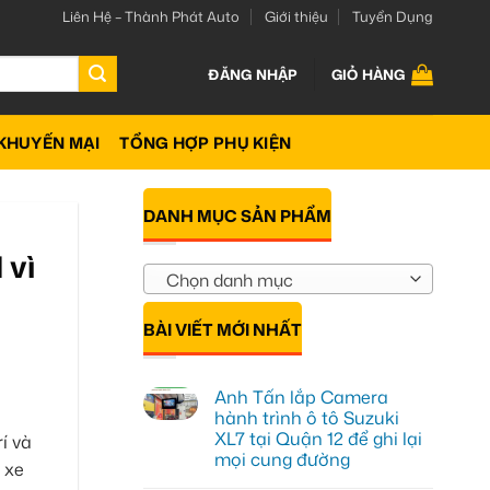
Liên Hệ – Thành Phát Auto
Giới thiệu
Tuyển Dụng
ĐĂNG NHẬP
GIỎ HÀNG
KHUYẾN MẠI
TỔNG HỢP PHỤ KIỆN
DANH MỤC SẢN PHẨM
 vì
Chọn danh mục
BÀI VIẾT MỚI NHẤT
Anh Tấn lắp Camera
hành trình ô tô Suzuki
XL7 tại Quận 12 để ghi lại
í và
mọi cung đường
 xe
Không