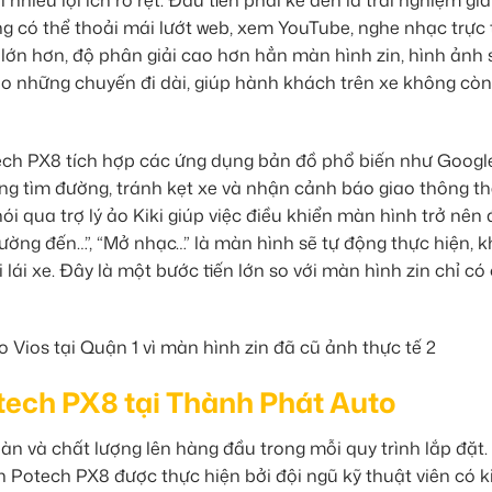
g có thể thoải mái lướt web, xem YouTube, nghe nhạc trực
 lớn hơn, độ phân giải cao hơn hẳn màn hình zin, hình ảnh 
ho những chuyến đi dài, giúp hành khách trên xe không cò
ech PX8 tích hợp các ứng dụng bản đồ phổ biến như Googl
ng tìm đường, tránh kẹt xe và nhận cảnh báo giao thông t
nói qua trợ lý ảo Kiki giúp việc điều khiển màn hình trở nên
đường đến…”, “Mở nhạc…” là màn hình sẽ tự động thực hiện, 
lái xe. Đây là một bước tiến lớn so với màn hình zin chỉ có
otech PX8 tại Thành Phát Auto
àn và chất lượng lên hàng đầu trong mỗi quy trình lắp đặt.
h Potech PX8 được thực hiện bởi đội ngũ kỹ thuật viên có k