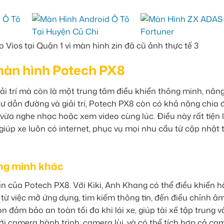
màn hình Potech PX8
iải trí mà còn là một trung tâm điều khiển thông minh, nân
hư dẫn đường và giải trí, Potech PX8 còn có khả năng chia 
a nghe nhạc hoặc xem video cùng lúc. Điều này rất tiện l
iúp xe luôn có internet, phục vụ mọi nhu cầu từ cập nhật t
hông minh khác
ấn của Potech PX8. Với Kiki, Anh Khang có thể điều khiển h
từ việc mở ứng dụng, tìm kiếm thông tin, đến điều chỉnh â
òn đảm bảo an toàn tối đa khi lái xe, giúp tài xế tập trung 
với camera hành trình, camera lùi, và có thể tích hợp cả ca