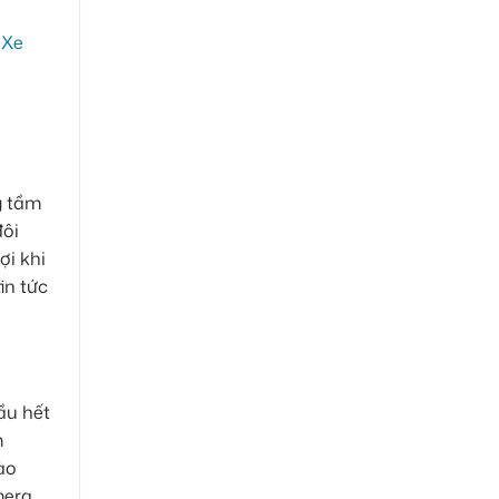
g tầm
đôi
ợi khi
in tức
ầu hết
m
vào
mera