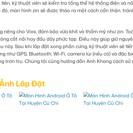
ên, kỹ thuật viên sẽ kiểm tra tổng thể hệ thống điện và nộ
 đó, màn hình zin sẽ được tháo ra một cách cẩn thận, trá
 riêng cho Vios, đảm bảo vừa khít và thẩm mỹ như zin. To
hông cắt nối hay đấu dây phức tạp. Điều này giúp giữ nguy
au này. Sau khi lắp đặt xong phần cứng, kỹ thuật viên sẽ ti
ng như GPS, Bluetooth, Wi-Fi, camera lùi (nếu có) và đặc biệ
động trơn tru. Chúng tôi cũng hướng dẫn Anh Khang cách sử
 Ảnh Lắp Đặt