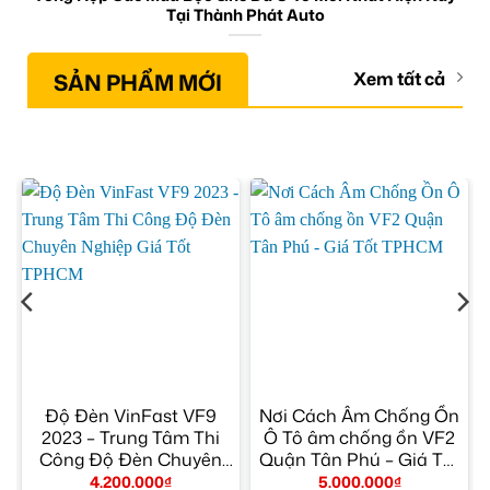
Tại Thành Phát Auto
SẢN PHẨM MỚI
Xem tất cả
Độ Đèn VinFast VF9
Nơi Cách Âm Chống Ồn
2023 – Trung Tâm Thi
Ô Tô âm chống ồn VF2
Công Độ Đèn Chuyên
Quận Tân Phú – Giá Tốt
Nghiệp Giá Tốt TPHCM
TPHCM
4.200.000
₫
5.000.000
₫