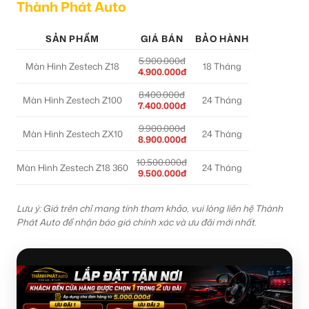
Thành Phát Auto
SẢN PHẨM
GIÁ BÁN
BẢO HÀNH
5.900.000đ
Màn Hình Zestech Z18
18 Tháng
4.900.000đ
8.400.000đ
Màn Hình Zestech Z100
24 Tháng
7.400.000đ
9.900.000đ
Màn Hình Zestech ZX10
24 Tháng
8.900.000đ
10.500.000đ
Màn Hình Zestech Z18 360
24 Tháng
9.500.000đ
Lưu ý: Giá trên chỉ mang tính tham khảo, vui lòng liên hệ Thành
Phát Auto để nhận báo giá chính xác và ưu đãi mới nhất.