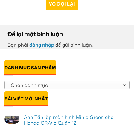
Để lại một bình luận
Bạn phải
đăng nhập
để gửi bình luận.
DANH MỤC SẢN PHẨM
Chọn danh mục
BÀI VIẾT MỚI NHẤT
Anh Tấn lắp màn hình Minio Green cho
Honda CR-V ở Quận 12
Không
có