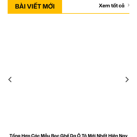
BÀI VIẾT MỚI
Xem tất cả
Tổng Hợp Các Mẫu Bọc Ghế Da Ô Tô Mới Nhất Hiện Nay