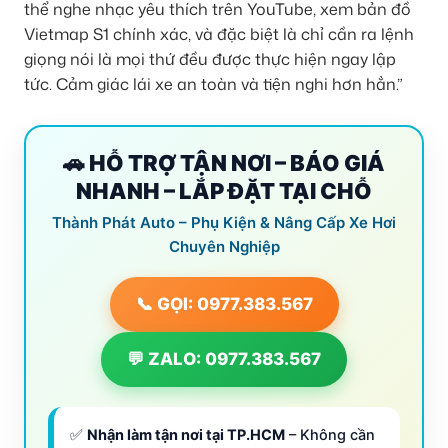
thể nghe nhạc yêu thích trên YouTube, xem bản đồ
Vietmap S1 chính xác, và đặc biệt là chỉ cần ra lệnh
giọng nói là mọi thứ đều được thực hiện ngay lập
tức. Cảm giác lái xe an toàn và tiện nghi hơn hẳn.”
🚗 HỖ TRỢ TẬN NƠI – BÁO GIÁ
NHANH – LẮP ĐẶT TẠI CHỖ
Thành Phát Auto – Phụ Kiện & Nâng Cấp Xe Hơi
Chuyên Nghiệp
📞 GỌI: 0977.383.567
💬 ZALO: 0977.383.567
✅
Nhận làm tận nơi tại TP.HCM
– Không cần