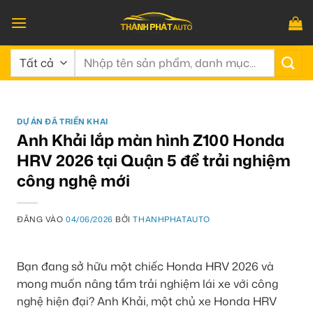
Bỏ
qua
nội
Tìm
dung
kiếm:
DỰ ÁN ĐÃ TRIỂN KHAI
Anh Khải lắp màn hình Z100 Honda
HRV 2026 tại Quận 5 để trải nghiệm
công nghệ mới
ĐĂNG VÀO
04/06/2026
BỞI
THANHPHATAUTO
Bạn đang sở hữu một chiếc Honda HRV 2026 và
mong muốn nâng tầm trải nghiệm lái xe với công
nghệ hiện đại? Anh Khải, một chủ xe Honda HRV