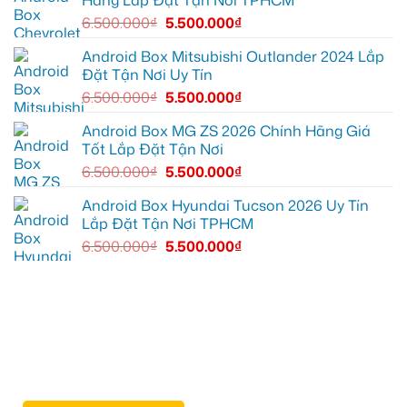
Hãng Lắp Đặt Tận Nơi TPHCM
tốt
Quận
hơn
12
6.500.000
₫
5.500.000
₫
để
ghi
lại
Android Box Mitsubishi Outlander 2024 Lắp
mọi
Đặt Tận Nơi Uy Tín
cung
đường
6.500.000
₫
5.500.000
₫
Android Box MG ZS 2026 Chính Hãng Giá
Tốt Lắp Đặt Tận Nơi
6.500.000
₫
5.500.000
₫
Android Box Hyundai Tucson 2026 Uy Tín
Lắp Đặt Tận Nơi TPHCM
6.500.000
₫
5.500.000
₫