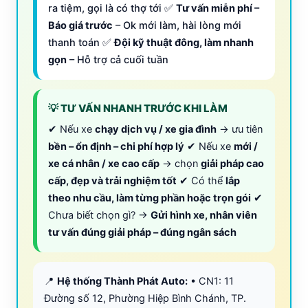
ra tiệm, gọi là có thợ tới ✅
Tư vấn miễn phí –
Báo giá trước
– Ok mới làm, hài lòng mới
thanh toán ✅
Đội kỹ thuật đông, làm nhanh
gọn
– Hỗ trợ cả cuối tuần
💡 TƯ VẤN NHANH TRƯỚC KHI LÀM
✔ Nếu xe
chạy dịch vụ / xe gia đình
→ ưu tiên
bền – ổn định – chi phí hợp lý
✔ Nếu xe
mới /
xe cá nhân / xe cao cấp
→ chọn
giải pháp cao
cấp, đẹp và trải nghiệm tốt
✔ Có thể
lắp
theo nhu cầu, làm từng phần hoặc trọn gói
✔
Chưa biết chọn gì? →
Gửi hình xe, nhân viên
tư vấn đúng giải pháp – đúng ngân sách
📍
Hệ thống Thành Phát Auto:
• CN1: 11
Đường số 12, Phường Hiệp Bình Chánh, TP.