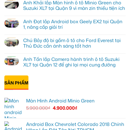
Anh Khải lắp Màn hình ô tô Minio Green cho
bình
luận
Suzuki XL7 tại Quận 9 vì màn zin thiếu tiện ích
ở
Anh
Không
Tấn
có
Anh Đạt lắp Android box Geely EX2 tại Quận
lắp
bình
màn
luận
1, nâng cấp giải trí
hình
ở
Minio
Anh
Không
Green
Khải
có
Chú Bảy độ bi gầm ô tô cho Ford Everest tại
cho
lắp
bình
Honda
Màn
luận
Thủ Đức cần ánh sáng tốt hơn
CR-
hình
ở
V
ô
Anh
Không
ở
tô
Đạt
có
Anh Tấn lắp Camera hành trình ô tô Suzuki
Quận
Minio
lắp
bình
12
Green
Android
luận
XL7 tại Quận 12 để ghi lại mọi cung đường
cho
box
ở
Suzuki
Geely
Chú
Không
XL7
EX2
Bảy
có
tại
tại
độ
bình
Quận
Quận
bi
SẢN PHẨM
luận
9
1,
gầm
ở
vì
nâng
ô
Anh
màn
cấp
tô
Tấn
zin
giải
cho
lắp
Màn Hình Android Minio Green
thiếu
trí
Ford
Camera
tiện
Everest
hành
5.900.000
₫
4.900.000
₫
ích
tại
trình
Thủ
ô
Đức
tô
cần
Suzuki
ánh
XL7
Android Box Chevrolet Colorado 2018 Chính
sáng
tại